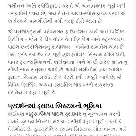
મશીનને અતિ-સ્પેસિફાઇડ કરવો એ અનાવશ્યક મૂડી ખર્ચ
તરફ દોરી જાય છે, જ્યારે તેને અલ્પ-સ્પેસિફાઇડ કરવો એ
કાર્યસ્થળે કામગીરીની કમી તરફ દોરી જાય છે.
જે પ્રોજેક્ટ્સમાં પરંપરાગત ફાઉન્ડેશન કાર્ય અને વિશિષ્ટ
ડ્રિલિંગ — જેમ કે ડીપ વોટર વેલ ડ્રિલિંગ અને સ્ટ્રક્ચરલ
પાઇલ ઇન્સ્ટોલેશનનું સંયોજન — બંનેનો સમાવેશ થાય છે,
તેમાં ક્રોલર-માઉન્ટેડ, પૂર્ણ હાઇડ્રોલિક સિસ્ટમ મોબિલિટી,
પાવર ટ્રાન્સમિશનની કાર્યક્ષમતા અને મલ્ટી-ટાસ્ક ક્ષમતાનું
સૌથી સારું સંતુલન આપે છે. આવી મશીનોમાં હાઇડ્રોલિક
ડ્રાઇવ સિસ્ટમ સચોટ ટોર્ક કંટ્રોલની મંજૂરી આપે છે, જે
વિવિધ ડ્રિલિંગ અથવા ડ્રાઇવિંગ મોડ વચ્ચે સંક્રમણ
દરમિયાન મહત્વપૂર્ણ છે.
પ્રદર્શનમાં ડ્રાઇવ સિસ્ટમનો ભૂમિકા
કોઈપણ
બહુકાર્યક્ષમ પાઇલ ડ્રાઇવર
નું મૂલ્યાંકન કરતી
વખતે, ડ્રાઇવ સિસ્ટમ સંભવતઃ સૌથી મહત્વપૂર્ણ તકનીકી
પેરામીટર છે. હાઇડ્રોલિક ડ્રાઇવ સિસ્ટમ્સ મોટાભાગના ભારે