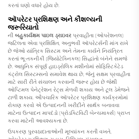
કરતાં ઘણો વધારે હોય છે.
ઑપરેટર પ્રશિક્ષણ અને કૌશલ્યની
જરૂરિયાતો
ની
બહુકાર્યક્ષમ પાઇલ ડ્રાઇવર
પ્રવાહીતા (ઓપરેશનલ)
જટિલતા એવા પ્રશિક્ષિત, અનુભવી ઑપરેટર્સની માંગ રાખે
છે જેઓ યાંત્રિક સિસ્ટમ અને તેમના કાર્યને નિયંત્રિત
કરતાં ભૂ-તકનીકી (જિયોટેક્નિકલ) સિદ્ધાંતો બંનેને સમજે
છે. આધુનિક સંપૂર્ણ હાઇડ્રોલિક મશીનોમાં સોફિસ્ટિકેટેડ
કંટ્રોલ સિસ્ટમ્સનો સમાવેશ થાય છે, જેનું સક્ષમ પ્રવાહીતા
માટે સારી રીતે સંચાલન કરવાની જરૂર હોય છે જેથી
ઓપ્ટિમલ પેનેટ્રેશન રેટ્સ મેળવી શકાય અને ટૂલ ડેમેજને
ટાળી શકાય. ઔપચારિક ઑપરેટર પ્રશિક્ષણ કાર્યક્રમોમાં
રોકાણ કરવો એ ઉત્પાદનની ખરીદીને સાર્થક બનાવવા
માટેના ઉત્પાદન માપદંડો (પ્રોડક્ટિવિટી બેન્ચમાર્ક્સ) પ્રાપ્ત
કરવા માટેની આવશ્યકતા છે.
ઉપકરણ પુરવઠાદાતાઓની મૂલ્યાંકન કરતી વખતે,