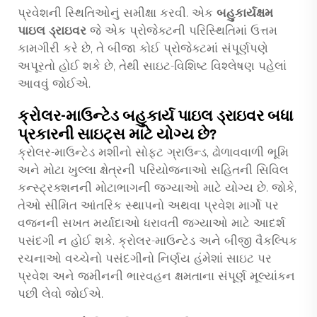
પ્રવેશની સ્થિતિઓનું સમીક્ષા કરવી. એક
બહુકાર્યક્ષમ
પાઇલ ડ્રાઇવર
જે એક પ્રોજેક્ટની પરિસ્થિતિમાં ઉત્તમ
કામગીરી કરે છે, તે બીજા કોઈ પ્રોજેક્ટમાં સંપૂર્ણપણે
અપૂરતો હોઈ શકે છે, તેથી સાઇટ-વિશિષ્ટ વિશ્લેષણ પહેલાં
આવવું જોઈએ.
ક્રોલર-માઉન્ટેડ બહુકાર્ય પાઇલ ડ્રાઇવર બધા
પ્રકારની સાઇટ્સ માટે યોગ્ય છે?
ક્રોલર-માઉન્ટેડ મશીનો સોફ્ટ ગ્રાઉન્ડ, ઢોળાવવાળી ભૂમિ
અને મોટા ખુલ્લા ક્ષેત્રની પરિયોજનાઓ સહિતની સિવિલ
કન્સ્ટ્રક્શનની મોટાભાગની જગ્યાઓ માટે યોગ્ય છે. જોકે,
તેઓ સીમિત આંતરિક સ્થાપનો અથવા પ્રવેશ માર્ગો પર
વજનની સખત મર્યાદાઓ ધરાવતી જગ્યાઓ માટે આદર્શ
પસંદગી ન હોઈ શકે. ક્રોલર-માઉન્ટેડ અને બીજી વૈકલ્પિક
રચનાઓ વચ્ચેનો પસંદગીનો નિર્ણય હંમેશાં સાઇટ પર
પ્રવેશ અને જમીનની ભારવહન ક્ષમતાના સંપૂર્ણ મૂલ્યાંકન
પછી લેવો જોઈએ.