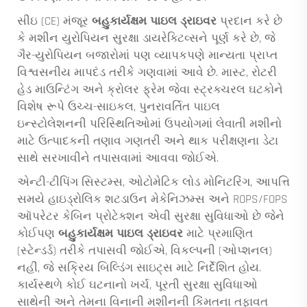
સીઇ (CE) મંજૂર
બહુકાર્યક્ષમ પાઇલ ડ્રાઇવર
પ્રદાન કરે છે
કે મશીન યુરોપિયન સુરક્ષા ડાયરેક્ટિવ્સને પૂર્ણ કરે છે, જે
ગૈર-યુરોપિયન બજારોમાં પણ વ્યાપકપણે માન્યતા પ્રાપ્ત
વિશ્વસનીય માપદંડ તરીકે ગણવામાં આવે છે. માસ્ટ, રોટરી
હેડ માઉન્ટિંગ અને ક્રોલર ફ્રેમ જેવા સ્ટ્રક્ચરલ ઘટકોને
વિશેષ રૂપે ઉચ્ચ-સાઇકલ, પુનરાવર્તિત પાઇલ
ઇન્સ્ટોલેશનની પરિસ્થિતિઓમાં ઉપયોગમાં લેવાતી મશીનો
માટે ઉત્પાદકની તણાવ ગણતરી અને થાક પરીક્ષણના ડેટા
સાથે સરખાવીને તપાસવામાં આવવા જોઈએ.
એન્ટી-ટીપિંગ સિસ્ટમ્સ, ઓટોમેટિક લોડ મોનિટરિંગ, આપત્તિ
સમયે હાઇડ્રોલિક શટડાઉન મેકેનિઝમ્સ અને ROPS/FOPS
ઑપરેટર કેબિન પ્રોટેક્શન એવી સુરક્ષા સુવિધાઓ છે જેને
કોઈપણ
બહુકાર્યક્ષમ પાઇલ ડ્રાઇવર
માટે પ્રમાણિત
(સ્ટેન્ડર્ડ) તરીકે તપાસવી જોઈએ, વિકલ્પની (ઓપ્શનલ)
નહીં, જે સક્રિય બિલ્ડિંગ સાઇટ્સ માટે નિર્દેશિત હોય.
કાર્યસ્થળે કોઈ ઘટનાનો ખર્ચ, પૂરતી સુરક્ષા સુવિધાઓ
સાથેની અને તેમના વિનાની મશીનની કિંમતના તફાવત