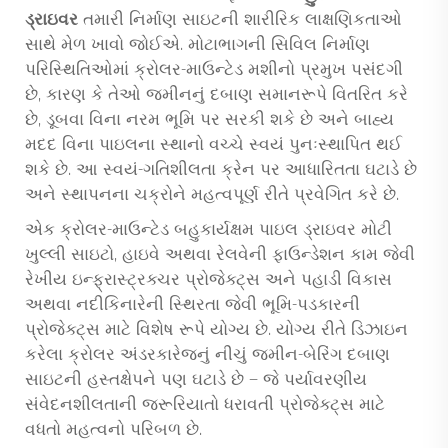
ડ્રાઇવર
તમારી નિર્માણ સાઇટની શારીરિક લાક્ષણિકતાઓ
સાથે મેળ ખાવો જોઈએ. મોટાભાગની સિવિલ નિર્માણ
પરિસ્થિતિઓમાં ક્રોલર-માઉન્ટેડ મશીનો પ્રમુખ પસંદગી
છે, કારણ કે તેઓ જમીનનું દબાણ સમાનરૂપે વિતરિત કરે
છે, ડૂબવા વિના નરમ ભૂમિ પર સરકી શકે છે અને બાહ્ય
મદદ વિના પાઇલના સ્થાનો વચ્ચે સ્વયં પુનઃસ્થાપિત થઈ
શકે છે. આ સ્વયં-ગતિશીલતા ક્રેન પર આધારિતતા ઘટાડે છે
અને સ્થાપનના ચક્રોને મહત્વપૂર્ણ રીતે પ્રવેગિત કરે છે.
એક ક્રોલર-માઉન્ટેડ
બહુકાર્યક્ષમ પાઇલ ડ્રાઇવર
મોટી
ખુલ્લી સાઇટો, હાઇવે અથવા રેલવેની ફાઉન્ડેશન કામ જેવી
રેખીય ઇન્ફ્રાસ્ટ્રક્ચર પ્રોજેક્ટ્સ અને પહાડી વિકાસ
અથવા નદીકિનારેની સ્થિરતા જેવી ભૂમિ-પડકારની
પ્રોજેક્ટ્સ માટે વિશેષ રૂપે યોગ્ય છે. યોગ્ય રીતે ડિઝાઇન
કરેલા ક્રોલર અંડરકારેજનું નીચું જમીન-બેરિંગ દબાણ
સાઇટની હસ્તક્ષેપને પણ ઘટાડે છે — જે પર્યાવરણીય
સંવેદનશીલતાની જરૂરિયાતો ધરાવતી પ્રોજેક્ટ્સ માટે
વધતો મહત્વનો પરિબળ છે.