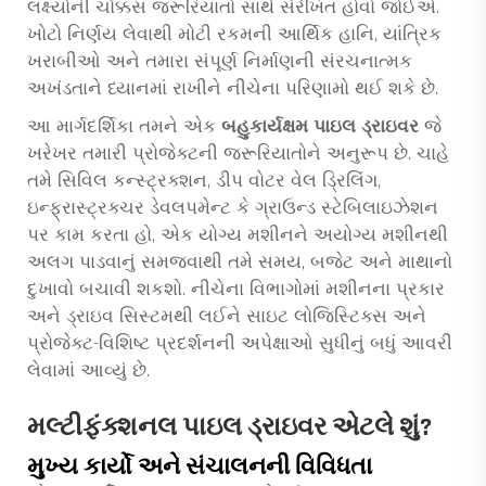
લક્ષ્યોની ચોક્કસ જરૂરિયાતો સાથે સંરેખિત હોવો જોઈએ.
ખોટો નિર્ણય લેવાથી મોટી રકમની આર્થિક હાનિ, યાંત્રિક
ખરાબીઓ અને તમારા સંપૂર્ણ નિર્માણની સંરચનાત્મક
અખંડતાને ધ્યાનમાં રાખીને નીચેના પરિણામો થઈ શકે છે.
આ માર્ગદર્શિકા તમને એક
બહુકાર્યક્ષમ પાઇલ ડ્રાઇવર
જે
ખરેખર તમારી પ્રોજેક્ટની જરૂરિયાતોને અનુરૂપ છે. ચાહે
તમે સિવિલ કન્સ્ટ્રક્શન, ડીપ વોટર વેલ ડ્રિલિંગ,
ઇન્ફ્રાસ્ટ્રક્ચર ડેવલપમેન્ટ કે ગ્રાઉન્ડ સ્ટેબિલાઇઝેશન
પર કામ કરતા હો, એક યોગ્ય મશીનને અયોગ્ય મશીનથી
અલગ પાડવાનું સમજવાથી તમે સમય, બજેટ અને માથાનો
દુખાવો બચાવી શકશો. નીચેના વિભાગોમાં મશીનના પ્રકાર
અને ડ્રાઇવ સિસ્ટમથી લઈને સાઇટ લોજિસ્ટિક્સ અને
પ્રોજેક્ટ-વિશિષ્ટ પ્રદર્શનની અપેક્ષાઓ સુધીનું બધું આવરી
લેવામાં આવ્યું છે.
મલ્ટીફંક્શનલ પાઇલ ડ્રાઇવર એટલે શું?
મુખ્ય કાર્યો અને સંચાલનની વિવિધતા