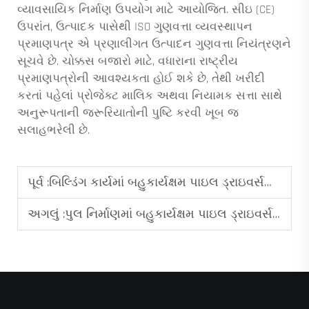
વ્યાવસાયિક નિર્માણ ઉપયોગ માટે આયોજિત. સીઇ (CE)
ઉપરાંત, ઉત્પાદક પાસેથી ISO ગુણવત્તા વ્યવસ્થાપન
પ્રમાણપત્ર એ પ્રણાલીગત ઉત્પાદન ગુણવત્તા નિયંત્રણને
સૂચવે છે. ચોક્કસ બજારો માટે, વધારાના રાષ્ટ્રીય
પ્રમાણપત્રોની આવશ્યકતા હોઈ શકે છે, તેથી ખરીદી
કરતાં પહેલાં પ્રોજેક્ટ માલિક અથવા નિયામક સત્તા સાથે
અનુરૂપતાની જરૂરિયાતોની પુષ્ટિ કરવી ખૂબ જ
સલાહભરેલી છે.
પૂર્વ :
બિલ્ડિંગ કાર્યમાં બહુકાર્યક્ષમ પાઇલ ડ્રાઇવર્સનો ઉપયોગ કરવાના ફાયદા
અગલું :
પુલ નિર્માણમાં બહુકાર્યક્ષમ પાઇલ ડ્રાઇવર્સનો ભૂમિકા