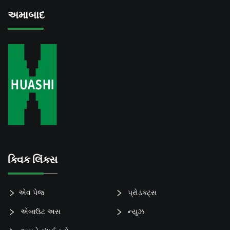
અમાબાદ
ક્વિક લિંક્સ
એવ પેજ
પ્રોડક્ટ્સ
એબાઉટ અસ
ન્યુઝ