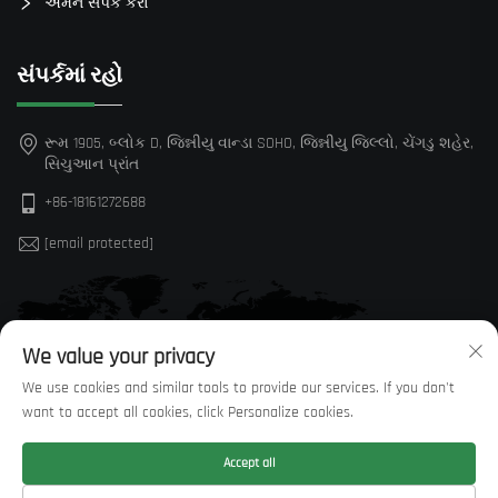
અમને સંપર્ક કરો
સંપર્કમાં રહો
રૂમ 1905, બ્લોક D, જિન્નીયુ વાન્ડા SOHO, જિન્નીયુ જિલ્લો, ચેંગડુ શહેર,
સિચુઆન પ્રાંત
+86-18161272688
[email protected]
We value your privacy
We use cookies and similar tools to provide our services. If you don't
want to accept all cookies, click Personalize cookies.
Accept all