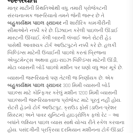
જરૂરિયાતો
માત્ર માટીની સ્થિતિઓથી વધુ, તમારી પ્રોજેક્ટની
સંરચનાત્મક જરૂરિયાતો તમને જેની જરૂર છે તે
બહુકાર્યક્ષમ પાઇલ ડ્રાઇવર
ની શારીરિક કામગીરીની
સીમાઓને નક્કી કરે છે. ડિઝાઇન કરેલી પાઇલની ઊંડાઈ
માસ્ટની ઊંચાઈ, કેલી બારની લંબાઈ અને રોટરી હેડ
પાસેથી આવશ્યક ટોર્ક આઉટપુટને નક્કી કરે છે. હલકી
બિલ્ડિંગ્સ માટેની ઉંચાઈની પાઇલો કરતાં બ્રિજના
એબુટમેન્ટ્સ અથવા હાઇ-રાઇઝ બિલ્ડિંગ્સ માટેની ઊંડી,
મોટા વ્યાસની બોર્ડ પાઇલો મશીન પર ઘણો વધુ ભાર મૂકે છે.
વ્યાસની જરૂરિયાતો પણ તેટલી જ નિર્ણાયક છે. એક
બહુકાર્યક્ષમ પાઇલ ડ્રાઇવર
300 મિમી વ્યાસની બોર્ડ
પાઇલ્સ માટે કોન્ફિગર કરેલું મશીન 1200 મિમી વ્યાસની
પાઇલ્સની જરૂરિયાતવાળા પ્રોજેક્ટ માટે પૂરતું નહીં હોય.
રોટરી હેડનો ટોર્ક આઉટપુટ, ક્રાઉડ ફોર્સ (ડાઉન-પ્રેશર
સિસ્ટમ) અને પાવર યુનિટનો હાઇડ્રોલિક ફ્લો રેટ — આ
બધાંને લક્ષ્યિત પાઇલ વ્યાસ સાથે યોગ્ય રીતે સ્કેલ કરવાના
હોય. પસંદગીની પ્રક્રિયા દરમિયાન મશીનના ટોર્ક-ઊંડાઈ