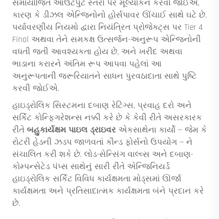
સમાયોજિત આઉટપુટ સ્તરો પર મૂલ્યાંકન કરવો જોઈએ,
કારણ કે ડીઝલ એન્જિનોનો હોર્સપાવર ઊંચાઈ સાથે ઘટે છે.
પર્યાવરણીય નિયમો દ્વારા નિયંત્રિત પ્રોજેક્ટ્સ પર Tier 4
Final અથવા તેને સમકક્ષ ઉત્સર્જન-અનુરૂપ એન્જિનોની
વધતી જતી આવશ્યકતા હોય છે, અને ખરીદ અથવા
ભાડાના કરારને અંતિમ રૂપ આપવા પહેલાં આ
અનુરૂપતાની જરૂરિયાતને સાધન પુરવઠાદાતા સાથે પુષ્ટિ
કરવી જોઈએ.
હાઇડ્રોલિક સિસ્ટમના દબાણ રેટિંગ્સ, પ્રવાહ દરો અને
સર્કિટ કોન્ફિગરેશન્સ નક્કી કરે છે કે કેવી રીતે અસરકારક
રીતે
બહુકાર્યક્ષમ પાઇલ ડ્રાઇવર
એકસાથેના કાર્યો — જેમ કે
રોટરી હેડની ઝડપ જાળવતાં કૌન્ડ ફોર્સનો ઉપયોગ — ને
સંચાલિત કરી શકે છે. લોડ-સેન્સિંગ વાલ્વ્સ અને દબાણ-
કોમ્પન્સેટેડ પંપ્સ સાથેનું સારી રીતે એન્જિનિયર્ડ
હાઇડ્રોલિક સર્કિટ વિવિધ કાર્યક્ષમતા મોડ્સમાં ઊર્જા
કાર્યક્ષમતા અને પ્રતિસાદાત્મક કાર્યક્ષમતા બંને પ્રદાન કરે
છે.