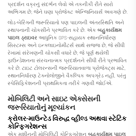
પ્રદર્શન વક્રનું સંદર્ભન લેવો એ તકનીકી રીતે સારો
અભિગમ છે, જેને ઘણા પ્રોજેક્ટ એન્જિનિયર્સ અવગણે છે.
લોડ-બેરિંગની જરૂરિયાતો પણ પાઇલની અંતરસ્થિતિ અને
સ્થાપનાની ચોકસીને પ્રભાવિત કરે છે. એક
બહુકાર્યક્ષમ
પાઇલ ડ્રાઇવર
આધુનિક GPS-સહાયક સ્થાનનિર્ધારણ
સિસ્ટમ્સ અને ઇન્ક્લાઇનોમીટર્સ સાથે સજ્જ છે, જે સીધી
રેખામાં સંરેખણની ચોકસી વધારે છે, જે પૂર્ણ થયેલી
ફાઉન્ડેશનના સંરચનાત્મક પ્રદર્શનને સીધી રીતે પ્રભાવિત
કરે છે. ટાઇટ ટોલરન્સની જરૂરિયાતવાળા પ્રોજેક્ટ્સ માટે,
સ્થાનનિર્ધારણ ટેક્નોલોજીને વૈકલ્પિક અપગ્રેડ નહીં, પરંતુ
સ્પેસિફિકેશનની પ્રાથમિકતા તરીકે ગણવી જોઈએ.
મોબિલિટી અને સાઇટ એક્સેસની
જરૂરિયાતોનું મૂલ્યાંકન
ક્રોલર-માઉન્ટેડ વિરુદ્ધ વ્હીલ્ડ અથવા સ્ટેટિક
કોન્ફિગરેશન્સ
એક મશીનની મોબિલિટી કોન્ફિગરેશન
બહુકાર્યક્ષમ પાઇલ