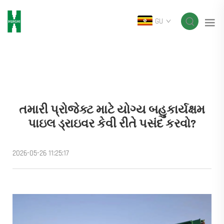
GU
તમારી પ્રોજેક્ટ માટે યોગ્ય બહુકાર્યક્ષમ
પાઇલ ડ્રાઇવર કેવી રીતે પસંદ કરવો?
2026-05-26 11:25:17