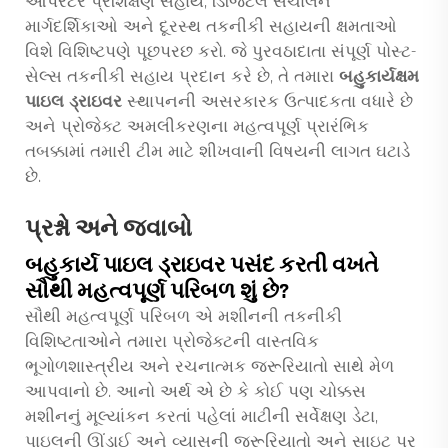
ઓપરેટર પ્રશિક્ષણ સહાય, ડિજિટલ સંચાલન
માર્ગદર્શિકાઓ અને દૂરસ્થ તકનીકી સહાયની ક્ષમતાઓ
વિશે વિશિષ્ટપણે પૂછપરછ કરો. જે પુરવઠાદાતા સંપૂર્ણ પોસ્ટ-
સેલ્સ તકનીકી સહાય પ્રદાન કરે છે, તે તમારા
બહુકાર્યક્ષમ
પાઇલ ડ્રાઇવર
સ્થાપનની અસરકારક ઉત્પાદકતા વધારે છે
અને પ્રોજેક્ટ અમલીકરણના મહત્વપૂર્ણ પ્રારંભિક
તબક્કામાં તમારી ટીમ માટે શીખવાની વિષયની લાગત ઘટાડે
છે.
પ્રશ્નો અને જવાબો
બહુકાર્ય પાઇલ ડ્રાઇવર પસંદ કરતી વખતે
સૌથી મહત્વપૂર્ણ પરિબળ શું છે?
સૌથી મહત્વપૂર્ણ પરિબળ એ મશીનની તકનીકી
વિશિષ્ટતાઓને તમારા પ્રોજેક્ટની વાસ્તવિક
ભૂગોળશાસ્ત્રીય અને રચનાત્મક જરૂરિયાતો સાથે મેળ
આપવાનો છે. આનો અર્થ એ છે કે કોઈ પણ ચોક્કસ
મશીનનું મૂલ્યાંકન કરતાં પહેલાં માટીની સર્વેક્ષણ ડેટા,
પાઇલની ઊંડાઈ અને વ્યાસની જરૂરિયાતો અને સાઇટ પર