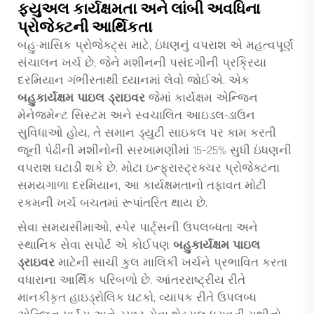
ફ્યુઅલ કાર્યક્ષમતા અને લાંબી અવધિના
પ્રોજેક્ટની આર્થિકતા
બહુ-માસિક પ્રોજેક્ટ્સ માટે, ઇંધણનું વપરાશ એ મહત્વપૂર્ણ
સંચાલન ખર્ચ છે, જેને મશીનની પસંદગીની પ્રક્રિયા
દરમિયાન ગંભીરતાથી ધ્યાનમાં લેવો જોઈએ. એક
બહુકાર્યક્ષમ પાઇલ ડ્રાઇવર
જેમાં કાર્યક્ષમ એન્જિન
મેનેજમેન્ટ સિસ્ટમ અને સ્વચાલિત આઇડલ-ડાઉન
સુવિધાઓ હોય, તે સમાન ડ્યુટી સાઇકલ પર કામ કરતી
જૂની પેઢીની મશીનોની સરખામણીમાં 15–25% સુધી ઇંધણની
વપરાશ ઘટાડી શકે છે. મોટા ઇન્ફ્રાસ્ટ્રક્ચર પ્રોજેક્ટના
સમયગાળા દરમિયાન, આ કાર્યક્ષમતાનો તફાવત મોટી
રકમની ખર્ચ બચતમાં રૂપાંતરિત થાય છે.
સેવા સમયસીમાઓ, સ્પેર પાર્ટ્સની ઉપલબ્ધતા અને
સ્થાનિક સેવા સપોર્ટ એ કોઈપણ
બહુકાર્યક્ષમ પાઇલ
ડ્રાઇવર
માટેની સાચી કુલ માલિકી ખર્ચને પ્રભાવિત કરતા
વધારાના આર્થિક પરિબળો છે. આંતરરાષ્ટ્રીય રીતે
માનકીકૃત હાઇડ્રોલિક ઘટકો, વ્યાપક રીતે ઉપલબ્ધ