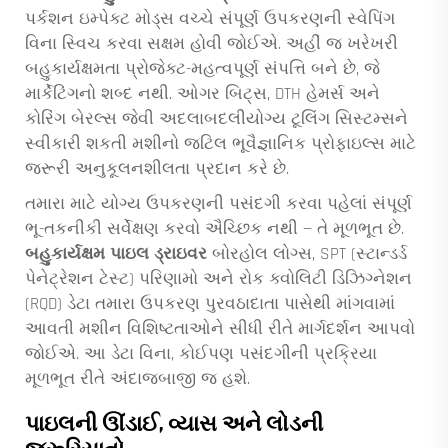
પર્કશન ઇમ્પેક્ટ મોડ્સ વચ્ચે સંપૂર્ણ ઉપકરણની સ્વેપિંગ
વિના સ્વિચ કરવા સક્ષમ હોવી જોઈએ. અહીં જ ખરેખરી
બહુકાર્યક્ષમતા પ્રોજેક્ટ-મહત્વપૂર્ણ સંપત્તિ બને છે, જે
માર્કેટિંગનો શબ્દ નથી. ઓગર બિટ્સ, DTH હેમર્સ અને
કોરિંગ બેરલ્સ જેવી અદલાબદલીયોગ્ય ટૂલિંગ સિસ્ટમ્સને
સ્વીકારી શકતી મશીનો જટિલ ભૂવૈજ્ઞાનિક પ્રોફાઇલ્સ માટે
જરૂરી અનુકૂલનશીલતા પ્રદાન કરે છે.
તમારા માટે યોગ્ય ઉપકરણની પસંદગી કરવા પહેલાં સંપૂર્ણ
ભૂ-તકનીકી સર્વેક્ષણ કરવો ઐચ્છિક નથી — તે મૂળભૂત છે.
બહુકાર્યક્ષમ પાઇલ ડ્રાઇવર
બોરહોલ લોગ્સ, SPT (સ્ટાન્ડર્ડ
પેનેટ્રેશન ટેસ્ટ) પરિણામો અને રોક ક્વોલિટી ડિઝિગ્નેશન
(RQD) ડેટા તમારા ઉપકરણ પુરવઠાદાતા પાસેથી માંગવામાં
આવતી મશીન વિશિષ્ટતાઓને સીધી રીતે માર્ગદર્શન આપવો
જોઈએ. આ ડેટા વિના, કોઈપણ પસંદગીની પ્રક્રિયા
મૂળભૂત રીતે અંદાજબાજી જ હશે.
પાઇલની ઊંડાઈ, વ્યાસ અને લોડની