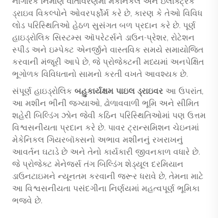
નાગરિક નિર્માણ વાતાવરણમાં મેકેનિકલ અને ઇલેક્ટ્રિક
ડ્રાઇવ વિકલ્પોને ઓવરપર્ફોર્મ કરે છે, કારણ કે તેઓ વિવિધ
લોડ પરિસ્થિતિઓ હેઠળ સુસંગત બળ પ્રદાન કરે છે. પૂર્ણ
હાઇડ્રોલિક સિસ્ટમ્સ ઑપરેટર્સને ડાઉન-પ્રેશર, રોટેશન
સ્પીડ અને ઇમ્પેક્ટ એનર્જીને વાસ્તવિક સમયે સમાયોજિત
કરવાની મંજૂરી આપે છે, જે પ્રોજેક્ટની મધ્યમાં અનપેક્ષિત
ભૂગોળક વિવિધતાનો સામનો કરતી વખતે આવશ્યક છે.
સંપૂર્ણ હાઇડ્રોલિક
બહુકાર્યક્ષમ પાઇલ ડ્રાઇવર
આ ઉપરાંત,
આ મશીન ભીની જગ્યાઓ, ઢોળાવવાળી ભૂમિ અને સીમિત
શહેરી બિલ્ડિંગ ઝોન જેવી કઠિન પરિસ્થિતિઓમાં પણ ઉત્તમ
વિશ્વસનીયતા પ્રદાન કરે છે. પાવર ટ્રાન્સમિશન ચેઇનમાં
મેકેનિકલ ગિયરબૉક્સનો અભાવ મશીનનું રખરાખનું
આવર્તન ઘટાડે છે અને તેનો કાર્યકારી જીવનકાળ વધારે છે.
જે પ્રોજેક્ટ મેનેજર્સ તંગ બિલ્ડિંગ શેડ્યૂલ દરમિયાન
ડાઉનટાઇમને ન્યૂનતમ કરવાની જરૂર ધરાવે છે, તેમના માટે
આ વિશ્વસનીયતા પસંદગીના નિર્ણયમાં મહત્વપૂર્ણ ભૂમિકા
ભજવે છે.