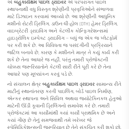
એ
બહુકાર્યક્ષમ પાઇલ ડ્રાઇવર
એ પરંપરાગત પાઇલ
સ્થાપનાથી વધુ વિસ્તૃત શ્રેણીની પ્રવૃત્તિઓને સંભાળવા
માટે ડિઝાઇન કરવામાં આવ્યો છે. આ શ્રેણીની આધુનિક
મશીનો રોટરી ડ્રિલિંગ, ડાઉન-ધી-હોલ (DTH) હેમર ડ્રિલિંગ,
વાઇબ્રેટરી ડ્રાઇવિંગ અને કેટલીક કોન્ફિગરેશન્સમાં
હાઇડ્રોલિક ઇમ્પેક્ટ ડ્રાઇવિંગ — બધું જ એક જ પ્લેટફોર્મ
પર કરી શકે છે. આ વિવિધતા જ પસંદગીની પ્રક્રિયાને
જટિલ બનાવે છે, કારણ કે મશીનને માત્ર તે કયું કાર્ય કરી
શકે છે તેના આધારે જ નહીં, પરંતુ તમારી પ્રોજેક્ટની
ચોક્કસ જરૂરિયાતોને કેટલી સારી રીતે પૂરી કરે છે તેના
આધારે પણ મૂલ્યાંકન કરવું પડે છે.
નો સંચાલન ક્ષેત્ર
બહુકાર્યક્ષમ પાઇલ ડ્રાઇવર
સામાન્ય રીતે
માટીનું સ્થાનાંતરણ કરતી પાઇલિંગ, બોર્ડ પાઇલ નિર્માણ,
એન્કર સ્થાપના અને સિવિલ અથવા જ્યોટેક્નિકલ હેતુઓ
માટેની ઊંડી કૂવાની ડ્રિલિંગનો સમાવેશ કરે છે. તમારી
પ્રોજેક્ટમાં આ કાર્યોમાંથી કયાં કાર્યો પ્રાથમિક છે અને
કયાં ગૌણ છે તેનું સમજવાથી તમે ખરેખર જે
સ્પેસિફિકેશન્સની જરૂરિયાત છે તેને સંકુચિત કરી શકો છો.