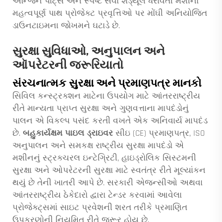
એન્જિન પાર્ટ્સ અને સ્પષ્ટ સેવા શેડ્યૂલ ધરાવતી મશીનો
મહત્વપૂર્ણ પાથ પ્રોજેક્ટ પ્રવૃત્તિઓ પર મોંઘી અનિયોજિત
ડાઉનટાઇમના જોખમને ઘટાડે છે.
સુરક્ષા સુવિધાઓ, અનુપાલન અને
ઑપરેટરની જરૂરિયાતો
સંરચનાત્મક સુરક્ષા અને પ્રમાણપત્ર માનકો
સિવિલ કન્સ્ટ્રક્શન માટેના ઉપયોગ માટે આંતરરાષ્ટ્રીય
રીતે માન્યતા પ્રાપ્ત સુરક્ષા અને ગુણવત્તાના માપદંડોનું
પાલન એ વિકલ્પ પસંદ કરતી વખતે એક અનિવાર્ય માપદંડ
છે.
બહુકાર્યક્ષમ પાઇલ ડ્રાઇવર
સીઇ (CE) પ્રમાણપત્ર, ISO
અનુપાલન અને સમકક્ષ રાષ્ટ્રીય સુરક્ષા માપદંડો એ
મશીનનું સ્ટ્રક્ચરલ ઇન્ટેગ્રિટી, હાઇડ્રોલિક સિસ્ટમની
સુરક્ષા અને ઓપરેટરની સુરક્ષા માટે સ્વતંત્ર રીતે મૂલ્યાંકન
થયું છે તેની ખાતરી આપે છે. સરકારી એજન્સીઓ અથવા
આંતરરાષ્ટ્રીય ઠેકેદારો દ્વારા ટેન્ડર કરવામાં આવેલા
પ્રોજેક્ટ્સમાં સાઇટ પ્રવેશની શરત તરીકે પ્રમાણિત
ઉપકરણોની નિયમિત રીતે જરૂર હોય છે.