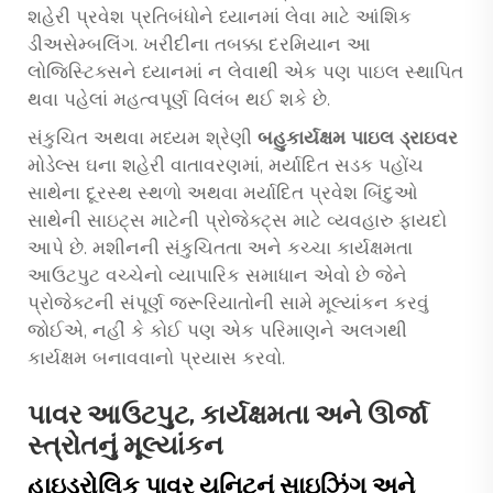
શહેરી પ્રવેશ પ્રતિબંધોને ધ્યાનમાં લેવા માટે આંશિક
ડીઅસેમ્બલિંગ. ખરીદીના તબક્કા દરમિયાન આ
લોજિસ્ટિક્સને ધ્યાનમાં ન લેવાથી એક પણ પાઇલ સ્થાપિત
થવા પહેલાં મહત્વપૂર્ણ વિલંબ થઈ શકે છે.
સંકુચિત અથવા મધ્યમ શ્રેણી
બહુકાર્યક્ષમ પાઇલ ડ્રાઇવર
મોડેલ્સ ઘના શહેરી વાતાવરણમાં, મર્યાદિત સડક પહોંચ
સાથેના દૂરસ્થ સ્થળો અથવા મર્યાદિત પ્રવેશ બિંદુઓ
સાથેની સાઇટ્સ માટેની પ્રોજેક્ટ્સ માટે વ્યવહારુ ફાયદો
આપે છે. મશીનની સંકુચિતતા અને કચ્ચા કાર્યક્ષમતા
આઉટપુટ વચ્ચેનો વ્યાપારિક સમાધાન એવો છે જેને
પ્રોજેક્ટની સંપૂર્ણ જરૂરિયાતોની સામે મૂલ્યાંકન કરવું
જોઈએ, નહીં કે કોઈ પણ એક પરિમાણને અલગથી
કાર્યક્ષમ બનાવવાનો પ્રયાસ કરવો.
પાવર આઉટપુટ, કાર્યક્ષમતા અને ઊર્જા
સ્ત્રોતનું મૂલ્યાંકન
હાઇડ્રોલિક પાવર યુનિટનું સાઇઝિંગ અને