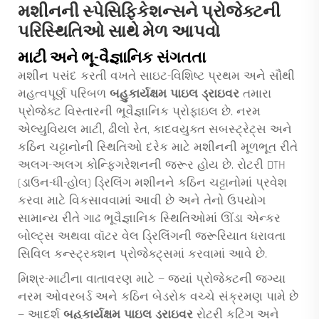
મશીનની સ્પેસિફિકેશન્સને પ્રોજેક્ટની
પરિસ્થિતિઓ સાથે મેળ આપવો
માટી અને ભૂ-વૈજ્ઞાનિક સંગતતા
મશીન પસંદ કરતી વખતે સાઇટ-વિશિષ્ટ પ્રથમ અને સૌથી
મહત્વપૂર્ણ પરિબળ
બહુકાર્યક્ષમ પાઇલ ડ્રાઇવર
તમારા
પ્રોજેક્ટ વિસ્તારની ભૂવૈજ્ઞાનિક પ્રોફાઇલ છે. નરમ
એલ્યુવિયલ માટી, ઢીલો રેત, કાદવયુક્ત સબસ્ટ્રેટ્સ અને
કઠિન ચટ્ટાનોની સ્થિતિઓ દરેક માટે મશીનની મૂળભૂત રીતે
અલગ-અલગ કોન્ફિગરેશનની જરૂર હોય છે. રોટરી DTH
(ડાઉન-ધી-હોલ) ડ્રિલિંગ મશીનને કઠિન ચટ્ટાનોમાં પ્રવેશ
કરવા માટે વિકસાવવામાં આવી છે અને તેનો ઉપયોગ
સામાન્ય રીતે ગાઢ ભૂવૈજ્ઞાનિક સ્થિતિઓમાં ઊંડા એન્કર
બોલ્ટ્સ અથવા વૉટર વેલ ડ્રિલિંગની જરૂરિયાત ધરાવતા
સિવિલ કન્સ્ટ્રક્શન પ્રોજેક્ટ્સમાં કરવામાં આવે છે.
મિશ્ર-માટીના વાતાવરણ માટે — જ્યાં પ્રોજેક્ટની જગ્યા
નરમ ઓવરબર્ડ અને કઠિન બેડરોક વચ્ચે સંક્રમણ પામે છે
— આદર્શ
બહુકાર્યક્ષમ પાઇલ ડ્રાઇવર
રોટરી કટિંગ અને