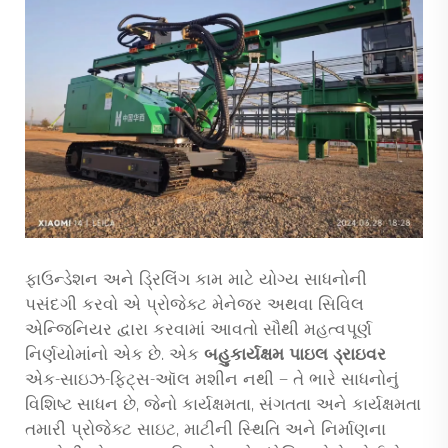
ફાઉન્ડેશન અને ડ્રિલિંગ કામ માટે યોગ્ય સાધનોની
પસંદગી કરવો એ પ્રોજેક્ટ મેનેજર અથવા સિવિલ
એન્જિનિયર દ્વારા કરવામાં આવતો સૌથી મહત્વપૂર્ણ
નિર્ણયોમાંનો એક છે. એક
બહુકાર્યક્ષમ પાઇલ ડ્રાઇવર
એક-સાઇઝ-ફિટ્સ-ઑલ મશીન નથી — તે ભારે સાધનોનું
વિશિષ્ટ સાધન છે, જેનો કાર્યક્ષમતા, સંગતતા અને કાર્યક્ષમતા
તમારી પ્રોજેક્ટ સાઇટ, માટીની સ્થિતિ અને નિર્માણના