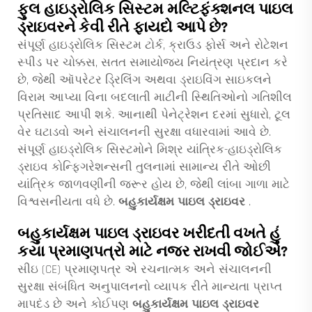
ફુલ હાઇડ્રોલિક સિસ્ટમ મલ્ટિફંક્શનલ પાઇલ
ડ્રાઇવરને કેવી રીતે ફાયદો આપે છે?
સંપૂર્ણ હાઇડ્રોલિક સિસ્ટમ ટોર્ક, ક્રાઉડ ફોર્સ અને રોટેશન
સ્પીડ પર ચોક્કસ, સતત સમાયોજ્ય નિયંત્રણ પ્રદાન કરે
છે, જેથી ઑપરેટર ડ્રિલિંગ અથવા ડ્રાઇવિંગ સાઇકલને
વિરામ આપ્યા વિના બદલાતી માટીની સ્થિતિઓનો ગતિશીલ
પ્રતિસાદ આપી શકે. આનાથી પેનેટ્રેશન દરમાં સુધારો, ટૂલ
વેર ઘટાડવો અને સંચાલનની સુરક્ષા વધારવામાં આવે છે.
સંપૂર્ણ હાઇડ્રોલિક સિસ્ટમોને મિશ્ર યાંત્રિક-હાઇડ્રોલિક
ડ્રાઇવ કોન્ફિગરેશન્સની તુલનામાં સામાન્ય રીતે ઓછી
યાંત્રિક જાળવણીની જરૂર હોય છે, જેથી લાંબા ગાળા માટે
વિશ્વસનીયતા વધે છે.
બહુકાર્યક્ષમ પાઇલ ડ્રાઇવર
.
બહુકાર્યક્ષમ પાઇલ ડ્રાઇવર ખરીદતી વખતે હું
કયા પ્રમાણપત્રો માટે નજર રાખવી જોઈએ?
સીઇ (CE) પ્રમાણપત્ર એ રચનાત્મક અને સંચાલનની
સુરક્ષા સંબંધિત અનુપાલનનો વ્યાપક રીતે માન્યતા પ્રાપ્ત
માપદંડ છે અને કોઈપણ
બહુકાર્યક્ષમ પાઇલ ડ્રાઇવર