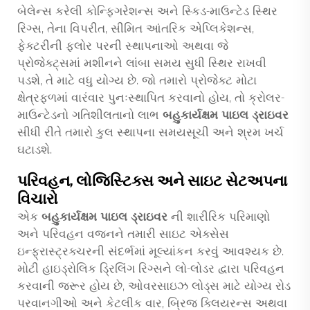
બેલેન્સ કરેલી કોન્ફિગરેશન્સ અને સ્કિડ-માઉન્ટેડ સ્થિર
રિગ્સ, તેના વિપરીત, સીમિત આંતરિક એપ્લિકેશન્સ,
ફેક્ટરીની ફ્લોર પરની સ્થાપનાઓ અથવા જે
પ્રોજેક્ટ્સમાં મશીનને લાંબા સમય સુધી સ્થિર રાખવી
પડશે, તે માટે વધુ યોગ્ય છે. જો તમારો પ્રોજેક્ટ મોટા
ક્ષેત્રફળમાં વારંવાર પુનઃસ્થાપિત કરવાનો હોય, તો ક્રોલર-
માઉન્ટેડનો ગતિશીલતાનો લાભ
બહુકાર્યક્ષમ પાઇલ ડ્રાઇવર
સીધી રીતે તમારો કુલ સ્થાપના સમયસૂચી અને શ્રમ ખર્ચ
ઘટાડશે.
પરિવહન, લોજિસ્ટિક્સ અને સાઇટ સેટઅપના
વિચારો
એક
બહુકાર્યક્ષમ પાઇલ ડ્રાઇવર
ની શારીરિક પરિમાણો
અને પરિવહન વજનને તમારી સાઇટ એક્સેસ
ઇન્ફ્રાસ્ટ્રક્ચરની સંદર્ભમાં મૂલ્યાંકન કરવું આવશ્યક છે.
મોટી હાઇડ્રોલિક ડ્રિલિંગ રિગ્સને લો-લોડર દ્વારા પરિવહન
કરવાની જરૂર હોય છે, ઓવરસાઇઝ લોડ્સ માટે યોગ્ય રોડ
પરવાનગીઓ અને કેટલીક વાર, બ્રિજ ક્લિયરન્સ અથવા