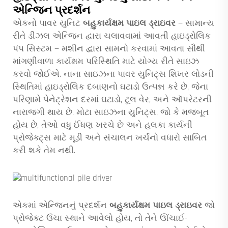
એન્જિન પ્રદર્શન
એકનો પાવર યુનિટ
બહુકાર્યક્ષમ પાઇલ ડ્રાઇવર
— સામાન્ય
રીતે ડીઝલ એન્જિન દ્વારા ચલાવવામાં આવતી હાઇડ્રોલિક
પંપ સિસ્ટમ — મશીન દ્વારા સામનો કરવામાં આવતા સૌથી
માંગણીવાળા કાર્યક્ષમ પરિસ્થિતિ માટે યોગ્ય રીતે સાઇઝ
કરવો જોઈએ. નાના સાઇઝના પાવર યુનિટ્સ શિખર લોડની
સ્થિતિમાં હાઇડ્રોલિક દબાણનો ઘટાડો ઉત્પન્ન કરે છે, જેના
પરિણામે પેનેટ્રેશન દરમાં ઘટાડો, ટૂલ વેર, અને ઑપરેટરની
નારાજગી થાય છે. મોટા સાઇઝના યુનિટ્સ, જો કે મજબૂત
હોય છે, તેઓ વધુ ઈંધણ ખરચે છે અને હલકા કાર્યની
પ્રોજેક્ટ્સ માટે મૂડી અને સંચાલન ખર્ચનો વધારો સાબિત
કરી શકે તેમ નથી.
એકમાં એન્જિનનું પ્રદર્શન
બહુકાર્યક્ષમ પાઇલ ડ્રાઇવર
જો
પ્રોજેક્ટ ઉંચા સ્થાને આવેલો હોય, તો તેને ઊંચાઈ-