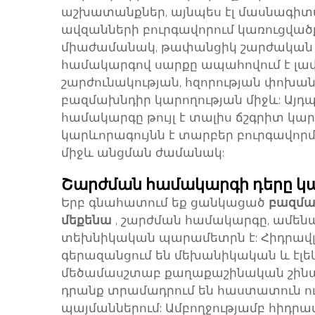
աշխատանքներ, այնպես էլ մասնագիտա
ավզանների բուրգավորում կառուցված
միաժամանակ, թափանցիկ շարժական հ
համակարգով սարքը ապահովում է լավ
շարժունակության, հզորության փոխա
բազմախնդիր կարողության միջև: Այդ
համակարգը թույլ է տալիս ճշգրիտ կա
կարևորագույնն է տարբեր բուրգավորմ
միջև անցման ժամանակ:
Շարժման համակարգի դերը կ
Երբ գնահատում եք ցանկացած
բազմա
մեքենա
, շարժման համակարգը, ամենայ
տեխնիկական պարամետրն է: Հիդրավ
գերազանցում են մեխանիկական և էլ
մեծամասշտաբ քաղաքաշինական շինար
դրանք տրամադրում են հաստատուն ո
պայմաններում: Ամբողջությամբ հիդրավ