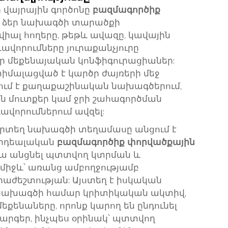
 վայրային գործոնը
բազմագործիք
 ձեր նախագծի տարածքի
վիալ հողերը, թեթև ավազը, կավային
ավորումները յուրաքանչյուրը
ր մեքենայական կոնֆիգուրացիաներ:
տիմալացված է կարծր ժայռերի մեջ
ում է քաղաքաշինական նախագծերում,
ն մուտքեր կամ ջրի շահագործման
վորումներում ավզել:
որտեղ նախագծի տեղամասը անցում է
՝ իդեալական
բազմագործիք փորվածքային
ա անցնել պտտվող կտրման և
միջև՝ առանց ամբողջությամբ
աժեշտության: Այստեղ է իսկական
մ նախագծի համար կրիտիկական ակտիվ,
մեքենաները, որոնք կարող են ընդունել
րգեր, ինչպես օրինակ՝ պտտվող