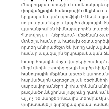
Ընտրության առաջին և ամենակարևոր
փորվածքային հանուրային մեքենա
սա
երկրաբանական պրոֆիլն է: Մեղմ ալյու
սուբստրատները և կարծր ժայռային ձև
պահանջում են հիմնարարորեն տարբե
Պտտվող DTH («ներքևում») մեքենան օպ
մտնելու համար և հաճախ օգտագործվ
որտեղ անհրաժեշտ են խորը ամրացմա
համար ավազային երկրաբանական ձևա
Խառը հողային միջավայրերի համար՝ 
մեղմ վերին շերտից դեպի կարծր հիմք
հանուրային մեքենա
պետք է կարողան
հարվածային ազդեցության ռեժիմների 
սարքավորումների փոխարինման անհր
բազմաֆունկցիոնալությունը դառնու
այլ ոչ թե մարքեթինգային տերմին: Այն 
փոխանակելի գործիքավորման համակա