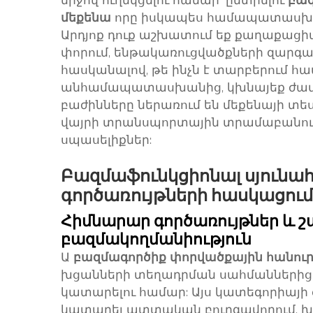
միջով ուղեկցելու համար՝ ընտրելու
բազ
մեքենա
որը իսկապես համապատասխան
Արդյոք դուք աշխատում եք քաղաքացի
փորում, ենթակառուցվածքների զարգա
հասկանալով, թե ինչն է տարբերում
անհամապատասխանից, կխնայեք ժաման
բաժինները ներառում են մեքենայի տ
վայրի տրանսպորտային տրամաբանու
սպասելիքներ:
Բազմաֆունկցիոնալ սյունա
գործառույթների հասկացում
Հիմնարար գործառույթներ և 
բազմակողմանիություն
Ա
բազմագործիք փորվածքային հանու
խցանների տեղադրման սահմաններից 
կատարելու համար: Այս կատեգորիայի
կատարել պտտական բուրգավորում, խց