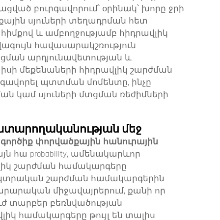
ցված բուրգավորում՝ օրինակ՝ խորը ջրի
քային սյուների տեղադրման հետ
իմքով և ամբողջությամբ հիդրավլիկ
ագույն հավասարակշռություն
նցման արդյունավետության և
պիսի մեքենաների հիդրավլիկ շարժման
րգավորել պտտման մոմենտը, ինչը
ան կամ սյուների մտցման ռեժիմների
ատարողականության մեջ
գործիք փորվածքային հանուրային
ն հա probability, ամենակարևոր
լիկ շարժման համակարգերը
եկտրական շարժման համակարգերին
արական միջավայրերում, քանի որ
ւժ տարբեր բեռնվածության
լիկ համակարգերը թույլ են տալիս