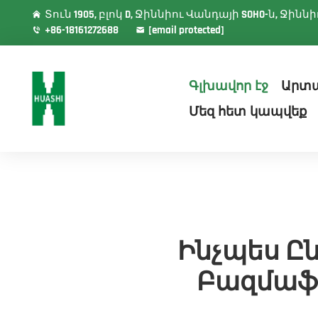
Տուն 1905, բլոկ D, Ջիննիու Վանդայի SOHO-ն, Ջի
+86-18161272688
[email protected]
Գլխավոր էջ
Արտ
Մեզ հետ կապվեք
Ինչպես Ը
Բազմաֆո