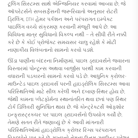
ટૂલિંગ સિસ્ટમ્સ સાથે એન્જિનિયર કરવામાં આવ્યા છે, જે
ઑપરેટર્સને સબસર્ફેસની જરૂરિયાતો અનુસાર રોટરી
ડ્રિલિંગ, DTH હેમર પર્કશન અને પરંપરાગત ઇમ્પેક્ટ
પાઇલિંગ વચ્ચે સંક્રમણ કરવાની મંજૂરી આપે છે. આ
વિવિધતા માત્ર સુવિધાનો વિકલ્પ નથી — તે સીધી રીતે નક્કી
કરે છે કે કોઈ પ્રોજેક્ટ સમયસર ચાલુ રહેશે કે મોટી
નાણાકીય વિલંબતાનો સામનો કરવો પડશે.
ઊંડા પાણીના બંદરના નિર્માણમાં, પાઇલ ડ્રાઇવર્સને જ્વારના
વિસ્તારમાં પોન્ટૂન્સ અથવા બાર્જીસ પરથી કામ કરવાની
વધારાની પડકારનો સામનો કરવો પડે છે. આધુનિક ક્રોલર-
માઉન્ટેડ પાઇલ ડ્રાઇવર્સ પરની હાઇડ્રોલિક સિસ્ટમ્સ આવા
પરિસ્થિતિઓ માટે સીલ કરેલી અને દબાણ-સ્થિર હોય છે,
જેથી કામના પ્લેટફોર્મના સ્થાનાંતરિત થવા છતાં પણ સ્થિર
ટોર્ક ડિલિવરી સુનિશ્ચિત થાય છે. જે કોન્ટ્રેક્ટર્સે ઓફશોર
ઇન્ફ્રાસ્ટ્રક્ચર પર પાઇલ ડ્રાઇવર્સનો ઉપયોગ કર્યો છે,
તેમણે સતત રીતે જણાવ્યું છે કે આવી માંગનારી
પરિસ્થિતિઓમાં હાઇડ્રોલિક ક્રોલર રિગ્સ પરંપરાગત
વિકલ્પોને પાર કરે છે, મુખ્યત્વે તેમના ઉત્તમ ગ્રાઉન્ડ પ્રેશર