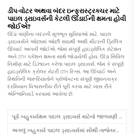
ડીપ-વોટર અથવા બંદર ઇન્ફ્રાસ્ટ્રક્ચર માટે
પાઇલ ડ્રાઇવર્સની કેટલી ઊંડાઈની ક્ષમતા હોવી
જોઈએ?
ઊંડા પાણીના બંદરની મૂળભૂત સુવિધાઓ માટે, પાઇલ
ડ્રાઇવર્સને ઓછામાં ઓછી સાઠથી અશી મીટરની ડ્રિલિંગ
ઊંચાઈ આપવી જોઈએ, જેમાં સંપૂર્ણ હાઇડ્રોલિક રોટેશન
અને DTH પર્કશન ક્ષમતા સાથે જોડાયેલી હોય. ઊંડા સિવિલ
નિર્માણ માટે ડિઝાઇન કરેલા પાઇલ ડ્રાઇવર્સ, જેમ કે સંપૂર્ણ
હાઇડ્રોલિક ક્રોલર રોટરી DTH રિગ્સ, આ ઊંચાઈ અને
સ્થિતિની જરૂરિયાતોને પ્રોજેક્ટના સંપૂર્ણ જીવનચક્ર
દરમિયાન વિશ્વસનીય રીતે પૂરી કરવા માટે ખાસ રીતે
એન્જિનિયર્ડ કરવામાં આવેલા છે.
પૂર્વ :
બહુકાર્યક્ષમ પાઇલ ડ્રાઇવર્સ માટેનો જાળવણી માર્ગદર્શિકા
અગલું :
બહુકાર્ય પાઇલ ડ્રાઇવર્સમાં સૌથી તાજેતરની નવીનતાઓ