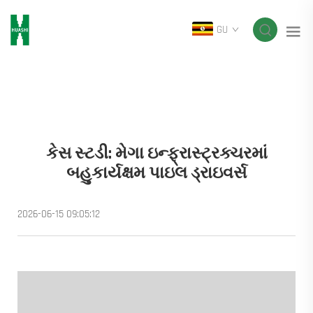
GU
કેસ સ્ટડી: મેગા ઇન્ફ્રાસ્ટ્રક્ચરમાં
બહુકાર્યક્ષમ પાઇલ ડ્રાઇવર્સ
2026-06-15 09:05:12