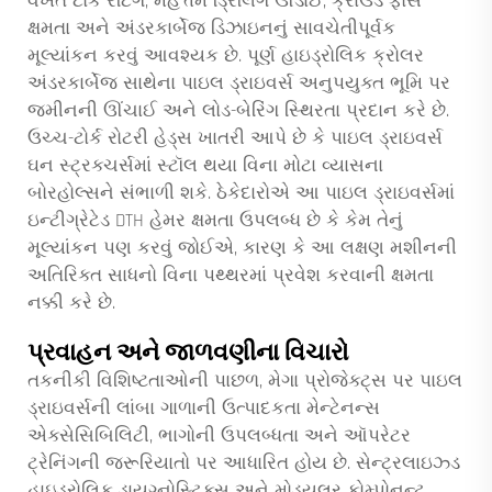
વખતે ટોર્ક રેટિંગ, મહત્તમ ડ્રિલિંગ ઊંડાઈ, ક્રાઉડ ફોર્સ
ક્ષમતા અને અંડરકાર્બેજ ડિઝાઇનનું સાવચેતીપૂર્વક
મૂલ્યાંકન કરવું આવશ્યક છે. પૂર્ણ હાઇડ્રોલિક ક્રોલર
અંડરકાર્બેજ સાથેના પાઇલ ડ્રાઇવર્સ અનુપયુક્ત ભૂમિ પર
જમીનની ઊંચાઈ અને લોડ-બેરિંગ સ્થિરતા પ્રદાન કરે છે.
ઉચ્ચ-ટોર્ક રોટરી હેડ્સ ખાતરી આપે છે કે પાઇલ ડ્રાઇવર્સ
ઘન સ્ટ્રક્ચર્સમાં સ્ટૉલ થયા વિના મોટા વ્યાસના
બોરહોલ્સને સંભાળી શકે. ઠેકેદારોએ આ પાઇલ ડ્રાઇવર્સમાં
ઇન્ટીગ્રેટેડ DTH હેમર ક્ષમતા ઉપલબ્ધ છે કે કેમ તેનું
મૂલ્યાંકન પણ કરવું જોઈએ, કારણ કે આ લક્ષણ મશીનની
અતિરિક્ત સાધનો વિના પથ્થરમાં પ્રવેશ કરવાની ક્ષમતા
નક્કી કરે છે.
પ્રવાહન અને જાળવણીના વિચારો
તકનીકી વિશિષ્ટતાઓની પાછળ, મેગા પ્રોજેક્ટ્સ પર પાઇલ
ડ્રાઇવર્સની લાંબા ગાળાની ઉત્પાદકતા મેન્ટેનન્સ
એક્સેસિબિલિટી, ભાગોની ઉપલબ્ધતા અને ઑપરેટર
ટ્રેનિંગની જરૂરિયાતો પર આધારિત હોય છે. સેન્ટ્રલાઇઝ્ડ
હાઇડ્રોલિક ડાયગ્નોસ્ટિક્સ અને મોડ્યુલર કોમ્પોનન્ટ