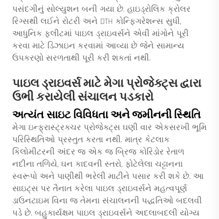
પસંદગીનું સોલ્યુશન બની ગયા છે. હાઇડ્રોલિક ક્રોલર
રિગ્સથી લઈને રોટરી અને DTH કોન્ફિગરેશન્સ સુધી,
આધુનિક ફ્લીટમાં પાઇલ ડ્રાઇવર્સને એવી માંગોને પૂરી
કરવા માટે ડિઝાઇન કરવામાં આવ્યા છે જેને સામાન્ય
ઉપકરણો સરળતાથી પૂરી કરી શકતાં નથી.
પાઇલ ડ્રાઇવર્સ માટે મેગા પ્રોજેક્ટ્સ દ્વારા
ઉભી કરાયેલી સંચાલન પડકારો
અત્યંત સાઇટ વિવિધતા અને જમીનની સ્થિતિ
મેગા ઇન્ફ્રાસ્ટ્રક્ચર પ્રોજેક્ટ્સ ઘણી વાર એકસરખી ભૂમિ
પરિસ્થિતિઓ પ્રસ્તુત કરતા નથી. માત્ર કેટલાક
કિલોમીટરની અંદર જ એક જ બ્રિજ કોરિડોર રેતાળ
નદીના તળિયે, ઘન કાદવની સ્તરો, ફોટેલેલા ચટ્ટાનના
સ્વરૂપો અને પાણીથી ભરેલી માટીને પસાર કરી શકે છે. આ
સાઇટ્સ પર તૈનાત કરેલા પાઇલ ડ્રાઇવર્સને મહત્વપૂર્ણ
ડાઉનટાઇમ વિના જ તેમના સંચાલનની પદ્ધતિઓ બદલવી
પડે છે. બહુકાર્યક્ષમ પાઇલ ડ્રાઇવર્સને અદલાબદલી યોગ્ય