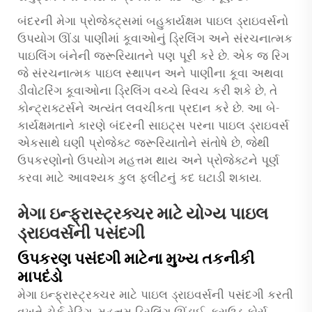
બંદરની મેગા પ્રોજેક્ટ્સમાં બહુકાર્યક્ષમ પાઇલ ડ્રાઇવર્સનો
ઉપયોગ ઊંડા પાણીમાં કૂવાઓનું ડ્રિલિંગ અને સંરચનાત્મક
પાઇલિંગ બંનેની જરૂરિયાતને પણ પૂરી કરે છે. એક જ રિગ
જે સંરચનાત્મક પાઇલ સ્થાપન અને પાણીના કૂવા અથવા
ડીવોટરિંગ કૂવાઓના ડ્રિલિંગ વચ્ચે સ્વિચ કરી શકે છે, તે
કોન્ટ્રાક્ટર્સને અત્યંત લવચીકતા પ્રદાન કરે છે. આ બે-
કાર્યક્ષમતાને કારણે બંદરની સાઇટ્સ પરના પાઇલ ડ્રાઇવર્સ
એકસાથે ઘણી પ્રોજેક્ટ જરૂરિયાતોને સંતોષે છે, જેથી
ઉપકરણોનો ઉપયોગ મહત્તમ થાય અને પ્રોજેક્ટને પૂર્ણ
કરવા માટે આવશ્યક કુલ ફ્લીટનું કદ ઘટાડી શકાય.
મેગા ઇન્ફ્રાસ્ટ્રક્ચર માટે યોગ્ય પાઇલ
ડ્રાઇવર્સની પસંદગી
ઉપકરણ પસંદગી માટેના મુખ્ય તકનીકી
માપદંડો
મેગા ઇન્ફ્રાસ્ટ્રક્ચર માટે પાઇલ ડ્રાઇવર્સની પસંદગી કરતી