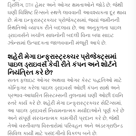
ડ્રિલિંગ, DTH હેમર અને ઓગર ક્ષમતાઓને જોડે છે, જેથી
ઘણી વિશિષ્ટ રિગ્સને સ્થળે લાવવાની આવશ્યકતા દૂર થાય
છે. મેગા ઇન્ફ્રાસ્ટ્રક્ચર પ્રોજેક્ટ્સમાં, જ્યાં જમીનની
સ્થિતિઓ વ્યાપક રીતે બદલાય છે, આ અનુકૂળતા પાઇલ
ડ્રાઇવર્સને ખર્ચાળ સાધનોની બદલી વિના બધા સાઇટ
ઝોન્સમાં ઉત્પાદકતા જાળવવાની મંજૂરી આપે છે.
શહેરી મેગા ઇન્ફ્રાસ્ટ્રક્ચર પ્રોજેક્ટ્સમાં
પાઇલ ડ્રાઇવર્સ કેવી રીતે કંપન અને શોર્ટને
નિયંત્રિત કરે છે?
સતત ફ્લાઇટ ઓગર અથવા ઓગર કેસ્ટ પદ્ધતિઓ માટે
કોન્ફિગર કરેલા પાઇલ ડ્રાઇવર્સ ઓછી કંપન સાથે અને
પ્રભાવ-આધારિત સિસ્ટમ્સની તુલનામાં ઘણી ઓછી ધ્વનિ
સ્તરે કાર્ય કરે છે. શહેરી મેગા ઇન્ફ્રાસ્ટ્રક્ચર સેટિંગ્સમાં,
આ પાઇલ ડ્રાઇવર્સ નિયમનાત્મક મર્યાદાઓને પૂર્ણ કરે છે
અને સંપૂર્ણ સંરચનાત્મક કામગીરી પ્રદાન કરે છે, જેથી
તેઓ વસ્તીવાળા વિસ્તારોમાં પરિવહન અને અંડરગ્રાઉન્ડ
સિવિલ કાર્યો માટે પસંદગીનો વિકલ્પ બને છે.