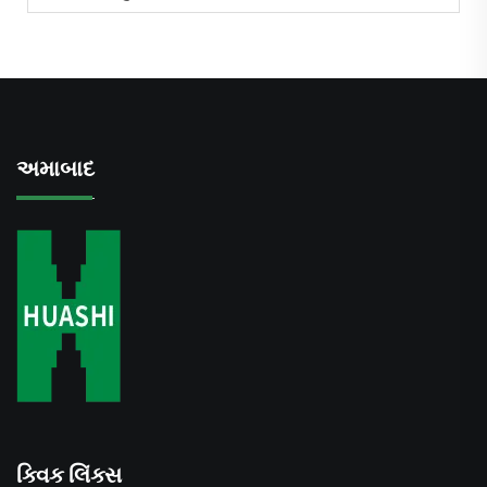
અમાબાદ
ક્વિક લિંક્સ