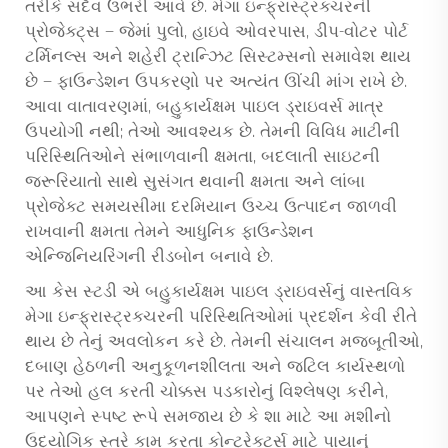
તરીકે સદૈવ ઉભરી આવે છે. મેગા ઇન્ફ્રાસ્ટ્રક્ચરની
પ્રોજેક્ટ્સ — જેમાં પુલો, હાઇવે ઓવરપાસ, ડીપ-વોટર પોર્ટ
ટર્મિનલ્સ અને શહેરી ટ્રાન્ઝિટ સિસ્ટમ્સનો સમાવેશ થાય
છે — ફાઉન્ડેશન ઉપકરણો પર અત્યંત ઊંચી માંગ રાખે છે.
આવા વાતાવરણમાં, બહુકાર્યક્ષમ પાઇલ ડ્રાઇવર્સ માત્ર
ઉપયોગી નથી; તેઓ આવશ્યક છે. તેમની વિવિધ માટીની
પરિસ્થિતિઓને સંભાળવાની ક્ષમતા, બદલાતી સાઇટની
જરૂરિયાતો સાથે સુસંગત થવાની ક્ષમતા અને લાંબા
પ્રોજેક્ટ સમયસીમા દરમિયાન ઉચ્ચ ઉત્પાદન જાળવી
રાખવાની ક્ષમતા તેમને આધુનિક ફાઉન્ડેશન
એન્જિનિયરિંગની રીડબોન બનાવે છે.
આ કેસ સ્ટડી એ બહુકાર્યક્ષમ પાઇલ ડ્રાઇવર્સનું વાસ્તવિક
મેગા ઇન્ફ્રાસ્ટ્રક્ચરની પરિસ્થિતિઓમાં પ્રદર્શન કેવી રીતે
થાય છે તેનું અવલોકન કરે છે. તેમની સંચાલન મજબૂતીઓ,
દબાણ હેઠળની અનુકૂળનશીલતા અને જટિલ કાર્યસ્થળો
પર તેઓ હલ કરતી ચોક્કસ પડકારોનું વિશ્લેષણ કરીને,
આપણને સ્પષ્ટ રૂપે સમજાય છે કે શા માટે આ મશીનો
ઉદ્યોગિક સ્તરે કામ કરતા કોન્ટ્રેક્ટર્સ માટે પાયાનું