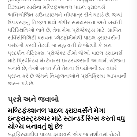
ડિઝાઇન સાથેના મલ્ટિફંક્શનલ પાઇલ ડ્રાઇવર્સ
અનિયોજિત ડાઉનટાઇમને નોંધપાત્ર રીતે ઘટાડે છે. જ્યાં
ઉપકરણનું નિષ્ફળ થવો ગંભીર સમયસરતા અને ખર્ચની
પરિસ્થિતિઓ લાવે છે, તેવા મેગા પ્રોજેક્ટ્સ માટે, સાબિત
સર્વિસેબિલિટી ધરાવતા પ્લેટફોર્મમાંથી પાઇલ ડ્રાઇવર્સની
પસંદગી કરવી તેટલી જ મહત્વની છે જેટલી કે ખરા
પ્રદર્શન મેટ્રિક્સ. પ્રોજેક્ટ ટીમો જેઓ પાઇલ ડ્રાઇવર્સ
માટે પ્રિવેન્ટિવ મેન્ટેનન્સ ઇન્ટરવલ્સની આગામી યોજના
બનાવે છે, તેઓ સતત રીતે તેમના ઉપયોગની દર વધારે
પ્રાપ્ત કરે છે જેમને નિષ્ફળતાઓને પ્રતિક્રિયા આપવાની
જરૂર પડે છે.
પ્રશ્નો અને જવાબો
મલ્ટિફંક્શનલ પાઇલ ડ્રાઇવર્સને મેગા
ઇન્ફ્રાસ્ટ્રક્ચર માટે સ્ટાન્ડર્ડ રિગ્સ કરતાં વધુ
યોગ્ય બનાવતું શું છે?
બહુક્રિયાશીલ પાઇલ ડ્રાઇવર્સ એક જ મશીનમાં રોટરી