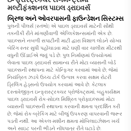
મલ્ટીફંક્શનલ પાઇલ ડ્રાઇવર્સ
બ્રિજ અને ઓવરપાસની ફાઉન્ડેશન સિસ્ટમ્સ
પુલની પીલર્સ (સ્તંભો) એ પાઇલ ડ્રાઇવર્સ માટેની સૌથી
તકનીકી રીતે માંગણીવાળી એપ્લિકેશન્સમાંની એક છે.
પાઇલ્સને નબળી સપાટીની માટી દ્વારા વિશાળ લોડને યોગ્ય
બેરિંગ સ્તર સુધી પહોંચાડવા માટે ઘણી વાર ચાલીસ મીટરથી
વધુની ઊંડાઈએ જવું પડે છે. પુલ નિર્માણમાં ઉપયોગમાં
લેવાતા પાઇલ ડ્રાઇવર્સ સામાન્ય રીતે મોટા વ્યાસની બોર્ડ
પાઇલ્સની સ્થાપના માટે કોન્ફિગર કરવામાં આવે છે, જેમાં
નિયંત્રિત ઝડપે ઉચ્ચ ટોર્ક ઉત્પન્ન કરવા સક્ષમ રોટરી
ડ્રિલિંગ હેડ્સનો ઉપયોગ કરવામાં આવે છે. કેટલાક
દસ્તાવેજીકૃત ઇન્ફ્રાસ્ટ્રક્ચર પ્રોજેક્ટ્સમાં, બહુકાર્યક્ષમ
પાઇલ ડ્રાઇવર્સે રોક-સોઇલ મિશ્રિત પ્રોફાઇલ્સમાં મોટા
વ્યાસની પાઇલ્સની સ્થાપના કરવાની ક્ષમતા પ્રદર્શિત કરી
છે, જેમાં રોક-બ્રેકિંગ માટે બીજું ઉપકરણ વાપરવાની જરૂર
પડતી નથી. આ એકલ-મશીન ક્ષમતા મોબિલાઇઝેશન ખર્ચ
અને સાઇટ પરની ભીડને નોંધપાત્ર રીતે ઘટાડે છે.