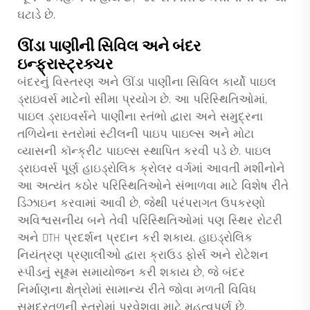
ઘટાડે છે.
ઊંડા પાણીની સિવિલ અને બંદર
ઇન્ફ્રાસ્ટ્રક્ચર
બંદરનું વિસ્તરણ અને ઊંડા પાણીના સિવિલ કાર્યો પાઇલ
ડ્રાઇવર્સ માટેનો સીમા પ્રયોગ છે. આ પરિસ્થિતિઓમાં,
પાઇલ ડ્રાઇવર્સને પાણીના સ્તંભો દ્વારા અને સમુદ્રના
તળિયેના સ્તરોમાં સ્ટીલની પાઇપ પાઇલ્સ અને મોટા
વ્યાસની કૉન્ક્રીટ પાઇલ્સ સ્થાપિત કરવી પડે છે.
પાઇલ
ડ્રાઇવર્સ
પૂર્ણ હાઇડ્રોલિક ક્રોલર વર્ગમાં આવતી મશીનોને
આ અત્યંત કઠોર પરિસ્થિતિઓને સંભાળવા માટે વિશેષ રીતે
ડિઝાઇન કરવામાં આવી છે, જેથી પરંપરાગત ઉપકરણો
અવિશ્વસનીય બને તેવી પરિસ્થિતિઓમાં પણ સ્થિર રોટરી
અને DTH પ્રદર્શન પ્રદાન કરી શકાય. હાઇડ્રોલિક
નિયંત્રણ પ્રણાલીઓ દ્વારા ક્રાઉડ ફોર્સ અને રોટેશન
સ્પીડનું સૂક્ષ્મ સમાયોજન કરી શકાય છે, જે બંદર
નિર્માણના ક્ષેત્રોમાં સામાન્ય રીતે જોવા મળતી વિવિધ
સમુદ્રતળની સ્તરોમાં પ્રવેશવા માટે મહત્વપૂર્ણ છે.