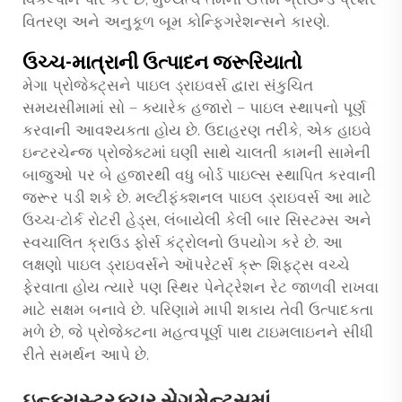
વિતરણ અને અનુકૂળ બૂમ કોન્ફિગરેશન્સને કારણે.
ઉચ્ચ-માત્રાની ઉત્પાદન જરૂરિયાતો
મેગા પ્રોજેક્ટ્સને પાઇલ ડ્રાઇવર્સ દ્વારા સંકુચિત
સમયસીમામાં સો — ક્યારેક હજારો — પાઇલ સ્થાપનો પૂર્ણ
કરવાની આવશ્યકતા હોય છે. ઉદાહરણ તરીકે, એક હાઇવે
ઇન્ટરચેન્જ પ્રોજેક્ટમાં ઘણી સાથે ચાલતી કામની સામેની
બાજુઓ પર બે હજારથી વધુ બોર્ડ પાઇલ્સ સ્થાપિત કરવાની
જરૂર પડી શકે છે. મલ્ટીફંક્શનલ પાઇલ ડ્રાઇવર્સ આ માટે
ઉચ્ચ-ટોર્ક રોટરી હેડ્સ, લંબાયેલી કેલી બાર સિસ્ટમ્સ અને
સ્વચાલિત ક્રાઉડ ફોર્સ કંટ્રોલનો ઉપયોગ કરે છે. આ
લક્ષણો પાઇલ ડ્રાઇવર્સને ઑપરેટર્સ ક્રૂ શિફ્ટ્સ વચ્ચે
ફેરવાતા હોય ત્યારે પણ સ્થિર પેનેટ્રેશન રેટ જાળવી રાખવા
માટે સક્ષમ બનાવે છે. પરિણામે માપી શકાય તેવી ઉત્પાદકતા
મળે છે, જે પ્રોજેક્ટના મહત્વપૂર્ણ પાથ ટાઇમલાઇનને સીધી
રીતે સમર્થન આપે છે.
ઇન્ફ્રાસ્ટ્રક્ચર સેગમેન્ટ્સમાં