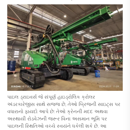
પાઇલ ડ્રાઇવર્સ જે સંપૂર્ણ હાઇડ્રોલિક ક્રોલર
અંડરકારેજીસ સાથે સજ્જ છે, તેઓ બ્રિજની સાઇટ્સ પર
વધારાનો ફાયદો આપે છે: તેઓ ક્રેનની મદદ અથવા
અસ્થાયી રોડવેઝની જરૂર વિના અસમાન ભૂમિ પર
પાઇલની સ્થિતિઓ વચ્ચે સ્વયંને ધકેલી શકે છે. આ