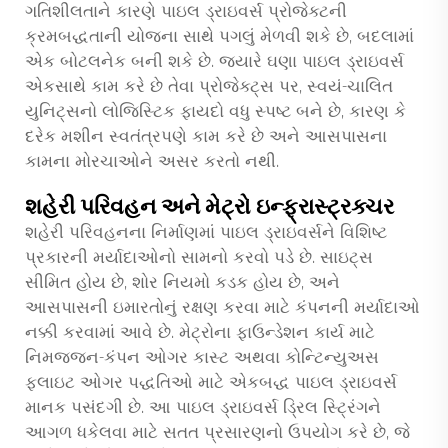
ગતિશીલતાને કારણે પાઇલ ડ્રાઇવર્સ પ્રોજેક્ટની
ક્રમબદ્ધતાની યોજના સાથે પગલું મેળવી શકે છે, બદલામાં
એક બોટલનેક બની શકે છે. જ્યારે ઘણા પાઇલ ડ્રાઇવર્સ
એકસાથે કામ કરે છે તેવા પ્રોજેક્ટ્સ પર, સ્વયં-ચાલિત
યુનિટ્સનો લોજિસ્ટિક ફાયદો વધુ સ્પષ્ટ બને છે, કારણ કે
દરેક મશીન સ્વતંત્રપણે કામ કરે છે અને આસપાસના
કામના મોરચાઓને અસર કરતો નથી.
શહેરી પરિવહન અને મેટ્રો ઇન્ફ્રાસ્ટ્રક્ચર
શહેરી પરિવહનના નિર્માણમાં પાઇલ ડ્રાઇવર્સને વિશિષ્ટ
પ્રકારની મર્યાદાઓનો સામનો કરવો પડે છે. સાઇટ્સ
સીમિત હોય છે, શોર નિયમો કડક હોય છે, અને
આસપાસની ઇમારતોનું રક્ષણ કરવા માટે કંપનની મર્યાદાઓ
નક્કી કરવામાં આવે છે. મેટ્રોના ફાઉન્ડેશન કાર્ય માટે
નિમજ્જન-કંપન ઓગર કાસ્ટ અથવા કોન્ટિન્યુઅસ
ફ્લાઇટ ઓગર પદ્ધતિઓ માટે એકબદ્ધ પાઇલ ડ્રાઇવર્સ
માનક પસંદગી છે. આ પાઇલ ડ્રાઇવર્સ ડ્રિલ સ્ટ્રિંગને
આગળ ધકેલવા માટે સતત પ્રસારણનો ઉપયોગ કરે છે, જે