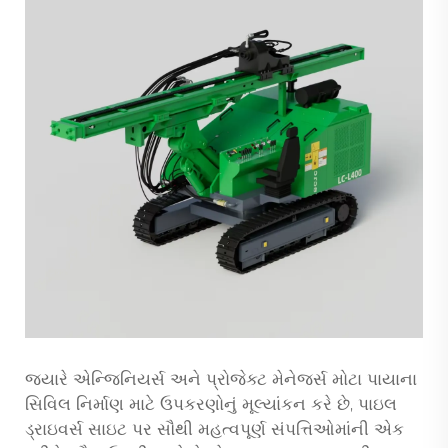
જ્યારે એન્જિનિયર્સ અને પ્રોજેક્ટ મેનેજર્સ મોટા પાયાના
સિવિલ નિર્માણ માટે ઉપકરણોનું મૂલ્યાંકન કરે છે,
પાઇલ
ડ્રાઇવર્સ
સાઇટ પર સૌથી મહત્વપૂર્ણ સંપત્તિઓમાંની એક