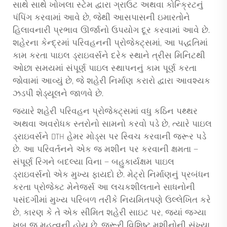
સાથે સાથે ખોખલા સ્ટેમ દ્વારા ગ્રાઉટ અથવા કોન્ક્રિટનું
પંપિંગ કરવામાં આવે છે, જેથી આસપાસની ઇમારતોને
હિલાવનારી પ્રભાવ ઊર્જાનો ઉપયોગ દૂર કરવામાં આવે છે.
શહેરના કેન્દ્રમાં પરિવહનની પ્રોજેક્ટ્સમાં, આ પદ્ધતિમાં
કામ કરતા પાઇલ ડ્રાઇવર્સને દરેક સ્થાને ત્રીસ મિનિટથી
ઓછા સમયમાં સંપૂર્ણ પાઇલ સ્થાપનનું કામ પૂર્ણ કરતા
જોવામાં આવ્યું છે, જે શહેરી નિર્માણ કરારો દ્વારા આવશ્યક
ઝડપી શેડ્યૂલને જાળવે છે.
જ્યારે શહેરી પરિવહન પ્રોજેક્ટ્સમાં વધુ કઠિન પથ્થર
અથવા અવરોધક સ્તરોનો સામનો કરવો પડે છે, ત્યારે પાઇલ
ડ્રાઇવર્સને DTH હેમર મોડ્સ પર સ્વિચ કરવાની જરૂર પડે
છે. આ પરિવર્તનને એક જ મશીન પર કરવાની ક્ષમતા —
સંપૂર્ણ રિગને બદલ્યા વિના — બહુકાર્યક્ષમ પાઇલ
ડ્રાઇવર્સનો એક મુખ્ય ફાયદો છે. મેટ્રો નિર્માણનું પ્રબંધન
કરતા પ્રોજેક્ટ મેનેજર્સ આ લચકશીલતાને સાધનોની
પસંદગીમાં મુખ્ય પરિબળ તરીકે નિયમિતપણે ઉલ્લેખિત કરે
છે, કારણ કે તે એક સીમિત શહેરી સાઇટ પર, જ્યાં જગ્યા
ખૂબ જ મહત્વની હોય છે, જરૂરી વિશિષ્ટ મશીનોની સંખ્યા