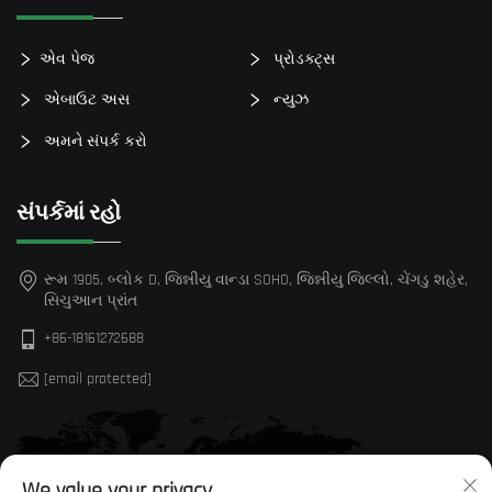
એવ પેજ
પ્રોડક્ટ્સ
એબાઉટ અસ
ન્યુઝ
અમને સંપર્ક કરો
સંપર્કમાં રહો
રૂમ 1905, બ્લોક D, જિન્નીયુ વાન્ડા SOHO, જિન્નીયુ જિલ્લો, ચેંગડુ શહેર,
સિચુઆન પ્રાંત
+86-18161272688
[email protected]
We value your privacy