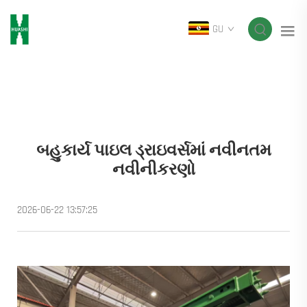
GU
બહુકાર્ય પાઇલ ડ્રાઇવર્સમાં નવીનતમ
નવીનીકરણો
2026-06-22 13:57:25