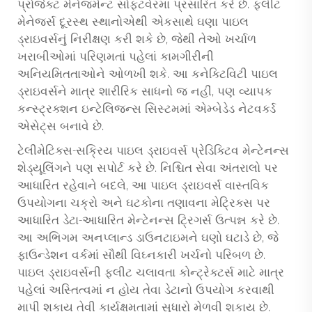
પ્રોજેક્ટ મેનેજમેન્ટ સોફ્ટવેરમાં પ્રસારિત કરે છે. ફ્લીટ
મેનેજર્સ દૂરસ્થ સ્થાનોએથી એકસાથે ઘણા પાઇલ
ડ્રાઇવર્સનું નિરીક્ષણ કરી શકે છે, જેથી તેઓ ખર્ચાળ
ખરાબીઓમાં પરિણમતાં પહેલાં કામગીરીની
અનિયમિતતાઓને ઓળખી શકે. આ કનેક્ટિવિટી પાઇલ
ડ્રાઇવર્સને માત્ર શારીરિક સાધનો જ નહીં, પણ વ્યાપક
કન્સ્ટ્રક્શન ઇન્ટેલિજન્સ સિસ્ટમમાં એમ્બેડેડ નેટવર્ક્ડ
એસેટ્સ બનાવે છે.
ટેલીમેટિક્સ-સક્રિય પાઇલ ડ્રાઇવર્સ પ્રેડિક્ટિવ મેન્ટેનન્સ
શેડ્યૂલિંગને પણ સપોર્ટ કરે છે. નિશ્ચિત સેવા અંતરાલો પર
આધારિત રહેવાને બદલે, આ પાઇલ ડ્રાઇવર્સ વાસ્તવિક
ઉપયોગના ચક્રો અને ઘટકોના તણાવના મેટ્રિક્સ પર
આધારિત ડેટા-આધારિત મેન્ટેનન્સ ટ્રિગર્સ ઉત્પન્ન કરે છે.
આ અભિગમ અનપ્લાન્ડ ડાઉનટાઇમને ઘણો ઘટાડે છે, જે
ફાઉન્ડેશન વર્કમાં સૌથી વિઘ્નકારી ખર્ચનો પરિબળ છે.
પાઇલ ડ્રાઇવર્સની ફ્લીટ ચલાવતા કોન્ટ્રેક્ટર્સ માટે માત્ર
પહેલાં અસ્તિત્વમાં ન હોય તેવા ડેટાનો ઉપયોગ કરવાથી
માપી શકાય તેવી કાર્યક્ષમતામાં સુધારો મેળવી શકાય છે.