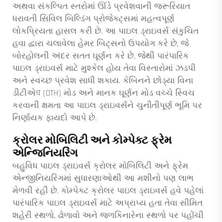
અથવા સંકલ્પિત સ્તરોમાં ઊંડે પ્રવેશવાની જરૂરિયાત
ધરાવતી સિવિલ બિલ્ડિંગ પ્રોજેક્ટ્સમાં મહત્વપૂર્ણ
લોકપ્રિયતા હાસલ કરી છે. આ પાઇલ ડ્રાઇવર્સ સંકુચિત
હવા દ્વારા ચલાવેલા હેમર બિટ્સનો ઉપયોગ કરે છે, જે
બોરહોલની અંદર સતત ઘૂર્ણન કરે છે, જેથી પારંપારિક
પાઇલ ડ્રાઇવર્સ માટે મુશ્કેલ હોય તેવા વિસ્તારોમાં ઝડપી
અને સ્વચ્છ પ્રવેશ સાધી શકાય. કેબિનને છોડ્યા વિના
ડીટીએच (DTH) મોડ અને માનક ઘૂર્ણન મોડ વચ્ચે સ્વિચ
કરવાની ક્ષમતા આ પાઇલ ડ્રાઇવર્સને ચુનૌતીપૂર્ણ ભૂમિ પર
નિર્ણાયક ફાયદો આપે છે.
ક્રોલર મોબિલિટી અને કોમ્પેક્ટ ફ્રેમ
એન્જિનિયરિંગ
બહુવિધ
પાઇલ ડ્રાઇવર્સ
ક્રોલર મોબિલિટી અને ફ્રેમ
એન્જીનિયરિંગમાં સુધારણાઓથી આ મશીનો પણ લાભ
મેળવી રહી છે. કોમ્પેક્ટ ક્રોલર પાઇલ ડ્રાઇવર્સ હવે પહેલાં
પારંપારિક પાઇલ ડ્રાઇવર્સ માટે અપ્રાપ્ય હતા તેવા સીમિત
શહેરી સ્થળો, ઢોળાવો અને જળકિનારેના સ્થળો પર પહોંચી