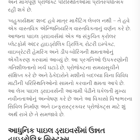
અને માંગપૂર્ણ પ્રોજેક્ટ પરિસ્થિતિઓમાં પ્રતિસ્પર્ધાત્મક
રહી શકે છે.
'બહુકાર્યક્ષમ' શબ્દ હવે માત્ર માર્કેટિંગ લેબલ નથી — તે હવે
એક વાસ્તવિક એન્જિનિયરિંગ વાસ્તવિકતાનું વર્ણન કરે છે.
આજના પાઇલ ડ્રાઇવર્સમાં એક જ સંકુચિત ક્રોલર
પ્લેટફોર્મ અંદર હાઇડ્રોલિક ડ્રિલિંગ, રોટરી ઇમ્પેક્ટ,
વાઇબ્રેટરી હેમરિંગ અને ડીપ-બોરિંગની ક્ષમતાઓનું
એકીકરણ કરવામાં આવ્યું છે. આ પ્રગતિઓ ઉપકરણોની
ગતિશીલતાનો ખર્ચ ઘટાડે છે, પ્રોજેક્ટના સમયસૂચીને
સંક્ષિપ્ત કરે છે અને ઠેકેદારોને મશીનો બદલ્યા વિના વિવિધ
માટીની પરિસ્થિતિઓનો સામનો કરવાની ક્ષમતા આપે છે.
આ લેખ પાઇલ ડ્રાઇવર્સની આગામી પેઢીને ધકેલતી મુખ્ય
નવીનતાઓનું અન્વેષણ કરે છે અને આ વિકાસો વિશ્વભરના
સિવિલ નિર્માણ અને ઇન્ફ્રાસ્ટ્રક્ચર પ્રોજેક્ટ્સ માટે શું
અર્થ રાખે છે તે સમજાવે છે.
આધુનિક પાઇલ ડ્રાઇવર્સમાં ઉન્નત
હાઇડ્રોલિક સિસ્ટમ્સ