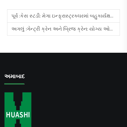
પૂર્વ :
કેસ સ્ટડી: મેગા ઇન્ફ્રાસ્ટ્રક્ચરમાં બહુકાર્યક્ષમ પાઇલ ડ્રાઇવર્સ
અગલું :
ગેન્ટ્રી ક્રેન અને બ્રિજ ક્રેન: યોગ્ય ઓવરહેડ લિફ્ટિંગ સોલ્યુશન પસંદ કરવા માટેનો સ્પષ્ટ માર્ગદર્શિકા
અમાબાદ