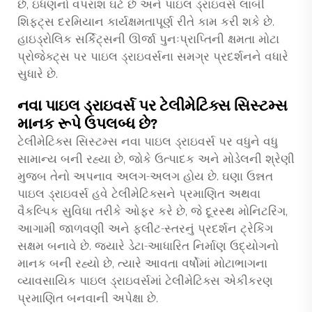
છે, ઇંધણનો વપરાશ ઘટે છે અને પાઇલ ડ્રાઇવર્સ લાંબી
શિફ્ટ્સ દરમિયાન કાર્યક્ષમતાપૂર્ણ રીતે કામ કરી શકે છે.
હાઇડ્રોલિક સર્કિટ્સની ઊર્જા પુનઃપ્રાપ્તિની ક્ષમતા મોટા
પ્રોજેક્ટ્સ પર પાઇલ ડ્રાઇવર્સના સમગ્ર પ્રદર્શનને વધારે
સુધારે છે.
નવા પાઇલ ડ્રાઇવર્સ પર ટેલીમેટિક્સ સિસ્ટમ્સ
માનક રૂપે ઉપલબ્ધ છે?
ટેલીમેટિક્સ સિસ્ટમ્સ નવા પાઇલ ડ્રાઇવર્સ પર વધુને વધુ
સામાન્ય બની રહ્યા છે, જોકે ઉત્પાદક અને મોડેલની શ્રેણી
મુજબ તેનો અપનાવ અલગ-અલગ હોય છે. ઘણા ઉન્નત
પાઇલ ડ્રાઇવર્સ હવે ટેલીમેટિક્સને પ્રમાણિત અથવા
વૈકલ્પિક સુવિધા તરીકે ઓફર કરે છે, જે દૂરસ્થ મોનિટરિંગ,
આગામી જાળવણી અને ફ્લીટ-સ્તરનું પ્રદર્શન ટ્રેકિંગ
સક્ષમ બનાવે છે. જ્યારે ડેટા-આધારિત નિર્માણ ઉદ્યોગનો
માનક બની રહ્યો છે, ત્યારે આવતા વર્ષોમાં મોટાભાગના
વ્યાવસાયિક પાઇલ ડ્રાઇવર્સમાં ટેલીમેટિક્સ એકીકરણ
પ્રમાણિત બનવાની અપેક્ષા છે.