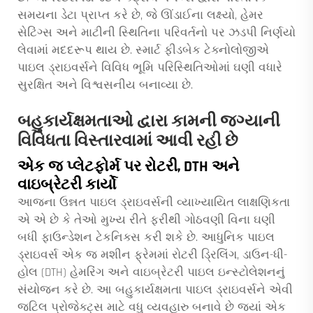
સમયના ડેટા પ્રાપ્ત કરે છે, જે ઊંડાઈના લક્ષ્યો, હેમર
સેટિંગ્સ અને માટીની સ્થિતિના પરિવર્તનો પર ઝડપી નિર્ણયો
લેવામાં મદદરૂપ થાય છે. સ્માર્ટ ફીડબેક ટેક્નોલોજીએ
પાઇલ ડ્રાઇવર્સને વિવિધ ભૂમિ પરિસ્થિતિઓમાં ઘણી વધારે
સુરક્ષિત અને વિશ્વસનીય બનાવ્યા છે.
બહુકાર્યક્ષમતાઓ દ્વારા કામની જગ્યાની
વિવિધતા વિસ્તારવામાં આવી રહી છે
એક જ પ્લેટફોર્મ પર રોટરી, DTH અને
વાઇબ્રેટરી કાર્યો
આજના ઉન્નત પાઇલ ડ્રાઇવર્સની વ્યાખ્યાયિત લાક્ષણિકતા
એ એ છે કે તેઓ મુખ્ય રીતે ફરીથી ગોઠવણી વિના ઘણી
બધી ફાઉન્ડેશન ટેકનિક્સ કરી શકે છે. આધુનિક પાઇલ
ડ્રાઇવર્સ એક જ મશીન ફ્રેમમાં રોટરી ડ્રિલિંગ, ડાઉન-ધી-
હોલ (DTH) હેમરિંગ અને વાઇબ્રેટરી પાઇલ ઇન્સ્ટોલેશનનું
સંયોજન કરે છે. આ બહુકાર્યક્ષમતા પાઇલ ડ્રાઇવર્સને એવી
જટિલ પ્રોજેક્ટ્સ માટે વધુ વ્યવહારુ બનાવે છે જ્યાં એક