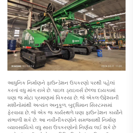
આધુનિક નિર્માણને ફાઉન્ડેશન ઉપકરણો પરથી પહેલાં
કરતાં વધુ માંગ રાખે છે.
પાઇલ ડ્રાઇવર્સ
છેલ્લા દાયકામાં
ઘણા જ મોટા પ્રમાણમાં વિકસ્યા છે, જે એકલ-ઉદ્દેશ્યની
મશીનોમાંથી અત્યંત અનુકૂળ, બુદ્ધિમાન સિસ્ટમ્સમાં
ફેરવાયા છે, જે એક જ કાર્યસ્થળે ઘણા ફાઉન્ડેશન કાર્યોને
સંભાળી શકે છે. આ નવીનીકરણોને સમજવાથી નિર્માણ
વ્યાવસાયિકો વધુ સારા ઉપકરણોનો નિર્ણય લઈ શકે છે