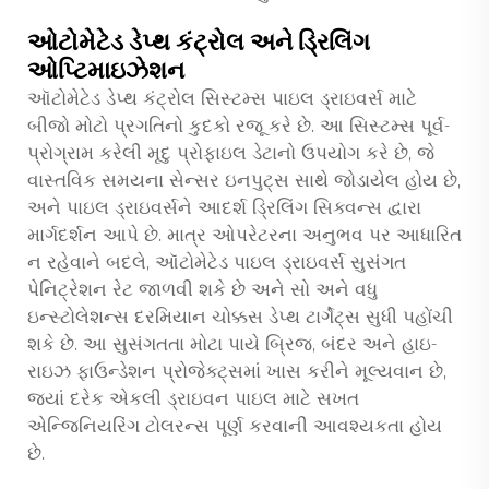
ઓટોમેટેડ ડેપ્થ કંટ્રોલ અને ડ્રિલિંગ
ઓપ્ટિમાઇઝેશન
ઑટોમેટેડ ડેપ્થ કંટ્રોલ સિસ્ટમ્સ પાઇલ ડ્રાઇવર્સ માટે
બીજો મોટો પ્રગતિનો કુદકો રજૂ કરે છે. આ સિસ્ટમ્સ પૂર્વ-
પ્રોગ્રામ કરેલી મૃદુ પ્રોફાઇલ ડેટાનો ઉપયોગ કરે છે, જે
વાસ્તવિક સમયના સેન્સર ઇનપુટ્સ સાથે જોડાયેલ હોય છે,
અને પાઇલ ડ્રાઇવર્સને આદર્શ ડ્રિલિંગ સિક્વન્સ દ્વારા
માર્ગદર્શન આપે છે. માત્ર ઓપરેટરના અનુભવ પર આધારિત
ન રહેવાને બદલે, ઑટોમેટેડ પાઇલ ડ્રાઇવર્સ સુસંગત
પેનિટ્રેશન રેટ જાળવી શકે છે અને સો અને વધુ
ઇન્સ્ટોલેશન્સ દરમિયાન ચોક્કસ ડેપ્થ ટાર્ગેટ્સ સુધી પહોંચી
શકે છે. આ સુસંગતતા મોટા પાયે બ્રિજ, બંદર અને હાઇ-
રાઇઝ ફાઉન્ડેશન પ્રોજેક્ટ્સમાં ખાસ કરીને મૂલ્યવાન છે,
જ્યાં દરેક એકલી ડ્રાઇવન પાઇલ માટે સખત
એન્જિનિયરિંગ ટોલરન્સ પૂર્ણ કરવાની આવશ્યકતા હોય
છે.