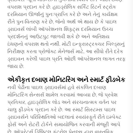
વપરાશ પ્રદાન કરે છે. હાઇડ્રોલિક સર્કિટ રિટર્ન સ્ટ્રોક
દરમિયાન ઊર્જાનું પુનઃપ્રાપ્તિ કરે છે અને તેનું કાર્યક્ષમ
રીતે પુનઃવિતરણ કરે છે, જેનો અર્થ એ થાય છે કે પાઇલ
ડ્રાઇવર્સ લાંબી ઑપરેશનલ શિફ્ટ્સ દરમિયાન ઉચ્ચ
પ્રદર્શનનું આઉટપુટ જાળવી શકે છે અને અતિશય
ઇંધણનો વપરાશ થતો નથી. મોટી ઇન્ફ્રાસ્ટ્રક્ચર બિલ્ડ્સનું
નિરીક્ષણ કરતા પ્રોજેક્ટ મેનેજર્સ માટે, આ સીધો રીતે દરેક
ડ્રાઇવન કરેલી પાઇલ પ્રતિ ઓછી ઑપરેશનલ લાગત તરફ
જાય છે.
એકીકૃત દબાણ મોનિટરિંગ અને સ્માર્ટ ફીડબેક
નવી પેઢીના પાઇલ ડ્રાઇવર્સમાં હવે સંકલિત દબાણ
મોનિટરિંગ સેન્સર્સ શામેલ કરવામાં આવ્યા છે, જે પ્રવેશ
પ્રતિકાર, હાઇડ્રોલિક લોડ અને સંરચનાત્મક વર્તન પર
ચાલુ ફીડબેક પ્રદાન કરે છે. આ સ્માર્ટ સિસ્ટમ્સ પાઇલ
ડ્રાઇવર્સને પરિસ્થિતિઓ બદલાતાં સ્વયંસ્ફૂર્ત રીતે ઇમ્પેક્ટ
ફોર્સ અને રોટરી ટોર્કને સમાયોજિત કરવાની મંજૂરી આપે
છે. ઑપરેટર્સ ડિજિટલ કંટ્રોલ પેનલ્સ દ્વારા વાસ્તવિક