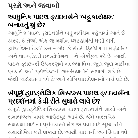
પ્રશ્નો અને જવાબો
આધુનિક પાઇલ ડ્રાઇવર્સને 'બહુકાર્યક્ષમ'
બનાવતું શું છે?
આધુનિક પાઇલ ડ્રાઇવર્સને બહુકાર્યક્ષમ કહેવામાં આવે છે,
કારણ કે તેઓ એક જ મશીન પ્લેટફોર્મમાં ઘણી બધી
ફાઉન્ડેશન ટેકનિક્સ — જેમ કે રોટરી ડ્રિલિંગ, DTH હેમરિંગ
અને વાઇબ્રેટરી ઇન્સ્ટોલેશન — ને એકીકૃત કરે છે. આથી
પાઇલ ડ્રાઇવર્સ ઉપકરણને બદલ્યા વિના જુદા જુદા માટીના
પ્રકારો અને પ્રોજેક્ટની જરૂરિયાતોને સંભાળી શકે છે,
જેથી કાર્યક્ષમતા વધે છે અને મોબિલાઇઝેશનનો ખર્ચ ઘટે છે.
સંપૂર્ણ હાઇડ્રોલિક સિસ્ટમ્સ પાઇલ ડ્રાઇવર્સના
પ્રદર્શનમાં કેવી રીતે સુધારો લાવે છે?
સંપૂર્ણ હાઇડ્રોલિક સિસ્ટમ્સ પાઇલ ડ્રાઇવર્સને સાચો અને
સમાયોજ્ય પાવર આઉટપુટ આપે છે, જેને વાસ્તવિક
સમયમાં માટીના પ્રતિકારને મેળ આપવા માટે સૂક્ષ્મ રીતે
સમાયોજિત કરી શકાય છે. આથી પાઇલની અખંડિતતા વધે