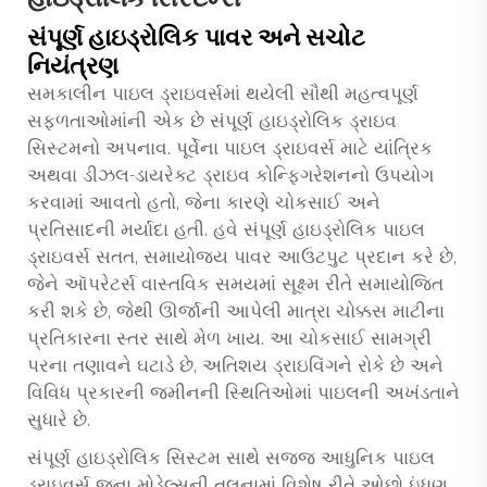
સંપૂર્ણ હાઇડ્રોલિક પાવર અને સચોટ
નિયંત્રણ
સમકાલીન પાઇલ ડ્રાઇવર્સમાં થયેલી સૌથી મહત્વપૂર્ણ
સફળતાઓમાંની એક છે સંપૂર્ણ હાઇડ્રોલિક ડ્રાઇવ
સિસ્ટમનો અપનાવ. પૂર્વેના પાઇલ ડ્રાઇવર્સ માટે યાંત્રિક
અથવા ડીઝલ-ડાયરેક્ટ ડ્રાઇવ કોન્ફિગરેશનનો ઉપયોગ
કરવામાં આવતો હતો, જેના કારણે ચોકસાઈ અને
પ્રતિસાદની મર્યાદા હતી. હવે સંપૂર્ણ હાઇડ્રોલિક પાઇલ
ડ્રાઇવર્સ સતત, સમાયોજ્ય પાવર આઉટપુટ પ્રદાન કરે છે,
જેને ઑપરેટર્સ વાસ્તવિક સમયમાં સૂક્ષ્મ રીતે સમાયોજિત
કરી શકે છે, જેથી ઊર્જાની આપેલી માત્રા ચોક્કસ માટીના
પ્રતિકારના સ્તર સાથે મેળ ખાય. આ ચોકસાઈ સામગ્રી
પરના તણાવને ઘટાડે છે, અતિશય ડ્રાઇવિંગને રોકે છે અને
વિવિધ પ્રકારની જમીનની સ્થિતિઓમાં પાઇલની અખંડતાને
સુધારે છે.
સંપૂર્ણ હાઇડ્રોલિક સિસ્ટમ સાથે સજ્જ આધુનિક પાઇલ
ડ્રાઇવર્સ જૂના મોડેલ્સની તુલનામાં વિશેષ રીતે ઓછો ઇંધણ