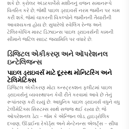
શકે છે. ક્રોલર અંડરકાર્બેસે મશીનનું વજન સમાનરૂપે
વિતરિત કરે છે, જેથી પાઇલ ડ્રાઇવર્સ નરમ જમીન પર કામ
કરી શકે, જેમાં ચાકરની વિકલ્પોને જમીનની તૈયારીની
આવશ્યકતા હોય છે. સુધારેલો સ્વેલિંગ રેન્જ અને
ટેલિસ્કોપિંગ માસ્ટ ડિઝાઇન્સ પાઇલ ડ્રાઇવર્સની કામની
સીમાને જટિલ સાઇટ જ્યામિતિ પર વધારે છે.
ડિજિટલ એકીકરણ અને ઑપરેશનલ
ઇન્ટેલિજન્સ
પાઇલ ડ્રાઇવર્સ માટે દૂરસ્થ મોનિટરિંગ અને
ટેલિમેટિક્સ
ડિજિટલ એકીકરણ મોટા કન્સ્ટ્રક્શન ફ્લીટમાં પાઇલ
ડ્રાઇવર્સનું વ્યવસ્થાપન કેવી રીતે કરવામાં આવે છે તેનું
રૂપાંતરણ કરી રહ્યું છે. આધુનિક પાઇલ ડ્રાઇવર્સ વધુને વધુ
ટેલીમેટિક્સ સિસ્ટમ્સ સાથે સજ્જ થઈ રહ્યા છે, જે
ઓપરેશનલ ડેટા — જેમ કે એન્જિન લોડ, હાઇડ્રોલિક
દબાણ, ઊંડાઈના રેકૉર્ડ્સ અને મેન્ટેનન્સ એલર્ટ્સ — સીધા