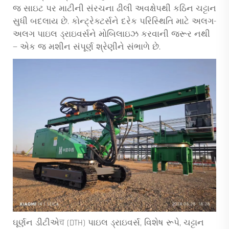
જ સાઇટ પર માટીની સંરચના ઢીલી અવક્ષેપથી કઠિન ચટ્ટાન
સુધી બદલાય છે. કોન્ટ્રેક્ટર્સને દરેક પરિસ્થિતિ માટે અલગ-
અલગ પાઇલ ડ્રાઇવર્સને મોબિલાઇઝ કરવાની જરૂર નથી
— એક જ મશીન સંપૂર્ણ શ્રેણીને સંભાળે છે.
ઘૂર્ણન ડીટીએच (DTH) પાઇલ ડ્રાઇવર્સ, વિશેષ રૂપે, ચટ્ટાન