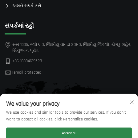
અમને સંપર્ક કરો
સંપર્કમાં રહો
રૂમ 1905, બ્લોક D, જિન્નીયુ વાન્ડા SOHO, જિન્નીયુ જિલ્લો, ચેંગડુ શહેર,
સિચુઆન પ્રાંત
+86-18884139528
[email protected]
We value your privacy
We use cookies and similar tools to provide our services. If you don't
want to accept all cookies, click Personalize cookies.
Accept all