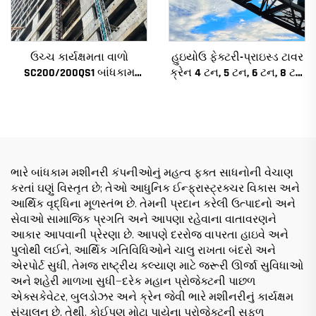
ઉચ્ચ કાર્યક્ષમતા વાળો
હુઇયોઉ ફેક્ટરી-પ્રાઇસ્ડ ટાવર
SC200/200QS1 બાંધકામ
ક્રેન 4 ટન, 5 ટન, 6 ટન, 8 ટન
હોઇસ્ટ બાંધકામના ફેસેડ અને
મોડેલ્સ નિર્માણ સાઇટ્સ માટે
લિફ્ટ શાફ્ટ બાંધકામ માટે
વેચાણ માટે નીચી કિંમત પર
ભારે બાંધકામ મશીનરી કંપનીઓનું મહત્વ ફક્ત સાધનોની વેચાણ
કરતાં ઘણું વિસ્તૃત છે; તેઓ આધુનિક ઈન્ફ્રાસ્ટ્રક્ચર વિકાસ અને
આર્થિક વૃદ્ધિના મૂળસ્તંભ છે. તેમની પ્રદાન કરેલી ઉત્પાદનો અને
સેવાઓ સામાજિક પ્રગતિ અને આપણા રહેવાના વાતાવરણને
આકાર આપવાની પ્રેરણા છે. આપણે દરરોજ વાપરતા હાઇવે અને
પુલોથી લઈને, આર્થિક ગતિવિધિઓને ચાલુ રાખતા બંદરો અને
એરપોર્ટ સુધી, તેમજ રાષ્ટ્રીય કલ્યાણ માટે જરૂરી ઊર્જા સુવિધાઓ
અને શહેરી માળખા સુધી—દરેક મહાન પ્રોજેક્ટની પાછળ
એક્સકેવેટર, બુલડોઝર અને ક્રેન જેવી ભારે મશીનરીનું કાર્યક્ષમ
સંચાલન છે. તેથી, કોઈપણ મોટા પાયેના પ્રોજેક્ટની સફળ