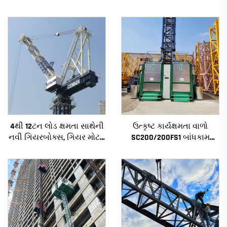
4થી 12ટન લોડ ક્ષમતા સાથેની
ઉત્કૃષ્ટ કાર્યક્ષમતા વાળો
નવી ગિયરબોક્સ, ગિયર મોટર,
SC200/200FS1 બાંધકામ
બેરિંગ કોર સાથેની નિર્માણ
હોઇસ્ટ બાંધકામના ફેસેડ અને
ટાવર ક્રેન
લિફ્ટ શાફ્ટ માટે આલ્જેરિયા
માટે