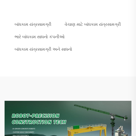
બાંધકામ યંત્રસામગ્રી
વેચાણ માટે બાંધકામ યંત્રસામગ્રી
ભારે બાંધકામ સાધનો કંપનીઓ
બાંધકામ યંત્રસામગ્રી અને સાધનો