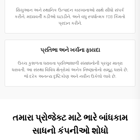
સિચુઆન અને સ્થાનિક ઉત્પાદન કારખાનાઓ સાથે સીધો સંપર્ક
કરીને, મધ્યવર્તી કડીઓ ઘટાડીને, અને વધુ સ્પર્ધાત્મક FOB કિંમતો
પ્રદાન કરીને.
પ્રતિભા અને ખર્ચના ફાયદા
ઉચ્ચ કુશળતા ધરાવતા પ્રતિભાશાળી સંસાધનોની પ્રચુર માત્રા
ધરાવતી, આ સંસ્થા વિવિધ ક્ષેત્રોમાં અનેક નિષ્ણાતોનો સમૂહ ધરાવે છે,
જે દરેક અનન્ય દૃષ્ટિકોણ અને નવીન ઉકેલો લાવે છે.
તમારા પ્રોજેક્ટ માટે ભારે બાંધકામ
સાધનો કંપનીઓ શોધો