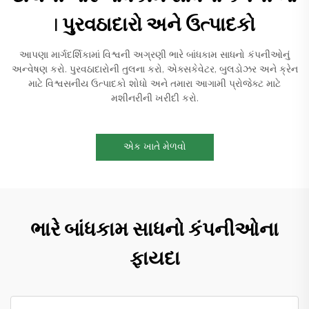
| પુરવઠાદારો અને ઉત્પાદકો
આપણા માર્ગદર્શિકામાં વિશ્વની અગ્રણી ભારે બાંધકામ સાધનો કંપનીઓનું
અન્વેષણ કરો. પુરવઠાદારોની તુલના કરો, એક્સકેવેટર, બુલડોઝર અને ક્રેન
માટે વિશ્વસનીય ઉત્પાદકો શોધો અને તમારા આગામી પ્રોજેક્ટ માટે
મશીનરીની ખરીદી કરો.
એક ખાતે મેળવો
ભારે બાંધકામ સાધનો કંપનીઓના
ફાયદા