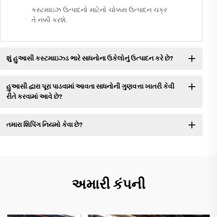
કસ્ટમાઇઝ ઉત્પાદનો માટેનો ચોક્કસ ઉત્પાદન ચક્ર
તે નક્કી કરશે.
શું હુઆસી કસ્ટમાઇઝ્ડ ભારે સાધનોના ઉકેલોનું ઉત્પાદન કરે છે?
હુઆસી દ્વારા પૂરા પાડવામાં આવતા સાધનોની ગુણવત્તા ખાતરી કેવી
રીતે કરવામાં આવે છે?
તમારા શિપિંગ નિયમો કેવા છે?
અમારી કંપની