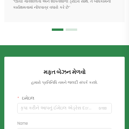
“ઊંચી ગતિશીલતા અને શક્તિશાળી ડ્રાઇવ સાથે, તે બાંધકામની
કાર્યક્ષમતામાં નોંધપાત્ર વધારો કરે છે”
મફત બેઝન મેળવો
હમારો પ્રતિનિધિ તમને જલદી સંપર્ક કરશે.
ઇમેઇલ
0/100
Name