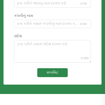
0/100
કંપનીનું નામ
0/200
સંદેશ
0/1000
સબમિટ