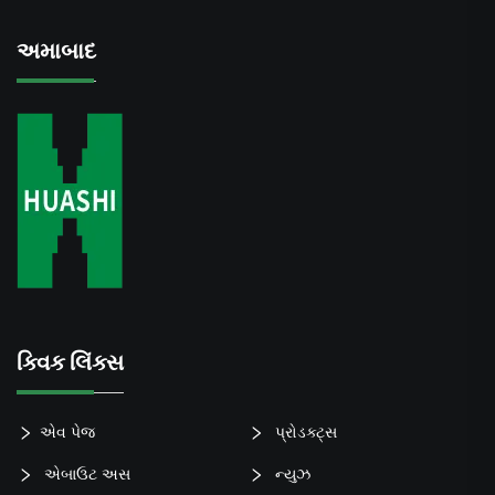
અમાબાદ
ક્વિક લિંક્સ
એવ પેજ
પ્રોડક્ટ્સ
એબાઉટ અસ
ન્યુઝ