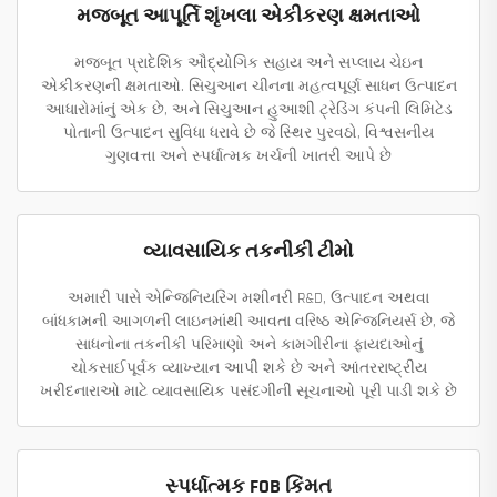
મજબૂત આપૂર્તિ શૃંખલા એકીકરણ ક્ષમતાઓ
મજબૂત પ્રાદેશિક ઔદ્યોગિક સહાય અને સપ્લાય ચેઇન
એકીકરણની ક્ષમતાઓ. સિચુઆન ચીનના મહત્વપૂર્ણ સાધન ઉત્પાદન
આધારોમાંનું એક છે, અને સિચુઆન હુઆશી ટ્રેડિંગ કંપની લિમિટેડ
પોતાની ઉત્પાદન સુવિધા ધરાવે છે જે સ્થિર પુરવઠો, વિશ્વસનીય
ગુણવત્તા અને સ્પર્ધાત્મક ખર્ચની ખાતરી આપે છે
વ્યાવસાયિક તકનીકી ટીમો
અમારી પાસે એન્જિનિયરિંગ મશીનરી R&D, ઉત્પાદન અથવા
બાંધકામની આગળની લાઇનમાંથી આવતા વરિષ્ઠ એન્જિનિયર્સ છે, જે
સાધનોના તકનીકી પરિમાણો અને કામગીરીના ફાયદાઓનું
ચોકસાઈપૂર્વક વ્યાખ્યાન આપી શકે છે અને આંતરરાષ્ટ્રીય
ખરીદનારાઓ માટે વ્યાવસાયિક પસંદગીની સૂચનાઓ પૂરી પાડી શકે છે
સ્પર્ધાત્મક FOB કિંમત