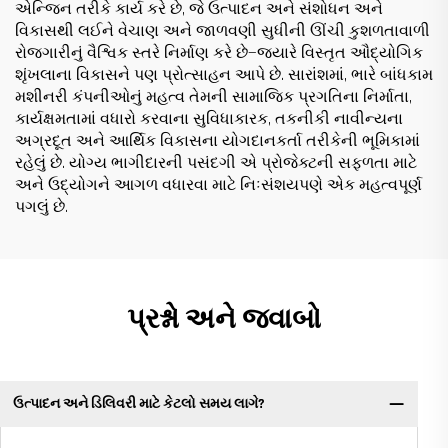
એન્જિન તરીકે કાર્ય કરે છે, જે ઉત્પાદન અને સંશોધન અને
વિકાસથી લઈને વેચાણ અને જાળવણી સુધીની ઊંચી કુશળતાવાળી
રોજગારીનું વૈશ્વિક સ્તરે નિર્માણ કરે છે—જ્યારે વિસ્તૃત ઔદ્યોગિક
શૃંખલાના વિકાસને પણ પ્રોત્સાહન આપે છે. સારાંશમાં, ભારે બાંધકામ
મશીનરી કંપનીઓનું મહત્વ તેમની સામાજિક પ્રગતિના નિર્માતા,
કાર્યક્ષમતામાં વધારો કરવાના સુવિધાકારક, તકનીકી નાવીન્યના
અગ્રદૂત અને આર્થિક વિકાસના યોગદાનકર્તા તરીકેની ભૂમિકામાં
રહેલું છે. યોગ્ય ભાગીદારની પસંદગી એ પ્રોજેક્ટની સફળતા માટે
અને ઉદ્યોગને આગળ વધારવા માટે નિઃસંશયપણે એક મહત્વપૂર્ણ
પગલું છે.
પ્રશ્નો અને જવાબો
ઉત્પાદન અને ડિલિવરી માટે કેટલો સમય લાગે?