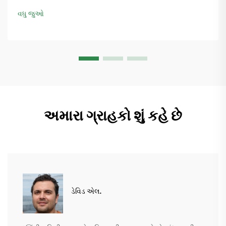
વધુ માહિતી મેળવો.
વધુ જુઓ
અમારા ગ્રાહકો શું કહે છે
ડેવિડ એલ.