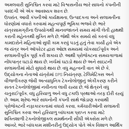
અમલવારી સુનિશ્ચિત કરવા માટે વિશ્વસનીય ભારે સાધનો કંપનીની
પસંદગી એ એક આવશ્યક શરત છે.
ઉપરાંત, આવી કંપનીઓ કાર્યક્ષમતા, ઉત્પાદકતા અને સલામતીના
ધોરણોમાં વધારો કરવામાં મહત્વપૂર્ણ ભૂમિકા ભજવે છે. ભારે
યંત્રસામગ્રીના ઉપયોગથી માનવજાતને સમય માંગી લેતી હાથથી
કરાતી મહેનતથી મુક્તિ મળે છે, જેથી એક સમયે સો કરતાં વધુ
કામદારોને મહિનાઓ સુધી કામ કરવું પડતું હતું તેવા કાર્યો હવે એક
જ યંત્ર અને ઑપરેટર દ્વારા ઓછા સમયમાં ચોકસાઈપૂર્વક અને
સલામતીપૂર્વક પૂર્ણ કરી શકાય છે. આથી પ્રોજેક્ટના સમયગાળામાં
નોંધપાત્ર ઘટાડો થાય છે, ખર્ચમાં ઘટાડો થાય છે અને સાઇટની
સલામતીમાં મોટો સુધારો થાય છે. વધુ મહત્વની વાત એ છે કે,
ઉદ્યોગના નેતાઓ યંત્રોમાં GPS નિયંત્રણ, ટેલિમેટિક્સ અને
વીજળીકરણ જેવી અત્યાધુનિક ટેકનોલોજીનું એકીકરણ કરીને
સતત ટેકનોલોજીમાં નવીનતા લાવી રહ્યા છે, જે ક્ષેત્રને વધુ
ચતુરાઈપૂર્વક, વધુ હરિયાળુ અને વધુ ટકાઉ પ્રથાઓ તરફ દોરી રહ્યું
છે. આમ, શ્રેષ્ઠ ભારે સાધનોની કંપની સાથે જોડાણ કરવાથી
પ્રોજેક્ટની નફાકારકતામાં વધારો કરવા, કર્મચારીઓની સલામતી
સુનિશ્ચિત કરવા અને હરિયાળુ બાંધકામ પ્રાપ્ત કરવા માટે
શક્તિશાળી ટેકનોલોજીકલ સમર્થનની સીધી ઍક્સેસ મળે છે.
આખરે, ભારે બાંધકામ મશીનરીનું ઉદ્યોગ પોતે એક વિશાળ આર્થિક