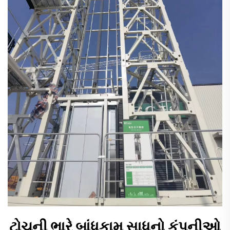
ટોચની ભારે બાંધકામ સાધનો કંપનીઓ