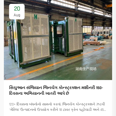
20
Aug
સિચુઆન સંજિયાન જિનચેંગ કોન્સ્ટ્રક્શન મશીનરી 150-
દિવસના અભિયાનની ખાતરી આપે છે
120+ દિવસના બંધનોનો સામનો કરતાં, જિનચેંગ કોન્સ્ટ્રક્શને ઝડપી
'ગેરિલા' ઉત્પાદનનો ઉપયોગ કરીને 18 ટાવર ક્રેન પહોંચાડી અને 45+
નવા ઓર્ડર સુનિશ્ચિત કર્યા. કેવી રીતે ઉત્પાદન ચાલુ રાખ્યું તે જુઓ.