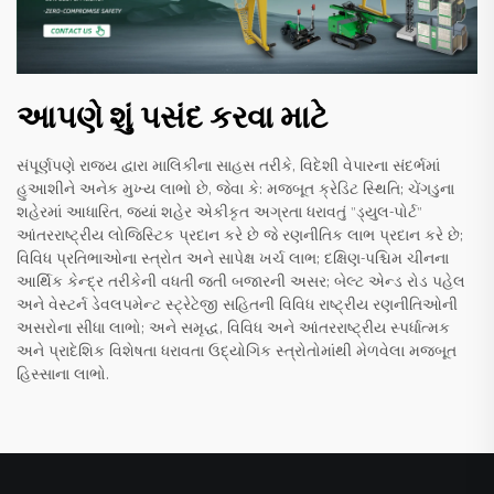
આપણે શું પસંદ કરવા માટે
સંપૂર્ણપણે રાજ્ય દ્વારા માલિકીના સાહસ તરીકે, વિદેશી વેપારના સંદર્ભમાં
હુઆશીને અનેક મુખ્ય લાભો છે, જેવા કે: મજબૂત ક્રેડિટ સ્થિતિ; ચેંગડુના
શહેરમાં આધારિત, જ્યાં શહેર એકીકૃત અગ્રતા ધરાવતું "ડ્યુલ-પોર્ટ"
આંતરરાષ્ટ્રીય લોજિસ્ટિક પ્રદાન કરે છે જે રણનીતિક લાભ પ્રદાન કરે છે;
વિવિધ પ્રતિભાઓના સ્ત્રોત અને સાપેક્ષ ખર્ચ લાભ; દક્ષિણ-પશ્ચિમ ચીનના
આર્થિક કેન્દ્ર તરીકેની વધતી જતી બજારની અસર; બેલ્ટ એન્ડ રોડ પહેલ
અને વેસ્ટર્ન ડેવલપમેન્ટ સ્ટ્રેટેજી સહિતની વિવિધ રાષ્ટ્રીય રણનીતિઓની
અસરોના સીધા લાભો; અને સમૃદ્ધ, વિવિધ અને આંતરરાષ્ટ્રીય સ્પર્ધાત્મક
અને પ્રાદેશિક વિશેષતા ધરાવતા ઉદ્યોગિક સ્ત્રોતોમાંથી મેળવેલા મજબૂત
હિસ્સાના લાભો.