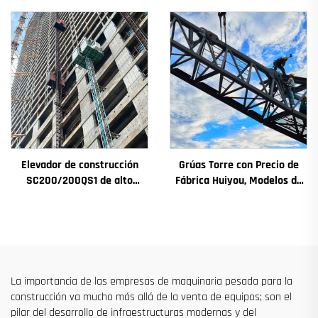
principales: caja de
pozos de ascensores,
engranajes, motor de
destinado a Argelia
engranaje, rodamiento
Elevador de construcción
Grúas Torre con Precio de
SC200/200QS1 de alto
Fábrica Huiyou, Modelos de
rendimiento para
4, 5, 6 y 8 Toneladas para
construcción de fachadas y
Sitios de Construcción
pozos de ascensores, en
venta a bajo precio
La importancia de las empresas de maquinaria pesada para la
construcción va mucho más allá de la venta de equipos; son el
pilar del desarrollo de infraestructuras modernas y del