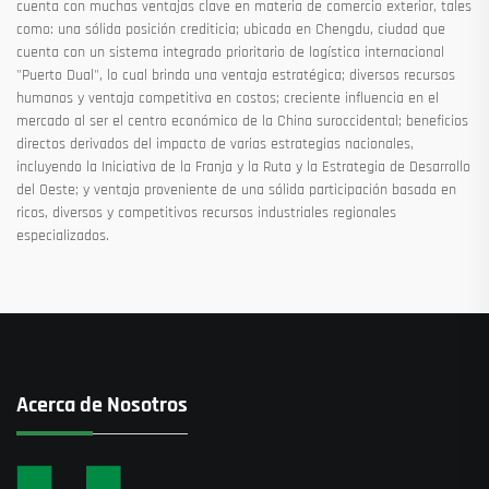
cuenta con muchas ventajas clave en materia de comercio exterior, tales
como: una sólida posición crediticia; ubicada en Chengdu, ciudad que
cuenta con un sistema integrado prioritario de logística internacional
"Puerto Dual", lo cual brinda una ventaja estratégica; diversos recursos
humanos y ventaja competitiva en costos; creciente influencia en el
mercado al ser el centro económico de la China suroccidental; beneficios
directos derivados del impacto de varias estrategias nacionales,
incluyendo la Iniciativa de la Franja y la Ruta y la Estrategia de Desarrollo
del Oeste; y ventaja proveniente de una sólida participación basada en
ricos, diversos y competitivos recursos industriales regionales
especializados.
Acerca de Nosotros