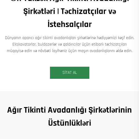
Şirkətləri | Təchizatçılar və
İstehsalçılar
Dünyanın aparıcı ağır tikinti avadanlıqları şirkətlərinə hədiyyəmizi kəşf edin.
Ekskavatorlar, buldozerlər və qaldırıcılar üçün etibarlı təchizatçıları
müqayisə edin və növbəti layihəniz üçün maşın avadanlıqlarını əldə edin.
SİTAT AL
Ağır Tikinti Avadanlığı Şirkətlərinin
Üstünlükləri