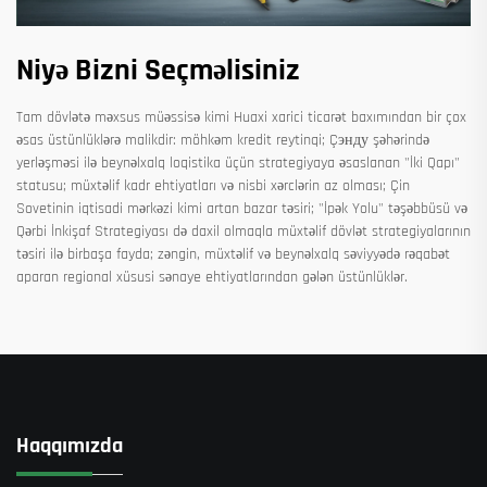
Niyə Bizni Seçməlisiniz
Tam dövlətə məxsus müəssisə kimi Huaxi xarici ticarət baxımından bir çox
əsas üstünlüklərə malikdir: möhkəm kredit reytinqi; Çэнду şəhərində
yerləşməsi ilə beynəlxalq loqistika üçün strategiyaya əsaslanan "İki Qapı"
statusu; müxtəlif kadr ehtiyatları və nisbi xərclərin az olması; Çin
Sovetinin iqtisadi mərkəzi kimi artan bazar təsiri; "İpək Yolu" təşəbbüsü və
Qərbi İnkişaf Strategiyası də daxil olmaqla müxtəlif dövlət strategiyalarının
təsiri ilə birbaşa fayda; zəngin, müxtəlif və beynəlxalq səviyyədə rəqabət
aparan regional xüsusi sənaye ehtiyatlarından gələn üstünlüklər.
Haqqımızda