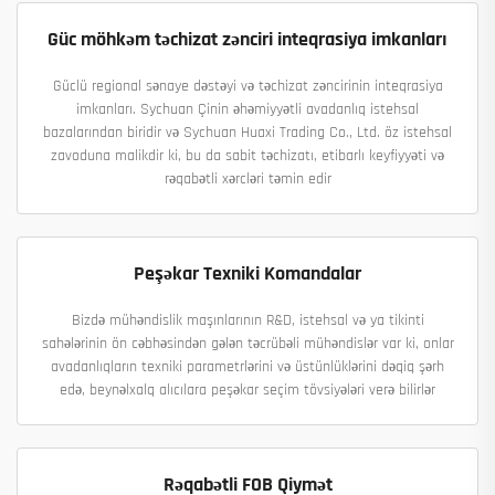
Güc möhkəm təchizat zənciri inteqrasiya imkanları
Güclü regional sənaye dəstəyi və təchizat zəncirinin inteqrasiya
imkanları. Sychuan Çinin əhəmiyyətli avadanlıq istehsal
bazalarından biridir və Sychuan Huaxi Trading Co., Ltd. öz istehsal
zavoduna malikdir ki, bu da sabit təchizatı, etibarlı keyfiyyəti və
rəqabətli xərcləri təmin edir
Peşəkar Texniki Komandalar
Bizdə mühəndislik maşınlarının R&D, istehsal və ya tikinti
sahələrinin ön cəbhəsindən gələn təcrübəli mühəndislər var ki, onlar
avadanlıqların texniki parametrlərini və üstünlüklərini dəqiq şərh
edə, beynəlxalq alıcılara peşəkar seçim tövsiyələri verə bilirlər
Rəqabətli FOB Qiymət