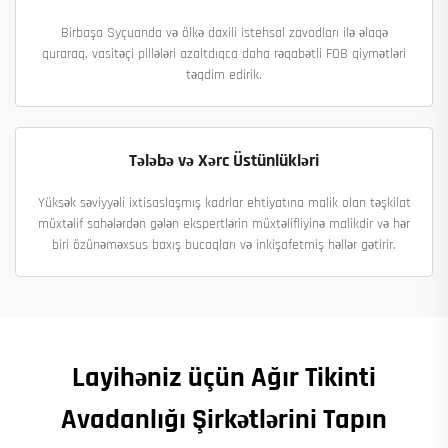
Birbaşa Syçuanda və ölkə daxili istehsal zavodları ilə əlaqə
quraraq, vasitəçi pillələri azaltdıqca daha rəqabətli FOB qiymətləri
təqdim edirik.
Tələbə və Xərc Üstünlükləri
Yüksək səviyyəli ixtisaslaşmış kadrlar ehtiyatına malik olan təşkilat
müxtəlif sahələrdən gələn ekspertlərin müxtəlifliyinə malikdir və hər
biri özünəməxsus baxış bucaqları və inkişafetmiş həllər gətirir.
Layihəniz üçün Ağır Tikinti
Avadanlığı Şirkətlərini Tapın