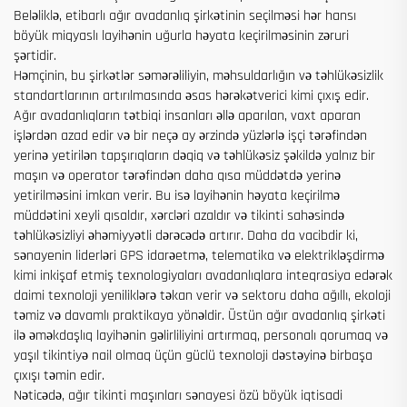
Beləliklə, etibarlı ağır avadanlıq şirkətinin seçilməsi hər hansı
böyük miqyaslı layihənin uğurla həyata keçirilməsinin zəruri
şərtidir.
Həmçinin, bu şirkətlər səmərəliliyin, məhsuldarlığın və təhlükəsizlik
standartlarının artırılmasında əsas hərəkətverici kimi çıxış edir.
Ağır avadanlıqların tətbiqi insanları əllə aparılan, vaxt aparan
işlərdən azad edir və bir neçə ay ərzində yüzlərlə işçi tərəfindən
yerinə yetirilən tapşırıqların dəqiq və təhlükəsiz şəkildə yalnız bir
maşın və operator tərəfindən daha qısa müddətdə yerinə
yetirilməsini imkan verir. Bu isə layihənin həyata keçirilmə
müddətini xeyli qısaldır, xərcləri azaldır və tikinti sahəsində
təhlükəsizliyi əhəmiyyətli dərəcədə artırır. Daha da vacibdir ki,
sənayenin liderləri GPS idarəetmə, telematika və elektrikləşdirmə
kimi inkişaf etmiş texnologiyaları avadanlıqlara inteqrasiya edərək
daimi texnoloji yeniliklərə təkan verir və sektoru daha ağıllı, ekoloji
təmiz və davamlı praktikaya yönəldir. Üstün ağır avadanlıq şirkəti
ilə əməkdaşlıq layihənin gəlirliliyini artırmaq, personalı qorumaq və
yaşıl tikintiyə nail olmaq üçün güclü texnoloji dəstəyinə birbaşa
çıxışı təmin edir.
Nəticədə, ağır tikinti maşınları sənayesi özü böyük iqtisadi