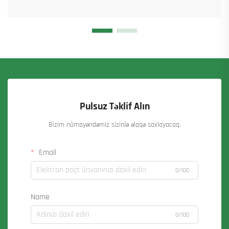
Pulsuz Təklif Alın
Bizim nümayəndəmiz sizinlə əlaqə saxlayacaq.
Email
0/100
Name
0/100