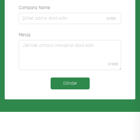
Company Name
0/200
Mesaj
0/1000
Göndər