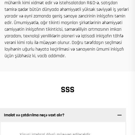
mühərrik kimi xidmət edir və istehsalatdan R&D-ə, satışdan
təmirə qədər bütün dünyada əhəmiyyətli yüksək səviyyəli iş yerləri
yaradır və eyni zamanda geniş sənaye zəncirinin inkişafını təmin
edir. Ümumiyyətlə, ağır tikinti maşınları şirkətlərinin əhəmiyyəti
cəmiyyətin inkişafının tikinticisi, səmərəliliyin artmasının imkan
yaradanı, texnoloji yeniliklərin pioneri və iqtisadi inkişafın töhfə
verəni kimi rolu ilə müəyyən olunur. Doğru tərəfdaşın seçilməsi
layihənin uğurlu həyata keçirilməsi və sənayenin ümumi inkişafı
üçün şübhəsiz ki, vacib addımdır.
SSS
Imalat və çatdırılma neçə vaxt alır?
Xüsusi istehsal dövrü müəyyən ediləcəkdir.