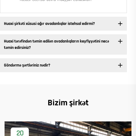
Huaxi şirkəti xüsusi ağır avadanlıqlar istehsal edirmi?
Huaxi tərəfindən təmin edilən avadanlıqların keyfiyyətini necə
təmin edirsiniz?
Göndərmə şərtləriniz nədir?
Bizim şirkət
20