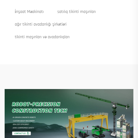
i̇nşaat Məakinatı
satılıq tikinti maşınları
ağır tikinti avadanlığı şirkətləri
tikinti maşınları və avadanlıqları