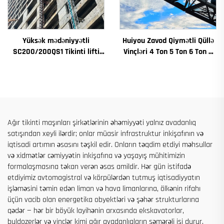
Yüksək mədəniyyətli
Huiyou Zavod Qiymətli Qüllə
SC200/200QS1 Tikinti lifti
Vinçləri 4 Ton 5 Ton 6 Ton 8
Tikinti fasadı və lift çuxuru
Ton Modellər İnşaat Sahələri
tikintisi üçün satılır
üçün
Ağır tikinti maşınları şirkətlərinin əhəmiyyəti yalnız avadanlıq
satışından xeyli ilərdir; onlar müasir infrastruktur inkişafının və
iqtisadi artımın əsasını təşkil edir. Onların təqdim etdiyi məhsullar
və xidmətlər cəmiyyətin inkişafına və yaşayış mühitimizin
formalaşmasına təkan verən əsas amildir. Hər gün istifadə
etdiyimiz avtomagistral və körpülərdən tutmuş iqtisadiyyatın
işləməsini təmin edən liman və hava limanlarına, ölkənin rifahı
üçün vacib olan energetika obyektləri və şəhər strukturlarına
qədər — hər bir böyük layihənin arxasında ekskavatorlar,
buldozerlər və vinçlər kimi ağır avadanlıqların səmərəli işi durur.