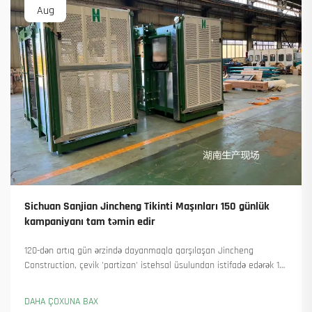
Aug
Sichuan Sanjian Jincheng Tikinti Maşınları 150 günlük
kampaniyanı tam təmin edir
120-dən artıq gün ərzində dayanmaqla qarşılaşan Jincheng
Construction, çevik 'partizan' istehsal üsulundan istifadə edərək 18
qülləvi kran təhvil verdi və 45-dən artıq yeni sifariş əldə etdi. Onların
necə istehsalı davam etdirdiyini görün. Ətraflı məlumat alın.
DAHA ÇOXUNA BAX