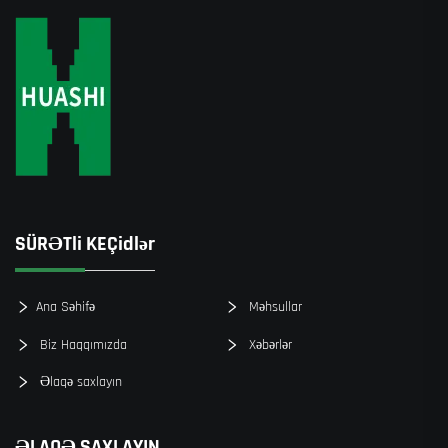
SÜRƏTli KEÇidlər
Ana Səhifə
Məhsullar
Biz Haqqımızda
Xəbərlər
Əlaqə saxlayın
ƏLAQƏ SAXLAYIN