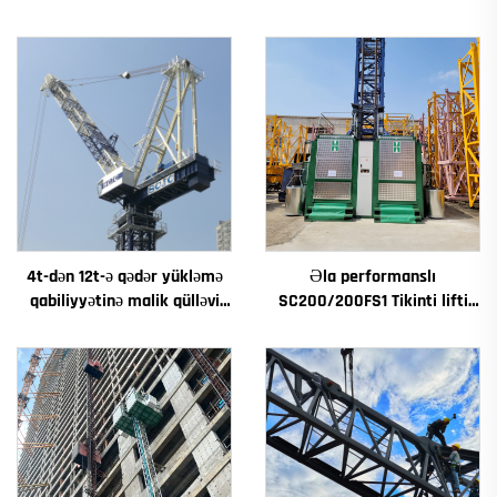
4t-dən 12t-ə qədər yükləmə
Əla performanslı
qabiliyyətinə malik qülləvi
SC200/200FS1 Tikinti lifti
kran Yeni dişli qutusu dişli
Tikinti fasadı və lift çuxuru
motorlaşdırıcı əsas
üçün Cənubi Avstriyada