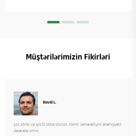
Müştərilərimizin Fikirləri
David L.
çox yönlü və güclü idarə olunan, tikinti səmərəliliyini əhəmiyyətli
dərəcədə artırır