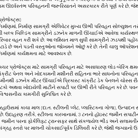
મ ઊર્ધ્વસ્તંભ પરિવહનની જરૂરિયાતને અસરકારક રીતે પૂર્ણ કરે છે, જેથી
રોજેક્ટ્સ)
્માણમાં, નિર્માણ સામગ્રી એલિવેટર મુખ્ય ઊભી પરિવહન સોલ્યુશન તરીકે
કો જેવી બલ્ક બિલ્ડિંગ સામગ્રીને ડઝનેક માળની ઊંચાઈએ આવેલા કાર્યસ્થ
રિબાર વહન કરી શકે છે. આ લક્ષ્યિત માળ સુધી સામગ્રીને ઝડપથી પહોંચા
 છે અને પડતી વસ્તુઓના જોખમને ઓછું કરે છે. તેની ચાલુ ઑપરેશન કા
ર્માણમાં કાર્યક્ષમતા માટે આવશ્યક છે.
ાસ્ટ્રક્ચર પ્રોજેક્ટ્સ માટે સામગ્રી પરિવહન માટે અસાધારણ લોડ-બેરિંગ
 કાંક્રીટ પેનલ અને ખોદકામની મશીનરી સહિતના ભારે સાધનોના પરિવહનનું
જમીનથી ડઝનેક મીટર ઊંચાઈએ પ્રિકાસ્ટ કાંક્રીટ ડેક પેનલને ચોસ્સ રી
ા ઘટકો અથવા ખોદાયેલી માટીને સપાટી પર ઊભી રીતે પરિવહન કરે છે. પવ
શ્વસનીય કામગીરી સુનિશ્ચિત કરે છે.
રહાઉસમાં કાચા માલ (દા.ત. સ્ટીલની પ્લેટ, પ્લાસ્ટિકના ગોળા), ઉત્પાદન
ે છે. ઉદાહરણ તરીકે, સ્ટીલના કારખાનામાં, 3 ટનનો હૉઇસ્ટ જમીન સપાટ
થી જમીન પરના ફોર્કલિફ્ટ ટ્રાન્સફર સાથે સંકળાયેલ ભીડ અને સલામતીન
રહ સ્તરો પર માલની ચોકસાઈપૂર્વક ડિલિવરી કરે છે, જેથી જગ્યાનો ઉપય