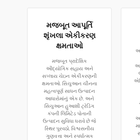
મજબૂત આપૂર્તિ
શૃંખલા એકીકરણ
ક્ષમતાઓ
અ
મજબૂત પ્રાદેશિક
અ
ઔદ્યોગિક સહાય અને
સપ્લાય ચેઇન એકીકરણની
એન
ક્ષમતાઓ. સિચુઆન ચીનના
મહત્વપૂર્ણ સાધન ઉત્પાદન
આધારોમાંનું એક છે, અને
સિચુઆન હુઆશી ટ્રેડિંગ
કંપની લિમિટેડ પોતાની
આ
ઉત્પાદન સુવિધા ધરાવે છે જે
મ
સ્થિર પુરવઠો, વિશ્વસનીય
સ
ગુણવત્તા અને સ્પર્ધાત્મક