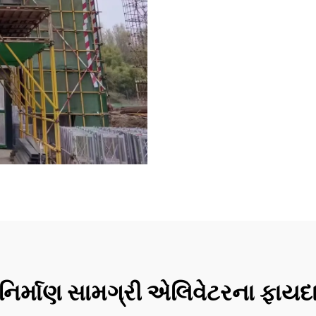
નિર્માણ સામગ્રી એલિવેટરના ફાયદ