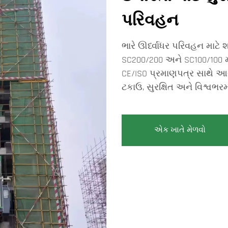
પરિવહન
ભારે ઊર્ધ્વાધર પરિવહન માટે 
SC200/200 અને SC100/100 
CE/ISO પ્રમાણપત્ર સાથે આવે
ટકાઉ, સુરક્ષિત અને વિશ્વભરમ
એક ખાતે મેળવો