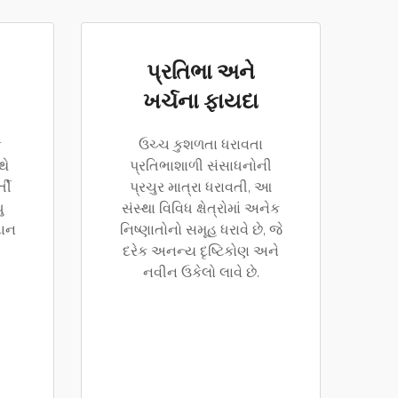
પ્રતિભા અને
ખર્ચના ફાયદા
ક
ઉચ્ચ કુશળતા ધરાવતા
થે
પ્રતિભાશાળી સંસાધનોની
્તી
પ્રચુર માત્રા ધરાવતી, આ
ુ
સંસ્થા વિવિધ ક્ષેત્રોમાં અનેક
દાન
નિષ્ણાતોનો સમૂહ ધરાવે છે, જે
દરેક અનન્ય દૃષ્ટિકોણ અને
નવીન ઉકેલો લાવે છે.