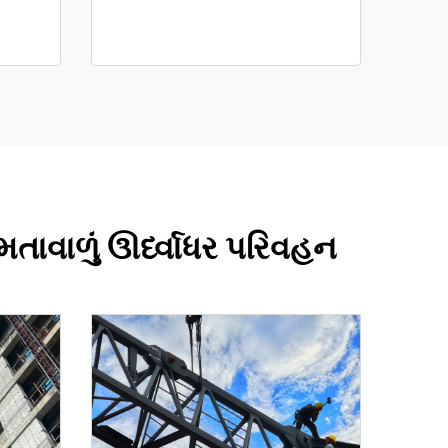
મતાવાળું ઊર્ધ્વાધર પરિવહન