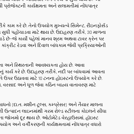
 પ્રોજેક્ટની કાર્યક્ષમતા અને સલામતીમાં નોંધપાત્ર
 કામ કરે છે. તેનો ઉપયોગ મુખ્યત્વે સિમેન્ટ, રીઇનફોર્સડ
ળ સુધી પહોંચાડવા માટે થાય છે. ઉદાહરણ તરીકે, 30 માળના
ડે છે—જે કાર્યો પહેલાં માનવ શ્રમ અથવા ટાવર ક્રેન પર
ંક્રીટ રેડવા અને દિવાલ બાંધકામ જેવી પ્રક્રિયાઓની
 ક્ષમતા અને સ્થિરતાની આવશ્યકતા હોય છે. આવા
 કાર્ય કરે છે. ઉદાહરણ તરીકે, નદી પર બાંધવામાં આવતા
તે ઉપર ઉઠાવવા માટે 10 ટનના હોઇસ્ટનો ઉપયોગ કરે છે.
ન, વરસાદ અને ધૂળ જેવા કઠિન બાહ્ય વાતાવરણ માટે
 સાધનો (દા.ત. મશીન ટૂલ્સ, કમ્પ્રેસર) અને તૈયાર માલના
ીની ઉત્પાદન લાઇનમાંથી ગરમ રોલ્ડ સ્ટીલના કોઇલને સીધા
ા જોખમો દૂર થાય છે. ઓટોમેટેડ વેરહાઉસમાં, હૉઇસ્ટ
ોગ અને વર્ગીકરણની કાર્યક્ષમતામાં નોંધપાત્ર વધારો