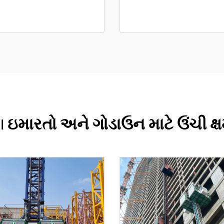
| ઇમારતો અને ગોડાઉન માટે ઉંચી ક્ષ