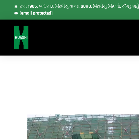
રૂમ 1905, બ્લોક D, જિન્નીયુ વાન્ડા SOHO, જિન્નીયુ જિલ્લો, ચેંગડુ 
[email protected]