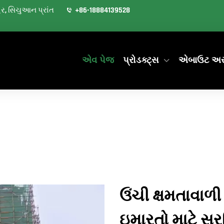
શહેર, સિચુઆન પ્રાંત
+86-18884139528
એવ પેજ
પ્રોડક્ટ્સ
એબાઉટ અ
ઉંચી ક્ષમતાવાળી
ઇમારતો માટે સુરક