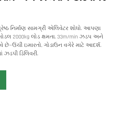
શ્રેષ્ઠ નિર્માણ સામગ્રી એલિવેટર શોધો. આપણા
મોડલ 2000kg લોડ ક્ષમતા, 33m/min ઝડપ અને
 છે—ઉંચી ઇમારતો, ગોડાઉન વગેરે માટે આદર્શ.
ાં ઝડપી ડિલિવરી.