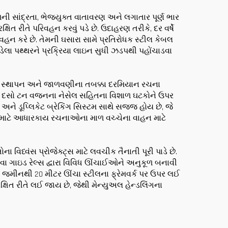
ૂળની સાંદ્રતા, ભેજયુક્ત વાતાવરણ અને લગાતાર પૂર્ણ ભાર
ત રીતે પરિવહન કરવું પડે છે. ઉદાહરણ તરીકે, દર વર્ષે
વહન કરે છે. તેમની ઘસારા સામે પ્રતિરોધક સ્ટીલ કેબલ
ેલા પથ્થરને પ્રક્રિયા લાઇન સુધી ઝડપથી પહોંચાડવા
 છે. સ્થાપન અને જાળવણીના તબક્કા દરમિયાન રચના
 અને દસો ટન વજનના નેસેલ સહિતના વિશાળ ઘટકોને ઉપર
અને ડૂપ્લિકેટ બ્રેકિંગ સિસ્ટમ સાથે સજ્જ હોય છે, જે
્રો માટે આધારકાય રચનાઓના માળ વચ્ચેના વાહન માટે
વિધ્વંસ પ્રોજેક્ટ્સ માટે લવચીક તૈનાતી પૂરી પાડે છે.
વા ગાઇડ રેલ્સ દ્વારા વિવિધ ઊંચાઈઓને અનુકૂળ બનાવી
ે જમીનથી 20 મીટર ઊંચા સ્ટીલના ફ્રેમવર્ક પર ઉપર લઈ
ક્ષિત રીતે લઈ જાય છે, જેથી મેન્યુઅલ હેન્ડલિંગના