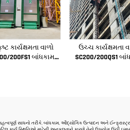
ૃષ્ટ કાર્યક્ષમતા વાળો
ઉચ્ચ કાર્યક્ષમતા વ
00/200FS1 બાંધકામ
SC200/200QS1 બાં
સ્ટ બાંધકામના ફેસેડ
હોઇસ્ટ બાંધકામના ફ
ે લિફ્ટ શાફ્ટ માટે
અને લિફ્ટ શાફ્ટ બા
આલ્જેરિયા માટે
માટે વેચાણ માટે નીચી
પર
મહત્વપૂર્ણ સાધનો તરીકે, બાંધકામ, ઔદ્યોગિક ઉત્પાદન અને ઈન્ફ્રાસ્ટ્
ે જટિલ કાર્ય સ્થિતિઓ માટેની અનુકૂલતાને કારણે તેનો ઉપયોગ ઉંચી ઇ