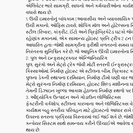
એલિવેટર ભારે સામગ્રી, સાધનો અને કર્મચારીઓના કાર્યક્ષ
વધારો થાય છે.
1. ઉંચી ઇમારતોનું બાંધકામ (આવાસીય અને વ્યાવસાયિક પ્
ઉંચી મકાનો, ઓફિસ ટાવરો, શોપિંગ મૉલ અને હોટેલ્સના નિર
સ્ટીલ (રિબાર), કાંક્રીટ, ઈંટો અને પ્રિફેબ્રિકેટેડ ઘટ
રહેણાંક મકાનમાં, એક સામાન્ય હોઇસ્ટ પ્રતિ ટ્રીપ 2 ટન 
આધારિત હતા—જેથી સામગ્રીના ફરીથી વળતરનો સમય ઘટાડે
નિરંતરતા સુનિશ્ચિત કરે છે, જે આધુનિક ઊંચી ઇમારતોના નિ
2. પુલ અને ઇન્ફ્રાસ્ટ્રક્ચર એન્જિનિયરિંગ
પુલ, સુરંગો અને મેટ્રો ટ્રેક જેવી મોટી સ્તરની ઈન્ફ્ર
કિસ્સાઓમાં, નિર્માણ હોઇસ્ટ એ સ્ટીલના બીમ, પ્રિકાસ્ટ
પુલના ડેકની સ્થાપના દરમિયાન, નિર્માણ ટીમો ઘણી વાર 
મેટ્રો સુરંગના નિર્માણ દરમિયાન, હોઇસ્ટ શિલ્ડ મશીનન
તેમની ડિઝાઇન ખુલ્લા આકાશ હેઠળના નિર્માણ સ્થળો પર વિ
3. ઔદ્યોગિક ઉત્પાદન અને ગોડાઉન લોજિસ્ટિક્સ
ફેક્ટરીની વર્કશોપ, સ્ટીલના કારખાના અને લૉજિસ્ટિક્સ વે
કાર્યક્ષમ બહુ-સ્તરીય પરિવહન માટે હૉઇસ્ટનો આધાર રાખ
ઉપરના સ્તરના પ્રક્રિયા વિસ્તારમાં લઈ જઈ શકે છે, જે
કન્વેયર સિસ્ટમ સાથે સમન્વય કરીને ઊંચાઈએ આવેલા સંગ્
થાય છે.