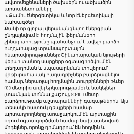
ավտոմեքենաների ծախսերն ու ածխածին
արտանետումները:
5. Քամու էներգետիկա և նոր էներգետիկայի
նախագծեր
Քանի որ գլոբալ վերականգնվող էներգիան
ընդլայնվում է, հողմային ֆերմաների
շինարարությունը պահանջում է ավելի բարձր
ուղղահայաց տրանսպորտային
հնարավորություններ: Շինարարական նյութերի
վերևի տանող սարքերը օգտագործվում են
տեղադրման և սպասարկման փուլերում՝
վիթխրահասակ բաղադրիչներ բարձրացնելու
համար, ներառյալ հողմային տուրբինների թևեր
(80 մետրից ավել երկարությամբ) և նակելներ
(տասնյակ տոննա քաշով), 80-100 մետր
բարձրությամբ աշտարակների գագաթներին: Այս
տեսակի հատուկ դեպքերի համար
արտադրողները առաջարկում են արտաքին
օդում օգտագործման համար նախատեսված
մոդելներ, որոնք դիմադրում են հողմին և