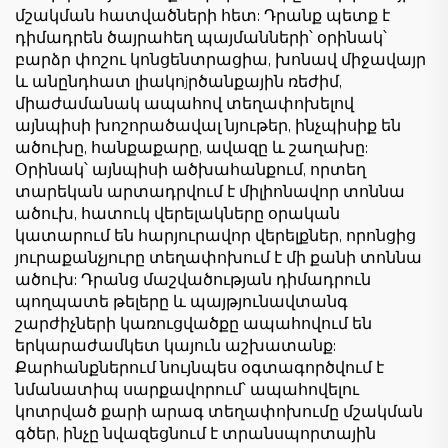
մշակման հատվածների հետ: Դրանք պետք է
դիմադրեն ծայրահեղ պայմանների՝ օրինակ՝
բարձր փոշու կոնցենտրացիա, խոնավ միջավայր
և անընդհատ լիակոjրծանքային ռեժիմ,
միաժամանակ ապահով տեղափոխելով
այնպիսի խոշորածավալ նյութեր, ինչպիսիք են
ածուխը, հանքաքարը, ավազը և շաղախը:
Օրինակ՝ այնպիսի ածխահանքում, որտեղ
տարեկան արտադրվում է միլիոնավոր տոննա
ածուխ, հատուկ վերելակները օրական
կատարում են հարյուրավոր վերելքներ, որոնցից
յուրաքանչյուրը տեղափոխում է մի քանի տոննա
ածուխ: Դրանց մաշվածության դիմադրուն
պողպատե թելերը և պայթյունավտանգ
շարժիչների կառուցվածքը ապահովում են
երկարաժամկետ կայուն աշխատանք:
Քարհանքներում նույնպես օգտագործվում է
նմանատիպ սարքավորում՝ ապահովելու
կոտրված քարի արագ տեղափոխումը մշակման
գծեր, ինչը նվազեցնում է տրանսպորտային