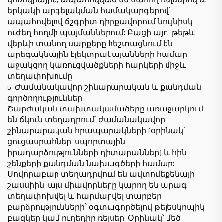
կոռոզիային, ապահովված են սահող ռելսերով և
երկակի արգելակման համակարգերով՝
ապահովելով ճշգրիտ դիրքավորում նույնիսկ
ուժեղ հողմի պայմաններում: Բացի այդ, թեթև
վերևի տանող սարքերը հեշտացնում են
արեգակնային էլեկտրակայանների համար
աջակցող կառուցվածքների հարկերի միջև
տեղափոխումը:
6. Ժամանակավոր շինարարական և քանդման
գործողություններ
Շարժական տախտակամածերը առաջարկում
են ճկուն տեղադրում՝ ժամանակավոր
շինարարական հրապարակների (օրինակ՝
ցուցասրահներ, սպորտային
իրադարձությունների դիտարաններ) և հին
շենքերի քանդման նախագծերի համար:
Սովորաբար տեղադրվում են ավտոմեքենայի
շասսիին, այս միավորները կարող են արագ
տեղափոխվել և հարմարվել տարբեր
բարձրությունների՝ օգտագործելով թելեսկոպիկ
բազկեր կամ ուղեդիր ռելսեր: Օրինակ՝ մեծ