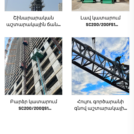
Շինարարական
Լավ կատարում
աշտարակային ճանկ
SC200/200FS1
4տ-ից մինչև 12տ
Շինարարական
բեռնամբարի
տանիք շենքի
հզորությամբ, նոր
ճակատի և վերելակի
ատամնանիվի արկղ,
սանդղակի համար
ատամնանիվի շարժիչ,
Ալժիրի համար
աստիճանավոր
ստորին մաս
Բարձր կատարում
Հույու գործարանի
SC200/200QS1
գնով աշտարակային
Շինարարական
ճանկեր 4 տոննա 5
տանիք շենքի
տոննա 6 տոննա 8
ճակատի և վերելակի
տոննա մոդելներ