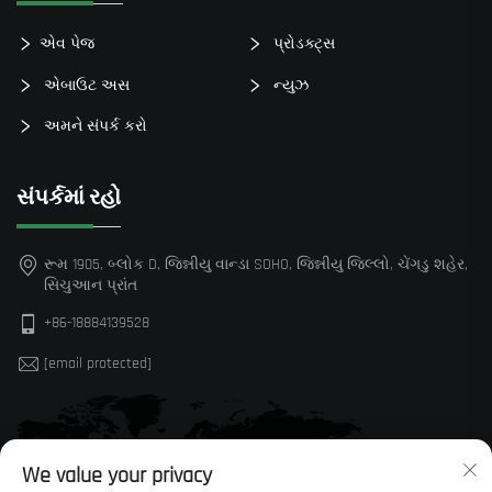
એવ પેજ
પ્રોડક્ટ્સ
એબાઉટ અસ
ન્યુઝ
અમને સંપર્ક કરો
સંપર્કમાં રહો
રૂમ 1905, બ્લોક D, જિન્નીયુ વાન્ડા SOHO, જિન્નીયુ જિલ્લો, ચેંગડુ શહેર,
સિચુઆન પ્રાંત
+86-18884139528
[email protected]
We value your privacy