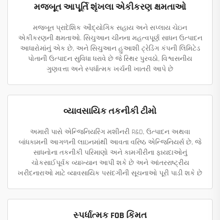
મજબૂત આપૂર્તિ શૃંખલા એકીકરણ ક્ષમતાઓ
મજબૂત પ્રાદેશિક ઔદ્યોગિક સહાય અને સપ્લાય ચેઇન
એકીકરણની ક્ષમતાઓ. સિચુઆન ચીનના મહત્વપૂર્ણ સાધન ઉત્પાદન
આધારોમાંનું એક છે, અને સિચુઆન હુઆશી ટ્રેડિંગ કંપની લિમિટેડ
પોતાની ઉત્પાદન સુવિધા ધરાવે છે જે સ્થિર પુરવઠો, વિશ્વસનીય
ગુણવત્તા અને સ્પર્ધાત્મક ખર્ચની ખાતરી આપે છે
વ્યાવસાયિક તકનીકી ટીમો
અમારી પાસે એન્જિનિયરિંગ મશીનરી R&D, ઉત્પાદન અથવા
બાંધકામની આગળની લાઇનમાંથી આવતા વરિષ્ઠ એન્જિનિયર્સ છે, જે
સાધનોના તકનીકી પરિમાણો અને કામગીરીના ફાયદાઓનું
ચોકસાઈપૂર્વક વ્યાખ્યાન આપી શકે છે અને આંતરરાષ્ટ્રીય
ખરીદનારાઓ માટે વ્યાવસાયિક પસંદગીની સૂચનાઓ પૂરી પાડી શકે છે
સ્પર્ધાત્મક FOB કિંમત