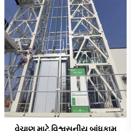
વેચાણ માટે વિશ્વસનીય બાંધકામ