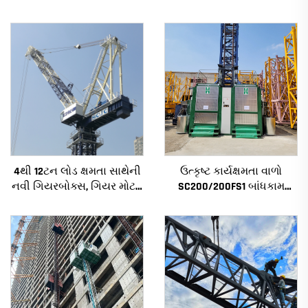
4થી 12ટન લોડ ક્ષમતા સાથેની
ઉત્કૃષ્ટ કાર્યક્ષમતા વાળો
નવી ગિયરબોક્સ, ગિયર મોટર,
SC200/200FS1 બાંધકામ
બેરિંગ કોર સાથેની નિર્માણ
હોઇસ્ટ બાંધકામના ફેસેડ અને
ટાવર ક્રેન
લિફ્ટ શાફ્ટ માટે આલ્જેરિયા
માટે