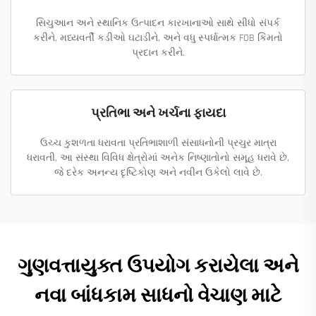
સિચુઆન અને સ્થાનિક ઉત્પાદન કારખાનાઓ સાથે સીધો સંપર્ક
કરીને, મધ્યવર્તી કડીઓ ઘટાડીને, અને વધુ સ્પર્ધાત્મક FOB કિંમતો
પ્રદાન કરીને.
પ્રતિભા અને ખર્ચના ફાયદા
ઉચ્ચ કુશળતા ધરાવતા પ્રતિભાશાળી સંસાધનોની પ્રચુર માત્રા
ધરાવતી, આ સંસ્થા વિવિધ ક્ષેત્રોમાં અનેક નિષ્ણાતોનો સમૂહ ધરાવે છે,
જે દરેક અનન્ય દૃષ્ટિકોણ અને નવીન ઉકેલો લાવે છે.
ગુણવત્તાયુક્ત ઉપયોગ કરાયેલા અને
નવા બાંધકામ સાધનો વેચાણ માટે