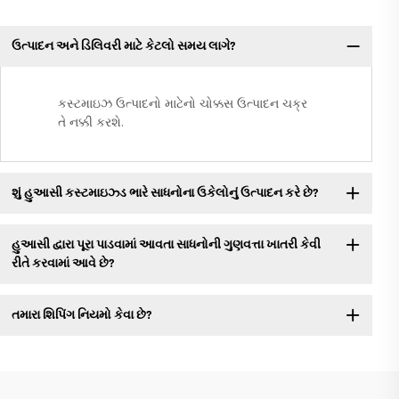
ઉત્પાદન અને ડિલિવરી માટે કેટલો સમય લાગે?
કસ્ટમાઇઝ ઉત્પાદનો માટેનો ચોક્કસ ઉત્પાદન ચક્ર
તે નક્કી કરશે.
શું હુઆસી કસ્ટમાઇઝ્ડ ભારે સાધનોના ઉકેલોનું ઉત્પાદન કરે છે?
હુઆસી દ્વારા પૂરા પાડવામાં આવતા સાધનોની ગુણવત્તા ખાતરી કેવી
રીતે કરવામાં આવે છે?
તમારા શિપિંગ નિયમો કેવા છે?