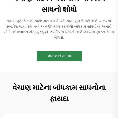
સાધનો શોધો
તમારી પ્રોજેક્ટની કાર્યક્ષમતા વધારો. ખોદકામ, બુલડોઝર્સ અને અન્યનો
સમાવેશ થાય તેવો નવો અને ઉપયોગ કરાયેલો બાંધકામ સાધનોનો અમારો
મોટો ઓનલાઇન સંગ્રહ જુઓ. સ્પર્ધાત્મક કિંમતો અને લવચીક ફાઇનાન્સિંગ
મેળવો.
એક ખાતે મેળવો
વેચાણ માટેના બાંધકામ સાધનોના
ફાયદા