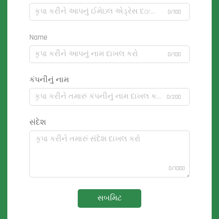
0/100
Name
0/100
કંપનીનું નામ
0/200
સંદેશ
0/1000
સબમિટ