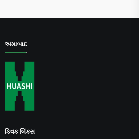
અમાબાદ
ક્વિક લિંક્સ