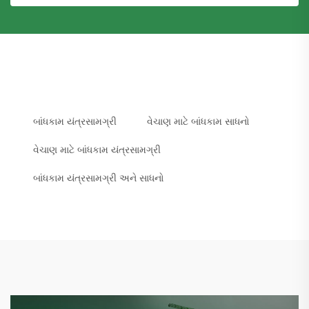
બાંધકામ યંત્રસામગ્રી
વેચાણ માટે બાંધકામ સાધનો
વેચાણ માટે બાંધકામ યંત્રસામગ્રી
બાંધકામ યંત્રસામગ્રી અને સાધનો