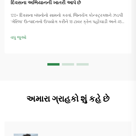
દિવસના અભિયાનની ખાતરી આપે છે
120+ દિવસના બંધનોનો સામનો કરતાં, જિનચેંગ કોન્સ્ટ્રક્શને ઝડપી
'ગેરિલા' ઉત્પાદનનો ઉપયોગ કરીને 18 ટાવર ક્રેન પહોંચાડી અને 45+
નવા ઓર્ડર સુનિશ્ચિત કર્યા. કેવી રીતે ઉત્પાદન ચાલુ રાખ્યું તે જુઓ.
વધુ માહિતી મેળવો.
વધુ જુઓ
અમારા ગ્રાહકો શું કહે છે