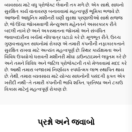
વ્યવસાય માટે વધુ પ્રોજેક્ટ લેવાની તક મળે છે. એક સાથે, સાધનો
સુરક્ષિત કાર્ય વાતાવરણ બનાવવામાં મહત્વપૂર્ણ ભૂમિકા ભજવે છે.
આજની આધુનિક મશીનરી ઘણી સુરક્ષા પ્રણાલીઓ સાથે સજ્જ
છે, જે ઊંચા જોખમવાળી મેન્યુઅલ મહેનતને અસરકારક રીતે
બદલી નાખે છે અને અકસ્માતના જોખમો અને સંબંધિત
જવાબદારીના ખર્ચમાં નોંધપાત્ર ઘટાડો કરે છે. મૂળભૂત રીતે, ઉચ્ચ
ગુણવત્તાયુક્ત સાધનોમાં રોકાણ એ તમારી કંપનીની નફાકારકતાને
સુરક્ષિત રાખવા માટે અત્યંત મહત્વપૂર્ણ છે. સ્થિર કાર્યક્ષમતા અને
વિવિધ ઉપયોગો ધરાવતી મશીનરી મોંઘા ડાઉનટાઇમને લઘુતમ કરે છે
અને તમને વિવિધ અને જટિલ પ્રોજેક્ટની તકો મેળવવામાં મદદ કરે
છે. આથી તમારા બજારમાં નિર્ણાયક સ્પર્ધાત્મક લાભ સ્થાપિત થાય
છે. તેથી, તમારા વ્યવસાય માટે યોગ્ય સાધનોની પસંદગી ફક્ત એક
ખરીદી નથી—તે તમારી કંપનીની ભાવિ શક્તિ, પ્રતિષ્ઠા અને ટકાઉ
વિકાસ માટેનું મહત્વપૂર્ણ રોકાણ છે.
પ્રશ્નો અને જવાબો