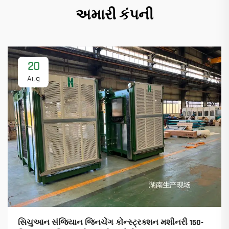
અમારી કંપની
20
Aug
સિચુઆન સંજિયાન જિનચેંગ કોન્સ્ટ્રક્શન મશીનરી 150-