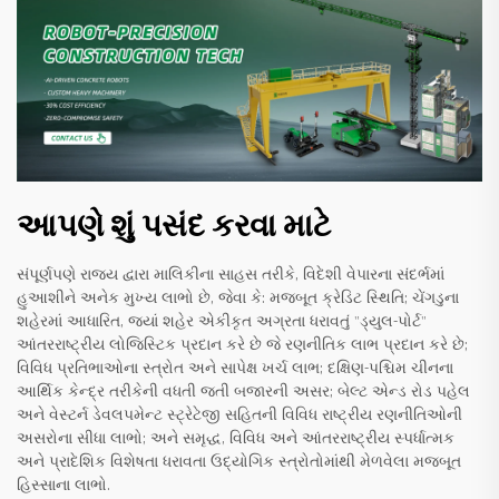
આપણે શું પસંદ કરવા માટે
સંપૂર્ણપણે રાજ્ય દ્વારા માલિકીના સાહસ તરીકે, વિદેશી વેપારના સંદર્ભમાં
હુઆશીને અનેક મુખ્ય લાભો છે, જેવા કે: મજબૂત ક્રેડિટ સ્થિતિ; ચેંગડુના
શહેરમાં આધારિત, જ્યાં શહેર એકીકૃત અગ્રતા ધરાવતું "ડ્યુલ-પોર્ટ"
આંતરરાષ્ટ્રીય લોજિસ્ટિક પ્રદાન કરે છે જે રણનીતિક લાભ પ્રદાન કરે છે;
વિવિધ પ્રતિભાઓના સ્ત્રોત અને સાપેક્ષ ખર્ચ લાભ; દક્ષિણ-પશ્ચિમ ચીનના
આર્થિક કેન્દ્ર તરીકેની વધતી જતી બજારની અસર; બેલ્ટ એન્ડ રોડ પહેલ
અને વેસ્ટર્ન ડેવલપમેન્ટ સ્ટ્રેટેજી સહિતની વિવિધ રાષ્ટ્રીય રણનીતિઓની
અસરોના સીધા લાભો; અને સમૃદ્ધ, વિવિધ અને આંતરરાષ્ટ્રીય સ્પર્ધાત્મક
અને પ્રાદેશિક વિશેષતા ધરાવતા ઉદ્યોગિક સ્ત્રોતોમાંથી મેળવેલા મજબૂત
હિસ્સાના લાભો.