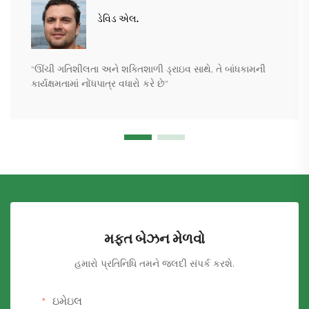
ડેવિડ એલ.
“ઊંચી ગતિશીલતા અને શક્તિશાળી ડ્રાઇવ સાથે, તે બાંધકામની
કાર્યક્ષમતામાં નોંધપાત્ર વધારો કરે છે”
મફત બેઝન મેળવો
હમારો પ્રતિનિધિ તમને જલદી સંપર્ક કરશે.
ઇમેઇલ