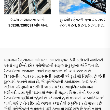
ઉચ્ચ કાર્યક્ષમતા વાળો
હુઇયોઉ ફેક્ટરી-પ્રાઇસ્ડ ટાવર
SC200/200QS1 બાંધકામ
ક્રેન 4 ટન, 5 ટન, 6 ટન, 8 ટન
હોઇસ્ટ બાંધકામના ફેસેડ અને
મોડેલ્સ નિર્માણ સાઇટ્સ માટે
લિફ્ટ શાફ્ટ બાંધકામ માટે
વેચાણ માટે નીચી કિંમત પર
બાંધકામ ઉદ્યોગમાં, બાંધકામ સાધનો ફક્ત ઠંડી સ્ટીલની મશીનરી
કરતાં વધુ છે—તે દરેક પ્રોજેક્ટની સફળતાનું મુખ્ય એન્જિન છે,
ઉત્પાદકતા, સલામતી અને નફાકારકતાનો આધારસ્તંભ છે.
વિશ્વસનીય બાંધકામ સાધનોની પસંદગી એ દૂરંદેશી નિર્ણય છે જેની
દૂરગામી અસરો થાય છે, જે પ્રોજેક્ટની કાર્યક્ષમતા, ખર્ચ અને
અંતિમ પરિણામો પર સીધી અસર કરે છે. આધુનિક બાંધકામ
મશીનરી દ્વારા પૂરી પાડવામાં આવતી મહાન કિંમત તેની અનન્ય
ઉત્પાદકતા વૃદ્ધિમાં રહેલી છે. જે કાર્યો હાથે કરવામાં અઠવાડિયાઓ
લાગી શકે છે તેને દિવસો અથવા કલાકોમાં સંકુચિત કરી શકાય છે,
જેથી પ્રોજેક્ટને સમયસર પૂર્ણ કરવામાં મદદ મળે છે અને તમારા