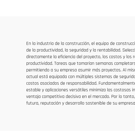
caja de engranajes, motor
de
de engranaje, rodamiento
En la industria de la construcción, el equipo de construc
de la productividad, la seguridad y la rentabilidad. Sele
directamente la eficiencia del proyecto, los costos y lo
productividad. Tareas que tomarían semanas completars
permitiendo a su empresa asumir más proyectos. Al mi
actual está equipada con múltiples sistemas de segurida
costos asociados de responsabilidad. Fundamentalmente, 
estable y aplicaciones versátiles minimiza las costosas
ventaja competitiva decisiva en el mercado. Por lo tanto
futura, reputación y desarrollo sostenible de su empresa