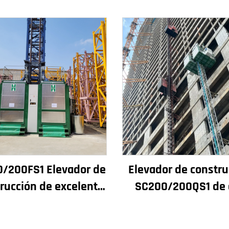
/200FS1 Elevador de
Elevador de constru
rucción de excelente
SC200/200QS1 de 
miento para fachadas
rendimiento pa
ozos de ascensores,
construcción de fach