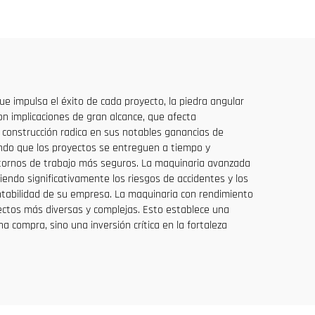
s, en
io
ue impulsa el éxito de cada proyecto, la piedra angular
con implicaciones de gran alcance, que afecta
e construcción radica en sus notables ganancias de
do que los proyectos se entreguen a tiempo y
tornos de trabajo más seguros. La maquinaria avanzada
endo significativamente los riesgos de accidentes y los
entabilidad de su empresa. La maquinaria con rendimiento
yectos más diversas y complejas. Esto establece una
 compra, sino una inversión crítica en la fortaleza