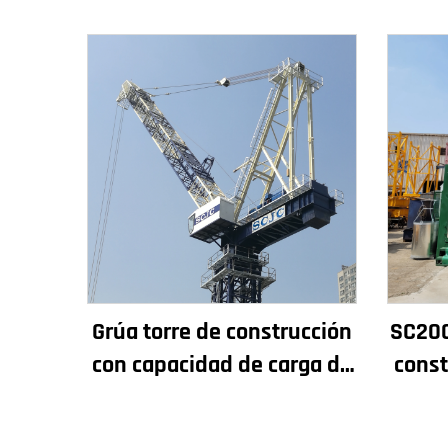
Grúa torre de construcción
SC200
con capacidad de carga de
const
4t a 12t, nuevos
rendi
componentes principales:
y p