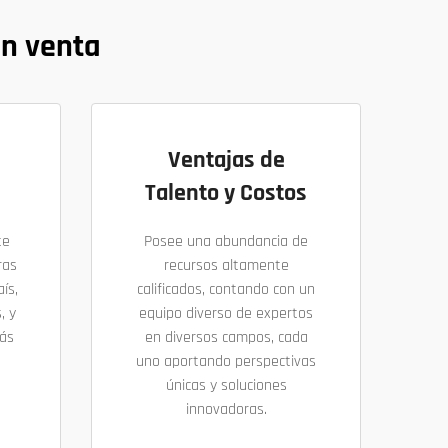
en venta
Ventajas de
Talento y Costos
te
Posee una abundancia de
ras
recursos altamente
ís,
calificados, contando con un
, y
equipo diverso de expertos
más
en diversos campos, cada
uno aportando perspectivas
únicas y soluciones
innovadoras.