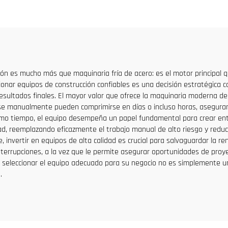
stinado a Argelia
pozos de ascensore
venta a bajo prec
ción es mucho más que maquinaria fría de acero: es el motor principal q
ccionar equipos de construcción confiables es una decisión estratégica 
s resultados finales. El mayor valor que ofrece la maquinaria moderna d
e manualmente pueden comprimirse en días o incluso horas, aseguran
smo tiempo, el equipo desempeña un papel fundamental para crear en
d, reemplazando eficazmente el trabajo manual de alto riesgo y reduci
invertir en equipos de alta calidad es crucial para salvaguardar la r
 interrupciones, a la vez que le permite asegurar oportunidades de pro
, seleccionar el equipo adecuado para su negocio no es simplemente una
.