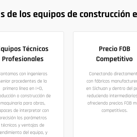
s de los equipos de construcción 
Equipos Técnicos
Precio FOB
Profesionales
Competitivo
Contamos con ingenieros
Conectando directamen
senior procedentes de la
con fábricas manufacture
primera línea en I+D,
en Sichuan y dentro del pa
oducción o construcción de
reduciendo intermediarios
maquinaria para obras,
ofreciendo precios FOB 
apaces de interpretar con
competitivos.
precisión los parámetros
técnicos y ventajas de
endimiento del equipo, y