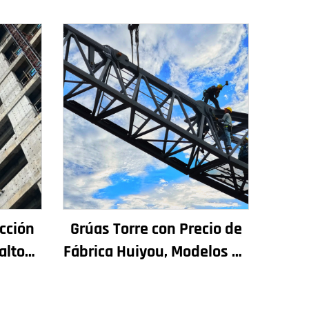
cción
Grúas Torre con Precio de
alto
Fábrica Huiyou, Modelos de
ra
4, 5, 6 y 8 Toneladas para
adas y
Sitios de Construcción