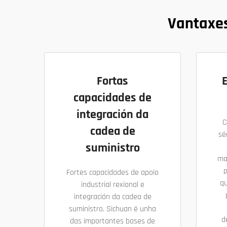
Vantaxes
Fortas
capacidades de
integración da
C
cadea de
sé
suministro
ma
p
Fortes capacidades de apoio
qu
industrial rexional e
integración da cadea de
suministro. Sichuan é unha
d
das importantes bases de