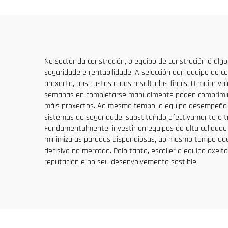
Principais
No sector da construción, o equipo de construción é algo
seguridade e rentabilidade. A selección dun equipo de co
proxecto, aos custos e aos resultados finais. O maior v
semanas en completarse manualmente poden comprimirse
máis proxectos. Ao mesmo tempo, o equipo desempeña un
sistemas de seguridade, substituíndo efectivamente o tr
Fundamentalmente, investir en equipos de alta calidade 
minimiza as paradas dispendiosas, ao mesmo tempo que 
decisiva no mercado. Polo tanto, escoller o equipo axei
reputación e no seu desenvolvemento sostible.