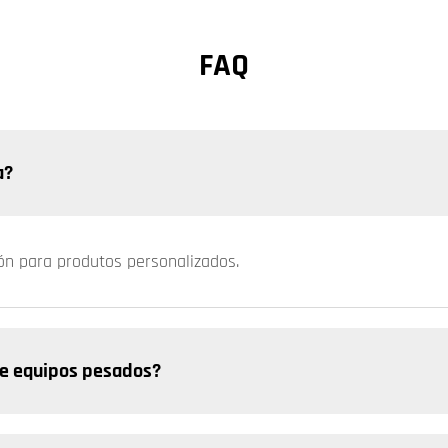
FAQ
a?
ión para produtos personalizados.
e equipos pesados? ​