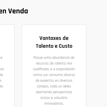
 en Venda
Vantaxes de
Talento e Custo
te
Posúe unha abundancia de
recursos de talento moi
uan
cualificado, e a organización
ndo
conta cun conxunto diverso
e
de expertos en diversos
is
campos, cada un deles
aportando perspectivas
únicas e solucións
innovadoras.