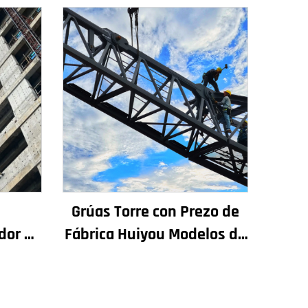
n
Grúas Torre con Prezo de
dor de
Fábrica Huiyou Modelos de
chadas
4 Toneladas 5 Toneladas 6
rución
Toneladas 8 Toneladas
or en
para Sitios de Construción