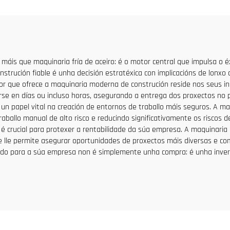
Venda a Baixo Pr
 máis que maquinaria fría de aceiro: é o motor central que impulsa o é
nstrución fiable é unha decisión estratéxica con implicacións de lonxo 
alor que ofrece a maquinaria moderna de construción reside nos seus in
 en días ou incluso horas, asegurando a entrega dos proxectos no p
 papel vital na creación de entornos de traballo máis seguros. A ma
aballo manual de alto risco e reducindo significativamente os riscos d
é crucial para protexer a rentabilidade da súa empresa. A maquinaria 
lle permite asegurar oportunidades de proxectos máis diversas e com
tado para a súa empresa non é simplemente unha compra: é unha invers