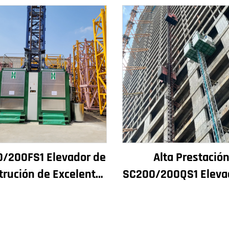
/200FS1 Elevador de
Alta Prestació
trución de Excelente
SC200/200QS1 Eleva
mento para Fachada
Construción para Fa
Edificios e Pozo de
de Edificios e Const
ensor para Alxeria
de Pozos de Ascens