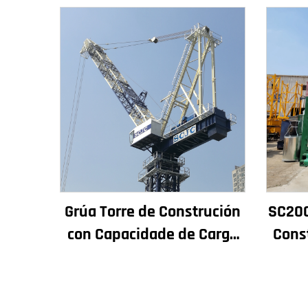
Grúa Torre de Construción
SC200
con Capacidade de Carga
Cons
de 4t a 12t Nova Caxa de
Rende
Cambios Motor de
de 
Engranaxes Coxinetes
Asc