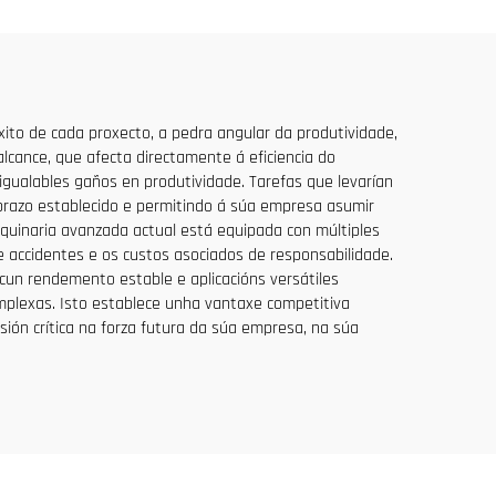
ezo
xito de cada proxecto, a pedra angular da produtividade,
alcance, que afecta directamente á eficiencia do
igualables gaños en produtividade. Tarefas que levarían
razo establecido e permitindo á súa empresa asumir
quinaria avanzada actual está equipada con múltiples
e accidentes e os custos asociados de responsabilidade.
cun rendemento estable e aplicacións versátiles
plexas. Isto establece unha vantaxe competitiva
ión crítica na forza futura da súa empresa, na súa