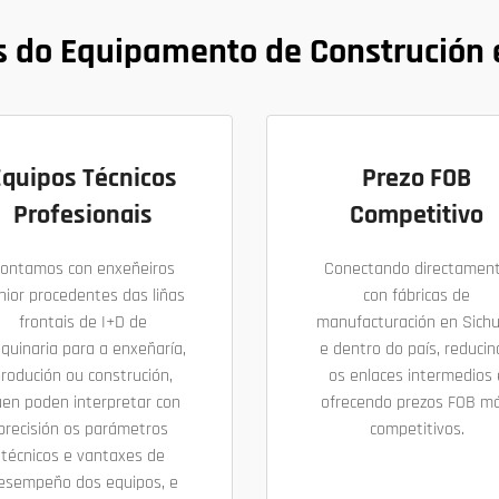
 do Equipamento de Construción
Equipos Técnicos
Prezo FOB
Profesionais
Competitivo
ontamos con enxeñeiros
Conectando directamen
nior procedentes das liñas
con fábricas de
frontais de I+D de
manufacturación en Sich
quinaria para a enxeñaría,
e dentro do país, reduci
rodución ou construción,
os enlaces intermedios 
en poden interpretar con
ofrecendo prezos FOB má
precisión os parámetros
competitivos.
técnicos e vantaxes de
esempeño dos equipos, e