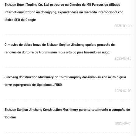
Sichuan Huaxi Trading Co., Ltd. estrea-se na Cimeira de Mil Persoas de Alibaba
International Station en Chongqing, expandíndose no mercado internacional coa
lóxica SEO de Google
2025-09-30
O mastro de dobre brazo de Sichuan Sanjian Jincheng apoia o proxecto de
renovación da torre de transmisión máis alta do país baseada en auga.
2025-07-25
Jincheng Construction Machinery da Third Company desenvolveu con éxito a grúa
torre supergrande de tipo plano JP560
2025-07-09
Sichuan Sanjian Jincheng Construction Machinery garante totalmente a campaña de
150 días
2025-07-01