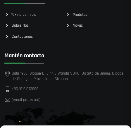
Páxina de inicio
Produtos
Sobre Nós
Novas
Contáctenos
Mantén contacto
Sala 1905, Bloque D, Jinniu Wanda SOHO, Distrito de Jinniu, Cidade
de Chengdu, Provincia de Sichuan
+86-18161272688
[email protected]