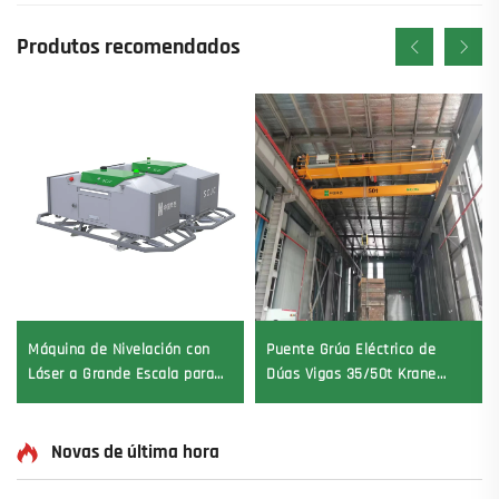
Produtos recomendados
Máquina de Nivelación con
Puente Grúa Eléctrico de
Láser a Grande Escala para
Dúas Vigas 35/50t Krane
Pavimento de Concreto Motor
8/10/20/30/35 Envergadura
Vibrador Modo de
Maquinaria e Equipamento
Accionamento Compresor
Industrial en Venda
Novas de última hora
Incluído