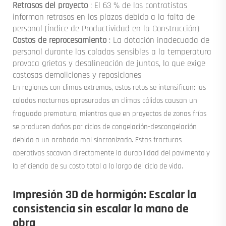
Retrasos del proyecto
: El 63 % de los contratistas
informan retrasos en los plazos debido a la falta de
personal (Índice de Productividad en la Construcción)
Costos de reprocesamiento
: La dotación inadecuada de
personal durante las coladas sensibles a la temperatura
provoca grietas y desalineación de juntas, lo que exige
costosas demoliciones y reposiciones
En regiones con climas extremos, estos retos se intensifican: las
coladas nocturnas apresuradas en climas cálidos causan un
fraguado prematuro, mientras que en proyectos de zonas frías
se producen daños por ciclos de congelación-descongelación
debido a un acabado mal sincronizado. Estas fracturas
operativas socavan directamente la durabilidad del pavimento y
la eficiencia de su costo total a lo largo del ciclo de vida.
Impresión 3D de hormigón: Escalar la
consistencia sin escalar la mano de
obra