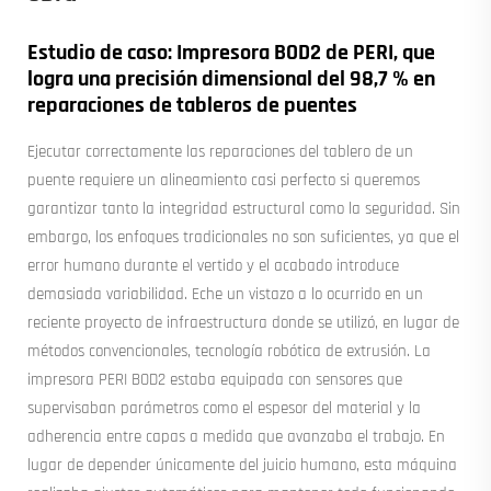
Estudio de caso: Impresora BOD2 de PERI, que
logra una precisión dimensional del 98,7 % en
reparaciones de tableros de puentes
Ejecutar correctamente las reparaciones del tablero de un
puente requiere un alineamiento casi perfecto si queremos
garantizar tanto la integridad estructural como la seguridad. Sin
embargo, los enfoques tradicionales no son suficientes, ya que el
error humano durante el vertido y el acabado introduce
demasiada variabilidad. Eche un vistazo a lo ocurrido en un
reciente proyecto de infraestructura donde se utilizó, en lugar de
métodos convencionales, tecnología robótica de extrusión. La
impresora PERI BOD2 estaba equipada con sensores que
supervisaban parámetros como el espesor del material y la
adherencia entre capas a medida que avanzaba el trabajo. En
lugar de depender únicamente del juicio humano, esta máquina