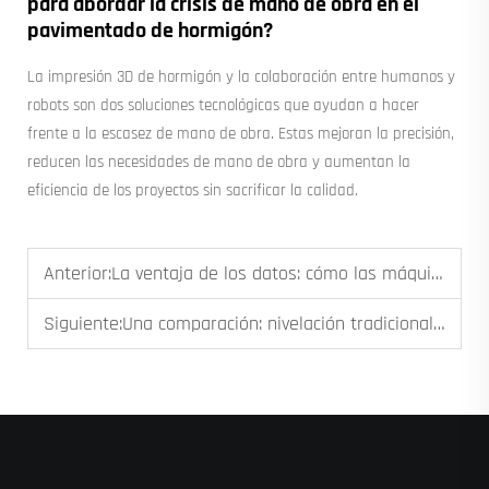
para abordar la crisis de mano de obra en el
pavimentado de hormigón?
La impresión 3D de hormigón y la colaboración entre humanos y
robots son dos soluciones tecnológicas que ayudan a hacer
frente a la escasez de mano de obra. Estas mejoran la precisión,
reducen las necesidades de mano de obra y aumentan la
eficiencia de los proyectos sin sacrificar la calidad.
Anterior:
La ventaja de los datos: cómo las máquinas pavimentadoras robóticas capturan analíticas para la garantía de calidad y la elaboración de informes
Siguiente:
Una comparación: nivelación tradicional de hormigón frente a pavimentación robótica