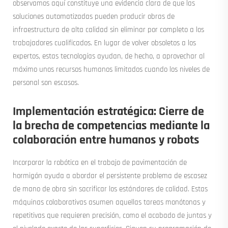
observamos aquí constituye una evidencia clara de que las
soluciones automatizadas pueden producir obras de
infraestructura de alta calidad sin eliminar por completo a los
trabajadores cualificados. En lugar de volver obsoletos a los
expertos, estas tecnologías ayudan, de hecho, a aprovechar al
máximo unos recursos humanos limitados cuando los niveles de
personal son escasos.
Implementación estratégica: Cierre de
la brecha de competencias mediante la
colaboración entre humanos y robots
Incorporar la robótica en el trabajo de pavimentación de
hormigón ayuda a abordar el persistente problema de escasez
de mano de obra sin sacrificar los estándares de calidad. Estas
máquinas colaborativas asumen aquellas tareas monótonas y
repetitivas que requieren precisión, como el acabado de juntas y