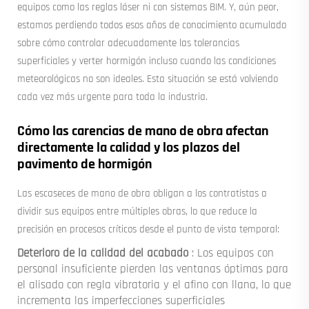
equipos como las reglas láser ni con sistemas BIM. Y, aún peor,
estamos perdiendo todos esos años de conocimiento acumulado
sobre cómo controlar adecuadamente las tolerancias
superficiales y verter hormigón incluso cuando las condiciones
meteorológicas no son ideales. Esta situación se está volviendo
cada vez más urgente para toda la industria.
Cómo las carencias de mano de obra afectan
directamente la calidad y los plazos del
pavimento de hormigón
Las escaseces de mano de obra obligan a los contratistas a
dividir sus equipos entre múltiples obras, lo que reduce la
precisión en procesos críticos desde el punto de vista temporal:
Deterioro de la calidad del acabado
: Los equipos con
personal insuficiente pierden las ventanas óptimas para
el alisado con regla vibratoria y el afino con llana, lo que
incrementa las imperfecciones superficiales