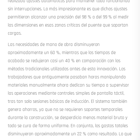
realizaba ajustes automáticos para mantener todo funcionando
sin interrupciones. Lo más impresionante es que dichos ajustes
permitieron alcanzar una precisión del 98 % o del 99 % al medir
las dimensiones en esas zonas críticas del puente que soportan
cargas.
Las necesidades de mano de obra disminuyeron
aproximadamente un 60 %, mientras que los tiempos de
acabado se redujeron casi un 40 % en comparación con los
métodos tradicionales utilizados antes de esta innovación. Los
trabajadores que antiguamente pasaban horas manipulando
materiales manualmente ahora dedican su tiempo a supervisar
las operaciones mediante controles simples de pantalla táctil,
tras tan solo sesiones básicas de inducción. El sistema también
genera ahorros, ya que no se requieren soportes temporales
durante la construcción, se desperdicia menos material bruto y
todo se cura de forma uniforme. En conjunto, los gastos totales
disminuyeron aproximadamente un 22 % como resultado. Lo que