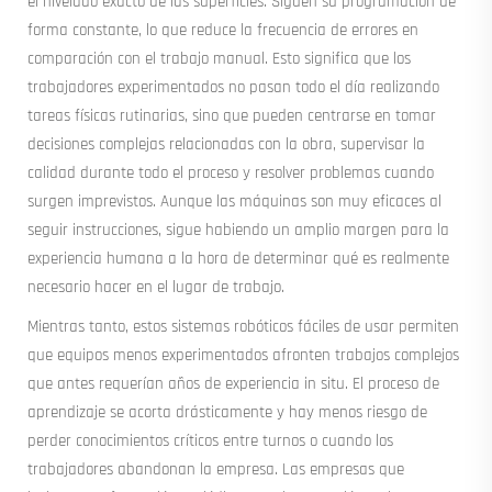
el nivelado exacto de las superficies. Siguen su programación de
forma constante, lo que reduce la frecuencia de errores en
comparación con el trabajo manual. Esto significa que los
trabajadores experimentados no pasan todo el día realizando
tareas físicas rutinarias, sino que pueden centrarse en tomar
decisiones complejas relacionadas con la obra, supervisar la
calidad durante todo el proceso y resolver problemas cuando
surgen imprevistos. Aunque las máquinas son muy eficaces al
seguir instrucciones, sigue habiendo un amplio margen para la
experiencia humana a la hora de determinar qué es realmente
necesario hacer en el lugar de trabajo.
Mientras tanto, estos sistemas robóticos fáciles de usar permiten
que equipos menos experimentados afronten trabajos complejos
que antes requerían años de experiencia in situ. El proceso de
aprendizaje se acorta drásticamente y hay menos riesgo de
perder conocimientos críticos entre turnos o cuando los
trabajadores abandonan la empresa. Las empresas que