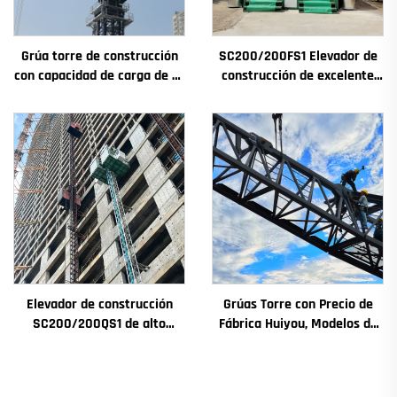
Grúa torre de construcción
SC200/200FS1 Elevador de
con capacidad de carga de 4t
construcción de excelente
a 12t, nuevos componentes
rendimiento para fachadas y
principales: caja de
pozos de ascensores,
engranajes, motor de
destinado a Argelia
engranaje, rodamiento
Elevador de construcción
Grúas Torre con Precio de
SC200/200QS1 de alto
Fábrica Huiyou, Modelos de
rendimiento para
4, 5, 6 y 8 Toneladas para
construcción de fachadas y
Sitios de Construcción
pozos de ascensores, en