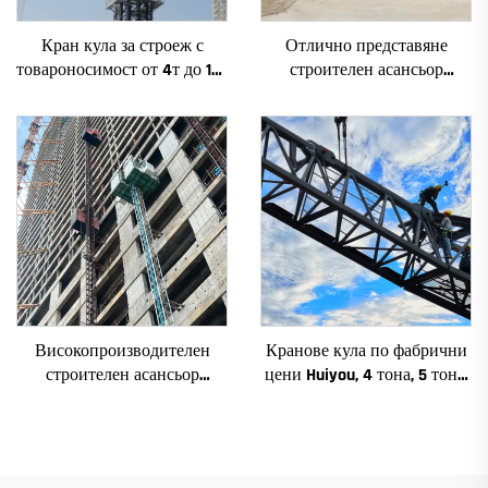
Кран кула за строеж с
Отлично представяне
товароносимост от 4т до 12т
строителен асансьор
ново зъбно предаване,
SC200/200FS1 за фасади и
зъбно колело, мотор, лагер,
асансьорни шахти за Алжир
основни компоненти
Високопроизводителен
Кранове кула по фабрични
строителен асансьор
цени Huiyou, 4 тона, 5 тона,
SC200/200QS1 за фасади и
6 тона, 8 тона, модели за
асансьорни шахти за
строителни обекти
продажба на ниска цена