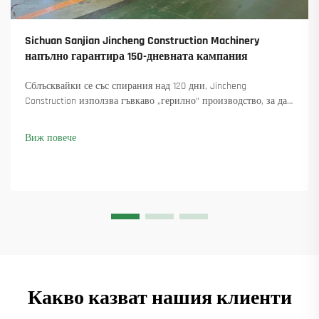
Sichuan Sanjian Jincheng Construction Machinery
напълно гарантира 150-дневната кампания
Сблъсквайки се със спирания над 120 дни, Jincheng
Construction използва гъвкаво „герилно“ производство, за да
достави 18 въртящи се крана и осигури над 45 нови поръчки.
Вижте как са поддържали производството в движение.
Виж повече
Научете повече.
Какво казват нашия клиенти