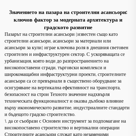
Значението на пазара на строителни асансьори:
ключов фактор за модерната архитектура и
градското развитие
Пазарът на строителни асансьори (известен също като
строителни асансьори, асансьори за материали или
асансьори за кули) играе ключова роля в днешния световен
строителен и инфраструктурен сектор. С ускоряващата се
урбанизация, която води до разпространението на
високопоставени сгради, търговски комплекси и
широкомащабни инфраструктурни проекти, строителните
асансьори са се превърнали в съществено оборудване за
осигуряване на вертикална ефективност на транспорта,
безопасност на строи Техното значение надхвърля
техническата функционалност и оказва дълбоко влияние
върху икономическото развитие, индустриалните стандарти
и бъдещото градско строителство.
1. да се съобрази с Основен инструмент за подпомагане на
високопоставено строителство и вертикални операции
Строителните асансьори служат като незаменими