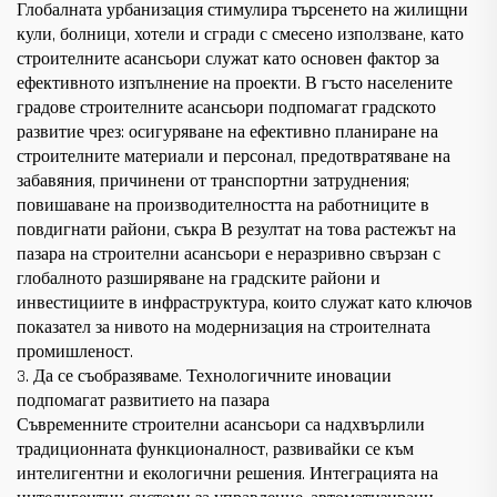
Глобалната урбанизация стимулира търсенето на жилищни
кули, болници, хотели и сгради с смесено използване, като
строителните асансьори служат като основен фактор за
ефективното изпълнение на проекти. В гъсто населените
градове строителните асансьори подпомагат градското
развитие чрез: осигуряване на ефективно планиране на
строителните материали и персонал, предотвратяване на
забавяния, причинени от транспортни затруднения;
повишаване на производителността на работниците в
повдигнати райони, съкра В резултат на това растежът на
пазара на строителни асансьори е неразривно свързан с
глобалното разширяване на градските райони и
инвестициите в инфраструктура, които служат като ключов
показател за нивото на модернизация на строителната
промишленост.
3. Да се съобразяваме. Технологичните иновации
подпомагат развитието на пазара
Съвременните строителни асансьори са надхвърлили
традиционната функционалност, развивайки се към
интелигентни и екологични решения. Интеграцията на