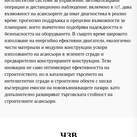
интелигентни системи за управление, автоматизирани
операции и дистанционно наблюдение, включено в IoT, дава
възможност на асансьорите да имат диагностика в реално
време, прогнозно поддръжка и прецизни възможности за
планиране, което значително подобрява надеждността и
безопасността на оборудването. В същото време широкото
използване на енергийно ефективни двигатели, екологично
чисти материали и модулни конструкции ускори
използването на асансьори в зелените сгради и
предварително конструираните конструкции. Тези
иновации не само оптимизират ефективността на
строителството, но и катализират търсенето на
интелигентни сгради и строителни обекти с ниски
въглеродни емисии на нововъзникващите пазари, като
допълнително разширяват търговската стойност на
строителните асансьори.
ЧЗВ