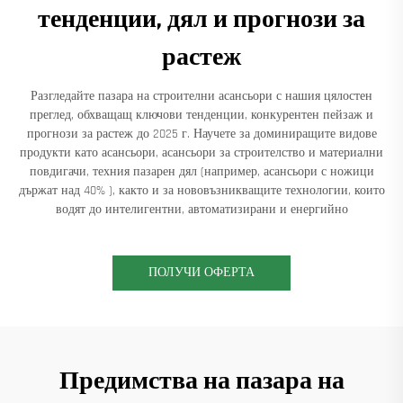
тенденции, дял и прогнози за
растеж
Разгледайте пазара на строителни асансьори с нашия цялостен
преглед, обхващащ ключови тенденции, конкурентен пейзаж и
прогнози за растеж до 2025 г. Научете за доминиращите видове
продукти като асансьори, асансьори за строителство и материални
повдигачи, техния пазарен дял (например, асансьори с ножици
държат над 40% ), както и за нововъзникващите технологии, които
водят до интелигентни, автоматизирани и енергийно
ПОЛУЧИ ОФЕРТА
Предимства на пазара на