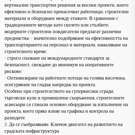
вертикални транспортни решения за високи проекти, които
ефективно и безопасно пренасочват работници, строителни
материали и оборудване между етажите. В сравнение с
традиционните методи като скелето или стълбите,
модерните строителни повдигатели предлагат различни
предимства: - значително подобряване на ефективността на
транспортирането на персонал и материали, намаляване на
строителното време;
- строго спазване на международните стандарти за
безопасност, свеждане до минимум на оперативните
рискове;
- Оптимизиране на работните потоци на голяма височина,
осигуряване на гладък напредък на проекта.
Особено при строителството на супервисоки сгради,
търговски кули и промишлени съоръжения, строителните
асансьори са станали основно оборудване за изпълнение на
проекта, което пряко влияе на графика и контрола на
разходите.
2. Да се съобразяваме. Ключов двигател на развитието на
градската инфраструктура