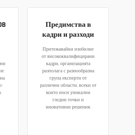
OB
Предимства в
кадри и разходи
Притежавайки изобилие
от висококвалифицирани
ени
кадри, организацията
не
разполага с разнообразна
ена
група експерти от
о-
различни области, всеки от
.
които носи уникални
гледни точки и
иновативни решения.