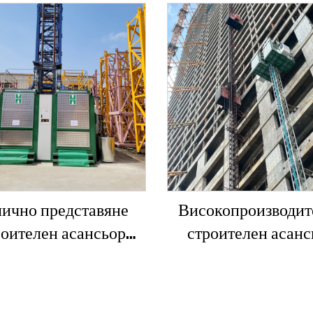
ично представяне
Високопроизводит
роителен асансьор
строителен асанс
/200FS1 за фасади и
SC200/200QS1 за фа
ансьорни шахти за
асансьорни шахти
Алжир
продажба на ниска