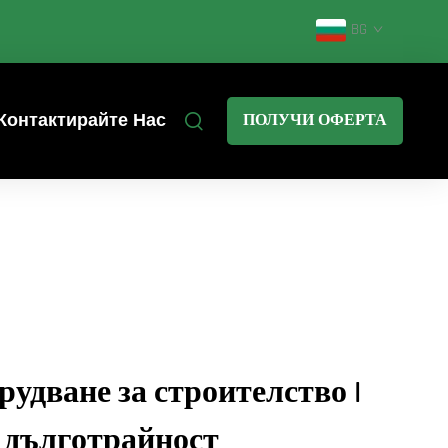
BG
Контактирайте Нас
ПОЛУЧИ ОФЕРТА
удване за строителство |
 дълготрайност