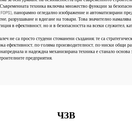
 Съвременната техника включва множество функции за безопасно
 (FOPS), панорамно огледално изображение и автоматизирани пре
не, разрушаване и вдигане на товари. Това значително намалява
иция в ефективност, но и в безопасността на всеки служител, ка
леч не са просто студени стоманени създания; те са стратегичес
ка ефективност, по-голяма производителност, по-ниски общи ра
 напреднала и надеждна механизирана техника е станало основа
строителните предприятия.
ЧЗВ