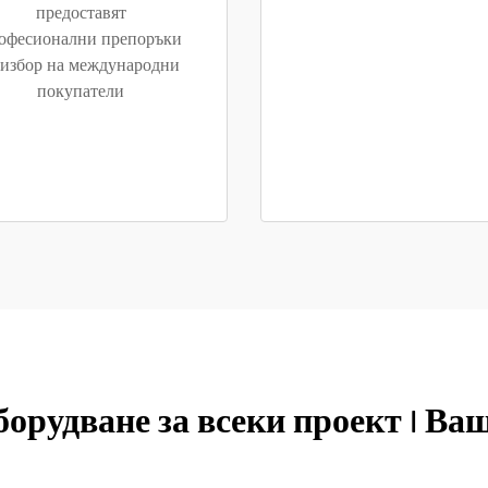
предоставят
офесионални препоръки
 избор на международни
покупатели
борудване за всеки проект | Ва