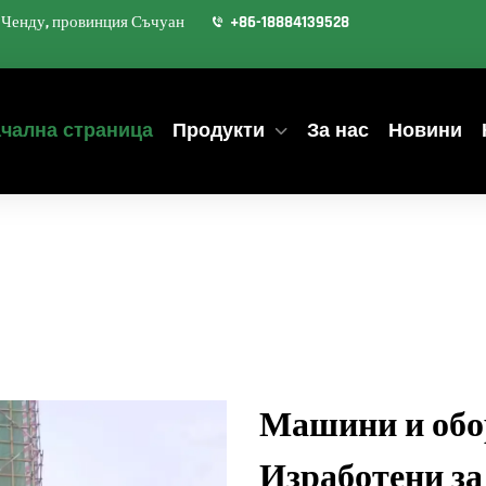
д Ченду, провинция Съчуан
+86-18884139528
чална страница
Продукти
За нас
Новини
Машини и обор
Изработени за