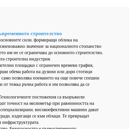
съвременното строителство
а основните сили, формиращи облика на
изненоважно значение за националното стопанство
ето им не се ограничава до основното строителство,
ата строителна индустрия.
оителни площадки с ограничен времеви график,
ърши обема работа на дузини или дори стотици
е само позволява поемането на още повече спешни
от тежка ръчна работа и им позволява да се
. Технологичните постижения са въоръжили
ират точност на милиметър при равнинността на
зи специализирани, високоефективни машини дават
гради, издигащи се към облаци. Те превръщат
и инфраструктурата.
ство. Безопасността е първостепенното