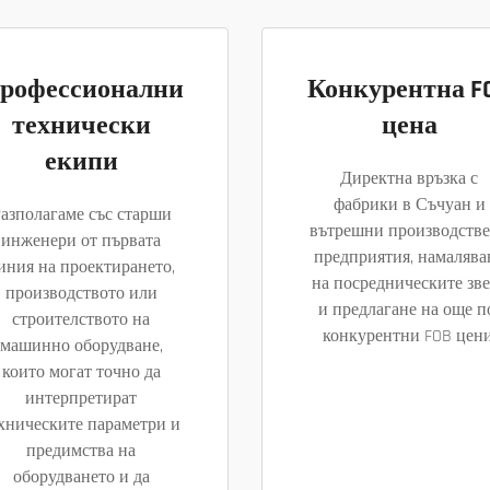
рофессионални
Конкурентна F
технически
цена
екипи
Директна връзка с
фабрики в Съчуан и
азполагаме със старши
вътрешни производств
инженери от първата
предприятия, намалява
иния на проектирането,
на посредническите зв
производството или
и предлагане на още п
строителството на
конкурентни FOB цени
машинно оборудване,
които могат точно да
интерпретират
хническите параметри и
предимства на
оборудването и да