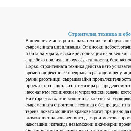
компоненти
Строителна техника и обо
В днешния етап строителната техника и оборудване
съвременната цивилизация. От високи небостъргач
и бита на хората, всяка кристализация на човешкия 
а дълбоко повлиява върху ефективността, безопасно
Първо, строителната техника действа като усилват
времето директно се превръща в разходи и репутац
ръчни работници, съкращавайки продължителността 
проекти, но също така оптимизира разпределението
насочат към технически и управленски задачи, кое
На второ място, тези машини са ключът за разширя
съвременната строителна техника с безпрецедентна
терена, докато мощните кранове могат прецизно да
възможност на човечеството да строи мостове, прос
някогашни, изглежда невъзможни инженерни проекти
Още по-важно е, че строителната техника е незамен