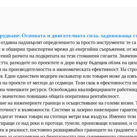
рудване: Основата и двигателната сила, задвижваща 
 отдавна надхвърлят определението за просто инструменти; те с
и и обширни транспортни мрежи до енергийни съоръжения, от ж
гений разчита на подкрепата на тези стоманени гиганти. Значени
стта, разходите по проектите и дори върху бъдещия облик на цял
ел на производителността и икономическата ефективност. На стр
ия. Един-единствен модерен екскаватор или товарач може да изв
на проекти от месеци до седмици. Този скок в ефективността н
 на човешките ресурси. Освобождава квалифицираните работници 
то значително повишава общата оперативна рентабилност.
ване на инженерните граници и осъществяване на големи визии
 точност и възможности. Системи за лазерно нивелиране гарант
 вдигат тежки товари на стотици метри във въздуха. Именно те
тиращи се над реки и протоци, тунели, пронизващи планини, и с
 в реалност, постоянно разширявайки границите на градовете 
има за осигуряване на безопасността при съвременното строител