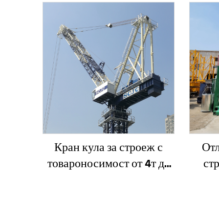
Кран кула за строеж с
Отл
товароносимост от 4т до
ст
12т ново зъбно предаване,
SC200
зъбно колело, мотор,
ас
лагер, основни