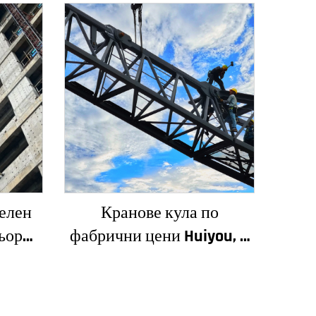
елен
Кранове кула по
ьор
фабрични цени Huiyou, 4
сади и
тона, 5 тона, 6 тона, 8
 за
тона, модели за
 цена
строителни обекти