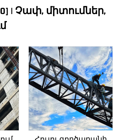
] | Չափ, միտումներ,
մ
ում
Հույու գործարանի