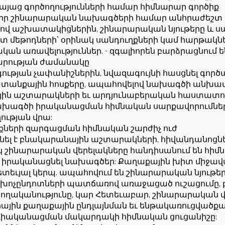
այաց գործողությունների համար հիմնարար գործիք
իր շինարարական նախագծերի համար անհրաժեշտ ո
պով աշխատակիցներին, շինարարական նյութերը և 
տ մեթոդների՝ օրինակ սանդուղքների կամ հարթակ
կան առավելություններ. - զգալիորեն բարձրացնում
րարության ժամանակը
ության չափանիշներին, նվազագույնի հասցնել գործ
խատանքային հոսքերը, ապահովելով նախագծի անխ
յին աշտարակների եւ արդյունաբերական հաստատո
ախագծի իրականացման հիմնական սարքավորումներ, 
ության վրա:
քների զարգացման հիմնական շարժիչ ուժ
լ է բնակարանային աշտարակների, հիվանդանոցների
 շինարարական վերելակները հանդիսանում են հիմն
տ իրականացնել նախագծեր: Քաղաքային խիտ միջավ
տեւյալ կերպ. ապահովում են շինարարական նյութե
 խոչընդոտների պատճառով առաջացած ուշացումը, 
ականությունը, կար Հետեւաբար, շինարարական վե
ին քաղաքային ընդլայնման եւ ենթակառուցվածքայի
դիականացման մակարդակի հիմնական ցուցանիշը: