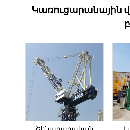
Կառուցարանային վեր
Շինարարական
Լ