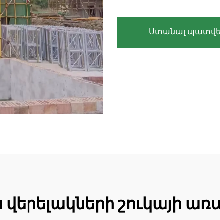
Ստանալ պատվե
երելակների շուկայի առա