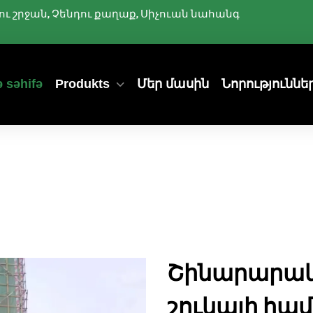
ննիու շրջան, Չենդու քաղաք, Սիչուան նահանգ
 səhifə
Produkts
Մեր մասին
Նորություննե
Շինարարակ
շուկայի հ