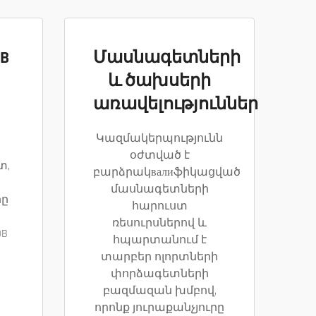
B
Մասնագետների
և ծախսերի
առավելություններ
պ
Կազմակերպությունն
օժտված է
տ,
բարձրակвалиֆիկացված
մասնագետների
րը
հարուստ
ռեսուրսներով և
OB
հպարտանում է
տարբեր ոլորտների
փորձագետների
բազմազան խմբով,
որոնք յուրաքանչյուրը