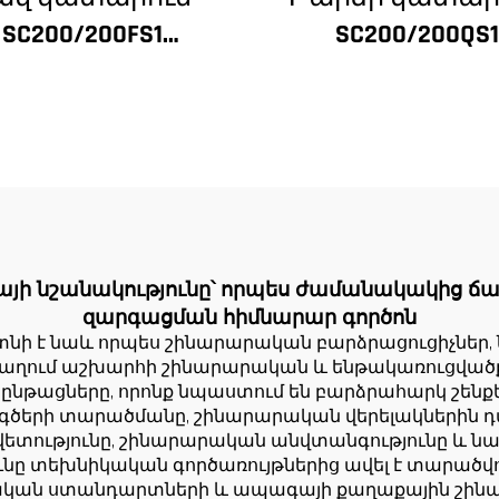
SC200/200FS1
SC200/200QS1
ինարարական
Շինարարակ
տանիք շենքի
տանիք շենք
ատի և վերելակի
ճակատի և վերե
նդղակի համար
սանդղակի
լժիրի համար
շինարարությ
համար ցածր գ
կայի նշանակությունը՝ որպես ժամանակակից 
զարգացման հիմնարար գործոն
տնի է նաև որպես շինարարական բարձրացուցիչներ, 
խաղում աշխարհի շինարարական և ենթակառուցվածքա
ացները, որոնք նպաստում են բարձրահարկ շենքե
երի տարածմանը, շինարարական վերելակներին դա
ետությունը, շինարարական անվտանգությունը և 
նը տեխնիկական գործառույթներից ավել է տարածվու
կան ստանդարտների և ապագայի քաղաքային շինա