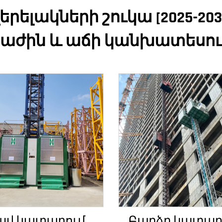
ելակների շուկա [2025-2030
բաժին և աճի կանխատեսու
ավ կատարում
Բարձր կատար