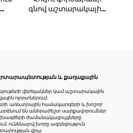
գնով աշտարակային
ան
ճանկեր 4 տոննա 5
ի
տոննա 6 տոննա 8
լակի
տոննա մոդելներ
շինարարական
ան
հրապարակների
նով
համար
ճարտարապետության և քաղաքային
նյութերի վերելակներ կամ աշտարակային
յին ոլորտներում:
րի, առևտրային համակարգերի և խոշոր
րձնում են անհրաժեշտ սարքավորումներ
նախագծերի ժամանակացույցները
մ, ունենալով խորը ազդեցություն
րարության վրա: