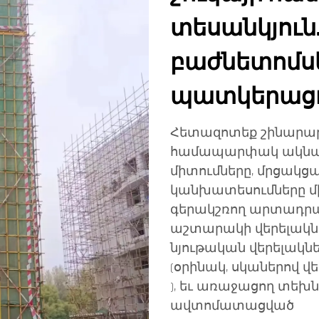
տեսանկյուն.
բաժնետոմսե
պատկերացո
Հետազոտեք շինարար
համապարփակ ակնարկ
միտումները, մրցակց
կանխատեսումները մի
գերակշռող արտադրան
աշտարակի վերելակնե
նյութական վերելակն
(օրինակ, սկաներով վե
), եւ առաջացող տեխն
ավտոմատացված