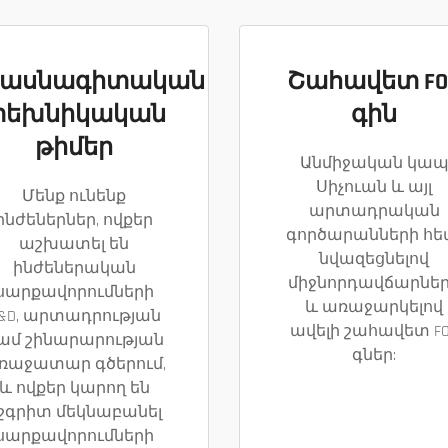
ասնագիտական
Շահավետ FO
տեխնիկական
գին
թիմեր
Անմիջական կա
Սիչուան և այլ
Մենք ունենք
արտադրական
ինժեներներ, ովքեր
գործարանների հե
աշխատել են
նվազեցնելով
ինժեներական
միջնորդավճարնե
սարքավորումների
և առաջարկելով
&D, արտադրության
ավելի շահավետ F
ամ շինարարության
գներ:
ռաջատար գծերում,
և ովքեր կարող են
շգրիտ մեկնաբանել
սարքավորումների