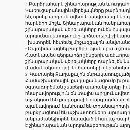
1. Բարձրահարկ շինարարության և ուղղահ
Կառուցարանային վերելակները բարձրադ
են, որոնք արդյունավետ և անվտանգ կեր
հարկերի միջև: Շինարարական հանրահայ
շինարարական վերելակները ունեն հսկայա
արդյունավետությունը, կրճատելով շինա
- խստորեն հետեւել միջազգային անվտանգ
- Օպտիմալացնել բարձրության վրա աշ
Հատկապես գերբարձր շենքերի, առեւտրա
շինարարական վերելակները դարձել են ն
ժամանակացույցի եւ ծախսերի վերահսկող
2. Կատարել Քաղաքային ենթակառուցված
Համաշխարհային քաղաքայնացումը խթանե
օգտագործման շենքերի պահանջարկը, իսկ
հնարավորություն են տալիս արդյունավե
աջակցում են քաղաքային զարգացմանը հե
պլանավորում, կանխում են տրանսպորտի
բարձրացնում են աշխատողների արտադրող
անբաժանելիորեն կապված է համաշխարհայ
է շինարարական արդյունաբերության ար