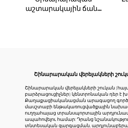
աշտարակային ճանկ
4տ-ից մինչև 12տ
Շ
բեռնամբարի
հզորությամբ, նոր
ճակ
ատամնանիվի արկղ,
սա
ատամնանիվի
Ա
շարժիչ,
աստիճանավոր
Շինարարական վերելակների շու
ստորին մաս
Շինարարական վերելակների շուկան (հայ
բարձրացուցիչներ) կենտրոնական դեր է 
Քաղաքացիականացման արագացող գործընթ
մասշտաբի ենթակառուցվածքային նախագծ
ուղղահայաց տրանսպորտային արդյունավ
ապահովելու համար: Դրանց նշանակությու
տնտեսական զարգացման, արդյունաբերա