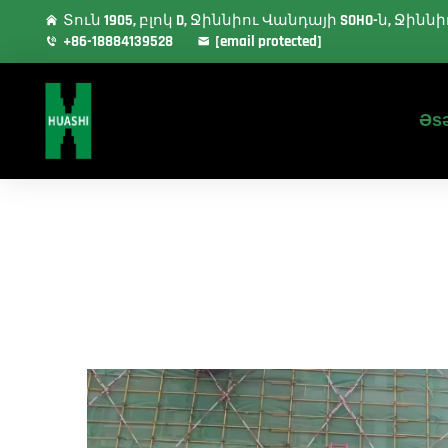
Տուն 1905, բլոկ D, Ջիննիու Վանդայի SOHO-ն, Ջի
+86-18884139528
[email protected]
Əsə