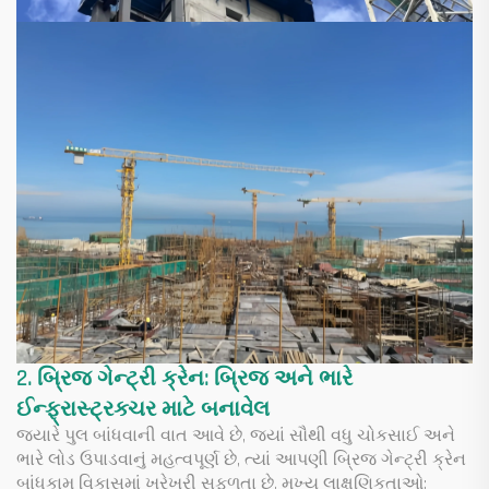
2. બ્રિજ ગેન્ટ્રી ક્રેન: બ્રિજ અને ભારે
ઈન્ફ્રાસ્ટ્રક્ચર માટે બનાવેલ
જ્યારે પુલ બાંધવાની વાત આવે છે, જ્યાં સૌથી વધુ ચોકસાઈ અને
ભારે લોડ ઉપાડવાનું મહત્વપૂર્ણ છે, ત્યાં આપણી બ્રિજ ગેન્ટ્રી ક્રેન
બાંધકામ વિકાસમાં ખરેખરી સફળતા છે. મુખ્ય લાક્ષણિકતાઓ: