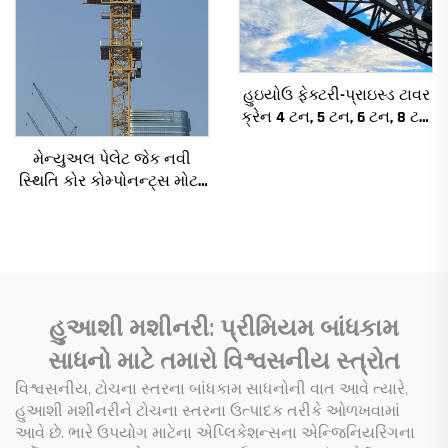
હુઇયોઉ ફેક્ટરી-પ્રાઇસ્ડ ટાવર
ક્રેન 4 ટન, 5 ટન, 6 ટન, 8 ટન
મોડેલ્સ નિર્માણ સાઇટ્સ માટે
મેન્યુઅલ પેલેટ જેક નવી
સ્થિતિ કોર કોમ્પોનન્ટ્સ મોટર
ગિયરબોક્સ ગિયર બેરિંગ પંપ
એન્જિન રેટેડ લોડિંગ
હુઆશી મશીનરી: પ્રીમિયમ બાંધકામ
સાધનો માટે તમારો વિશ્વસનીય સ્ત્રોત
વિશ્વસનીય, ટોચના સ્તરના બાંધકામ સાધનોની વાત આવે ત્યારે,
હુઆશી મશીનરીને ટોચના સ્તરના ઉત્પાદક તરીકે ઓળખવામાં
આવે છે. ભારે ઉપયોગ માટેના એપ્લિકેશન્સના એન્જિનિયરિંગના