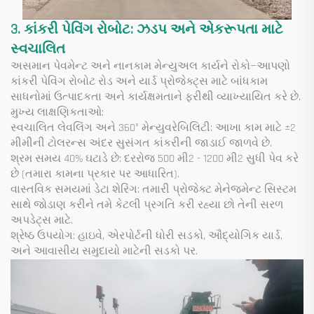
3. કાંકરી પેવિંગ રોબોટ: ઝડપ અને એકરૂપતા માટે
સ્વચાલિત
અસમાન પેવમેન્ટ અને નાનકામ મેન્યુઅલ કાર્યને રોકો—આપણો
કાંકરી પેવિંગ રોબોટ રોડ અને યાર્ડ પ્રોજેક્ટ્સ માટે બાંધકામ
સાધનોમાં ઉત્પાદકતા અને કાર્યક્ષમતાને ફરીથી વ્યાખ્યાયિત કરે છે.
મુખ્ય લાક્ષણિકતાઓ:
સ્વચાલિત લેવલિંગ અને 360° મેન્યુવરેબિલિટી: આખા કામ માટે ±2
મીમીની ટોલરન્સ અંદર સુસંગત કાંકરીની જાડાઈ જાળવે છે.
શ્રમ સમય 40% ઘટાડે છે: દરરોજ 500 મી2 - 1200 મી2 સુધી પેવ કરે
છે (તમારા કામના પ્રકાર પર આધારિત).
વાસ્તવિક સમયમાં ડેટા શેરિંગ: તમારી પ્રોજેક્ટ મેનેજમેન્ટ સિસ્ટમ
સાથે જોડાણ કરીને તમે કેટલી પ્રગતિ કરી રહ્યા છો તેની સરળ
અપડેટ્સ માટે.
શ્રેષ્ઠ ઉપયોગ: હાઇવે, એરપોર્ટની ધોરી સડકો, ઔદ્યોગિક યાર્ડ,
અને આવાસીય સમુદાયો માટેની સડકો પર.