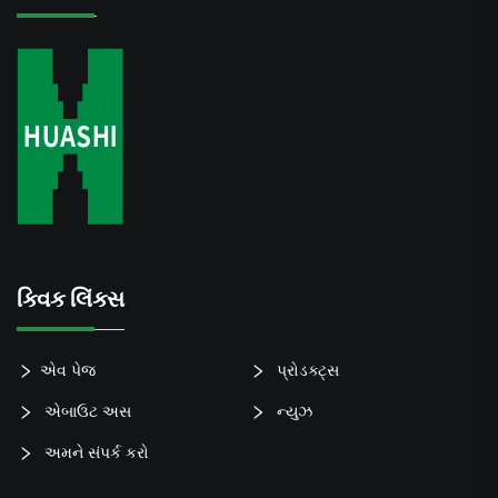
ક્વિક લિંક્સ
એવ પેજ
પ્રોડક્ટ્સ
એબાઉટ અસ
ન્યુઝ
અમને સંપર્ક કરો