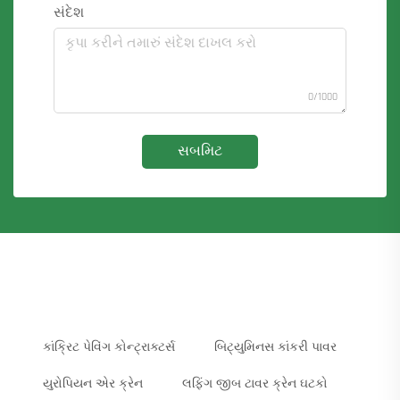
સંદેશ
0/1000
સબમિટ
કાંક્રિટ પેવિંગ કોન્ટ્રાક્ટર્સ
બિટ્યુમિનસ કાંકરી પાવર
યુરોપિયન એર ક્રેન
લફિંગ જીબ ટાવર ક્રેન ઘટકો