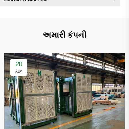
અમારી કંપની
20
Aug