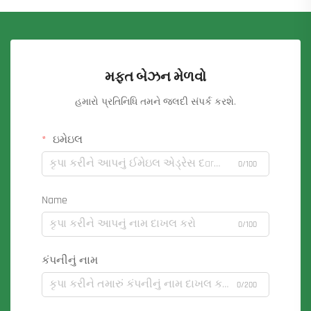
મફત બેઝન મેળવો
હમારો પ્રતિનિધિ તમને જલદી સંપર્ક કરશે.
ઇમેઇલ
0/100
Name
0/100
કંપનીનું નામ
0/200