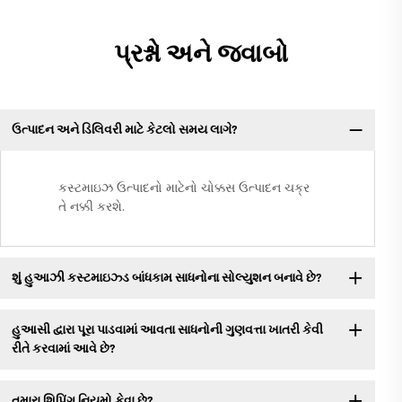
પ્રશ્નો અને જવાબો
ઉત્પાદન અને ડિલિવરી માટે કેટલો સમય લાગે?
કસ્ટમાઇઝ ઉત્પાદનો માટેનો ચોક્કસ ઉત્પાદન ચક્ર
તે નક્કી કરશે.
શું હુઆઝી કસ્ટમાઇઝ્ડ બાંધકામ સાધનોના સોલ્યુશન બનાવે છે?
હુઆસી દ્વારા પૂરા પાડવામાં આવતા સાધનોની ગુણવત્તા ખાતરી કેવી
રીતે કરવામાં આવે છે?
તમારા શિપિંગ નિયમો કેવા છે?