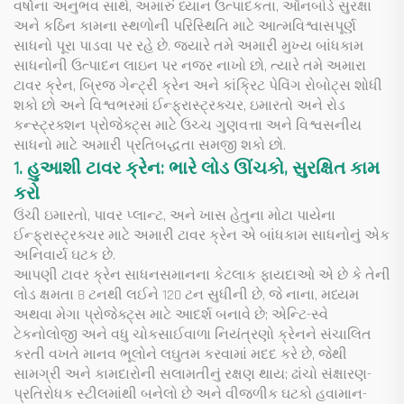
વર્ષોના અનુભવ સાથે, અમારું ધ્યાન ઉત્પાદકતા, ઑનબોર્ડ સુરક્ષા
અને કઠિન કામના સ્થળોની પરિસ્થિતિ માટે આત્મવિશ્વાસપૂર્ણ
સાધનો પૂરા પાડવા પર રહે છે. જ્યારે તમે અમારી મુખ્ય બાંધકામ
સાધનોની ઉત્પાદન લાઇન પર નજર નાખો છો, ત્યારે તમે અમારા
ટાવર ક્રેન, બ્રિજ ગેન્ટ્રી ક્રેન અને કાંક્રિટ પેવિંગ રોબોટ્સ શોધી
શકો છો અને વિશ્વભરમાં ઈન્ફ્રાસ્ટ્રક્ચર, ઇમારતો અને રોડ
કન્સ્ટ્રક્શન પ્રોજેક્ટ્સ માટે ઉચ્ચ ગુણવત્તા અને વિશ્વસનીય
સાધનો માટે અમારી પ્રતિબદ્ધતા સમજી શકો છો.
1. હુઆશી ટાવર ક્રેન: ભારે લોડ ઊંચકો, સુરક્ષિત કામ
કરો
ઉંચી ઇમારતો, પાવર પ્લાન્ટ, અને ખાસ હેતુના મોટા પાયેના
ઈન્ફ્રાસ્ટ્રક્ચર માટે અમારી ટાવર ક્રેન એ બાંધકામ સાધનોનું એક
અનિવાર્ય ઘટક છે.
આપણી ટાવર ક્રેન સાધનસમાનના કેટલાક ફાયદાઓ એ છે કે તેની
લોડ ક્ષમતા 8 ટનથી લઈને 120 ટન સુધીની છે, જે નાના, મધ્યમ
અથવા મેગા પ્રોજેક્ટ્સ માટે આદર્શ બનાવે છે; એન્ટિ-સ્વે
ટેકનોલોજી અને વધુ ચોકસાઈવાળા નિયંત્રણો ક્રેનને સંચાલિત
કરતી વખતે માનવ ભૂલોને લઘુતમ કરવામાં મદદ કરે છે, જેથી
સામગ્રી અને કામદારોની સલામતીનું રક્ષણ થાય; ઢાંચો સંક્ષારણ-
પ્રતિરોધક સ્ટીલમાંથી બનેલો છે અને વીજળીક ઘટકો હવામાન-