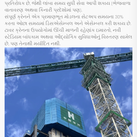
પ્રતિરોધક છે, જેથી લાંબા સમય સુધી સેવા આપી શકાય (ભેજવાળા
વાતાવરણ અથવા કિનારી પ્રદેશોમાં પણ).
સંપૂર્ણ ક્રેનને એક પ્રમાણભૂત મોડલના સેટઅપ સમયના 30%
કરતા ઓછા સમયમાં ડિસએસેમ્બલ અને એસેમ્બલ કરી શકાય છે.
ટાવર ક્રેનના ઉપયોગોમાં ઊંચી માળની રહેણાંક ઇમારતો, નવી
સ્ટેડિયમ બાંધકામ અથવા ઔદ્યોગિક સુવિધાઓનું વિસ્તરણ સામેલ
છે, પણ તેનાથી મર્યાદિત નથી.