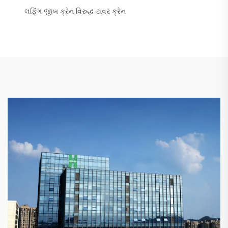
લફિંગ જીબ ક્રેન વિરુદ્ધ ટાવર ક્રેન