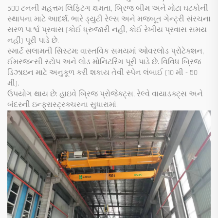
500 ટનની મહત્તમ લિફ્ટિંગ ક્ષમતા, બ્રિજ બીમ અને મોટા ઘટકોની
સ્થાપના માટે આદર્શ. ભારે ડ્યુટી રેલ્સ અને મજબૂત ગેન્ટ્રી સંરચના
સરળ પાર્શ્વ પ્રવાસ (કોઈ ધ્રુજારી નહીં, કોઈ રેખીય પ્રવાસ સમય
નહીં) પૂરી પાડે છે.
સ્માર્ટ સલામતી સિસ્ટમ: વાસ્તવિક સમયમાં ઓવરલોડ પ્રોટેક્શન,
ઈમરજન્સી સ્ટોપ અને લોડ મોનિટરિંગ પૂરી પાડે છે. વિવિધ બ્રિજ
ડિઝાઇન માટે અનુકૂળ કરી શકાય તેવી સ્પેન લંબાઈ (10 મી - 50
મી).
ઉપયોગ થાય છે: હાઇવે બ્રિજ પ્રોજેક્ટ્સ, રેલ્વે વાયાડક્ટ્સ અને
બંદરની ઇન્ફ્રાસ્ટ્રક્ચરના સુધારામાં.