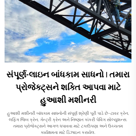
સંપૂર્ણ-લાઇન બાંધકામ સાધનો | તમારા
પ્રોજેક્ટ્સને શક્તિ આપવા માટે
હુઆશી મશીનરી
હુઆશી મશીનરી બાંધકામ સાધનોની સંપૂર્ણ શ્રેણી પૂરી પાડે છે—ટાવર ક્રેન,
લફિંગ જિબ ક્રેન, ગેન્ટ્રી ક્રેન અને નિષ્ણાત કાંકરી પેવિંગ સોલ્યુશન્સ.
તમારા પ્રોજેક્ટ્સને આગળ ધપાવવા માટે ટકાઉપણા અને ઉચ્ચતમ
કાર્યક્ષમતા માટે ડિઝાઇન કરાયેલ.