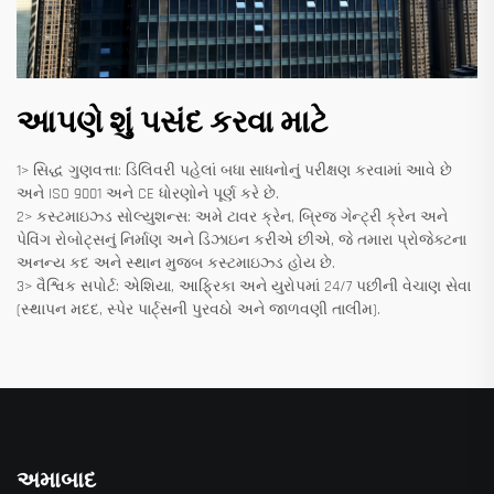
આપણે શું પસંદ કરવા માટે
1> સિદ્ધ ગુણવત્તા: ડિલિવરી પહેલાં બધા સાધનોનું પરીક્ષણ કરવામાં આવે છે
અને ISO 9001 અને CE ધોરણોને પૂર્ણ કરે છે.
2> કસ્ટમાઇઝ્ડ સોલ્યુશન્સ: અમે ટાવર ક્રેન, બ્રિજ ગેન્ટ્રી ક્રેન અને
પેવિંગ રોબોટ્સનું નિર્માણ અને ડિઝાઇન કરીએ છીએ, જે તમારા પ્રોજેક્ટના
અનન્ય કદ અને સ્થાન મુજબ કસ્ટમાઇઝ્ડ હોય છે.
3> વૈશ્વિક સપોર્ટ: એશિયા, આફ્રિકા અને યુરોપમાં 24/7 પછીની વેચાણ સેવા
(સ્થાપન મદદ, સ્પેર પાર્ટ્સની પુરવઠો અને જાળવણી તાલીમ).
અમાબાદ