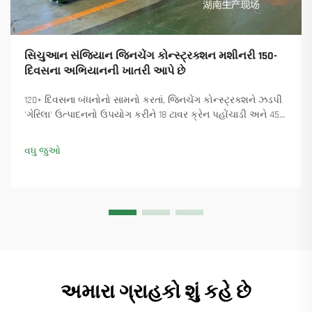
સિચુઆન સંજિયાન જિનચેંગ કોન્સ્ટ્રક્શન મશીનરી 150-
દિવસના અભિયાનની ખાતરી આપે છે
120+ દિવસના બંધનોનો સામનો કરતાં, જિનચેંગ કોન્સ્ટ્રક્શને ઝડપી
'ગેરિલા' ઉત્પાદનનો ઉપયોગ કરીને 18 ટાવર ક્રેન પહોંચાડી અને 45+
નવા ઓર્ડર સુનિશ્ચિત કર્યા. કેવી રીતે ઉત્પાદન ચાલુ રાખ્યું તે જુઓ.
વધુ માહિતી મેળવો.
વધુ જુઓ
અમારા ગ્રાહકો શું કહે છે