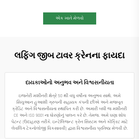
એક ખાતે મેળવો
લફિંગ જીબ ટાવર ક્રેનના ફાયદા
દાયકાઓનો અનુભવ અને વિશ્વસનીયતા
ઇજનેરી મશીનરી ક્ષેત્રે 50 થી વધુ વર્ષોના અનુભવ સાથે, અમે
સિચુઆન હુઆશી ગ્રુપની સહાયક કંપની છીએ અને મજબૂત
ક્રેડિટ અને વિશ્વસનીયતા સ્થાપિત કરી છે. અમારી બધી જ મશીનરી
CE અને ISO 9001 ના ધોરણોનું પાલન કરે છે. તેમજ, અમે ઘણા શોધ
પેટન્ટ (ઉદાહરણ તરીકે, ઇન્ટેલિજન્ટ ક્રેન સિસ્ટમ અને કોંક્રિટ માટે
લેવલિંગ ટેકનોલોજી વિકસાવવી) દ્વારા વિશ્વસનીય પ્રતિષ્ઠા મેળવી છે.