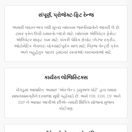
સંપૂર્ણ, પ્રોજેક્ટ-ફિટ રેન્જ
અમારી લાઇન-અપ બધી મુખ્ય બાંધકામ જરૂરિયાતોને આવરી લે છે:
ટાવર ક્રેન ઉંચી ઇમારતો/બંદરો માટે; બાંધકામ એલિવેટર ફેસેડ/
એલિવેટર શાફ્ટ કામ માટે; કાંકરી પેવિંગ રોબોટ (લેઝર સ્ક્રીડ,
ઓટોમેટિક લેવલર) ચોકસાઈપૂર્વક માળ માટે; બ્રિજ ગેન્ટ્રી ક્રેન
અને બહુહેતુક પાઇલ ડ્રાઇવર રસ્તાઓ/કારખાનાઓ માટે.
કાર્યરત લોજિસ્ટિક્સ
ચેંગડુમાં આધારિત, અમારું "એર-લેન્ડ ડ્યુઅલ-પોર્ટ" હબ તમારા
સાધનસામગ્રીને દરવાજા સુધી પહોંચાડે છે. અમે FOB, EXW, CIF અને
DDP ને આધાર આપીએ છીએ—તમારી શિપિંગ યોજના મુજબ
કોઈપણ.