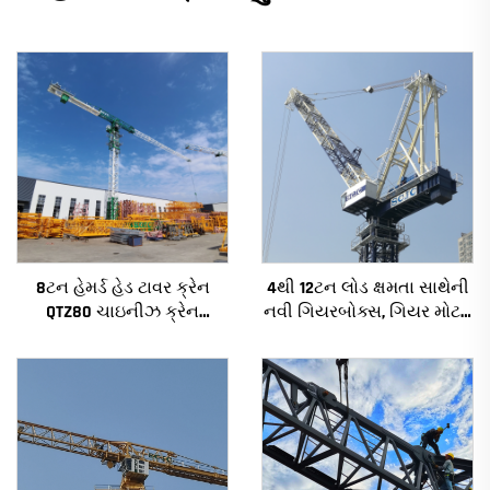
8ટન હેમર્ડ હેડ ટાવર ક્રેન
4થી 12ટન લોડ ક્ષમતા સાથેની
QTZ80 ચાઇનીઝ ક્રેન
નવી ગિયરબોક્સ, ગિયર મોટર,
સ્પર્ધાત્મક કિંમત સાથે
બેરિંગ કોર સાથેની નિર્માણ
ટાવર ક્રેન