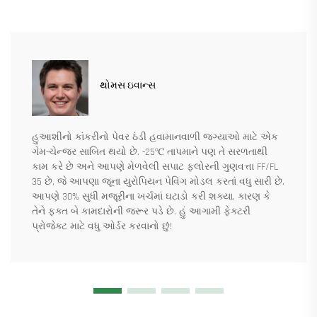
થોમસ ઇવાન્સ
હુઆશીનો કાંકરીનો પેવર ઠંડી હવામાનવાળી જગ્યાઓ માટે એક
ગેમ-ચેન્જર સાબિત થયો છે. -25℃ તાપમાને પણ તે સરળતાથી
કામ કરે છે અને આપણે મેળવેલી સપાટ ફ્લોરની ગુણવત્તા FF/FL
35 છે, જે આપણા જૂના યુરોપિયન પેવિંગ મોડલ કરતાં વધુ સારી છે.
આપણે 30% સુધી મજૂરીના ખર્ચમાં ઘટાડો કરી શક્યા, કારણ કે
તેને ફક્ત બે કામદારોની જરૂર પડે છે. હું આગામી ફેક્ટરી
પ્રોજેક્ટ માટે વધુ ઓર્ડર કરવાનો છું!