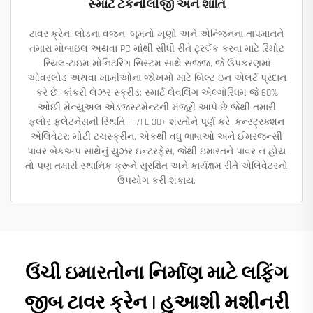
સ્માર્ટ ટેકનોલોજી અને શાંતિ
ટાવર ક્રેન: લોડના વજન, બૂમનો ખૂણો અને એન્જિનના તાપમાનને
તમારા મોબાઇલ અથવા PC માંથી સીધી રીતે ટ્ર‍ॅક કરવા માટે રિમોટ
રિયલ-ટાઇમ મોનિટરિંગ સિસ્ટમ સાથે સજ્જ, જે ઉપકરણમાં
ઓવરલોડ અથવા ખામીઓના જોખમો માટે બિલ્ટ-ઇન એલર્ટ પ્રદાન
કરે છે. કાંકરી લેઝર સ્ક્રીડ: સ્માર્ટ લેવલિંગ એલ્ગોરિધમ જે 60%
ઓછી મેન્યુઅલ એડજસ્ટમેન્ટની મંજૂરી આપે છે જેથી તમારી
ફ્લોર ફ્લેટનેસની સ્થિતિ FF/FL 30+ શરતોને પૂર્ણ કરે. કન્સ્ટ્રક્શન
એલિવેટર: મોટી ટચસ્ક્રીન, એકથી વધુ ભાષાઓ અને ઈમરજન્સી
પાવર બેકઅપ સાથેનું યુઝર ઇન્ટરફેસ, જેથી ઇમારતને પાવર ન હોય
તો પણ તમારી સ્થાનિક ક્રૂને સુરક્ષિત અને કાર્યક્ષમ રીતે એલિવેટરનો
ઉપયોગ કરી શકાય.
ઉંચી ઇમારતોના નિર્માણ માટે લફિંગ
જીબ ટાવર ક્રેન | હુઆશી મશીનરી