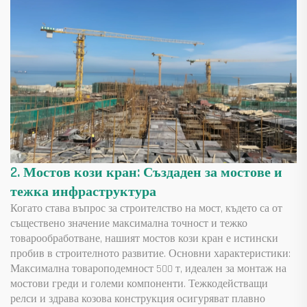
2. Мостов кози кран: Създаден за мостове и
тежка инфраструктура
Когато става въпрос за строителство на мост, където са от
съществено значение максимална точност и тежко
товарообработване, нашият мостов кози кран е истински
пробив в строителното развитие. Основни характеристики:
Максимална товароподемност 500 т, идеален за монтаж на
мостови греди и големи компоненти. Тежкодействащи
релси и здрава козова конструкция осигуряват плавно