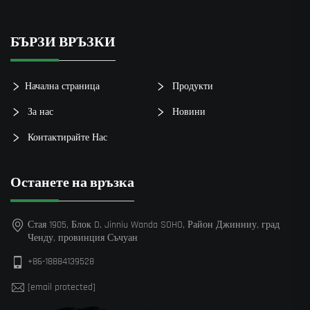
БЪРЗИ ВРЪЗКИ
Начална страница
Продукти
За нас
Новини
Контактирайте Нас
Останете на връзка
Стая 1905, Блок D, Jinniu Wanda SOHO, Район Джинниу, град
Ченду, провинция Съчуан
+86-18884139528
[email protected]