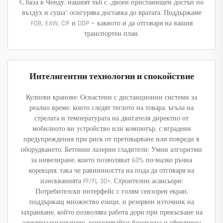
С база в Ченду, нашият хъб с „двоен пристанищен достъп по
въздух и суша“ осигурява доставка до вратата. Поддържаме
FOB, EXW, CIF и DDP — каквото и да отговаря на вашия
транспортен план.
Интелигентни технологии и спокойствие
Кулиеви кранове: Оснастени с дистанционни системи за
реално време, които следят теглото на товара, ъгъла на
стрелата и температурата на двигателя директно от
мобилното ви устройство или компютър, с вградени
предупреждения при риск от претоварване или повреди в
оборудването. Бетонни лазерни гладители: Умни алгоритми
за нивелиране, които позволяват 60% по-малко ръчна
корекция, така че равнинността на пода да отговаря на
изискванията FF/FL 30+. Строителни асансьори:
Потребителски интерфейс с голям сензорен екран,
поддържащ множество езици, и резервен източник на
захранване, който позволява работа дори при прекъсване на
електрозахранването, осигурявайки безопасна и ефективна