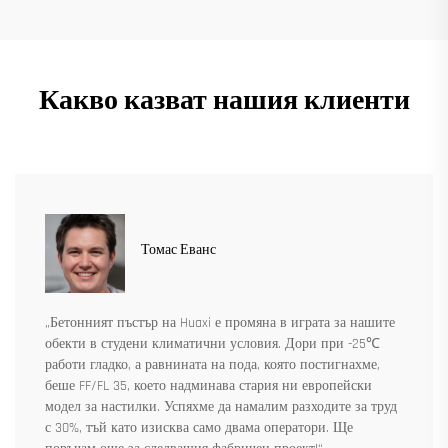
Какво казват нашия клиенти
Томас Еванс
„Бетонният пъстър на Huaxi е промяна в играта за нашите
обекти в студени климатични условия. Дори при -25℃
работи гладко, а равнината на пода, която постигнахме,
беше FF/FL 35, което надминава стария ни европейски
модел за настилки. Успяхме да намалим разходите за труд
с 30%, тъй като изисква само двама оператори. Ще