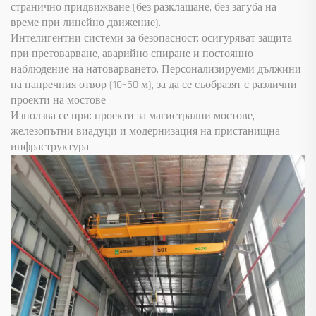
странично придвижване (без разклащане, без загуба на
време при линейно движение).
Интелигентни системи за безопасност: осигуряват защита
при претоварване, аварийно спиране и постоянно
наблюдение на натоварването. Персонализируеми дължини
на напречния отвор (10–50 м), за да се съобразят с различни
проекти на мостове.
Използва се при: проекти за магистрални мостове,
железопътни виадуци и модернизация на пристанищна
инфраструктура.