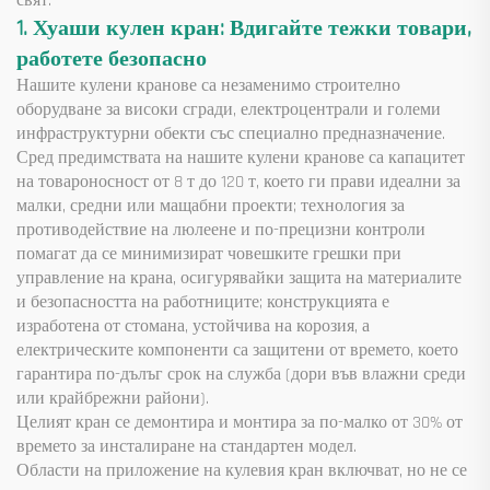
свят.
1. Хуаши кулен кран: Вдигайте тежки товари,
работете безопасно
Нашите кулени кранове са незаменимо строително
оборудване за високи сгради, електроцентрали и големи
инфраструктурни обекти със специално предназначение.
Сред предимствата на нашите кулени кранове са капацитет
на товароносност от 8 т до 120 т, което ги прави идеални за
малки, средни или мащабни проекти; технология за
противодействие на люлеене и по-прецизни контроли
помагат да се минимизират човешките грешки при
управление на крана, осигурявайки защита на материалите
и безопасността на работниците; конструкцията е
изработена от стомана, устойчива на корозия, а
електрическите компоненти са защитени от времето, което
гарантира по-дълъг срок на служба (дори във влажни среди
или крайбрежни райони).
Целият кран се демонтира и монтира за по-малко от 30% от
времето за инсталиране на стандартен модел.
Области на приложение на кулевия кран включват, но не се