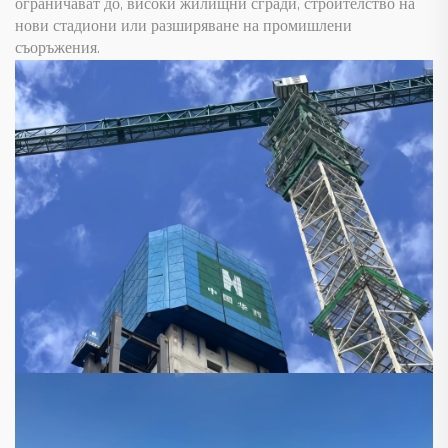
ограничават до, високи жилищни сгради, строителство на
нови стадиони или разширяване на промишлени
съоръжения.