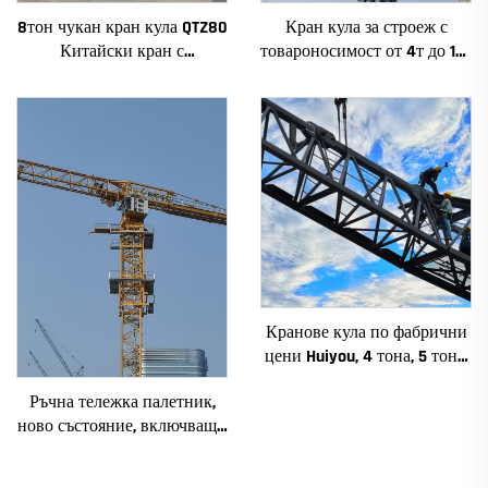
8тон чукан кран кула QTZ80
Кран кула за строеж с
Китайски кран с
товароносимост от 4т до 12т
конкурентна цена
ново зъбно предаване,
зъбно колело, мотор, лагер,
основни компоненти
Кранове кула по фабрични
цени Huiyou, 4 тона, 5 тона,
6 тона, 8 тона, модели за
Ръчна тележка палетник,
строителни обекти
ново състояние, включващи
основни компоненти:
електродвигател, скоростна