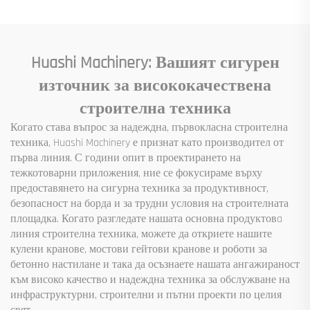
кутия, зъбно предаване,
лагер, помпа, двигател,
номинално натоварване
Huashi Machinery: Вашият сигурен
източник за висококачествена
строителна техника
Когато става въпрос за надеждна, първокласна строителна
техника, Huashi Machinery е признат като производител от
първа линия. С години опит в проектирането на
тежкотоварни приложения, ние се фокусираме върху
предоставянето на сигурна техника за продуктивност,
безопасност на борда и за трудни условия на строителната
площадка. Когато разгледате нашата основна продуктовa
линия строителна техника, можете да откриете нашите
кулени кранове, мостови гейтови кранове и роботи за
бетонно настилане и така да осъзнаете нашата ангажираност
към високо качество и надеждна техника за обслужване на
инфраструктурни, строителни и пътни проекти по целия