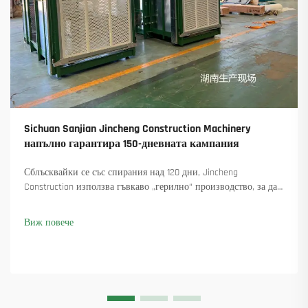
Sichuan Sanjian Jincheng Construction Machinery
напълно гарантира 150-дневната кампания
Сблъсквайки се със спирания над 120 дни, Jincheng
Construction използва гъвкаво „герилно“ производство, за да
достави 18 въртящи се крана и осигури над 45 нови поръчки.
Вижте как са поддържали производството в движение.
Виж повече
Научете повече.