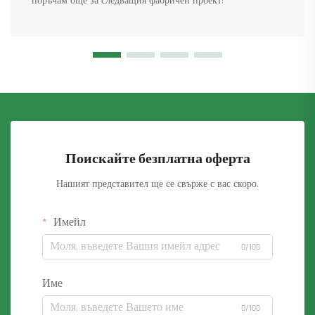
поръчам още за следващия фабричен проект!“
Поискайте безплатна оферта
Нашият представител ще се свърже с вас скоро.
Имейл
0/100
Име
0/100