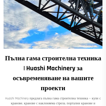
Пълна гама строителна техника
| Huashi Machinery за
осъвременяване на вашите
проекти
Huashi Machinery предлага пълна гама строителна техника — кули с
кранове, кранове с наклоняема стрела, портални кранове и