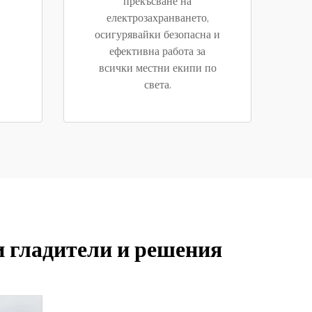
прекъсване на
електрозахранването,
осигурявайки безопасна и
ефективна работа за
всички местни екипи по
света.
и гладители и решения