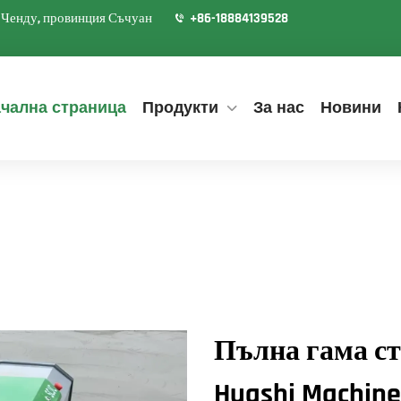
д Ченду, провинция Съчуан
+86-18884139528
чална страница
Продукти
За нас
Новини
Пълна гама ст
Huashi Machin