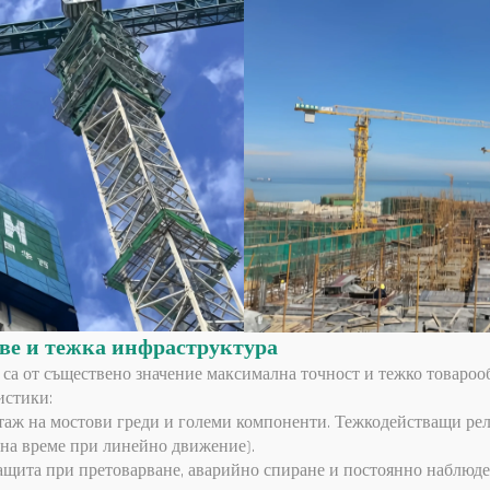
тове и тежка инфраструктура
то са от съществено значение максимална точност и тежко товаро
истики:
таж на мостови греди и големи компоненти. Тежкодействащи рел
 на време при линейно движение).
защита при претоварване, аварийно спиране и постоянно наблю