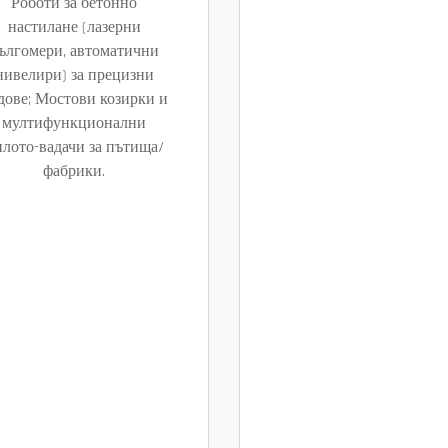
Роботи за бетонно
настилане (лазерни
ългомери, автоматични
нивелири) за прецизни
дове; Мостови козирки и
мултифункционални
лото-вадачи за пътища/
фабрики.