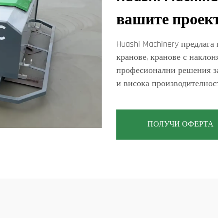
вашите проек
Huashi Machinery предлага
кранове, кранове с наклон
професионални решения за
и висока производителност
ПОЛУЧИ ОФЕРТА