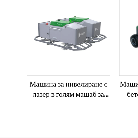
Машина за нивелиране с
Машин
лазер в голям мащаб за
бет
вибриращ двигател на
лазер
бетонен път с включени
лазер
основни компоненти