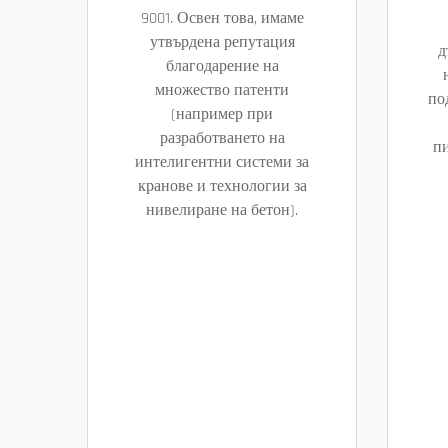
9001. Освен това, имаме
утвърдена репутация
д
благодарение на
множество патенти
по
(например при
разработването на
пи
интелигентни системи за
кранове и технологии за
нивелиране на бетон).