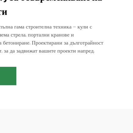
ти
 пълна гама строителна техника — кули с
яема стрела, портални кранове и
 бетониране. Проектирани за дълготрайност
, за да задвижат вашите проекти напред.