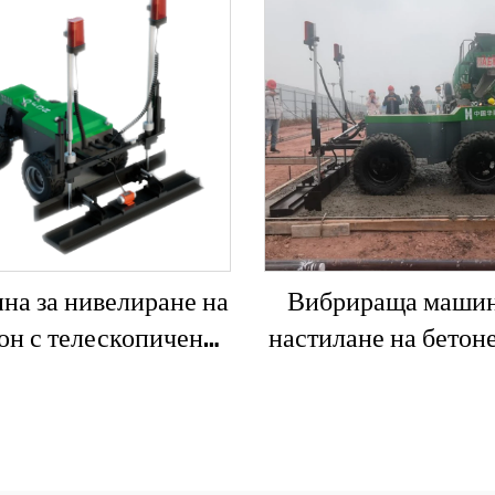
а за нивелиране на
Вибрираща машин
он с телескопичен
настилане на бетон
, монтирана на шаси,
с лазерен правещ аг
ен правещ агрегат за
автоматична машин
бетонен под
нивелиране на по
правещ агрегат за б