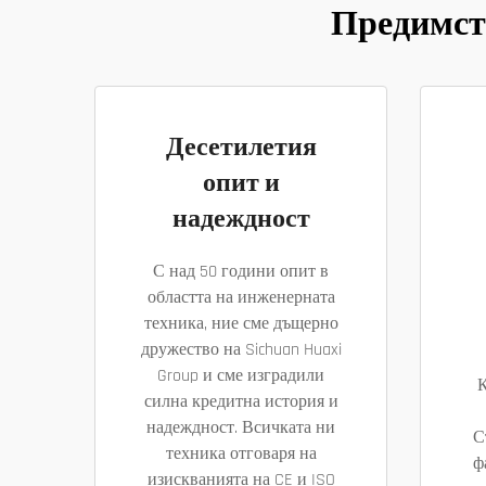
Предимств
Десетилетия
опит и
надеждност
С над 50 години опит в
областта на инженерната
техника, ние сме дъщерно
дружество на Sichuan Huaxi
Group и сме изградили
К
силна кредитна история и
надеждност. Всичката ни
С
техника отговаря на
ф
изискванията на CE и ISO