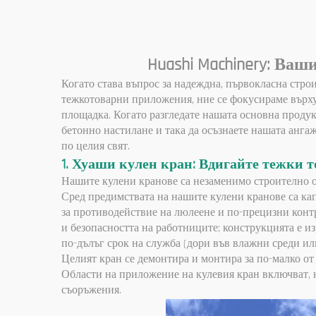
Huashi Machinery: Ва
Когато става въпрос за надеждна, първокласна строи
тежкотоварни приложения, ние се фокусираме върху 
площадка. Когато разгледате нашата основна продук
бетонно настилане и така да осъзнаете нашата анг
по целия свят.
1. Хуаши кулен кран: Вдигайте тежки т
Нашите кулени кранове са незаменимо строително о
Сред предимствата на нашите кулени кранове са капа
за противодействие на люлеене и по-прецизни конт
и безопасността на работниците; конструкцията е из
по-дълъг срок на служба (дори във влажни среди и
Целият кран се демонтира и монтира за по-малко от
Области на приложение на кулевия кран включват, 
съоръжения.