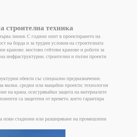
ване
на строителна техника
 първа линия. С години опит в проектирането на
ст на борда и за трудни условия на строителната
ни кранове, мостови гейтови кранове и роботи за
е на инфраструктурни, строителни и пътни проекти
руктурни обекти със специално предназначение.
 за малки, средни или мащабни проекти; технология
ие на крана, осигурявайки защита на материалите
мпоненти са защитени от времето, което гарантира
 на нови стадиони или разширяване на промишлени