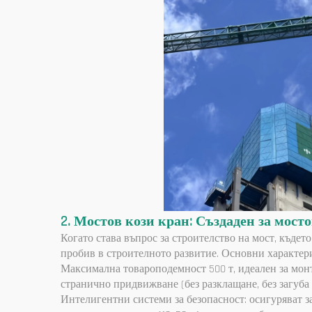
2. Мостов кози кран: Създаден за мос
Когато става въпрос за строителство на мост, къде
пробив в строителното развитие. Основни характер
Максимална товароподемност 500 т, идеален за мон
странично придвижване (без разклащане, без загуба
Интелигентни системи за безопасност: осигуряват 