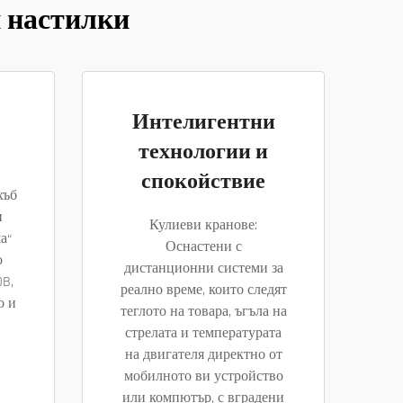
и настилки
Интелигентни
технологии и
спокойствие
хъб
н
Кулиеви кранове:
а“
Оснастени с
о
дистанционни системи за
B,
реално време, които следят
о и
теглото на товара, ъгъла на
стрелата и температурата
на двигателя директно от
мобилното ви устройство
или компютър, с вградени