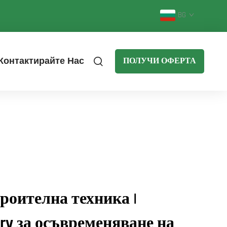
BG
Контактирайте Нас
ПОЛУЧИ ОФЕРТА
роителна техника |
ery за осъвременяване на