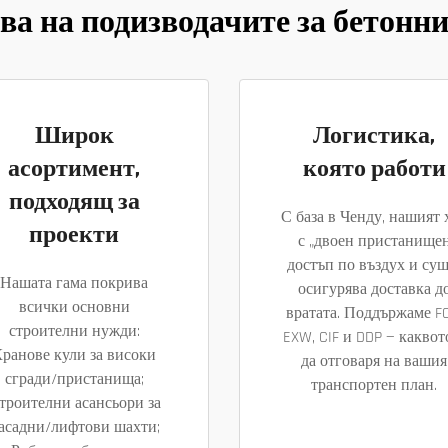
а на подизводачите за бетонн
Широк
Логистика,
асортимент,
която работи
подходящ за
С база в Ченду, нашият 
проекти
с „двоен пристанище
достъп по въздух и суш
Нашата гама покрива
осигурява доставка д
всички основни
вратата. Поддържаме FO
строителни нужди:
EXW, CIF и DDP — каквот
ранове кули за високи
да отговаря на вашия
сгради/пристанища;
транспортен план.
троителни асансьори за
асадни/лифтови шахти;