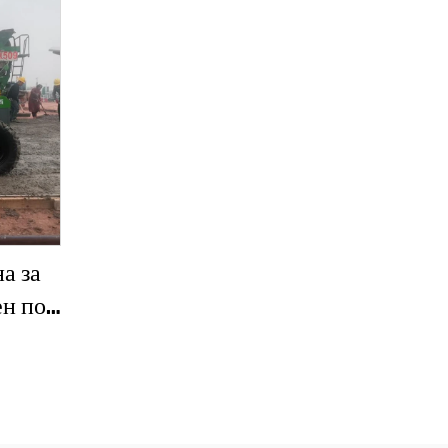
а за
ен под
регат,
а за
да,
етон,