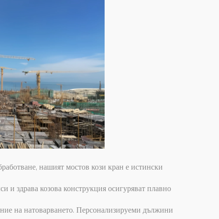
обработване, нашият мостов кози кран е истински
си и здрава козова конструкция осигуряват плавно
дение на натоварването. Персонализируеми дължини