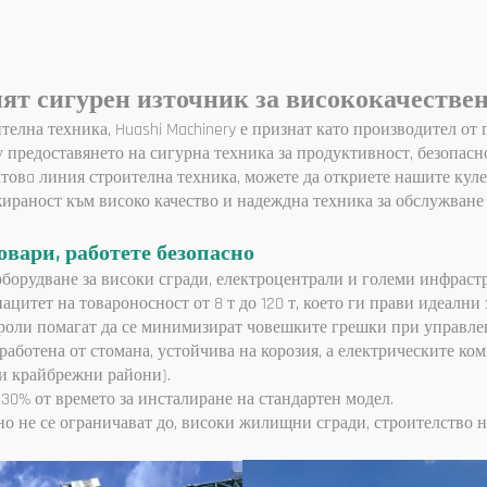
машина за изравня
шият сигурен източник за висококачестве
телна техника, Huashi Machinery е признат като производител от
предоставянето на сигурна техника за продуктивност, безопасно
товa линия строителна техника, можете да откриете нашите куле
ажираност към високо качество и надеждна техника за обслужван
овари, работете безопасно
борудване за високи сгради, електроцентрали и големи инфраст
цитет на товароносност от 8 т до 120 т, което ги прави идеални
роли помагат да се минимизират човешките грешки при управлен
работена от стомана, устойчива на корозия, а електрическите ко
ли крайбрежни райони).
 30% от времето за инсталиране на стандартен модел.
но не се ограничават до, високи жилищни сгради, строителство