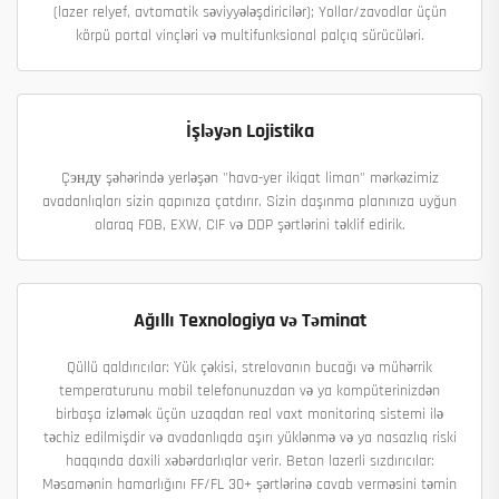
(lazer relyef, avtomatik səviyyələşdiricilər); Yollar/zavodlar üçün
körpü portal vinçləri və multifunksional palçıq sürücüləri.
İşləyən Lojistika
Çэнду şəhərində yerləşən "hava-yer ikiqat liman" mərkəzimiz
avadanlıqları sizin qapınıza çatdırır. Sizin daşınma planınıza uyğun
olaraq FOB, EXW, CIF və DDP şərtlərini təklif edirik.
Ağıllı Texnologiya və Təminat
Qüllü qaldırıcılar: Yük çəkisi, strelovanın bucağı və mühərrik
temperaturunu mobil telefonunuzdan və ya kompüterinizdən
birbaşa izləmək üçün uzaqdan real vaxt monitorinq sistemi ilə
təchiz edilmişdir və avadanlıqda aşırı yüklənmə və ya nasazlıq riski
haqqında daxili xəbərdarlıqlar verir. Beton lazerli sızdırıcılar:
Məsamənin hamarlığını FF/FL 30+ şərtlərinə cavab verməsini təmin