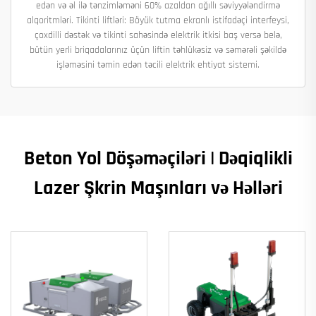
edən və əl ilə tənzimləməni 60% azaldan ağıllı səviyyələndirmə
alqoritmləri. Tikinti liftləri: Böyük tutma ekranlı istifadəçi interfeysi,
çoxdilli dəstək və tikinti sahəsində elektrik itkisi baş versə belə,
bütün yerli briqadalarınız üçün liftin təhlükəsiz və səmərəli şəkildə
işləməsini təmin edən təcili elektrik ehtiyat sistemi.
Beton Yol Döşəməçiləri | Dəqiqlikli
Lazer Şkrin Maşınları və Həlləri