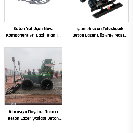
Beton Yol Üçün Nüvə
İşləmək üçün Teleskopik
Komponentləri Daxil Olan İri
Beton Lazer Düzləmə Maşını
Miqyaslı Lazor Düzləşdirmə
Qurğuşun Lazer Ştalı Maşını
Maşını İstismar Vibrator
Beton Döşəmə üçün
Sürətli Rejim Mühərrik
Vibrasiya Döşəmə Dökmə
Beton Lazer Ştalası Beton
Ştalası Avtomatik Döşəmə
Düzləmə Maşını Düzləmə Yol