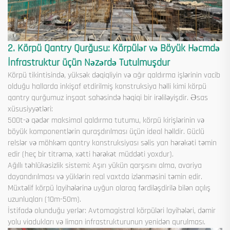
2. Körpü Qantry Qurğusu: Körpülər və Böyük Həcmdə
İnfrastruktur üçün Nəzərdə Tutulmuşdur
Körpü tikintisində, yüksək dəqiqliyin və ağır qaldırma işlərinin vacib
olduğu hallarda inkişaf etdirilmiş konstruksiya həlli kimi körpü
qantry qurğumuz inşaat sahəsində həqiqi bir irəliləyişdir. Əsas
xüsusiyyətləri:
500t-ə qədər maksimal qaldırma tutumu, körpü kirişlərinin və
böyük komponentlərin quraşdırılması üçün ideal həlldir. Güclü
relslər və möhkəm qantry konstruksiyası səlis yan hərəkəti təmin
edir (heç bir titrəmə, xətti hərəkət müddəti yoxdur).
Ağıllı təhlükəsizlik sistemi: Aşırı yükün qarşısını alma, avariya
dayandırılması və yüklərin real vaxtda izlənməsini təmin edir.
Müxtəlif körpü layihələrinə uyğun olaraq fərdiləşdirilə bilən açılış
uzunluqları (10m-50m).
İstifadə olunduğu yerlər: Avtomagistral körpüləri layihələri, dəmir
yolu viadukları və liman infrastrukturunun yenidən qurulması.