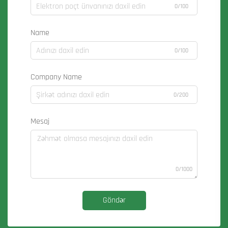
0/100
Name
0/100
Company Name
0/200
Mesaj
0/1000
Göndər