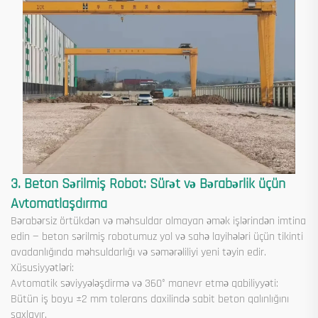
3. Beton Sərilmiş Robot: Sürət və Bərabərlik üçün
Avtomatlaşdırma
Bərabərsiz örtükdən və məhsuldar olmayan əmək işlərindən imtina
edin — beton sərilmiş robotumuz yol və sahə layihələri üçün tikinti
avadanlığında məhsuldarlığı və səmərəliliyi yeni təyin edir.
Xüsusiyyətləri:
Avtomatik səviyyələşdirmə və 360° manevr etmə qabiliyyəti:
Bütün iş boyu ±2 mm tolerans daxilində sabit beton qalınlığını
saxlayır.