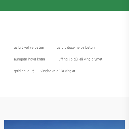
asfalt yol və beton
asfalt döşəmə və beton
europan hava kranı
luffing jib qülləli vinç qiyməti
qaldırıcı qurğulu vinçlər və qüllə vinçlər