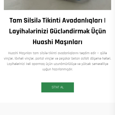
Tam Silsilə Tikinti Avadanlıqları |
Layihələrinizi Gücləndirmək Üçün
Huashi Maşınları
Huashi Maşınları tam silsilə tikinti avadanlıqlarını təqdim edir — qüllə
vinçlər, lövhəli vinçlər, portal vinçlər və peşakar beton asfalt döşəmə həlləri.
Layihələrinizi irəli aparmaq üçün uzunömürlülüyə və yüksək səmərəliliyə
uyğun hazırlanmışdır.
SİTAT AL