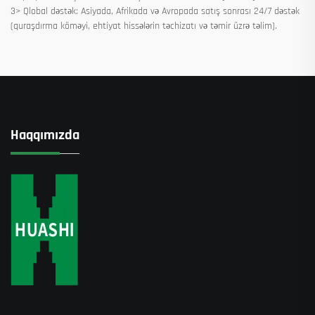
3> Qlobal dəstək: Asiyada, Afrikada və Avropada satış sonrası 24/7 dəstək
(quraşdırma köməyi, ehtiyat hissələrin təchizatı və təmir üzrə təlim).
Haqqımızda