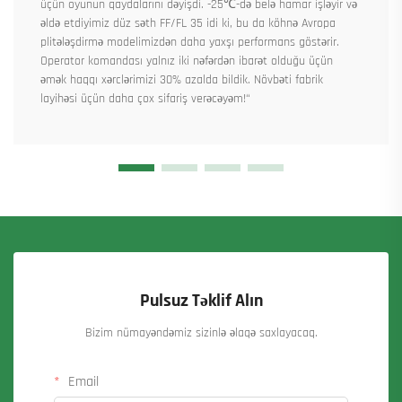
üçün oyunun qaydalarını dəyişdi. -25℃-də belə hamar işləyir və
əldə etdiyimiz düz səth FF/FL 35 idi ki, bu da köhnə Avropa
plitələşdirmə modelimizdən daha yaxşı performans göstərir.
Operator komandası yalnız iki nəfərdən ibarət olduğu üçün
əmək haqqı xərclərimizi 30% azalda bildik. Növbəti fabrik
layihəsi üçün daha çox sifariş verəcəyəm!“
Pulsuz Təklif Alın
Bizim nümayəndəmiz sizinlə əlaqə saxlayacaq.
Email