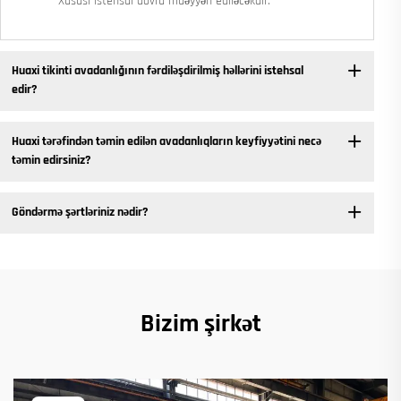
Xüsusi istehsal dövrü müəyyən ediləcəkdir.
Huaxi tikinti avadanlığının fərdiləşdirilmiş həllərini istehsal
edir?
Huaxi tərəfindən təmin edilən avadanlıqların keyfiyyətini necə
təmin edirsiniz?
Göndərmə şərtləriniz nədir?
Bizim şirkət