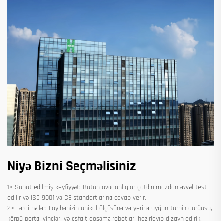
Niyə Bizni Seçməlisiniz
1> Sübut edilmiş keyfiyyət: Bütün avadanlıqlar çatdırılmazdan əvvəl test
edilir və ISO 9001 və CE standartlarına cavab verir.
2> Fərdi həllər: Layihənizin unikal ölçüsünə və yerinə uyğun türbin qurğusu,
körpü portal vinçləri və asfalt döşəmə robotları hazırlayıb dizayn edirik.