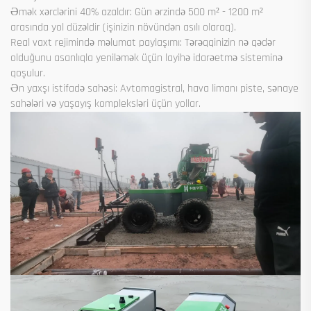
Əmək xərclərini 40% azaldır: Gün ərzində 500 m² - 1200 m²
arasında yol düzəldir (işinizin növündən asılı olaraq).
Real vaxt rejimində məlumat paylaşımı: Tərəqqinizin nə qədər
olduğunu asanlıqla yeniləmək üçün layihə idarəetmə sisteminə
qoşulur.
Ən yaxşı istifadə sahəsi: Avtomagistral, hava limanı piste, sənaye
sahələri və yaşayış kompleksləri üçün yollar.