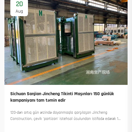
20
Aug
Sichuan Sanjian Jincheng Tikinti Maşınları 150 günlük
kampaniyanı tam təmin edir
120-dən artıq gün ərzində dayanmaqla qarşılaşan Jincheng
Construction, çevik 'partizan' istehsal üsulundan istifadə edərək 18
qülləvi kran təhvil verdi və 45-dən artıq yeni sifariş əldə etdi. Onların
necə istehsalı davam etdirdiyini görün. Ətraflı məlumat alın.