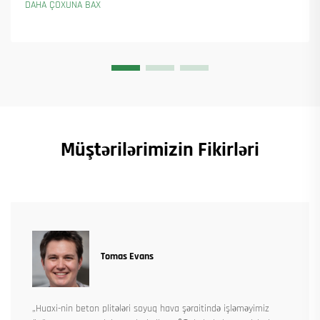
DAHA ÇOXUNA BAX
Müştərilərimizin Fikirləri
Tomas Evans
„Huaxi-nin beton plitələri soyuq hava şəraitində işləməyimiz