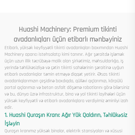
Quraşdırma Maşını
Huashi Machinery: Premium tikinti
avadanlıqları üçün etibarlı mənbəyiniz
Etibarlı, yüksək keyfiyyətli tikinti avadanlıqları baxımından Huashi
Machinery aparıcı istehsalatçı kimi tanınır. Ağır şəraitdə işləmək
üçün uzun illik təcrübəyə malik olan şirkətimiz, məhsuldarlığa, iş
yerində təhlükəsizliyə və çətin tikinti sahələrinin şəraitinə uyğun
etibarlı avadanlıqlar təmin etməyə diqqət yetirir. Əsas tikinti
avadanlıqlarımızın çeşidinə baxdıqda, qülləvi qıçlarımızı, körpülü
portal qıçlarımızı və beton asfalt döşəmə robotlarını görə bilərsiniz
və bu, dünya üzrə infrastruktur, bina və yol tikinti layihələri üçün
yüksək keyfiyyətli və etibarlı avadanlıqlara verdiyimiz əminliyi izah
edir.
1. Huashi Quraşın Kranı: Ağır Yük Qaldırın, Təhlükəsiz
İşləyin
Quraşın kranımız yüksək binalar, elektrik stansiyaları və xüsusi