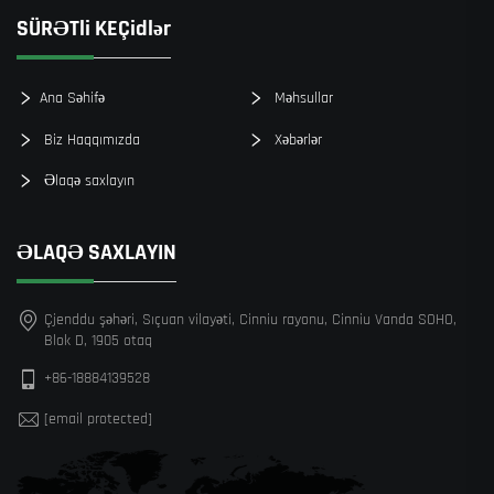
SÜRƏTli KEÇidlər
Ana Səhifə
Məhsullar
Biz Haqqımızda
Xəbərlər
Əlaqə saxlayın
ƏLAQƏ SAXLAYIN
Çjenddu şəhəri, Sıçuan vilayəti, Cinniu rayonu, Cinniu Vanda SOHO,
Blok D, 1905 otaq
+86-18884139528
[email protected]