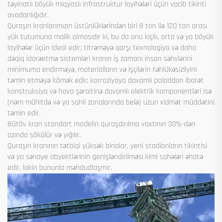
təyinatlı böyük miqyaslı infrastruktur layihələri üçün vacib tikinti
avadanlığıdır.
Quraşın kranlarımızın üstünlüklərindən biri 8 ton ilə 120 ton arası
yük tutumuna malik olmasıdır ki, bu da onu kiçik, orta və ya böyük
layihələr üçün ideal edir; titrəməyə qarşı texnologiya və daha
dəqiq idarəetmə sistemləri kranın iş zamanı insan səhvlərini
minimuma endirməyə, materialların və işçilərin təhlükəsizliyini
təmin etməyə kömək edir; korroziyaya davamlı poladdan ibarət
konstruksiya və hava şəraitinə davamlı elektrik komponentləri isə
(nəm mühitdə və ya sahil zonalarında belə) uzun xidmət müddətini
təmin edir.
Bütöv kran standart modelin quraşdırılma vaxtının 30%-dən
azında sökülür və yığılır.
Quraşın kranının tətbiqi yüksək binalar, yeni stadionların tikintisi
və ya sənaye obyektlərinin genişləndirilməsi kimi sahələri əhatə
edir, lakin bununla məhdudlaşmır.