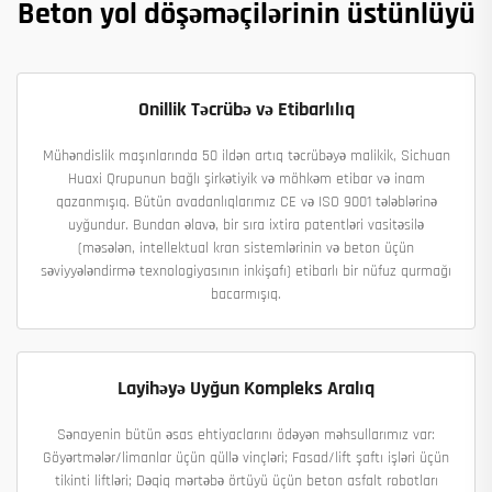
Beton yol döşəməçilərinin üstünlüyü
Onillik Təcrübə və Etibarlılıq
Mühəndislik maşınlarında 50 ildən artıq təcrübəyə malikik, Sichuan
Huaxi Qrupunun bağlı şirkətiyik və möhkəm etibar və inam
qazanmışıq. Bütün avadanlıqlarımız CE və ISO 9001 tələblərinə
uyğundur. Bundan əlavə, bir sıra ixtira patentləri vasitəsilə
(məsələn, intellektual kran sistemlərinin və beton üçün
səviyyələndirmə texnologiyasının inkişafı) etibarlı bir nüfuz qurmağı
bacarmışıq.
Layihəyə Uyğun Kompleks Aralıq
Sənayenin bütün əsas ehtiyaclarını ödəyən məhsullarımız var:
Göyərtmələr/limanlar üçün qüllə vinçləri; Fasad/lift şaftı işləri üçün
tikinti liftləri; Dəqiq mərtəbə örtüyü üçün beton asfalt robotları