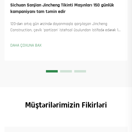
Sichuan Sanjian Jincheng Tikinti Maşınları 150 günlük
kampaniyanı tam təmin edir
120-dən artıq gün ərzində dayanmaqla qarşılaşan Jincheng
Construction, çevik 'partizan' istehsal üsulundan istifadə edərək 18
qülləvi kran təhvil verdi və 45-dən artıq yeni sifariş əldə etdi. Onların
necə istehsalı davam etdirdiyini görün. Ətraflı məlumat alın.
DAHA ÇOXUNA BAX
Müştərilərimizin Fikirləri