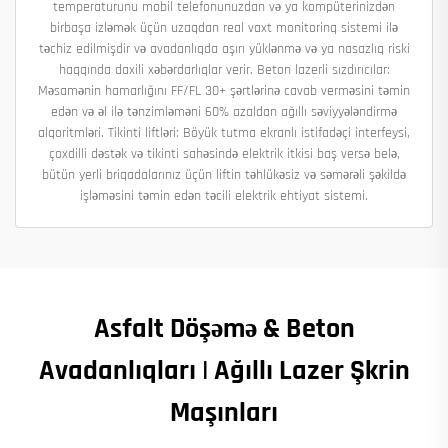
temperaturunu mobil telefonunuzdan və ya kompüterinizdən
birbaşa izləmək üçün uzaqdan real vaxt monitorinq sistemi ilə
təchiz edilmişdir və avadanlıqda aşırı yüklənmə və ya nasazlıq riski
haqqında daxili xəbərdarlıqlar verir. Beton lazerli sızdırıcılar:
Məsamənin hamarlığını FF/FL 30+ şərtlərinə cavab verməsini təmin
edən və əl ilə tənzimləməni 60% azaldan ağıllı səviyyələndirmə
alqoritmləri. Tikinti liftləri: Böyük tutma ekranlı istifadəçi interfeysi,
çoxdilli dəstək və tikinti sahəsində elektrik itkisi baş versə belə,
bütün yerli briqadalarınız üçün liftin təhlükəsiz və səmərəli şəkildə
işləməsini təmin edən təcili elektrik ehtiyat sistemi.
Asfalt Döşəmə & Beton
Avadanlıqları | Ağıllı Lazer Şkrin
Maşınları