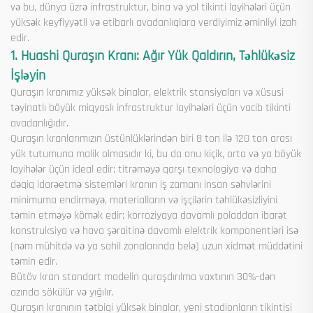
və bu, dünya üzrə infrastruktur, bina və yol tikinti layihələri üçün
yüksək keyfiyyətli və etibarlı avadanlıqlara verdiyimiz əminliyi izah
edir.
1. Huashi Quraşın Kranı: Ağır Yük Qaldırın, Təhlükəsiz
İşləyin
Quraşın kranımız yüksək binalar, elektrik stansiyaları və xüsusi
təyinatlı böyük miqyaslı infrastruktur layihələri üçün vacib tikinti
avadanlığıdır.
Quraşın kranlarımızın üstünlüklərindən biri 8 ton ilə 120 ton arası
yük tutumuna malik olmasıdır ki, bu da onu kiçik, orta və ya böyük
layihələr üçün ideal edir; titrəməyə qarşı texnologiya və daha
dəqiq idarəetmə sistemləri kranın iş zamanı insan səhvlərini
minimuma endirməyə, materialların və işçilərin təhlükəsizliyini
təmin etməyə kömək edir; korroziyaya davamlı poladdan ibarət
konstruksiya və hava şəraitinə davamlı elektrik komponentləri isə
(nəm mühitdə və ya sahil zonalarında belə) uzun xidmət müddətini
təmin edir.
Bütöv kran standart modelin quraşdırılma vaxtının 30%-dən
azında sökülür və yığılır.
Quraşın kranının tətbiqi yüksək binalar, yeni stadionların tikintisi