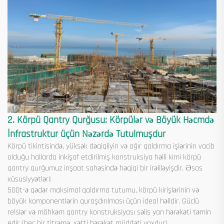
2. Körpü Qantry Qurğusu: Körpülər və Böyük Həcmdə
İnfrastruktur üçün Nəzərdə Tutulmuşdur
Körpü tikintisində, yüksək dəqiqliyin və ağır qaldırma işlərinin vacib
olduğu hallarda inkişaf etdirilmiş konstruksiya həlli kimi körpü
qantry qurğumuz inşaat sahəsində həqiqi bir irəliləyişdir. Əsas
xüsusiyyətləri:
500t-ə qədər maksimal qaldırma tutumu, körpü kirişlərinin və
böyük komponentlərin quraşdırılması üçün ideal həlldir. Güclü
relslər və möhkəm qantry konstruksiyası səlis yan hərəkəti təmin
edir (heç bir titrəmə, xətti hərəkət müddəti yoxdur).