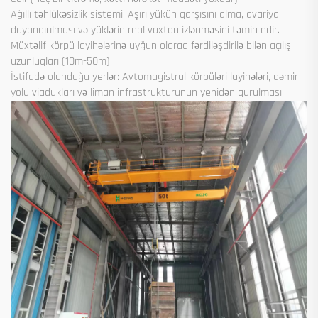
Ağıllı təhlükəsizlik sistemi: Aşırı yükün qarşısını alma, avariya
dayandırılması və yüklərin real vaxtda izlənməsini təmin edir.
Müxtəlif körpü layihələrinə uyğun olaraq fərdiləşdirilə bilən açılış
uzunluqları (10m-50m).
İstifadə olunduğu yerlər: Avtomagistral körpüləri layihələri, dəmir
yolu viadukları və liman infrastrukturunun yenidən qurulması.