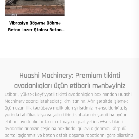
Vibrasiya Döşəmə Dökmə
Beton Lazer Ştalası Beton
Ştalası Avtomatik Döşəmə
Düzləmə Maşını Düzləmə Yol
Quraşdırma Maşını
Huashi Machinery: Premium tikinti
avadanlıqları üçün etibarlı mənbəyiniz
Etibarlı, yüksək keyfiyyətli tikinti avadanlıqları baxımından Huashi
Machinery aparıcı istehsalatçı kimi tanınır. Ağır şəraitdə işləmək
üçün uzun illik təcrübəyə malik olan şirkətimiz, məhsuldarlığa, iş
yerində təhlükəsizliyə və çətin tikinti sahələrinin şəraitinə uyğun
etibarlı avadanlıqlar təmin etməyə diqqət yetirir. Əsas tikinti
avadanlıqlarımızın çeşidinə baxdıqda, qülləvi qıçlarımızı, körpülü
portal qıçlarımızı və beton asfalt döşəmə robotlarını görə bilərsiniz