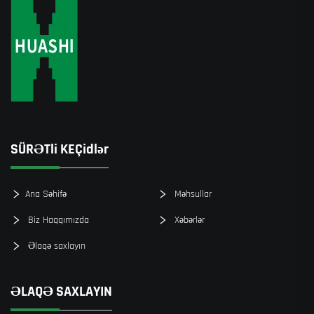
SÜRƏTli KEÇidlər
Ana Səhifə
Məhsullar
Biz Haqqımızda
Xəbərlər
Əlaqə saxlayın
ƏLAQƏ SAXLAYIN