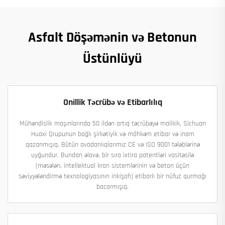
Asfalt Döşəmənin və Betonun
Üstünlüyü
Onillik Təcrübə və Etibarlılıq
Mühəndislik maşınlarında 50 ildən artıq təcrübəyə malikik, Sichuan
Huaxi Qrupunun bağlı şirkətiyik və möhkəm etibar və inam
qazanmışıq. Bütün avadanlıqlarımız CE və ISO 9001 tələblərinə
uyğundur. Bundan əlavə, bir sıra ixtira patentləri vasitəsilə
(məsələn, intellektual kran sistemlərinin və beton üçün
səviyyələndirmə texnologiyasının inkişafı) etibarlı bir nüfuz qurmağı
bacarmışıq.