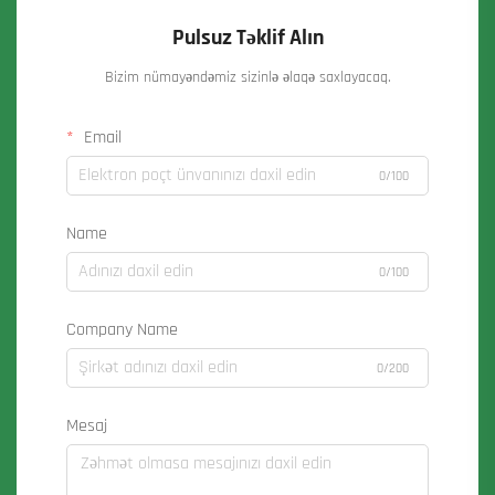
Pulsuz Təklif Alın
Bizim nümayəndəmiz sizinlə əlaqə saxlayacaq.
Email
0/100
Name
0/100
Company Name
0/200
Mesaj