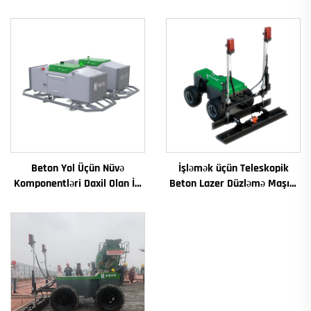
Beton Yol Üçün Nüvə
İşləmək üçün Teleskopik
Komponentləri Daxil Olan İri
Beton Lazer Düzləmə Maşını
Miqyaslı Lazor Düzləşdirmə
Qurğuşun Lazer Ştalı Maşını
Maşını İstismar Vibrator
Beton Döşəmə üçün
Sürətli Rejim Mühərrik