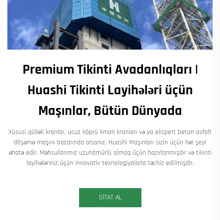
Premium Tikinti Avadanlıqları |
Huashi Tikinti Layihələri üçün
Maşınlar, Bütün Dünyada
Xüsusi qülləli kranlar, ucuz köprü liman kranları və ya ekspert beton asfalt
döşəmə maşını bazarında olsanız, Huashi Maşınları sizin üçün hər şeyi
əhatə edir. Məhsullarımız uzunömürlü olmaq üçün hazırlanmışdır və tikinti
layihələriniz üçün innovativ texnologiyalarla təchiz edilmişdir.
SİTAT AL