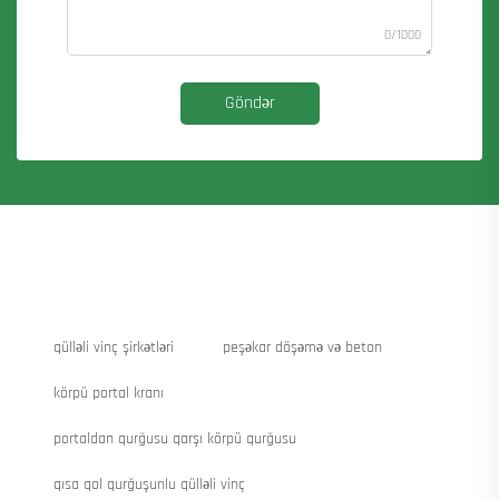
0/1000
Göndər
qülləli vinç şirkətləri
peşəkar döşəmə və beton
körpü portal kranı
portaldan qurğusu qarşı körpü qurğusu
qısa qol qurğuşunlu qülləli vinç