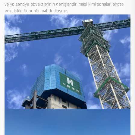
və ya sənaye obyektlərinin genişləndirilməsi kimi sahələri əhatə
edir, lakin bununla məhdudlaşmır.