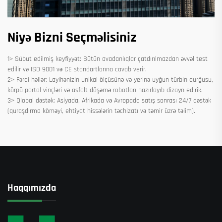
Niyə Bizni Seçməlisiniz
1> Sübut edilmiş keyfiyyət: Bütün avadanlıqlar çatdırılmazdan əvvəl test
edilir və ISO 9001 və CE standartlarına cavab verir.
2> Fərdi həllər: Layihənizin unikal ölçüsünə və yerinə uyğun türbin qurğusu,
körpü portal vinçləri və asfalt döşəmə robotları hazırlayıb dizayn edirik.
3> Qlobal dəstək: Asiyada, Afrikada və Avropada satış sonrası 24/7 dəstək
(quraşdırma köməyi, ehtiyat hissələrin təchizatı və təmir üzrə təlim).
Haqqımızda