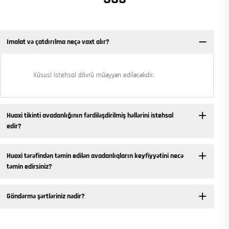
Imalat və çatdırılma neçə vaxt alır?
Xüsusi istehsal dövrü müəyyən ediləcəkdir.
Huaxi tikinti avadanlığının fərdiləşdirilmiş həllərini istehsal
edir?
Huaxi tərəfindən təmin edilən avadanlıqların keyfiyyətini necə
təmin edirsiniz?
Göndərmə şərtləriniz nədir?