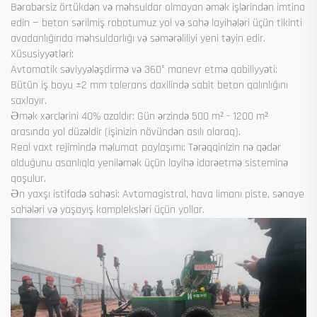
Bərabərsiz örtükdən və məhsuldar olmayan əmək işlərindən imtina
edin — beton sərilmiş robotumuz yol və sahə layihələri üçün tikinti
avadanlığında məhsuldarlığı və səmərəliliyi yeni təyin edir.
Xüsusiyyətləri:
Avtomatik səviyyələşdirmə və 360° manevr etmə qabiliyyəti:
Bütün iş boyu ±2 mm tolerans daxilində sabit beton qalınlığını
saxlayır.
Əmək xərclərini 40% azaldır: Gün ərzində 500 m² - 1200 m²
arasında yol düzəldir (işinizin növündən asılı olaraq).
Real vaxt rejimində məlumat paylaşımı: Tərəqqinizin nə qədər
olduğunu asanlıqla yeniləmək üçün layihə idarəetmə sisteminə
qoşulur.
Ən yaxşı istifadə sahəsi: Avtomagistral, hava limanı piste, sənaye
sahələri və yaşayış kompleksləri üçün yollar.