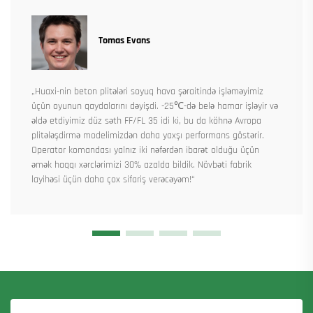
Tomas Evans
„Huaxi-nin beton plitələri soyuq hava şəraitində işləməyimiz
üçün oyunun qaydalarını dəyişdi. -25℃-də belə hamar işləyir və
əldə etdiyimiz düz səth FF/FL 35 idi ki, bu da köhnə Avropa
plitələşdirmə modelimizdən daha yaxşı performans göstərir.
Operator komandası yalnız iki nəfərdən ibarət olduğu üçün
əmək haqqı xərclərimizi 30% azalda bildik. Növbəti fabrik
layihəsi üçün daha çox sifariş verəcəyəm!“