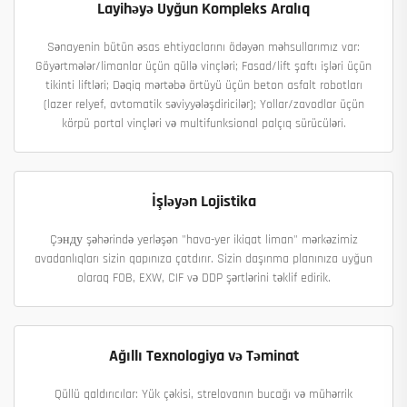
Layihəyə Uyğun Kompleks Aralıq
Sənayenin bütün əsas ehtiyaclarını ödəyən məhsullarımız var:
Göyərtmələr/limanlar üçün qüllə vinçləri; Fasad/lift şaftı işləri üçün
tikinti liftləri; Dəqiq mərtəbə örtüyü üçün beton asfalt robotları
(lazer relyef, avtomatik səviyyələşdiricilər); Yollar/zavodlar üçün
körpü portal vinçləri və multifunksional palçıq sürücüləri.
İşləyən Lojistika
Çэнду şəhərində yerləşən "hava-yer ikiqat liman" mərkəzimiz
avadanlıqları sizin qapınıza çatdırır. Sizin daşınma planınıza uyğun
olaraq FOB, EXW, CIF və DDP şərtlərini təklif edirik.
Ağıllı Texnologiya və Təminat
Qüllü qaldırıcılar: Yük çəkisi, strelovanın bucağı və mühərrik