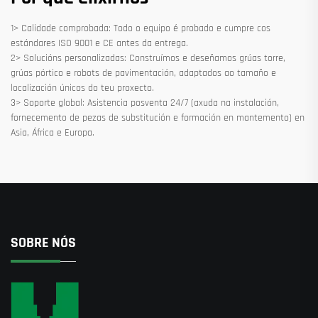
1> Calidade comprobada: Todo o equipo é probado e cumpre cos
estándares ISO 9001 e CE antes da entrega.
2> Solucións personalizadas: Construímos e deseñamos grúas torre,
grúas pórtico e robots de pavimentación, adaptados ao tamaño e
localización únicos do teu proxecto.
3> Soporte global: Asistencia posventa 24/7 (axuda na instalación,
fornecemento de pezas de substitución e formación en mantemento) en
Asia, África e Europa.
SOBRE NÓS