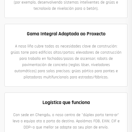
(por exemplo, desenvolvendo sistemas intelixentes de grúas e
tecnoloxía de nivelación para o betón).
Gama Integral Adaptada ao Proxecto
A nosa liña cubre todas as necesidades clave de construción:
grúas torre para edificios altos/portos; elevadores de construcción
para traballo en fachadas/pozos de ascensor; robots de
pavimentación de concreto (reglas láser, niveladores
automáticos) para solos precisos; grúas pórtico para pontes e
pilotadoras multifuncionais para estradas/fábricas.
Logística que funciona
Con sede en Chengdu, o noso centro de "dúplex porto terra-ar"
leva o equipo ata a porta do destino. Apoiámos FOB, EXW, CIF e
DDP—o que mellor se adapte ao seu plan de envío.