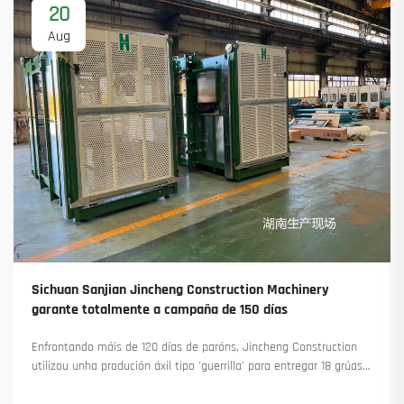
20
Aug
Sichuan Sanjian Jincheng Construction Machinery
garante totalmente a campaña de 150 días
Enfrontando máis de 120 días de paróns, Jincheng Construction
utilizou unha produción áxil tipo 'guerrilla' para entregar 18 grúas
torre e asegurar máis de 45 novas encomendas. Vexa como
manteu a produción en marcha. Saiba máis.