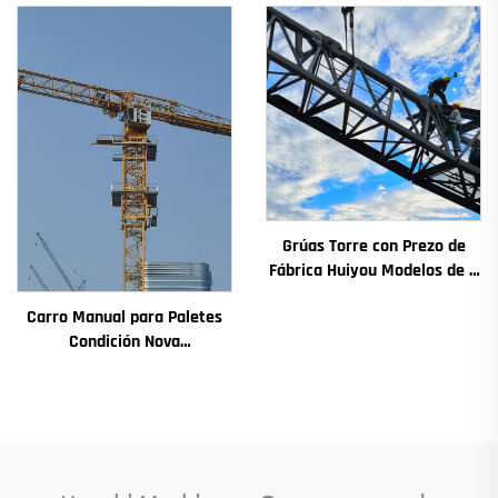
Competitivo
Cambios Motor de
Engranaxes Coxinetes
Principais
Grúas Torre con Prezo de
Fábrica Huiyou Modelos de 4
Toneladas 5 Toneladas 6
Carro Manual para Paletes
Toneladas 8 Toneladas para
Condición Nova
Sitios de Construción
Compónentes Principais
Incluídos Motor Caixa de
Cambios Engranaxe
Coxinetes Bomba Motor
Carga Máxima Admisible