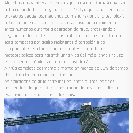
Algunhas das vantaxes do noso equipo de grúa torre é que ten
unha capacidade de carga de 8t ata 120t, o que a fai ideal para
proxectos pequenos, medianos ou megarrexionais; a tecnoloxía
antibalancín e controles máis precisos axudan a minimizar os
erros humanos durante a operación da grúa, protexendo a
seguridade dos materiais e dos traballadores; a súa estrutura
está composta por aceiro resistente á corrosión e os
compoñentes eléctricos son resistentes ás condicións
meteorolóxicas para garantir unha vida útil máis longa (incluso
en ambientes húmidos ou rexións costeiras).
A grúa completa desmonta e monta en menos do 30% do tempo
de instalación dun modelo estándar.
As aplicacións da grúa torre inclúen, entre outras, edificios
residenciais de gran altura, construción de novos estadios ou
expansión de instalacións industriais.