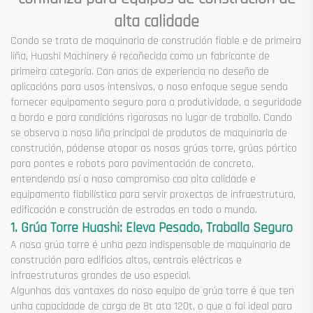
alta calidade
Cando se trata de maquinaria de construción fiable e de primeira
liña, Huashi Machinery é recoñecida como un fabricante de
primeira categoría. Con anos de experiencia no deseño de
aplicacións para usos intensivos, o noso enfoque segue sendo
fornecer equipamento seguro para a produtividade, a seguridade
a bordo e para condicións rigorosas no lugar de traballo. Cando
se observa a nosa liña principal de produtos de maquinaria de
construción, pódense atopar as nosas grúas torre, grúas pórtico
para pontes e robots para pavimentación de concreto,
entendendo así o noso compromiso coa alta calidade e
equipamento fiabilístico para servir proxectos de infraestrutura,
edificación e construción de estradas en todo o mundo.
1. Grúa Torre Huashi: Eleva Pesado, Traballa Seguro
A nosa grúa torre é unha peza indispensable de maquinaria de
construción para edificios altos, centrais eléctricas e
infraestruturas grandes de uso especial.
Algunhas das vantaxes do noso equipo de grúa torre é que ten
unha capacidade de carga de 8t ata 120t, o que a fai ideal para