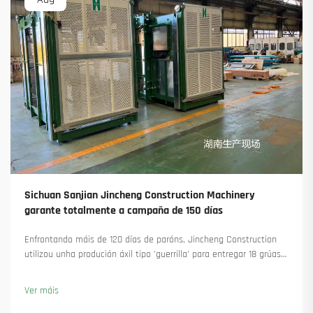
Sichuan Sanjian Jincheng Construction Machinery
garante totalmente a campaña de 150 días
Enfrontando máis de 120 días de paróns, Jincheng Construction
utilizou unha produción áxil tipo 'guerrilla' para entregar 18 grúas
torre e asegurar máis de 45 novas encomendas. Vexa como
manteu a produción en marcha. Saiba máis.
Ver máis