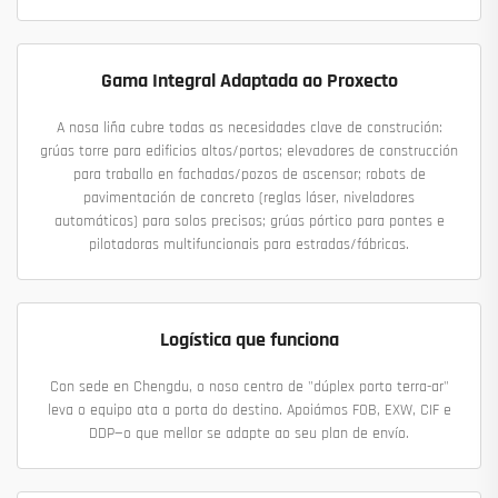
Gama Integral Adaptada ao Proxecto
A nosa liña cubre todas as necesidades clave de construción:
grúas torre para edificios altos/portos; elevadores de construcción
para traballo en fachadas/pozos de ascensor; robots de
pavimentación de concreto (reglas láser, niveladores
automáticos) para solos precisos; grúas pórtico para pontes e
pilotadoras multifuncionais para estradas/fábricas.
Logística que funciona
Con sede en Chengdu, o noso centro de "dúplex porto terra-ar"
leva o equipo ata a porta do destino. Apoiámos FOB, EXW, CIF e
DDP—o que mellor se adapte ao seu plan de envío.