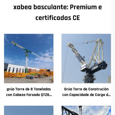
xabea basculante: Premium e
certificadas CE
grúa Torre de 8 Toneladas
Grúa Torre de Construción
con Cabeza Forxada QTZ80
con Capacidade de Carga de
Chinesa con Prezo
4t a 12t Nova Caxa de
Competitivo
Cambios Motor de
Engranaxes Coxinetes