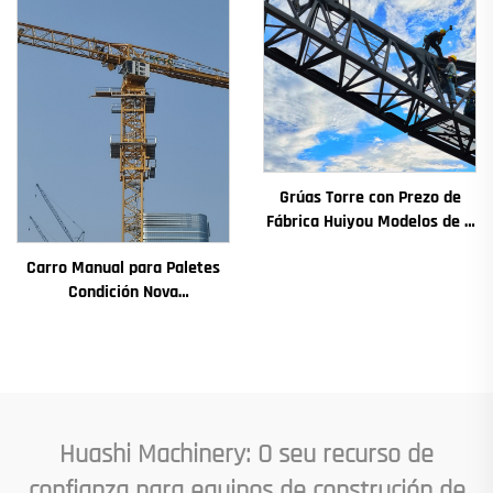
Principais
Grúas Torre con Prezo de
Fábrica Huiyou Modelos de 4
Toneladas 5 Toneladas 6
Carro Manual para Paletes
Toneladas 8 Toneladas para
Condición Nova
Sitios de Construción
Compónentes Principais
Incluídos Motor Caixa de
Cambios Engranaxe
Coxinetes Bomba Motor
Carga Máxima Admisible
Huashi Machinery: O seu recurso de
confianza para equipos de construción de