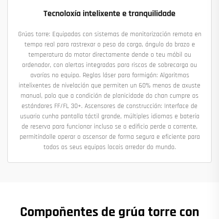
Tecnoloxía intelixente e tranquilidade
Grúas torre: Equipadas con sistemas de monitorización remota en
tempo real para rastrexar o peso da carga, ángulo do brazo e
temperatura do motor directamente dende o teu móbil ou
ordenador, con alertas integradas para riscos de sobrecarga ou
avarías no equipo. Reglas láser para formigón: Algoritmos
intelixentes de nivelación que permiten un 60% menos de axuste
manual, polo que a condición de planicidade do chan cumpre os
estándares FF/FL 30+. Ascensores de construcción: Interface de
usuario cunha pantalla táctil grande, múltiples idiomas e batería
de reserva para funcionar incluso se o edificio perde a corrente,
permitíndolle operar o ascensor de forma segura e eficiente para
todos os seus equipos locais arredor do mundo.
Compoñentes de grúa torre con