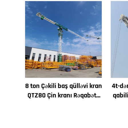
8 ton Çəkili baş qülləvi kran
4t-də
QTZ80 Çin kranı Rəqabətli
qabil
qiymətə
kran Y
m