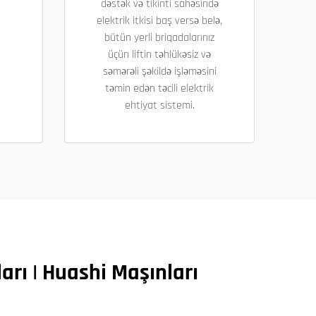
dəstək və tikinti sahəsində
elektrik itkisi baş versə belə,
bütün yerli briqadalarınız
üçün liftin təhlükəsiz və
səmərəli şəkildə işləməsini
təmin edən təcili elektrik
ehtiyat sistemi.
arı | Huashi Maşınları