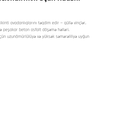
ikinti avadanlıqlarını təqdim edir — qüllə vinçlər,
r və peşakar beton asfalt döşəmə həlləri.
 üçün uzunömürlülüyə və yüksək səmərəliliyə uyğun