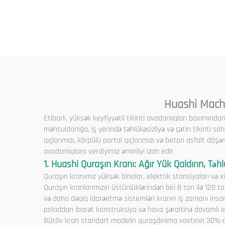
Huashi Machi
Etibarlı, yüksək keyfiyyətli tikinti avadanlıqları baxımında
məhsuldarlığa, iş yerində təhlükəsizliyə və çətin tikinti sa
qıçlarımızı, körpülü portal qıçlarımızı və beton asfalt döşəm
avadanlıqlara verdiyimiz əminliyi izah edir.
1. Huashi Quraşın Kranı: Ağır Yük Qaldırın, Təhl
Quraşın kranımız yüksək binalar, elektrik stansiyaları və xü
Quraşın kranlarımızın üstünlüklərindən biri 8 ton ilə 120 t
və daha dəqiq idarəetmə sistemləri kranın iş zamanı insan
poladdan ibarət konstruksiya və hava şəraitinə davamlı e
Bütöv kran standart modelin quraşdırılma vaxtının 30%-dən