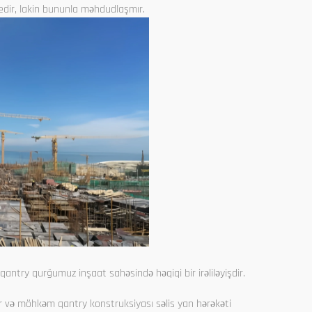
ə edir, lakin bununla məhdudlaşmır.
 qantry qurğumuz inşaat sahəsində həqiqi bir irəliləyişdir.
ər və möhkəm qantry konstruksiyası səlis yan hərəkəti