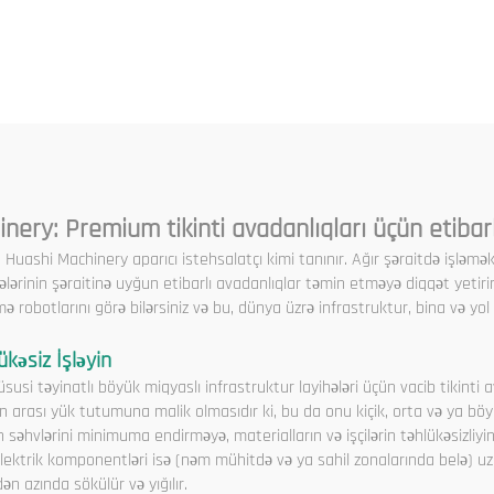
komponentlər Mo
Redüktor Dişli Laqer
Motoru Etibarlı yü
daxildir
nery: Premium tikinti avadanlıqları üçün etibar
n Huashi Machinery aparıcı istehsalatçı kimi tanınır. Ağır şəraitdə işləmək
hələrinin şəraitinə uyğun etibarlı avadanlıqlar təmin etməyə diqqət yetiri
ə robotlarını görə bilərsiniz və bu, dünya üzrə infrastruktur, bina və yol t
ükəsiz İşləyin
susi təyinatlı böyük miqyaslı infrastruktur layihələri üçün vacib tikinti a
on arası yük tutumuna malik olmasıdır ki, bu da onu kiçik, orta və ya böy
 səhvlərini minimuma endirməyə, materialların və işçilərin təhlükəsizliy
lektrik komponentləri isə (nəm mühitdə və ya sahil zonalarında belə) u
 azında sökülür və yığılır.