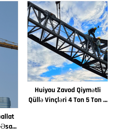
Huiyou Zavod Qiymətli
Qüllə Vinçləri 4 Ton 5 Ton 6
Ton 8 Ton Modellər İnşaat
pallat
Sahələri üçün
 Əsas