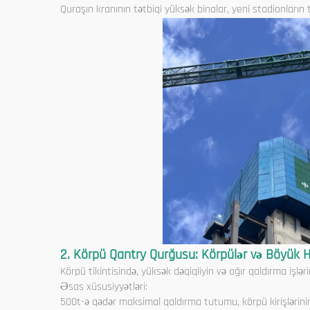
Quraşın kranının tətbiqi yüksək binalar, yeni stadionların 
2. Körpü Qantry Qurğusu: Körpülər və Böyük 
Körpü tikintisində, yüksək dəqiqliyin və ağır qaldırma işlər
Əsas xüsusiyyətləri:
500t-ə qədər maksimal qaldırma tutumu, körpü kirişlərinin