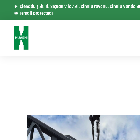
Çjenddu şəhəri, Sıçuan vilayəti, Cinniu rayonu, Cinniu Vanda S
[email protected]