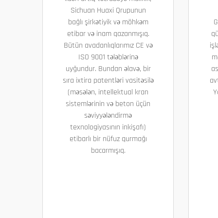
Sichuan Huaxi Qrupunun
bağlı şirkətiyik və möhkəm
G
etibar və inam qazanmışıq.
qü
Bütün avadanlıqlarımız CE və
işl
ISO 9001 tələblərinə
m
uyğundur. Bundan əlavə, bir
as
sıra ixtira patentləri vasitəsilə
av
(məsələn, intellektual kran
Y
sistemlərinin və beton üçün
səviyyələndirmə
texnologiyasının inkişafı)
etibarlı bir nüfuz qurmağı
bacarmışıq.