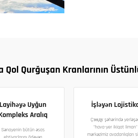
a Qol Qurğuşan Kranlarının Üstün
Layihəyə Uyğun
İşləyən Lojistik
Kompleks Aralıq
Çэнду şəhərində yerləşə
"hava-yer ikiqat liman"
Sənayenin bütün əsas
mərkəzimiz avadanlıqları si
ehtiyaclarını ödəyən