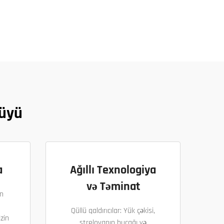
lüyü
a
Ağıllı Texnologiya
və Təminat
n
Qüllü qaldırıcılar: Yük çəkisi,
zin
strelovanın bucağı və