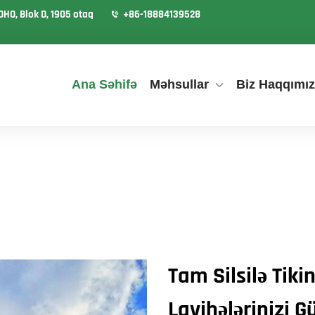
OHO, Blok D, 1905 otaq
+86-18884139528
Ana Səhifə
Məhsullar
Biz Haqqımı
Tam Silsilə Tikin
Layihələrinizi 