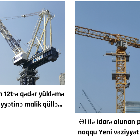
n 12t-ə qədər yükləmə
iyyətinə malik qülləvi
eni dişli qutusu dişli
Əl ilə idarə olunan 
otorlaşdırıcı əsas
noqqu Yeni vəziyyət