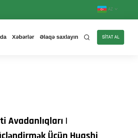
AZ
zda
Xəbərlər
Əlaqə saxlayın
SİTAT AL
ti Avadanlıqları |
Gücləndirmək Üçün Huashi