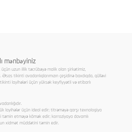
tor
 Nasos
kləmə
lı mənbəyiniz
 üçün uzun illik təcrübəyə malik olan şirkətimiz,
r. Əsas tikinti avadanlıqlarımızın çeşidinə baxdıqda, qülləvi
ikinti layihələri üçün yüksək keyfiyyətli və etibarlı
vadanlığıdır.
ük layihələr üçün ideal edir; titrəməyə qarşı texnologiya
ini təmin etməyə kömək edir; korroziyaya davamlı
zun xidmət müddətini təmin edir.