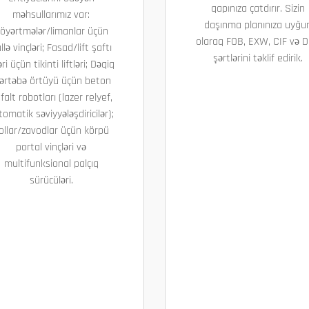
qapınıza çatdırır. Sizin
məhsullarımız var:
daşınma planınıza uyğu
öyərtmələr/limanlar üçün
olaraq FOB, EXW, CIF və 
llə vinçləri; Fasad/lift şaftı
şərtlərini təklif edirik.
əri üçün tikinti liftləri; Dəqiq
ərtəbə örtüyü üçün beton
falt robotları (lazer relyef,
tomatik səviyyələşdiricilər);
ollar/zavodlar üçün körpü
portal vinçləri və
multifunksional palçıq
sürücüləri.