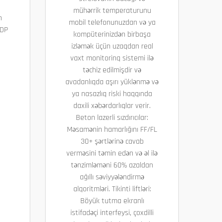
mühərrik temperaturunu
n
mobil telefonunuzdan və ya
DDP
kompüterinizdən birbaşa
izləmək üçün uzaqdan real
vaxt monitorinq sistemi ilə
təchiz edilmişdir və
avadanlıqda aşırı yüklənmə və
ya nasazlıq riski haqqında
daxili xəbərdarlıqlar verir.
Beton lazerli sızdırıcılar:
Məsamənin hamarlığını FF/FL
30+ şərtlərinə cavab
verməsini təmin edən və əl ilə
tənzimləməni 60% azaldan
ağıllı səviyyələndirmə
alqoritmləri. Tikinti liftləri:
Böyük tutma ekranlı
istifadəçi interfeysi, çoxdilli