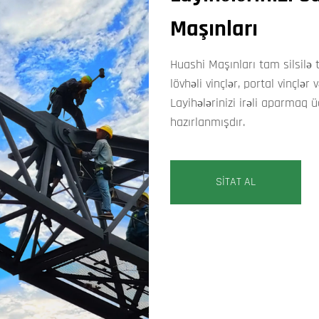
Maşınları
Huashi Maşınları tam silsilə t
lövhəli vinçlər, portal vinçlə
Layihələrinizi irəli aparmaq
hazırlanmışdır.
SİTAT AL