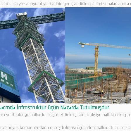
tikintisi və ya sənaye obyektlərinin genişləndirilməsi kimi sahələri əhat
Həcmdə İnfrastruktur üçün Nəzərdə Tutulmuşdur
inin vacib olduğu hallarda inkişaf etdirilmiş konstruksiya həlli kimi körpü
 və böyük komponentlərin quraşdırılması üçün ideal həlldir. Güclü relsl