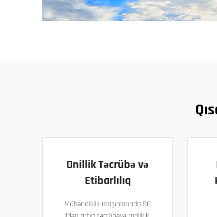
Qıs
Onillik Təcrübə və
Etibarlılıq
Mühəndislik maşınlarında 50
ildən artıq təcrübəyə malikik,