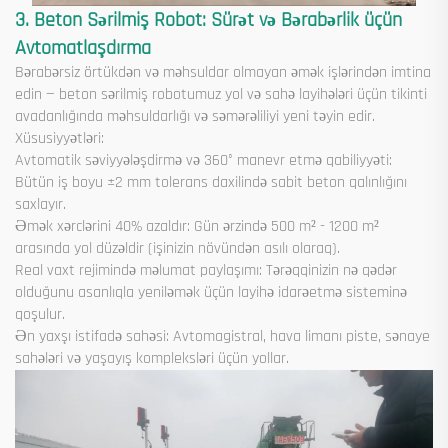
3. Beton Sərilmiş Robot: Sürət və Bərabərlik üçün
Avtomatlaşdırma
Bərabərsiz örtükdən və məhsuldar olmayan əmək işlərindən imtina
edin — beton sərilmiş robotumuz yol və sahə layihələri üçün tikinti
avadanlığında məhsuldarlığı və səmərəliliyi yeni təyin edir.
Xüsusiyyətləri:
Avtomatik səviyyələşdirmə və 360° manevr etmə qabiliyyəti:
Bütün iş boyu ±2 mm tolerans daxilində sabit beton qalınlığını
saxlayır.
Əmək xərclərini 40% azaldır: Gün ərzində 500 m² - 1200 m²
arasında yol düzəldir (işinizin növündən asılı olaraq).
Real vaxt rejimində məlumat paylaşımı: Tərəqqinizin nə qədər
olduğunu asanlıqla yeniləmək üçün layihə idarəetmə sisteminə
qoşulur.
Ən yaxşı istifadə sahəsi: Avtomagistral, hava limanı piste, sənaye
sahələri və yaşayış kompleksləri üçün yollar.