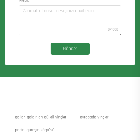
Mesaj
0/1000
Göndər
qolları qaldırılan qülləli vinçlər
avropada vinçlər
portal quraşın körpüsü