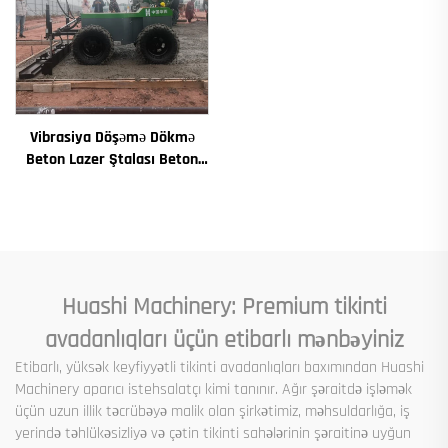
Vibrasiya Döşəmə Dökmə
Beton Lazer Ştalası Beton
Ştalası Avtomatik Döşəmə
Düzləmə Maşını Düzləmə Yol
Quraşdırma Maşını
Huashi Machinery: Premium tikinti
avadanlıqları üçün etibarlı mənbəyiniz
Etibarlı, yüksək keyfiyyətli tikinti avadanlıqları baxımından Huashi
Machinery aparıcı istehsalatçı kimi tanınır. Ağır şəraitdə işləmək
üçün uzun illik təcrübəyə malik olan şirkətimiz, məhsuldarlığa, iş
yerində təhlükəsizliyə və çətin tikinti sahələrinin şəraitinə uyğun