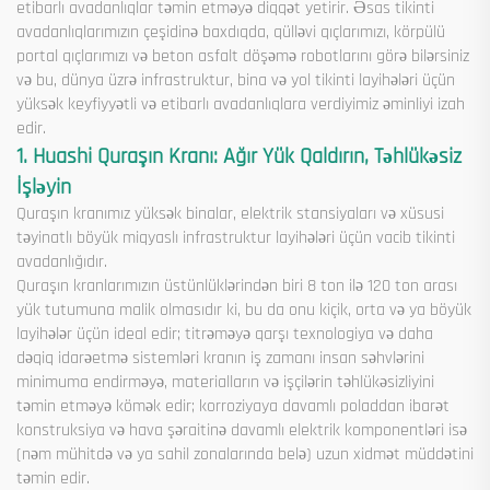
etibarlı avadanlıqlar təmin etməyə diqqət yetirir. Əsas tikinti
avadanlıqlarımızın çeşidinə baxdıqda, qülləvi qıçlarımızı, körpülü
portal qıçlarımızı və beton asfalt döşəmə robotlarını görə bilərsiniz
və bu, dünya üzrə infrastruktur, bina və yol tikinti layihələri üçün
yüksək keyfiyyətli və etibarlı avadanlıqlara verdiyimiz əminliyi izah
edir.
1. Huashi Quraşın Kranı: Ağır Yük Qaldırın, Təhlükəsiz
İşləyin
Quraşın kranımız yüksək binalar, elektrik stansiyaları və xüsusi
təyinatlı böyük miqyaslı infrastruktur layihələri üçün vacib tikinti
avadanlığıdır.
Quraşın kranlarımızın üstünlüklərindən biri 8 ton ilə 120 ton arası
yük tutumuna malik olmasıdır ki, bu da onu kiçik, orta və ya böyük
layihələr üçün ideal edir; titrəməyə qarşı texnologiya və daha
dəqiq idarəetmə sistemləri kranın iş zamanı insan səhvlərini
minimuma endirməyə, materialların və işçilərin təhlükəsizliyini
təmin etməyə kömək edir; korroziyaya davamlı poladdan ibarət
konstruksiya və hava şəraitinə davamlı elektrik komponentləri isə
(nəm mühitdə və ya sahil zonalarında belə) uzun xidmət müddətini
təmin edir.