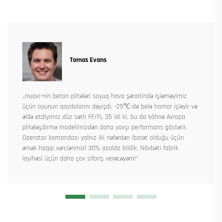
Tomas Evans
„Huaxi-nin beton plitələri soyuq hava şəraitində işləməyimiz
üçün oyunun qaydalarını dəyişdi. -25℃-də belə hamar işləyir və
əldə etdiyimiz düz səth FF/FL 35 idi ki, bu da köhnə Avropa
plitələşdirmə modelimizdən daha yaxşı performans göstərir.
Operator komandası yalnız iki nəfərdən ibarət olduğu üçün
əmək haqqı xərclərimizi 30% azalda bildik. Növbəti fabrik
layihəsi üçün daha çox sifariş verəcəyəm!“