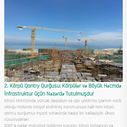
2. Körpü Qantry Qurğusu: Körpülər və Böyük Həcmdə
İnfrastruktur üçün Nəzərdə Tutulmuşdur
Körpü tikintisində, yüksək dəqiqliyin və ağır qaldırma işlərinin vacib
olduğu hallarda inkişaf etdirilmiş konstruksiya həlli kimi körpü
qantry qurğumuz inşaat sahəsində həqiqi bir irəliləyişdir. Əsas
xüsusiyyətləri:
500t-ə qədər maksimal qaldırma tutumu, körpü kirişlərinin və