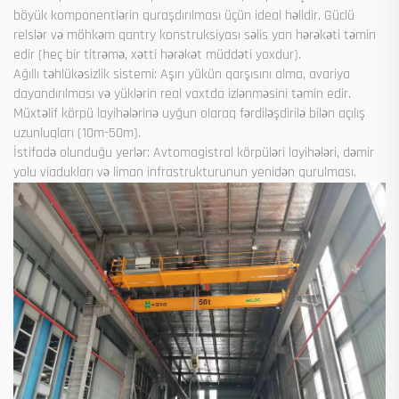
böyük komponentlərin quraşdırılması üçün ideal həlldir. Güclü
relslər və möhkəm qantry konstruksiyası səlis yan hərəkəti təmin
edir (heç bir titrəmə, xətti hərəkət müddəti yoxdur).
Ağıllı təhlükəsizlik sistemi: Aşırı yükün qarşısını alma, avariya
dayandırılması və yüklərin real vaxtda izlənməsini təmin edir.
Müxtəlif körpü layihələrinə uyğun olaraq fərdiləşdirilə bilən açılış
uzunluqları (10m-50m).
İstifadə olunduğu yerlər: Avtomagistral körpüləri layihələri, dəmir
yolu viadukları və liman infrastrukturunun yenidən qurulması.