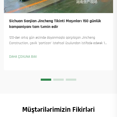
Sichuan Sanjian Jincheng Tikinti Maşınları 150 günlük
kampaniyanı tam təmin edir
120-dən artıq gün ərzində dayanmaqla qarşılaşan Jincheng
Construction, çevik 'partizan' istehsal üsulundan istifadə edərək 18
qülləvi kran təhvil verdi və 45-dən artıq yeni sifariş əldə etdi. Onların
necə istehsalı davam etdirdiyini görün. Ətraflı məlumat alın.
DAHA ÇOXUNA BAX
Müştərilərimizin Fikirləri