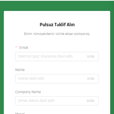
Pulsuz Təklif Alın
Bizim nümayəndəmiz sizinlə əlaqə saxlayacaq.
Email
0/100
Name
0/100
Company Name
0/200