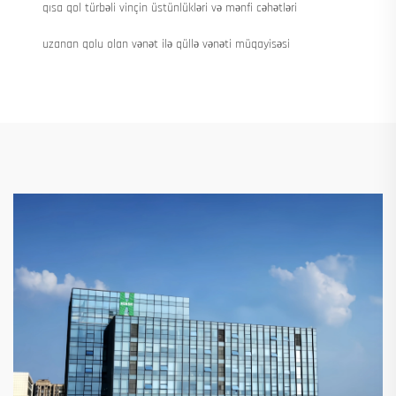
qısa qol türbəli vinçin üstünlükləri və mənfi cəhətləri
uzanan qolu olan vənət ilə qüllə vənəti müqayisəsi