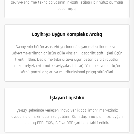
səviyyələndirmə texnologiyasının inkişafı) etibarlı bir nüfuz qurmağı
bacarmışıq.
Layihəyə Uyğun Kompleks Aralıq
Sənayenin bütün əsas ehtiyaclarını ödəyən məhsullarımız var:
Göyərtmələr/limanlar üçün qüllə vinçləri; Fasad/lift şaftı işləri üçün
tikinti liftləri; Dəqiq mərtəbə örtüyü üçün beton asfalt robotları
(lazer relyef, avtomatik səviyyələşdiricilər); Yollar/zavodlar üçün
körpü portal vinçləri və multifunksional palçıq sürücüləri.
İşləyən Lojistika
Çэнду şəhərində yerləşən "hava-yer ikiqat liman" mərkəzimiz
avadanlıqları sizin qapınıza çatdırır. Sizin daşınma planınıza uyğun
olaraq FOB, EXW, CIF və DDP şərtlərini təklif edirik.