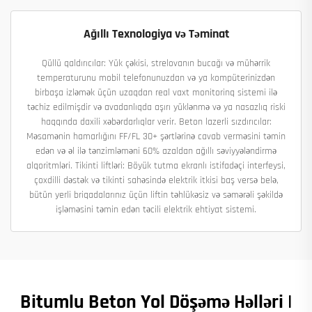
Ağıllı Texnologiya və Təminat
Qüllü qaldırıcılar: Yük çəkisi, strelovanın bucağı və mühərrik
temperaturunu mobil telefonunuzdan və ya kompüterinizdən
birbaşa izləmək üçün uzaqdan real vaxt monitorinq sistemi ilə
təchiz edilmişdir və avadanlıqda aşırı yüklənmə və ya nasazlıq riski
haqqında daxili xəbərdarlıqlar verir. Beton lazerli sızdırıcılar:
Məsamənin hamarlığını FF/FL 30+ şərtlərinə cavab verməsini təmin
edən və əl ilə tənzimləməni 60% azaldan ağıllı səviyyələndirmə
alqoritmləri. Tikinti liftləri: Böyük tutma ekranlı istifadəçi interfeysi,
çoxdilli dəstək və tikinti sahəsində elektrik itkisi baş versə belə,
bütün yerli briqadalarınız üçün liftin təhlükəsiz və səmərəli şəkildə
işləməsini təmin edən təcili elektrik ehtiyat sistemi.
Bitumlu Beton Yol Döşəmə Həlləri |