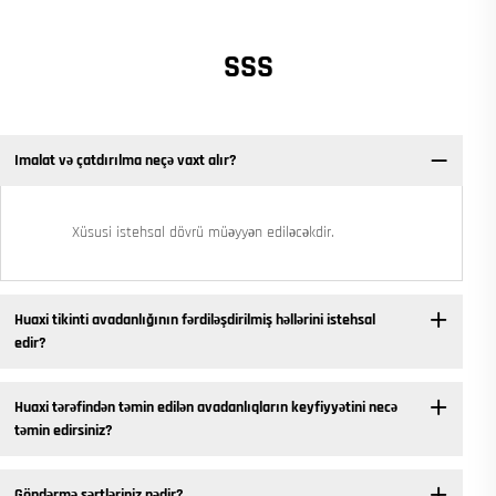
SSS
Imalat və çatdırılma neçə vaxt alır?
Xüsusi istehsal dövrü müəyyən ediləcəkdir.
Huaxi tikinti avadanlığının fərdiləşdirilmiş həllərini istehsal
edir?
Huaxi tərəfindən təmin edilən avadanlıqların keyfiyyətini necə
təmin edirsiniz?
Göndərmə şərtləriniz nədir?