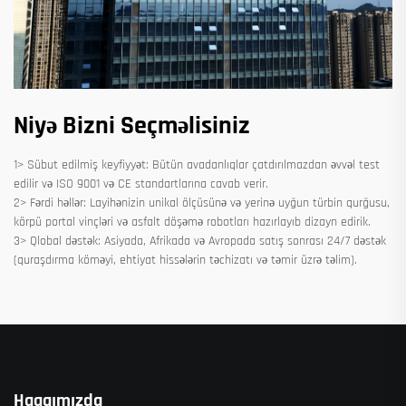
Niyə Bizni Seçməlisiniz
1> Sübut edilmiş keyfiyyət: Bütün avadanlıqlar çatdırılmazdan əvvəl test
edilir və ISO 9001 və CE standartlarına cavab verir.
2> Fərdi həllər: Layihənizin unikal ölçüsünə və yerinə uyğun türbin qurğusu,
körpü portal vinçləri və asfalt döşəmə robotları hazırlayıb dizayn edirik.
3> Qlobal dəstək: Asiyada, Afrikada və Avropada satış sonrası 24/7 dəstək
(quraşdırma köməyi, ehtiyat hissələrin təchizatı və təmir üzrə təlim).
Haqqımızda