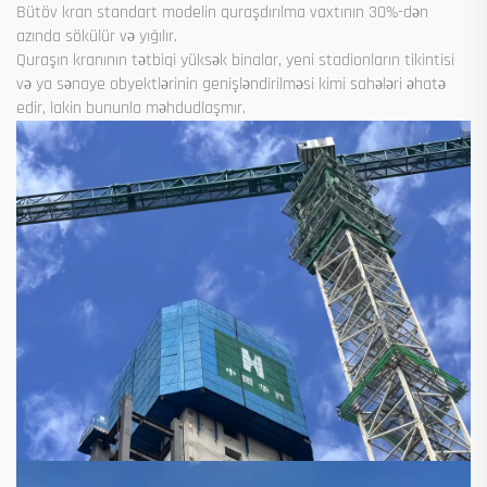
Bütöv kran standart modelin quraşdırılma vaxtının 30%-dən
azında sökülür və yığılır.
Quraşın kranının tətbiqi yüksək binalar, yeni stadionların tikintisi
və ya sənaye obyektlərinin genişləndirilməsi kimi sahələri əhatə
edir, lakin bununla məhdudlaşmır.