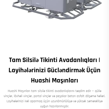
Tam Silsilə Tikinti Avadanlıqları |
Layihələrinizi Gücləndirmək Üçün
Huashi Maşınları
Huashi Maşınları tam silsilə tikinti avadanlıqlarını təqdim edir — qüllə
vinçlər, lövhəli vinçlər, portal vinçlər və peşakar beton asfalt döşəmə həlləri.
Layihələrinizi irəli aparmaq üçün uzunömürlülüyə və yüksək səmərəliliyə
uyğun hazırlanmışdır.