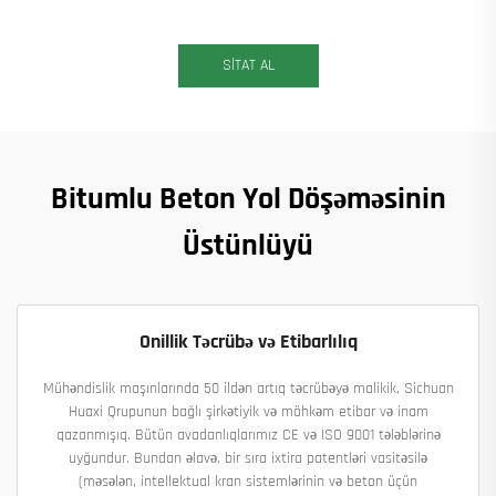
SİTAT AL
Bitumlu Beton Yol Döşəməsinin
Üstünlüyü
Onillik Təcrübə və Etibarlılıq
Mühəndislik maşınlarında 50 ildən artıq təcrübəyə malikik, Sichuan
Huaxi Qrupunun bağlı şirkətiyik və möhkəm etibar və inam
qazanmışıq. Bütün avadanlıqlarımız CE və ISO 9001 tələblərinə
uyğundur. Bundan əlavə, bir sıra ixtira patentləri vasitəsilə
(məsələn, intellektual kran sistemlərinin və beton üçün