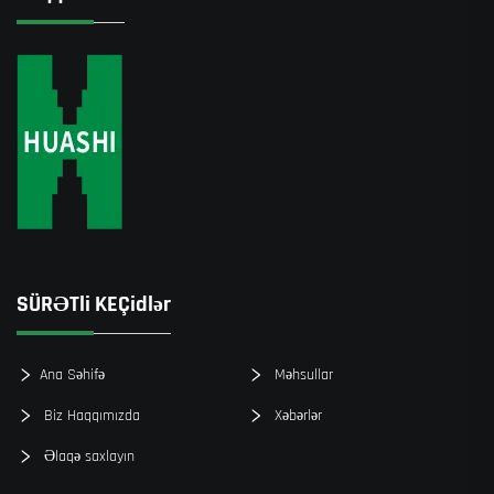
SÜRƏTli KEÇidlər
Ana Səhifə
Məhsullar
Biz Haqqımızda
Xəbərlər
Əlaqə saxlayın