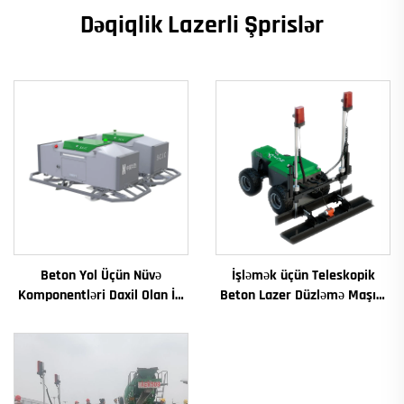
Dəqiqlik Lazerli Şprislər
Beton Yol Üçün Nüvə
İşləmək üçün Teleskopik
Komponentləri Daxil Olan İri
Beton Lazer Düzləmə Maşını
Miqyaslı Lazor Düzləşdirmə
Qurğuşun Lazer Ştalı Maşını
Maşını İstismar Vibrator
Beton Döşəmə üçün
Sürətli Rejim Mühərrik