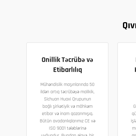
Qıv
Onillik Təcrübə və
Etibarlılıq
Mühəndislik maşınlarında 50
ildən artıq təcrübəyə malikik,
Sichuan Huaxi Qrupunun
bağlı şirkətiyik və möhkəm
G
etibar və inam qazanmışıq.
qü
Bütün avadanlıqlarımız CE və
işl
ISO 9001 tələblərinə
m
uyğundur. Bundan əlavə, bir
as