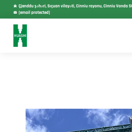
Çjenddu şəhəri, Sıçuan vilayəti, Cinniu rayonu, Cinniu Vanda S
[email protected]