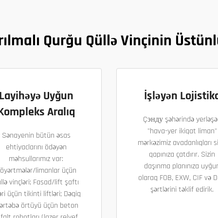
rılmalı Qurğu Qüllə Vinçinin Üstün
Layihəyə Uyğun
İşləyən Lojistik
Kompleks Aralıq
Çэнду şəhərində yerləşə
"hava-yer ikiqat liman"
Sənayenin bütün əsas
mərkəzimiz avadanlıqları si
ehtiyaclarını ödəyən
qapınıza çatdırır. Sizin
məhsullarımız var:
daşınma planınıza uyğu
öyərtmələr/limanlar üçün
olaraq FOB, EXW, CIF və 
llə vinçləri; Fasad/lift şaftı
şərtlərini təklif edirik.
əri üçün tikinti liftləri; Dəqiq
ərtəbə örtüyü üçün beton
falt robotları (lazer relyef,