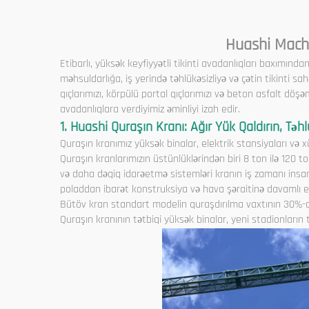
Huashi Machi
Etibarlı, yüksək keyfiyyətli tikinti avadanlıqları baxımında
məhsuldarlığa, iş yerində təhlükəsizliyə və çətin tikinti sa
qıçlarımızı, körpülü portal qıçlarımızı və beton asfalt döşəm
avadanlıqlara verdiyimiz əminliyi izah edir.
1. Huashi Quraşın Kranı: Ağır Yük Qaldırın, Təhl
Quraşın kranımız yüksək binalar, elektrik stansiyaları və xü
Quraşın kranlarımızın üstünlüklərindən biri 8 ton ilə 120 t
və daha dəqiq idarəetmə sistemləri kranın iş zamanı insan
poladdan ibarət konstruksiya və hava şəraitinə davamlı e
Bütöv kran standart modelin quraşdırılma vaxtının 30%-dən
Quraşın kranının tətbiqi yüksək binalar, yeni stadionların 