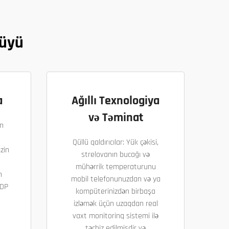
lüyü
a
Ağıllı Texnologiya
və Təminat
n
Qüllü qaldırıcılar: Yük çəkisi,
zin
strelovanın bucağı və
mühərrik temperaturunu
n
mobil telefonunuzdan və ya
DDP
kompüterinizdən birbaşa
izləmək üçün uzaqdan real
vaxt monitorinq sistemi ilə
təchiz edilmişdir və