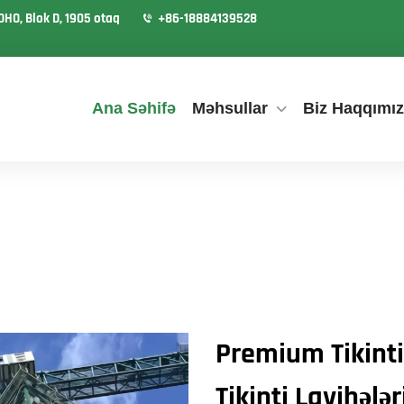
OHO, Blok D, 1905 otaq
+86-18884139528
Ana Səhifə
Məhsullar
Biz Haqqımı
Premium Tikinti
Tikinti Layihələ