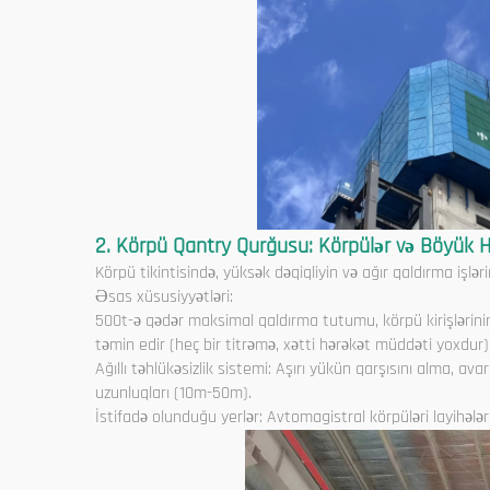
2. Körpü Qantry Qurğusu: Körpülər və Böyük 
Körpü tikintisində, yüksək dəqiqliyin və ağır qaldırma işlər
Əsas xüsusiyyətləri:
500t-ə qədər maksimal qaldırma tutumu, körpü kirişlərinin
təmin edir (heç bir titrəmə, xətti hərəkət müddəti yoxdur)
Ağıllı təhlükəsizlik sistemi: Aşırı yükün qarşısını alma, ava
uzunluqları (10m-50m).
İstifadə olunduğu yerlər: Avtomagistral körpüləri layihələ