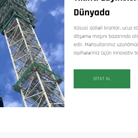
Dünyada
Xüsusi qülləli kranlar, ucuz 
döşəmə maşını bazarında olsa
edir. Məhsullarımız uzunömür
layihələriniz üçün innovativ t
SİTAT AL