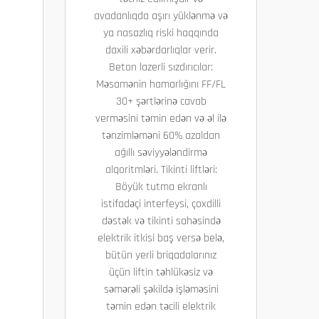
avadanlıqda aşırı yüklənmə və
ya nasazlıq riski haqqında
daxili xəbərdarlıqlar verir.
Beton lazerli sızdırıcılar:
Məsamənin hamarlığını FF/FL
30+ şərtlərinə cavab
verməsini təmin edən və əl ilə
tənzimləməni 60% azaldan
ağıllı səviyyələndirmə
alqoritmləri. Tikinti liftləri:
Böyük tutma ekranlı
istifadəçi interfeysi, çoxdilli
dəstək və tikinti sahəsində
elektrik itkisi baş versə belə,
bütün yerli briqadalarınız
üçün liftin təhlükəsiz və
səmərəli şəkildə işləməsini
təmin edən təcili elektrik