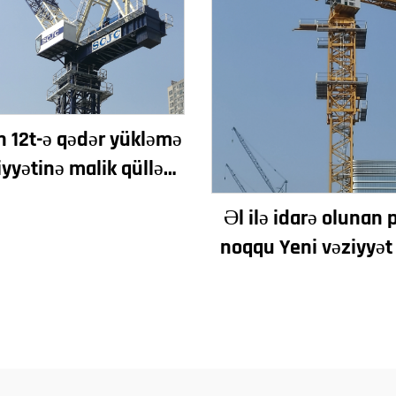
n 12t-ə qədər yükləmə
iyyətinə malik qülləvi
eni dişli qutusu dişli
Əl ilə idarə olunan 
otorlaşdırıcı əsas
noqqu Yeni vəziyyət
komponentlər Mo
Redüktor Dişli Laqer
Motoru Etibarlı yü
daxildir