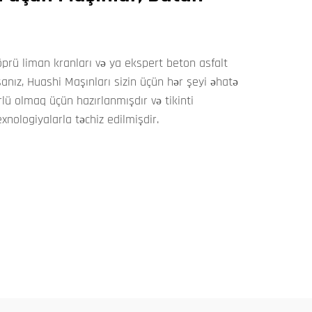
köprü liman kranları və ya ekspert beton asfalt
nız, Huashi Maşınları sizin üçün hər şeyi əhatə
lü olmaq üçün hazırlanmışdır və tikinti
exnologiyalarla təchiz edilmişdir.