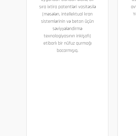
sıra ixtira patentləri vasitəsilə
av
(məsələn, intellektual kran
Y
sistemlərinin və beton üçün
səviyyələndirmə
texnologiyasının inkişafı)
etibarlı bir nüfuz qurmağı
bacarmışıq.