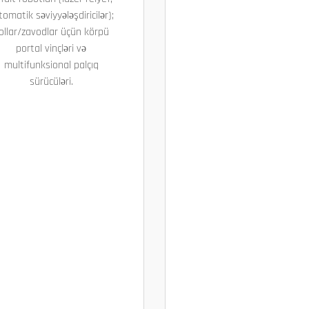
tomatik səviyyələşdiricilər);
ollar/zavodlar üçün körpü
portal vinçləri və
multifunksional palçıq
sürücüləri.