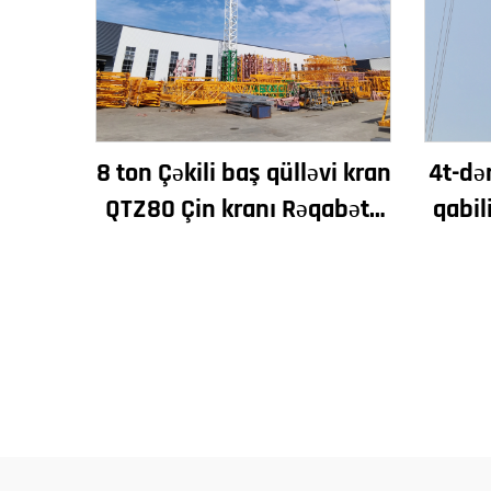
8 ton Çəkili baş qülləvi kran
4t-də
QTZ80 Çin kranı Rəqabətli
qabil
qiymətə
kran Y
m