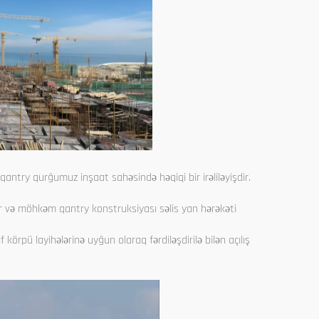
 qantry qurğumuz inşaat sahəsində həqiqi bir irəliləyişdir.
ər və möhkəm qantry konstruksiyası səlis yan hərəkəti
 körpü layihələrinə uyğun olaraq fərdiləşdirilə bilən açılış