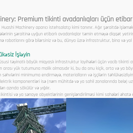
nery: Premium tikinti avadanlıqları üçün etibar
n Huashi Machinery aparıcı istehsalatçı kimi tanınır. Ağır şəraitdə işləmək
hələrinin şəraitinə uyğun etibarlı avadanlıqlar təmin etməyə diqqət yetiri
ə robotlarını görə bilərsiniz və bu, dünya üzrə infrastruktur, bina və yol t
ükəsiz İşləyin
susi təyinatlı böyük miqyaslı infrastruktur layihələri üçün vacib tikinti a
on arası yük tutumuna malik olmasıdır ki, bu da onu kiçik, orta və ya böy
 səhvlərini minimuma endirməyə, materialların və işçilərin təhlükəsizliy
lektrik komponentləri isə (nəm mühitdə və ya sahil zonalarında belə) u
 azında sökülür və yığılır.
tikintisi və ya sənaye obyektlərinin genişləndirilməsi kimi sahələri əhat