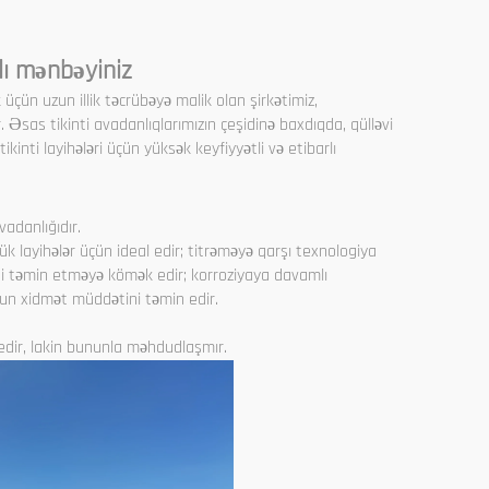
lı mənbəyiniz
 üçün uzun illik təcrübəyə malik olan şirkətimiz,
r. Əsas tikinti avadanlıqlarımızın çeşidinə baxdıqda, qülləvi
ikinti layihələri üçün yüksək keyfiyyətli və etibarlı
vadanlığıdır.
ük layihələr üçün ideal edir; titrəməyə qarşı texnologiya
ini təmin etməyə kömək edir; korroziyaya davamlı
zun xidmət müddətini təmin edir.
ə edir, lakin bununla məhdudlaşmır.