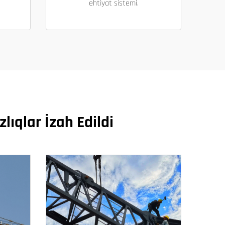
ehtiyat sistemi.
lıqlar İzah Edildi