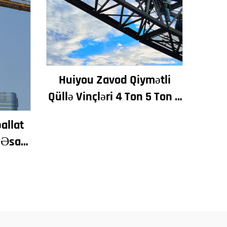
Huiyou Zavod Qiymətli
Qüllə Vinçləri 4 Ton 5 Ton 6
Ton 8 Ton Modellər İnşaat
pallat
Sahələri üçün
 Əsas
tor
 Nasos
kləmə