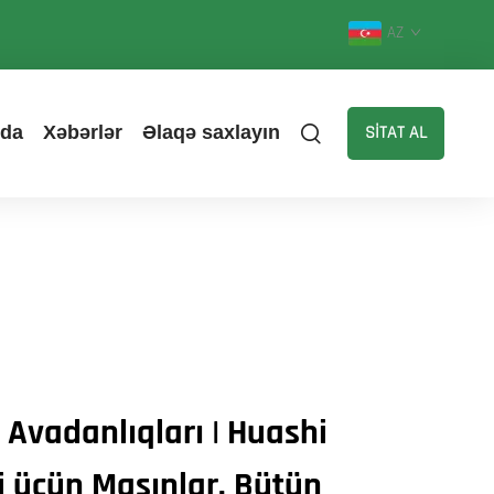
AZ
zda
Xəbərlər
Əlaqə saxlayın
SİTAT AL
 Avadanlıqları | Huashi
ri üçün Maşınlar, Bütün