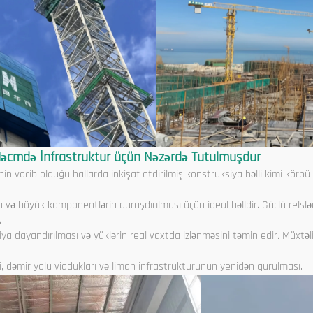
Həcmdə İnfrastruktur üçün Nəzərdə Tutulmuşdur
inin vacib olduğu hallarda inkişaf etdirilmiş konstruksiya həlli kimi körpü
 və böyük komponentlərin quraşdırılması üçün ideal həlldir. Güclü relsl
.
riya dayandırılması və yüklərin real vaxtda izlənməsini təmin edir. Müxtəlif
ri, dəmir yolu viadukları və liman infrastrukturunun yenidən qurulması.