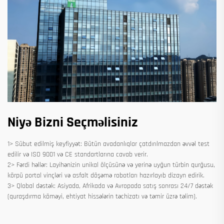
Niyə Bizni Seçməlisiniz
1> Sübut edilmiş keyfiyyət: Bütün avadanlıqlar çatdırılmazdan əvvəl test
edilir və ISO 9001 və CE standartlarına cavab verir.
2> Fərdi həllər: Layihənizin unikal ölçüsünə və yerinə uyğun türbin qurğusu,
körpü portal vinçləri və asfalt döşəmə robotları hazırlayıb dizayn edirik.
3> Qlobal dəstək: Asiyada, Afrikada və Avropada satış sonrası 24/7 dəstək
(quraşdırma köməyi, ehtiyat hissələrin təchizatı və təmir üzrə təlim).