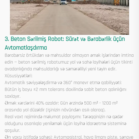
3. Beton Sərilmiş Robot: Sürət və Bərabərlik üçün
Avtomatlaşdırma
Bərabərsiz örtükdən və məhsuldar olmayan əmək işlərindən imtina
edin — beton sərilmiş robotumuz yol və sahə layihələri üçün tikinti
avadanlığında məhsuldarlığı və səmərəliliyi yeni təyin edir.
Xüsusiyyətləri:
Avtomatik səviyyələşdirmə və 360° manevr etmə qabiliyyəti:
Bütün iş boyu ±2 mm tolerans daxilində sabit beton qalınlığını
saxlayır.
Əmək xərclərini 40% azaldır: Gün ərzində 500 m² - 1200 m²
arasında yol düzəldir (işinizin növündən asılı olaraq).
Real vaxt rejimində məlumat paylaşımı: Tərəqqinizin nə qədər
olduğunu asanlıqla yeniləmək üçün layihə idarəetmə sisteminə
qoşulur.
Ən yaxşı istifadə sahəsi: Avtomagistral, hava limanı piste, sənaye