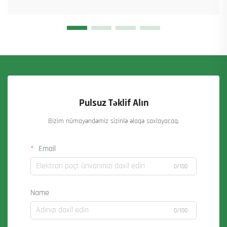
Pulsuz Təklif Alın
Bizim nümayəndəmiz sizinlə əlaqə saxlayacaq.
Email
0/100
Name
0/100