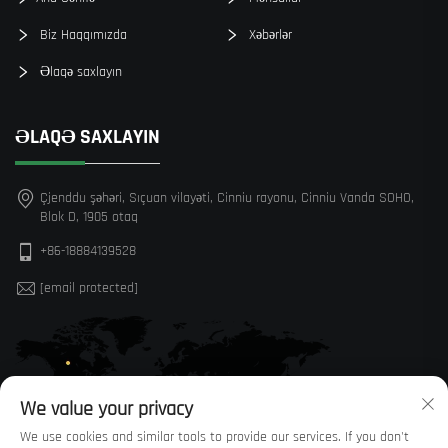
Biz Haqqımızda
Xəbərlər
Əlaqə saxlayın
ƏLAQƏ SAXLAYIN
Çjenddu şəhəri, Sıçuan vilayəti, Cinniu rayonu, Cinniu Vanda SOHO,
Blok D, 1905 otaq
+86-18884139528
[email protected]
We value your privacy
We use cookies and similar tools to provide our services. If you don't