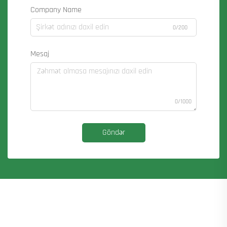
Company Name
0/200
Mesaj
0/1000
Göndər