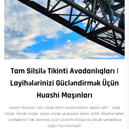
Tam Silsilə Tikinti Avadanlıqları |
Layihələrinizi Gücləndirmək Üçün
Huashi Maşınları
Huashi Maşınları tam silsilə tikinti avadanlıqlarını təqdim edir — qüllə
vinçlər, lövhəli vinçlər, portal vinçlər və peşakar beton asfalt döşəmə həlləri.
Layihələrinizi irəli aparmaq üçün uzunömürlülüyə və yüksək səmərəliliyə
uyğun hazırlanmışdır.