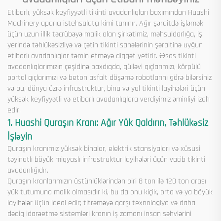
Etibarlı, yüksək keyfiyyətli tikinti avadanlıqları baxımından Huashi
Machinery aparıcı istehsalatçı kimi tanınır. Ağır şəraitdə işləmək
üçün uzun illik təcrübəyə malik olan şirkətimiz, məhsuldarlığa, iş
yerində təhlükəsizliyə və çətin tikinti sahələrinin şəraitinə uyğun
etibarlı avadanlıqlar təmin etməyə diqqət yetirir. Əsas tikinti
avadanlıqlarımızın çeşidinə baxdıqda, qülləvi qıçlarımızı, körpülü
portal qıçlarımızı və beton asfalt döşəmə robotlarını görə bilərsiniz
və bu, dünya üzrə infrastruktur, bina və yol tikinti layihələri üçün
yüksək keyfiyyətli və etibarlı avadanlıqlara verdiyimiz əminliyi izah
edir.
1. Huashi Quraşın Kranı: Ağır Yük Qaldırın, Təhlükəsiz
İşləyin
Quraşın kranımız yüksək binalar, elektrik stansiyaları və xüsusi
təyinatlı böyük miqyaslı infrastruktur layihələri üçün vacib tikinti
avadanlığıdır.
Quraşın kranlarımızın üstünlüklərindən biri 8 ton ilə 120 ton arası
yük tutumuna malik olmasıdır ki, bu da onu kiçik, orta və ya böyük
layihələr üçün ideal edir; titrəməyə qarşı texnologiya və daha
dəqiq idarəetmə sistemləri kranın iş zamanı insan səhvlərini