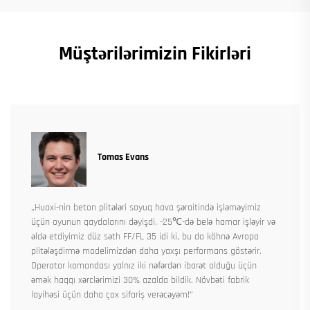
Müştərilərimizin Fikirləri
Tomas Evans
„Huaxi-nin beton plitələri soyuq hava şəraitində işləməyimiz
üçün oyunun qaydalarını dəyişdi. -25℃-də belə hamar işləyir və
əldə etdiyimiz düz səth FF/FL 35 idi ki, bu da köhnə Avropa
plitələşdirmə modelimizdən daha yaxşı performans göstərir.
Operator komandası yalnız iki nəfərdən ibarət olduğu üçün
əmək haqqı xərclərimizi 30% azalda bildik. Növbəti fabrik
layihəsi üçün daha çox sifariş verəcəyəm!“