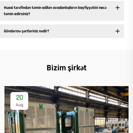
Huaxi tərəfindən təmin edilən avadanlıqların keyfiyyətini necə
təmin edirsiniz?
Göndərmə şərtləriniz nədir?
Bizim şirkət
20
Aug