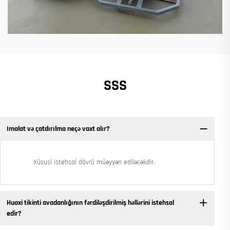
SSS
Imalat və çatdırılma neçə vaxt alır?
Xüsusi istehsal dövrü müəyyən ediləcəkdir.
Huaxi tikinti avadanlığının fərdiləşdirilmiş həllərini istehsal
edir?