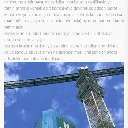
minimuma endirməyə, materialların və işçilərin təhlükəsizliyini
təmin etməyə kömək edir; korroziyaya davamlı poladdan ibarət
konstruksiya və hava şəraitinə davamlı elektrik komponentləri isə
(nəm mühitdə və ya sahil zonalarında belə) uzun xidmət müddətini
təmin edir.
Bütöv kran standart modelin quraşdırılma vaxtının 30%-dən
azında sökülür və yığılır.
Quraşın kranının tətbiqi yüksək binalar, yeni stadionların tikintisi
və ya sənaye obyektlərinin genişləndirilməsi kimi sahələri əhatə
edir, lakin bununla məhdudlaşmır.