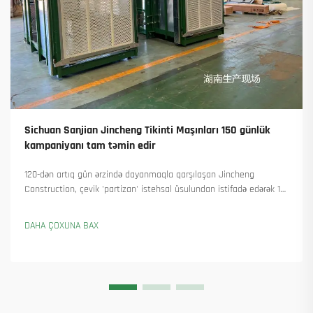
Sichuan Sanjian Jincheng Tikinti Maşınları 150 günlük
kampaniyanı tam təmin edir
120-dən artıq gün ərzində dayanmaqla qarşılaşan Jincheng
Construction, çevik 'partizan' istehsal üsulundan istifadə edərək 18
qülləvi kran təhvil verdi və 45-dən artıq yeni sifariş əldə etdi. Onların
necə istehsalı davam etdirdiyini görün. Ətraflı məlumat alın.
DAHA ÇOXUNA BAX