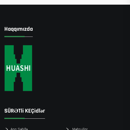
Haqqımızda
SÜRƏTli KEÇidlər
Ana Səhifə
Məhsullar