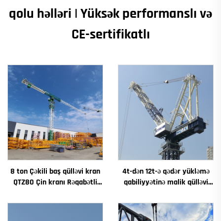
qolu həlləri | Yüksək performanslı və
CE-sertifikatlı
8 ton Çəkili baş qülləvi kran
4t-dən 12t-ə qədər yükləmə
QTZ80 Çin kranı Rəqabətli
qabiliyyətinə malik qülləvi
qiymətə
kran Yeni dişli qutusu dişli
motorlaşdırıcı əsas