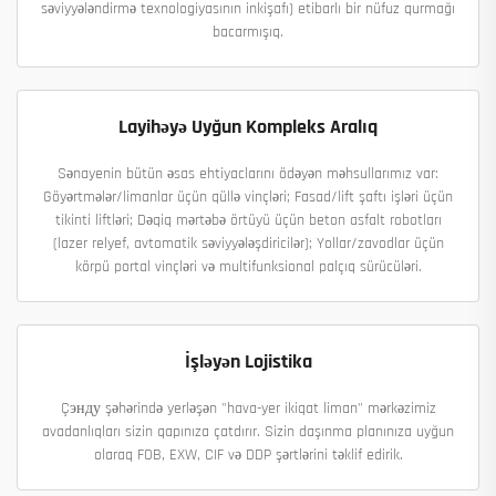
səviyyələndirmə texnologiyasının inkişafı) etibarlı bir nüfuz qurmağı
bacarmışıq.
Layihəyə Uyğun Kompleks Aralıq
Sənayenin bütün əsas ehtiyaclarını ödəyən məhsullarımız var:
Göyərtmələr/limanlar üçün qüllə vinçləri; Fasad/lift şaftı işləri üçün
tikinti liftləri; Dəqiq mərtəbə örtüyü üçün beton asfalt robotları
(lazer relyef, avtomatik səviyyələşdiricilər); Yollar/zavodlar üçün
körpü portal vinçləri və multifunksional palçıq sürücüləri.
İşləyən Lojistika
Çэнду şəhərində yerləşən "hava-yer ikiqat liman" mərkəzimiz
avadanlıqları sizin qapınıza çatdırır. Sizin daşınma planınıza uyğun
olaraq FOB, EXW, CIF və DDP şərtlərini təklif edirik.