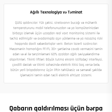
Ağıllı Texnologiya və Təminat
Qüllü qaldırıcılar: Yük çəkisi, strelovanın bucağı və mühərrik
temperaturunu mobil telefonunuzdan və ya kompüterinizdən
birbaşa izləmək üçün uzaqdan real vaxt monitorinq sistemi ilə
təchiz edilmişdir və avadanlıqda aşırı yüklənmə və ya nasazlıq riski
haqqında daxili xəbərdarlıqlar verir. Beton lazerli sızdırıcılar:
Məsamənin hamarlığını FF/FL 30+ şərtlərinə cavab verməsini təmin
edən və əl ilə tənzimləməni 60% azaldan ağıllı səviyyələndirmə
alqoritmləri. Tikinti liftləri: Böyük tutma ekranlı istifadəçi interfeysi,
çoxdilli dəstək və tikinti sahəsində elektrik itkisi baş versə belə,
bütün yerli briqadalarınız üçün liftin təhlükəsiz və səmərəli şəkildə
işləməsini təmin edən təcili elektrik ehtiyat sistemi.
Qabarın qaldırılması üçün bərpa