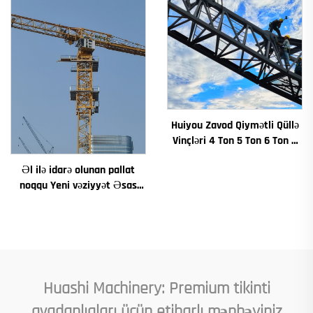
Huiyou Zavod Qiymətli Qüllə
Vinçləri 4 Ton 5 Ton 6 Ton 8
Ton Modellər İnşaat Sahələri
Əl ilə idarə olunan pallat
üçün
noqqu Yeni vəziyyət Əsas
komponentlər Motor
Redüktor Dişli Laqer Nasos
Motoru Etibarlı yükləmə
daxildir
Huashi Machinery: Premium tikinti
avadanlıqları üçün etibarlı mənbəyiniz