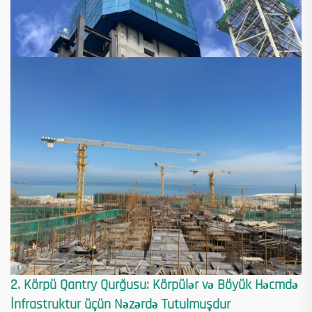
2. Körpü Qantry Qurğusu: Körpülər və Böyük Həcmdə
İnfrastruktur üçün Nəzərdə Tutulmuşdur