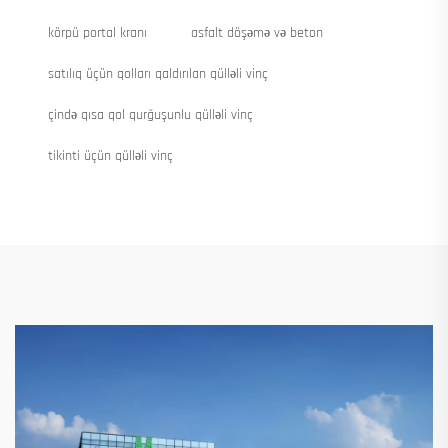
körpü portal kranı
asfalt döşəmə və beton
satılıq üçün qolları qaldırılan qülləli vinç
çində qısa qol qurğuşunlu qülləli vinç
tikinti üçün qülləli vinç