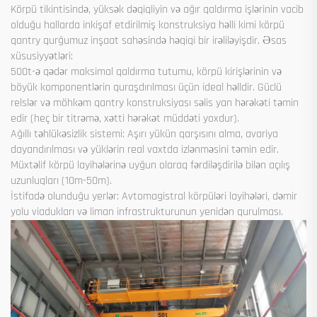
Körpü tikintisində, yüksək dəqiqliyin və ağır qaldırma işlərinin vacib
olduğu hallarda inkişaf etdirilmiş konstruksiya həlli kimi körpü
qantry qurğumuz inşaat sahəsində həqiqi bir irəliləyişdir. Əsas
xüsusiyyətləri:
500t-ə qədər maksimal qaldırma tutumu, körpü kirişlərinin və
böyük komponentlərin quraşdırılması üçün ideal həlldir. Güclü
relslər və möhkəm qantry konstruksiyası səlis yan hərəkəti təmin
edir (heç bir titrəmə, xətti hərəkət müddəti yoxdur).
Ağıllı təhlükəsizlik sistemi: Aşırı yükün qarşısını alma, avariya
dayandırılması və yüklərin real vaxtda izlənməsini təmin edir.
Müxtəlif körpü layihələrinə uyğun olaraq fərdiləşdirilə bilən açılış
uzunluqları (10m-50m).
İstifadə olunduğu yerlər: Avtomagistral körpüləri layihələri, dəmir
yolu viadukları və liman infrastrukturunun yenidən qurulması.