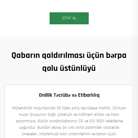
SİTAT AL
Qabarın qaldırılması üçün bərpa
qolu üstünlüyü
Onillik Təcrübə və Etibarlılıq
Mühəndislik maşınlarında 50 ildən artıq təcrübəyə malikik, Sichuan
Huaxi Qrupunun bağlı şirkətiyik və möhkəm etibar və inam
qazanmışıq. Bütün avadanlıqlarımız CE və ISO 9001 tələblərinə
uyğundur. Bundan əlavə, bir sıra ixtira patentləri vasitəsilə
(məsələn, intellektual kran sistemlərinin və beton üçün