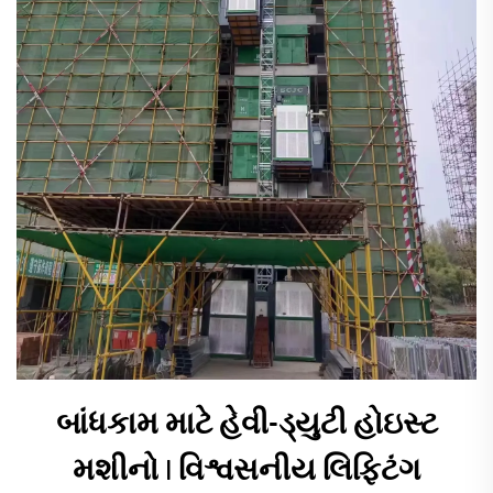
બાંધકામ માટે હેવી-ડ્યુટી હોઇસ્ટ
મશીનો | વિશ્વસનીય લિફ્ટિંગ