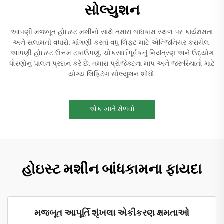
સોલ્યુશન
આપણી મજબૂત હોઇસ્ટ મશીનો સાથે તમારા બાંધકામ સ્થળ પર કાર્યક્ષમતા
અને સલામતી વધારો. માંગણી કરતાં વધુ લિફ્ટ માટે એન્જિનિયર કરાયેલ,
આપણી હોઇસ્ટ ઉત્તમ ટકાઉપણું, ચોકસાઈપૂર્વકનું નિયંત્રણ અને ઉદ્યોગ
ધોરણોનું પાલન પ્રદાન કરે છે. તમારા પ્રોજેક્ટના માપ અને જરૂરિયાતો માટે
યોગ્ય લિફ્ટિંગ સોલ્યુશન શોધો.
એક ખાતે મેળવો
હોઇસ્ટ મશીન બાંધકામના ફાયદા
મજબૂત આપૂર્તિ શૃંખલા એકીકરણ ક્ષમતાઓ