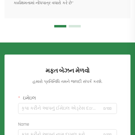
કાર્યક્ષમતામાં નોંધપાત્ર વધારો કરે છે”
મફત બેઝન મેળવો
હમારો પ્રતિનિધિ તમને જલદી સંપર્ક કરશે.
ઇમેઇલ
0/100
Name
0/100