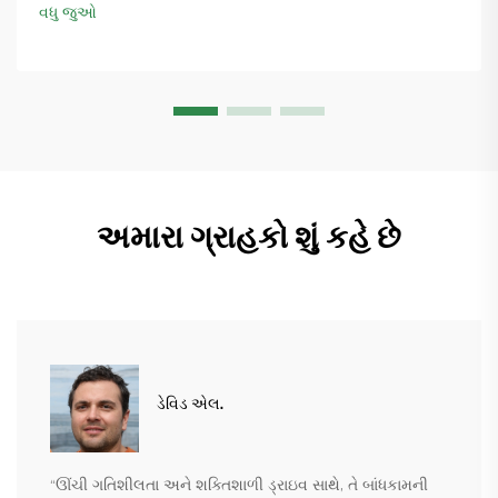
વધુ માહિતી મેળવો.
વધુ જુઓ
અમારા ગ્રાહકો શું કહે છે
ડેવિડ એલ.
“ઊંચી ગતિશીલતા અને શક્તિશાળી ડ્રાઇવ સાથે, તે બાંધકામની