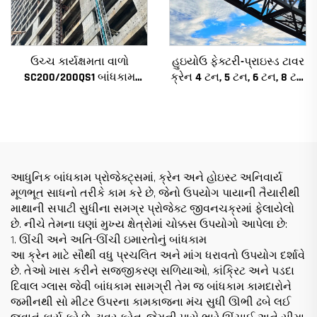
ઉચ્ચ કાર્યક્ષમતા વાળો
હુઇયોઉ ફેક્ટરી-પ્રાઇસ્ડ ટાવર
SC200/200QS1 બાંધકામ
ક્રેન 4 ટન, 5 ટન, 6 ટન, 8 ટન
હોઇસ્ટ બાંધકામના ફેસેડ અને
મોડેલ્સ નિર્માણ સાઇટ્સ માટે
લિફ્ટ શાફ્ટ બાંધકામ માટે
વેચાણ માટે નીચી કિંમત પર
આધુનિક બાંધકામ પ્રોજેક્ટ્સમાં, ક્રેન અને હોઇસ્ટ અનિવાર્ય
મૂળભૂત સાધનો તરીકે કામ કરે છે, જેનો ઉપયોગ પાયાની તૈયારીથી
માથાની સપાટી સુધીના સમગ્ર પ્રોજેક્ટ જીવનચક્રમાં ફેલાયેલો
છે. નીચે તેમના ઘણાં મુખ્ય ક્ષેત્રોમાં ચોક્કસ ઉપયોગો આપેલા છે:
1. ઊંચી અને અતિ-ઊંચી ઇમારતોનું બાંધકામ
આ ક્રેન માટે સૌથી વધુ પ્રચલિત અને માંગ ધરાવતો ઉપયોગ દર્શાવે
છે. તેઓ ખાસ કરીને સજ્જીકરણ સળિયાઓ, કાંક્રિટ અને પડદા
દિવાલ ગ્લાસ જેવી બાંધકામ સામગ્રી તેમ જ બાંધકામ કામદારોને
જમીનથી સો મીટર ઉપરના કામકાજના મંચ સુધી ઊભી ઢબે લઈ