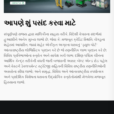
આપણે શું પસંદ કરવા માટે
સંપૂર્ણપણે રાજ્ય દ્વારા માલિકીના સાહસ તરીકે, વિદેશી વેપારના સંદર્ભમાં
હુઆશીને અનેક મુખ્ય લાભો છે, જેવા કે: મજબૂત ક્રેડિટ સ્થિતિ; ચેંગડુના
શહેરમાં આધારિત, જ્યાં શહેર એકીકૃત અગ્રતા ધરાવતું "ડ્યુલ-પોર્ટ"
આંતરરાષ્ટ્રીય લોજિસ્ટિક પ્રદાન કરે છે જે રણનીતિક લાભ પ્રદાન કરે છે;
વિવિધ પ્રતિભાઓના સ્ત્રોત અને સાપેક્ષ ખર્ચ લાભ; દક્ષિણ-પશ્ચિમ ચીનના
આર્થિક કેન્દ્ર તરીકેની વધતી જતી બજારની અસર; બેલ્ટ એન્ડ રોડ પહેલ
અને વેસ્ટર્ન ડેવલપમેન્ટ સ્ટ્રેટેજી સહિતની વિવિધ રાષ્ટ્રીય રણનીતિઓની
અસરોના સીધા લાભો; અને સમૃદ્ધ, વિવિધ અને આંતરરાષ્ટ્રીય સ્પર્ધાત્મક
અને પ્રાદેશિક વિશેષતા ધરાવતા ઉદ્યોગિક સ્ત્રોતોમાંથી મેળવેલા મજબૂત
હિસ્સાના લાભો.