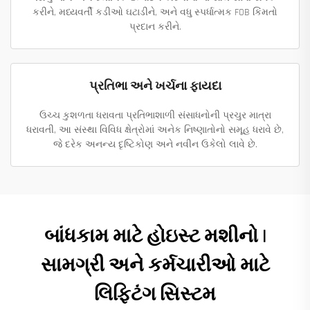
કરીને, મધ્યવર્તી કડીઓ ઘટાડીને, અને વધુ સ્પર્ધાત્મક FOB કિંમતો
પ્રદાન કરીને.
પ્રતિભા અને ખર્ચના ફાયદા
ઉચ્ચ કુશળતા ધરાવતા પ્રતિભાશાળી સંસાધનોની પ્રચુર માત્રા
ધરાવતી, આ સંસ્થા વિવિધ ક્ષેત્રોમાં અનેક નિષ્ણાતોનો સમૂહ ધરાવે છે,
જે દરેક અનન્ય દૃષ્ટિકોણ અને નવીન ઉકેલો લાવે છે.
બાંધકામ માટે હોઇસ્ટ મશીનો |
સામગ્રી અને કર્મચારીઓ માટે
લિફ્ટિંગ સિસ્ટમ