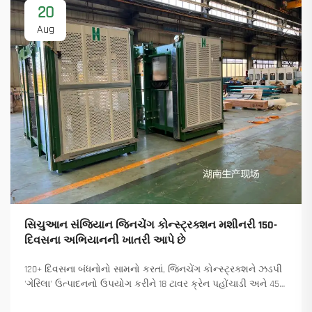
20
Aug
સિચુઆન સંજિયાન જિનચેંગ કોન્સ્ટ્રક્શન મશીનરી 150-
દિવસના અભિયાનની ખાતરી આપે છે
120+ દિવસના બંધનોનો સામનો કરતાં, જિનચેંગ કોન્સ્ટ્રક્શને ઝડપી
'ગેરિલા' ઉત્પાદનનો ઉપયોગ કરીને 18 ટાવર ક્રેન પહોંચાડી અને 45+
નવા ઓર્ડર સુનિશ્ચિત કર્યા. કેવી રીતે ઉત્પાદન ચાલુ રાખ્યું તે જુઓ.