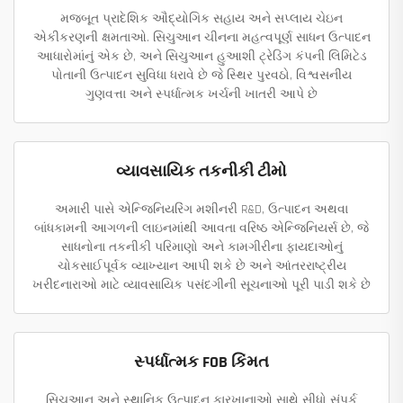
મજબૂત પ્રાદેશિક ઔદ્યોગિક સહાય અને સપ્લાય ચેઇન
એકીકરણની ક્ષમતાઓ. સિચુઆન ચીનના મહત્વપૂર્ણ સાધન ઉત્પાદન
આધારોમાંનું એક છે, અને સિચુઆન હુઆશી ટ્રેડિંગ કંપની લિમિટેડ
પોતાની ઉત્પાદન સુવિધા ધરાવે છે જે સ્થિર પુરવઠો, વિશ્વસનીય
ગુણવત્તા અને સ્પર્ધાત્મક ખર્ચની ખાતરી આપે છે
વ્યાવસાયિક તકનીકી ટીમો
અમારી પાસે એન્જિનિયરિંગ મશીનરી R&D, ઉત્પાદન અથવા
બાંધકામની આગળની લાઇનમાંથી આવતા વરિષ્ઠ એન્જિનિયર્સ છે, જે
સાધનોના તકનીકી પરિમાણો અને કામગીરીના ફાયદાઓનું
ચોકસાઈપૂર્વક વ્યાખ્યાન આપી શકે છે અને આંતરરાષ્ટ્રીય
ખરીદનારાઓ માટે વ્યાવસાયિક પસંદગીની સૂચનાઓ પૂરી પાડી શકે છે
સ્પર્ધાત્મક FOB કિંમત
સિચુઆન અને સ્થાનિક ઉત્પાદન કારખાનાઓ સાથે સીધો સંપર્ક