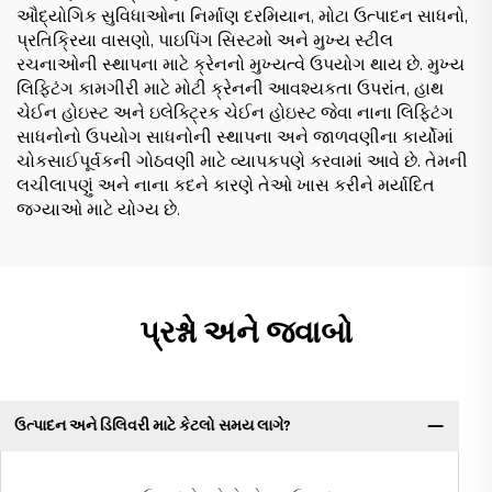
ઔદ્યોગિક સુવિધાઓના નિર્માણ દરમિયાન, મોટા ઉત્પાદન સાધનો,
પ્રતિક્રિયા વાસણો, પાઇપિંગ સિસ્ટમો અને મુખ્ય સ્ટીલ
રચનાઓની સ્થાપના માટે ક્રેનનો મુખ્યત્વે ઉપયોગ થાય છે. મુખ્ય
લિફ્ટિંગ કામગીરી માટે મોટી ક્રેનની આવશ્યકતા ઉપરાંત, હાથ
ચેઈન હોઇસ્ટ અને ઇલેક્ટ્રિક ચેઈન હોઇસ્ટ જેવા નાના લિફ્ટિંગ
સાધનોનો ઉપયોગ સાધનોની સ્થાપના અને જાળવણીના કાર્યોમાં
ચોકસાઈપૂર્વકની ગોઠવણી માટે વ્યાપકપણે કરવામાં આવે છે. તેમની
લચીલાપણું અને નાના કદને કારણે તેઓ ખાસ કરીને મર્યાદિત
જગ્યાઓ માટે યોગ્ય છે.
પ્રશ્નો અને જવાબો
ઉત્પાદન અને ડિલિવરી માટે કેટલો સમય લાગે?