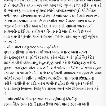
જવાનું કાર્ય કરે છે. ટાવર ક્રેન, જેમની પાસે ભારે ઊંચાઈ અને સીમા
છે, તે પ્રાથમિક રચનાત્મક બાંધકામ માટે "મુખ્ય દળ" તરીકે કામ કરે
છે. આ તરફ, બાંધકામ હોઇસ્ટ (જેને કામદાર/સામગ્રી એલિવેટર
તરીકે પણ ઓળખવામાં આવે છે), જે બાંધકામ સ્થળો માટે ખાસ રૂપે
ડિઝાઇન કરવામાં આવી છે, તે જમીન અને ઉપરના માળ વચ્ચેની
"જીવનરેખા" તરીકે કામ કરે છે. તે કામદારો, સાધનો અને નાની
સામગ્રીના દૈનિક, કાર્યક્ષમ પરિવહનની ખાતરી આપે છે અને
બાંધકામની પ્રગતિ અને સલામતી જાળવવામાં મહત્વપૂર્ણ ભૂમિકા
ભજવે છે.
2. મોટા પાયે ઇન્ફ્રાસ્ટ્રક્ચર પ્રોજેક્ટ
પુલ, ધરણીઓ, રાજ્ય માર્ગો અને પાવર પ્લાન્ટ જેવા મુખ્ય
ઈન્ફ્રાસ્ટ્રક્ચર પ્રોજેક્ટ્સમાં, ક્રેન મોટા, ભારે પ્રીફેબ્રિકેટેડ
ઘટકોને ઊંચે ઉઠાવવાનું મહત્વપૂર્ણ કાર્ય કરે છે. ઉદાહરણ તરીકે,
પુલના નિર્માણમાં મોટા પાયલર્સ અને બૉક્સ ગર્ડર્સની ચોકસાઈપૂર્વક
સ્થાપના કરવા માટે મોટી ક્રૉલર ક્રેનની આવશ્યકતા હોય છે. આવા
પ્રોજેક્ટ્સમાં ઘણીવાર જટિલ ઑપરેટિંગ વાતાવરણ (ઉદાહરણ
તરીકે, પાણીની સપાટી, નરમ જમીન) હોય છે, જે ક્રેન પાસેથી
અસાધારણ સ્થિરતા, લિફ્ટિંગ ક્ષમતા અને ગતિશીલતાની માંગ કરે
છે.
3. ઔદ્યોગિક સંયંત્ર અને ખાસ સુવિધાનું નિર્માણ
રસાયણિક સંયંત્રો, રિફાઇનરીઓ અને પાવર સ્ટેશનો જેવી