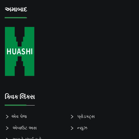
અમાબાદ
ક્વિક લિંક્સ
એવ પેજ
પ્રોડક્ટ્સ
એબાઉટ અસ
ન્યુઝ