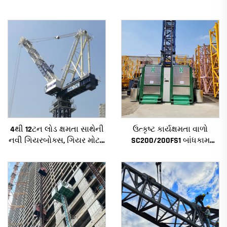
4થી 12ટન લોડ ક્ષમતા સાથેની
ઉત્કૃષ્ટ કાર્યક્ષમતા વાળો
નવી ગિયરબોક્સ, ગિયર મોટર,
SC200/200FS1 બાંધકામ
બેરિંગ કોર સાથેની નિર્માણ
હોઇસ્ટ બાંધકામના ફેસેડ અને
ટાવર ક્રેન
લિફ્ટ શાફ્ટ માટે આલ્જેરિયા
માટે