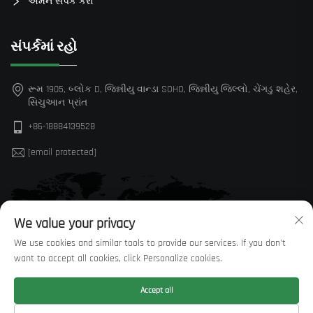
અમને સંપર્ક કરો
સંપર્કમાં રહો
રૂમ 1905, બ્લોક D, જિન્નીયુ વાન્ડા SOHO, જિન્નીયુ જિલ્લો, ચેંગડુ શહેર,
સિચુઆન પ્રાંત
+86-18884139528
[email protected]
We value your privacy
We use cookies and similar tools to provide our services. If you don't
want to accept all cookies, click Personalize cookies.
Accept all