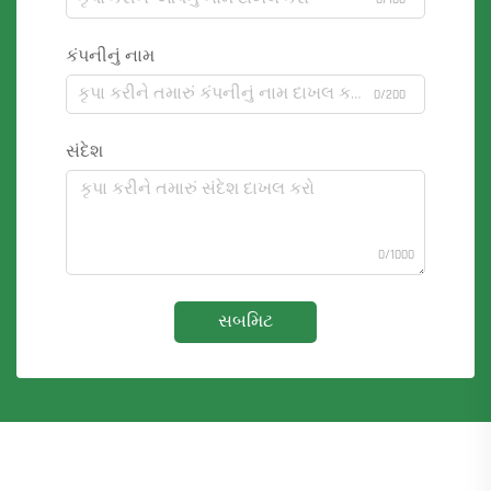
કંપનીનું નામ
0/200
સંદેશ
0/1000
સબમિટ