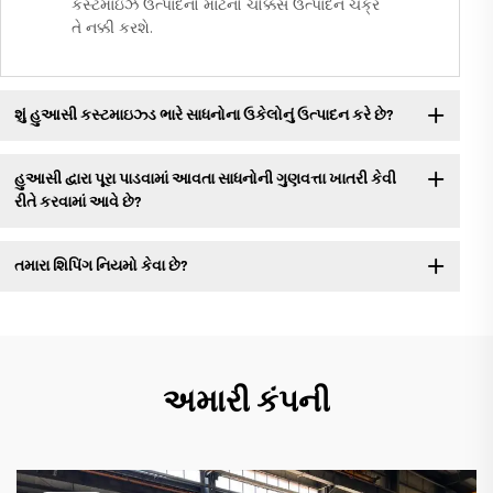
કસ્ટમાઇઝ ઉત્પાદનો માટેનો ચોક્કસ ઉત્પાદન ચક્ર
તે નક્કી કરશે.
શું હુઆસી કસ્ટમાઇઝ્ડ ભારે સાધનોના ઉકેલોનું ઉત્પાદન કરે છે?
હુઆસી દ્વારા પૂરા પાડવામાં આવતા સાધનોની ગુણવત્તા ખાતરી કેવી
રીતે કરવામાં આવે છે?
તમારા શિપિંગ નિયમો કેવા છે?
અમારી કંપની