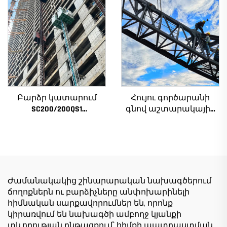
հզորությամբ, նոր
ճակատի և վերելակի
ատամնանիվի արկղ,
սանդղակի համար
ատամնանիվի շարժիչ,
Ալժիրի համար
աստիճանավոր
ստորին մաս
Բարձր կատարում
Հույու գործարանի
SC200/200QS1
գնով աշտարակային
Շինարարական
ճանկեր 4 տոննա 5
տանիք շենքի
տոննա 6 տոննա 8
ճակատի և վերելակի
տոննա մոդելներ
սանդղակի
շինարարական
շինարարության
հրապարակների
համար ցածր գնով
համար
Ժամանակակից շինարարական նախագծերում
ճողոքներն ու բարձիչները անփոխարինելի
հիմնական սարքավորումներ են, որոնք
կիրառվում են նախագծի ամբողջ կյանքի
տևողության ընթացքում՝ հիմքի պատրաստման