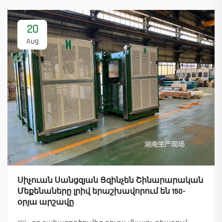
20
Aug
Սիչուան Սանցզյան Ցզինչեն Շինարարական
Մեքենաները լրիվ երաշխավորում են 150-
օրյա արշավը