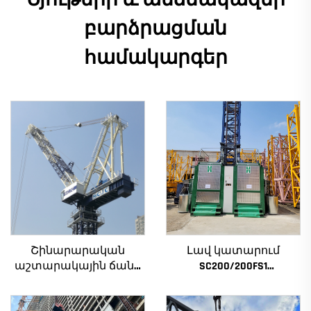
Նյութերի և անձնակազմի
բարձրացման
համակարգեր
Շինարարական
Լավ կատարում
աշտարակային ճանկ
SC200/200FS1
4տ-ից մինչև 12տ
Շինարարական
բեռնամբարի
տանիք շենքի