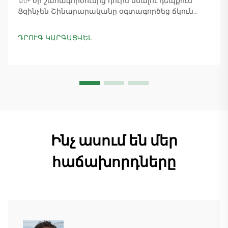
120+ օր շահագործումից դուրս մնալու դեպքում
Ցզինչեն Շինարարականը օգտագործեց ճկուն
«պարտիզանական» արտադրությունը՝
ապահովելով 18 աշտարակային ճանկային
ԴՐՈՒԳ ԿԱՐԳԱՑՎԵԼ
տնտեսուղղիչների մատուցումը և ապահովելով
45+ նոր պատվերներ: Տեսեք, թե ինչպես է
արտադրությունը շարունակվում: Ինչպես ավելի
շատ տեղեկանալ
Ինչ ասում են մեր
հաճախորդները