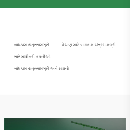
બાંધકામ યંત્રસામગ્રી
વેચાણ માટે બાંધકામ યંત્રસામગ્રી
ભારે મશીનરી કંપનીઓ
બાંધકામ યંત્રસામગ્રી અને સાધનો