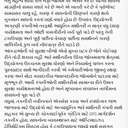
તેનું મહત્વ સીધી રીતે નફા-જોખમ પર અસર કરે છે. યોગ્ય સાધનો
માંડણીનો સમય વધારે કરે છે અને એ ખાતરી કરે છે કે પ્રોજેક્ટ
સમયસર ચાલુ રહે, કારણ કે સાધનોની ઊણપને કારણે થતો
નુકસાન સાધનો કરતાં ઘણો વધારે હોય છે. ઉપરાંત, ઉદ્યોગની
અગ્રણી કંપનીઓ તરફથી આધુનિક મશીનરી ન માત્ર વધુ ઇંધણ
કાર્યક્ષમતા અને ઓછી કામગીરીનો ખર્ચ પૂરો પાડે છે પરંતુ તેની
ટકાઉપણા અને પૂર્ણ પછીના વેચાણ પછીના સમર્થનને કારણે
માલિકીનો કુલ ખર્ચ નોંધપાત્ર રીતે ઘટાડે છે.
આંકડાઓની પરે સુરક્ષા બીજો એવો મુખ્ય ઘટક છે જેને કોઈપણ
રીતે તોડી શકાય નહીં. ભારે મશીનરીના ઊંચા જોખમવાળા ક્ષેત્રમાં,
ઉદ્યોગના ઉચ્ચતમ સુરક્ષા ધોરણો અને નિયમોનું પાલન કરતા
પુરવઠાદાર સાથે ભાગીદારી કરવી એ કર્મચારીઓના જીવનું રક્ષણ
કરવા અને મોટા કાયદાકીય જવાબદારીના જોખમોને ઘટાડવા માટે
મૂળભૂત છે. આવી કંપનીઓની મશીનરીમાં સામાન્ય રીતે ઉન્નત
સુરક્ષા કાર્યક્ષમતાઓ હોય છે અને મૂલ્યવાન સંચાલન તાલીમના
સંસાધનો પૂરા પાડે છે.
વધુમાં, તકનીકી નવીનતાને ઍક્સેસ કરવા અને સ્પર્ધાત્મક લાભ
જાળવવા માટે ઉદ્યોગો માટે અત્યાધુનિક ભારે મશીનરી કંપની સાથે
સહકાર એ મુખ્ય છે. ચોકસાઈપૂર્વક ગ્રેડિંગ માટે GPS માર્ગદર્શન
તકનીક હોય, સાધનોના વ્યવસ્થાપન માટે ઑપ્ટિમાઇઝ્ડ
ટેલિમેટિક્સ સિસ્ટમ હોય કે ટકાઉપણાના લક્ષ્યો સાથે સુસંગત