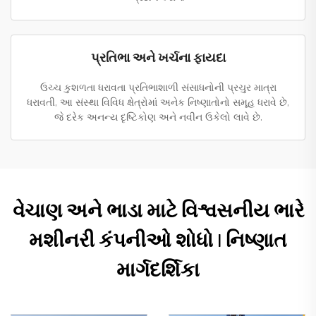
પ્રતિભા અને ખર્ચના ફાયદા
ઉચ્ચ કુશળતા ધરાવતા પ્રતિભાશાળી સંસાધનોની પ્રચુર માત્રા
ધરાવતી, આ સંસ્થા વિવિધ ક્ષેત્રોમાં અનેક નિષ્ણાતોનો સમૂહ ધરાવે છે,
જે દરેક અનન્ય દૃષ્ટિકોણ અને નવીન ઉકેલો લાવે છે.
વેચાણ અને ભાડા માટે વિશ્વસનીય ભારે
મશીનરી કંપનીઓ શોધો | નિષ્ણાત
માર્ગદર્શિકા