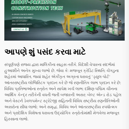
આપણે શું પસંદ કરવા માટે
સંપૂર્ણપણે રાજ્ય દ્વારા માલિકીના સાહસ તરીકે, વિદેશી વેપારના સંદર્ભમાં
હુઆશીને અનેક મુખ્ય લાભો છે, જેવા કે: મજબૂત ક્રેડિટ સ્થિતિ; ચેંગડુના
શહેરમાં આધારિત, જ્યાં શહેર એકીકૃત અગ્રતા ધરાવતું "ડ્યુલ-પોર્ટ"
આંતરરાષ્ટ્રીય લોજિસ્ટિક પ્રદાન કરે છે જે રણનીતિક લાભ પ્રદાન કરે છે;
વિવિધ પ્રતિભાઓના સ્ત્રોત અને સાપેક્ષ ખર્ચ લાભ; દક્ષિણ-પશ્ચિમ ચીનના
આર્થિક કેન્દ્ર તરીકેની વધતી જતી બજારની અસર; બેલ્ટ એન્ડ રોડ પહેલ
અને વેસ્ટર્ન ડેવલપમેન્ટ સ્ટ્રેટેજી સહિતની વિવિધ રાષ્ટ્રીય રણનીતિઓની
અસરોના સીધા લાભો; અને સમૃદ્ધ, વિવિધ અને આંતરરાષ્ટ્રીય સ્પર્ધાત્મક
અને પ્રાદેશિક વિશેષતા ધરાવતા ઉદ્યોગિક સ્ત્રોતોમાંથી મેળવેલા મજબૂત
હિસ્સાના લાભો.