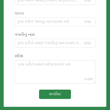
0/100
Name
0/100
કંપનીનું નામ
0/200
સંદેશ
0/1000
સબમિટ