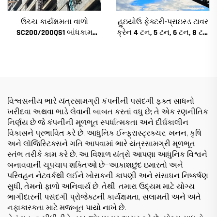
ઉચ્ચ કાર્યક્ષમતા વાળો
હુઇયોઉ ફેક્ટરી-પ્રાઇસ્ડ ટાવર
SC200/200QS1 બાંધકામ
ક્રેન 4 ટન, 5 ટન, 6 ટન, 8 ટન
હોઇસ્ટ બાંધકામના ફેસેડ અને
મોડેલ્સ નિર્માણ સાઇટ્સ માટે
લિફ્ટ શાફ્ટ બાંધકામ માટે
વેચાણ માટે નીચી કિંમત પર
વિશ્વસનીય ભારે યંત્રસામગ્રી કંપનીની પસંદગી ફક્ત સાધનો
ખરીદવા અથવા ભાડે લેવાની બાબત કરતાં વધુ છે; તે એક રણનીતિક
નિર્ણય છે જે કંપનીની મૂળભૂત સ્પર્ધાત્મકતા અને દીર્ઘકાલીન
વિકાસને પ્રભાવિત કરે છે. આધુનિક ઈન્ફ્રાસ્ટ્રક્ચર, ખનન, કૃષિ
અને લૉજિસ્ટિક્સને ગતિ આપવામાં ભારે યંત્રસામગ્રી મૂળભૂત
સ્તંભ તરીકે કામ કરે છે. આ વિશાળ યંત્રો આપણા આધુનિક વિશ્વને
બનાવવાની ચૂપચાપ શક્તિઓ છે—આકાશછુંદ ઇમારતો અને
પરિવહન નેટવર્કથી લઈને ખોરાકની કાપણી અને સંસાધન નિષ્કર્ષણ
સુધી, તેમનો ફાળો અનિવાર્ય છે. તેથી, તમારા ઉદ્યમ માટે યોગ્ય
ભાગીદારની પસંદગી પ્રોજેક્ટની કાર્યક્ષમતા, સલામતી અને અંતે
નફાકારકતા માટે મજબૂત પાયો નાખે છે.