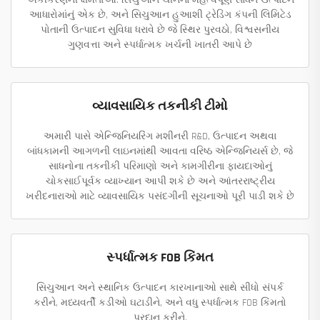
એકીકરણની ક્ષમતાઓ. સિચુઆન ચીનના મહત્વપૂર્ણ સાધન ઉત્પાદન
આધારોમાંનું એક છે, અને સિચુઆન હુઆશી ટ્રેડિંગ કંપની લિમિટેડ
પોતાની ઉત્પાદન સુવિધા ધરાવે છે જે સ્થિર પુરવઠો, વિશ્વસનીય
ગુણવત્તા અને સ્પર્ધાત્મક ખર્ચની ખાતરી આપે છે
વ્યાવસાયિક તકનીકી ટીમો
અમારી પાસે એન્જિનિયરિંગ મશીનરી R&D, ઉત્પાદન અથવા
બાંધકામની આગળની લાઇનમાંથી આવતા વરિષ્ઠ એન્જિનિયર્સ છે, જે
સાધનોના તકનીકી પરિમાણો અને કામગીરીના ફાયદાઓનું
ચોકસાઈપૂર્વક વ્યાખ્યાન આપી શકે છે અને આંતરરાષ્ટ્રીય
ખરીદનારાઓ માટે વ્યાવસાયિક પસંદગીની સૂચનાઓ પૂરી પાડી શકે છે
સ્પર્ધાત્મક FOB કિંમત
સિચુઆન અને સ્થાનિક ઉત્પાદન કારખાનાઓ સાથે સીધો સંપર્ક
કરીને, મધ્યવર્તી કડીઓ ઘટાડીને, અને વધુ સ્પર્ધાત્મક FOB કિંમતો
પ્રદાન કરીને.