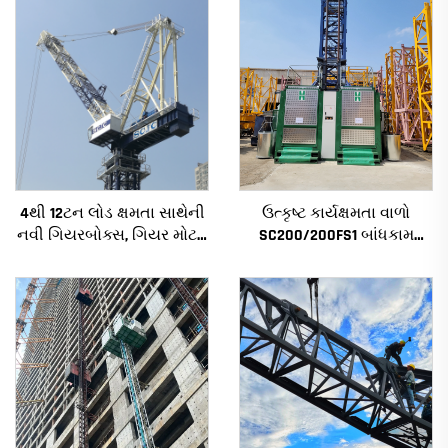
4થી 12ટન લોડ ક્ષમતા સાથેની
ઉત્કૃષ્ટ કાર્યક્ષમતા વાળો
નવી ગિયરબોક્સ, ગિયર મોટર,
SC200/200FS1 બાંધકામ
બેરિંગ કોર સાથેની નિર્માણ
હોઇસ્ટ બાંધકામના ફેસેડ અને
ટાવર ક્રેન
લિફ્ટ શાફ્ટ માટે આલ્જેરિયા
માટે