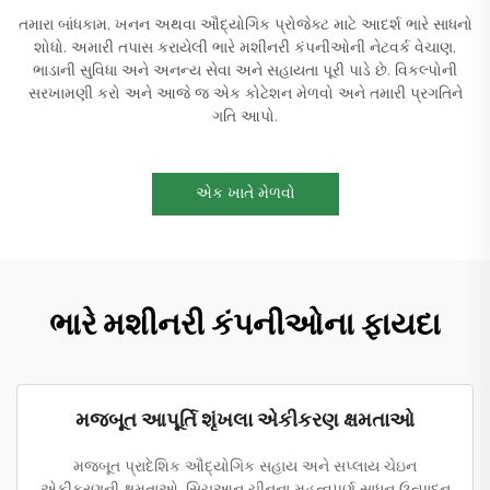
તમારા બાંધકામ, ખનન અથવા ઔદ્યોગિક પ્રોજેક્ટ માટે આદર્શ ભારે સાધનો
શોધો. અમારી તપાસ કરાયેલી ભારે મશીનરી કંપનીઓની નેટવર્ક વેચાણ,
ભાડાની સુવિધા અને અનન્ય સેવા અને સહાયતા પૂરી પાડે છે. વિકલ્પોની
સરખામણી કરો અને આજે જ એક કોટેશન મેળવો અને તમારી પ્રગતિને
ગતિ આપો.
એક ખાતે મેળવો
ભારે મશીનરી કંપનીઓના ફાયદા
મજબૂત આપૂર્તિ શૃંખલા એકીકરણ ક્ષમતાઓ
મજબૂત પ્રાદેશિક ઔદ્યોગિક સહાય અને સપ્લાય ચેઇન