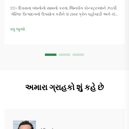
120+ દિવસના બંધનોનો સામનો કરતાં, જિનચેંગ કોન્સ્ટ્રક્શને ઝડપી
'ગેરિલા' ઉત્પાદનનો ઉપયોગ કરીને 18 ટાવર ક્રેન પહોંચાડી અને 45+
નવા ઓર્ડર સુનિશ્ચિત કર્યા. કેવી રીતે ઉત્પાદન ચાલુ રાખ્યું તે જુઓ.
વધુ માહિતી મેળવો.
વધુ જુઓ
અમારા ગ્રાહકો શું કહે છે