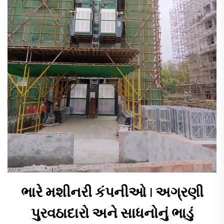
ભારે મશીનરી કંપનીઓ | અગ્રણી
પુરવઠાદારો અને સાધનોનું ભાડું