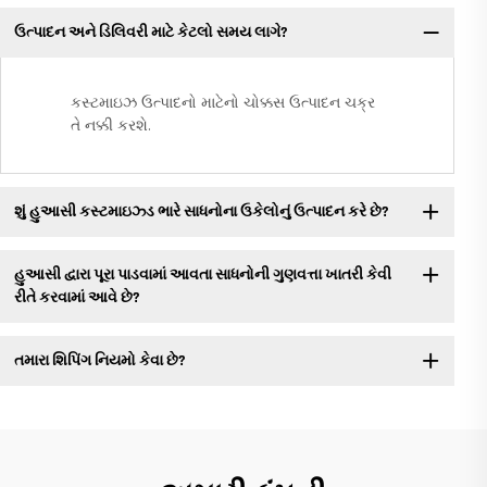
ઉત્પાદન અને ડિલિવરી માટે કેટલો સમય લાગે?
કસ્ટમાઇઝ ઉત્પાદનો માટેનો ચોક્કસ ઉત્પાદન ચક્ર
તે નક્કી કરશે.
શું હુઆસી કસ્ટમાઇઝ્ડ ભારે સાધનોના ઉકેલોનું ઉત્પાદન કરે છે?
હુઆસી દ્વારા પૂરા પાડવામાં આવતા સાધનોની ગુણવત્તા ખાતરી કેવી
રીતે કરવામાં આવે છે?
તમારા શિપિંગ નિયમો કેવા છે?