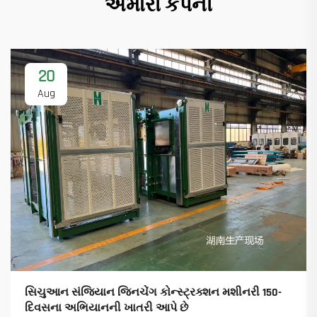
અમારી કંપની
20
Aug
સિચુઆન સંજિયાન જિનચેંગ કોન્સ્ટ્રક્શન મશીનરી 150-
દિવસના અભિયાનની ખાતરી આપે છે