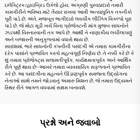
ઇલેક્ટ્રિક/હાઇબ્રિડ ઉકેલો હોય, અગ્રણી પુરવઠાદારો તમારી
કામગીરીને ભવિષ્ય માટે તૈયાર રાખવા આવી અત્યાધુનિક તકનીકો
પૂરી પાડે છે. અંતે, મજબૂત ભાગીદારો લવચીક લીઝિંગ વિકલ્પો પૂરા
પાડે છે, જે મોટા મૂડી ખર્ચ વિના પ્રોજેક્ટની માંગ મુજબ સાધનોને
ઝડપથી વિસ્તારવાની તક આપે છે. આથી તે નાણાકીય લચીલાપણું
અને બજારની અનુકૂળતામાં વધારો થાય છે.
સારાંશમાં, ભારે સાધનોની કંપનીની પસંદગી એ તમારા કામગીરીના
દરેક પાસાંને પ્રભાવિત કરતો મહત્વપૂર્ણ નિર્ણય છે. તે નક્કી કરે છે કે
શું તમારા પ્રોજેક્ટ્સ સલામતીપૂર્વક, કાર્યક્ષમતાપૂર્વક અને આર્થિક
રીતે પૂર્ણ થાય છે—આખરે તમારા વ્યવસાયિક સફળતાને પ્રભાવિત
કરે છે. આ પસંદગીના મહત્વને ઊંડાણપૂર્વક સમજતા ઉદ્યોગના
નેતાઓ સાથે તમને જોડવાનું અમારું મિશન છે, જે તમારા ઉદ્યમને
સ્થિર રીતે આગળ વધવામાં સક્ષમ બનાવશે.
પ્રશ્નો અને જવાબો