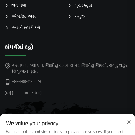
એવ પેજ
પ્રોડક્ટ્સ
એબાઉટ અસ
ન્યુઝ
અમને સંપર્ક કરો
સંપર્કમાં રહો
રૂમ 1905, બ્લોક D, જિન્નીયુ વાન્ડા SOHO, જિન્નીયુ જિલ્લો, ચેંગડુ શહેર,
સિચુઆન પ્રાંત
+86-18884139528
[email protected]
We value your privacy
We use cookies and similar tools to provide our services. If you don't