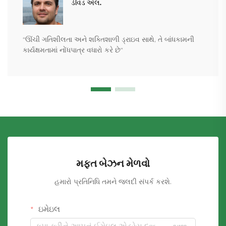
ડેવિડ એલ.
“ઊંચી ગતિશીલતા અને શક્તિશાળી ડ્રાઇવ સાથે, તે બાંધકામની
કાર્યક્ષમતામાં નોંધપાત્ર વધારો કરે છે”
મફત બેઝન મેળવો
હમારો પ્રતિનિધિ તમને જલદી સંપર્ક કરશે.
ઇમેઇલ