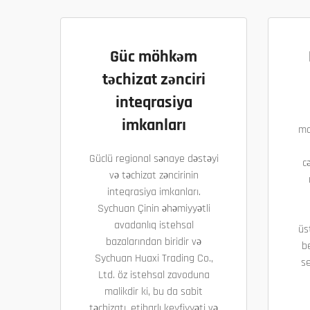
Güc möhkəm
təchizat zənciri
inteqrasiya
imkanları
ma
Güclü regional sənaye dəstəyi
c
və təchizat zəncirinin
inteqrasiya imkanları.
Sychuan Çinin əhəmiyyətli
avadanlıq istehsal
üs
bazalarından biridir və
b
Sychuan Huaxi Trading Co.,
se
Ltd. öz istehsal zavoduna
malikdir ki, bu da sabit
təchizatı, etibarlı keyfiyyəti və