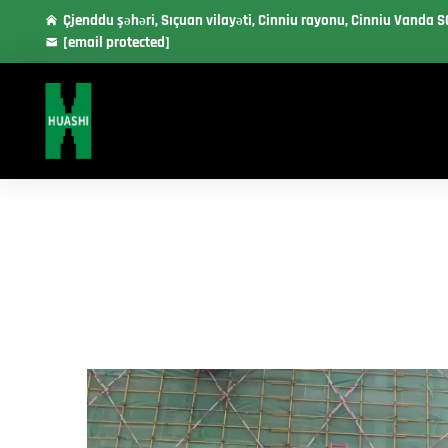
Çjenddu şəhəri, Sıçuan vilayəti, Cinniu rayonu, Cinniu Vanda S
[email protected]