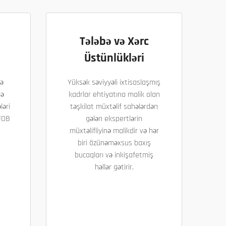
Tələbə və Xərc
Üstünlükləri
ə
Yüksək səviyyəli ixtisaslaşmış
lə
kadrlar ehtiyatına malik olan
ləri
təşkilat müxtəlif sahələrdən
 FOB
gələn ekspertlərin
.
müxtəlifliyinə malikdir və hər
biri özünəməxsus baxış
bucaqları və inkişafetmiş
həllər gətirir.