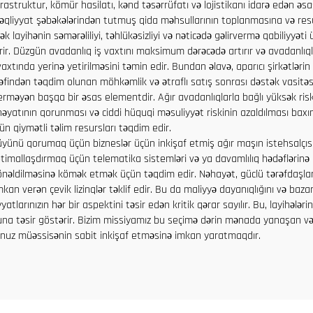
nfrastruktur, kömür hasilatı, kənd təsərrüfatı və lojistikanı idarə edən 
qliyyat şəbəkələrindən tutmuş qida məhsullarının toplanmasına və resurs
k layihənin səmərəliliyi, təhlükəsizliyi və nəticədə gəlirvermə qabiliyyət
rir. Düzgün avadanlıq iş vaxtını maksimum dərəcədə artırır və avadanlıq
tında yerinə yetirilməsini təmin edir. Bundan əlavə, aparıcı şirkətlərin
ərəfindən təqdim olunan möhkəmlik və ətraflı satış sonrası dəstək vasitəsi
rməyən başqa bir əsas elementdir. Ağır avadanlıqlarla bağlı yüksək risk
 həyatının qorunması və ciddi hüquqi məsuliyyət riskinin azaldılması baxı
ün qiymətli təlim resursları təqdim edir.
lüyünü qorumaq üçün bizneslər üçün inkişaf etmiş ağır maşın istehsalçısı
timallaşdırmaq üçün telematika sistemləri və ya davamlılıq hədəflərinə uy
 yönəldilməsinə kömək etmək üçün təqdim edir. Nəhayət, güclü tərəfdaşlar ş
an verən çevik lizinqlər təklif edir. Bu da maliyyə dayanıqlığını və bazar 
larınızın hər bir aspektini təsir edən kritik qərar sayılır. Bu, layihələrini
runa təsir göstərir. Bizim missiyamız bu seçimə dərin mənada yanaşan v
ğunuz müəssisənin sabit inkişaf etməsinə imkan yaratmaqdır.