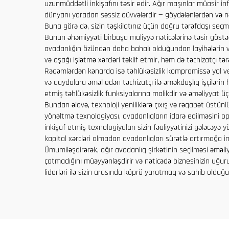
uzunmüddətli inkişafını təsir edir. Ağır maşınlar müasir i
dünyanı yaradan səssiz qüvvələrdir — göydələnlərdən və nə
Buna görə də, sizin təşkilatınız üçün doğru tərəfdaşı seçmə
Bunun əhəmiyyəti birbaşa maliyyə nəticələrinə təsir göstə
avadanlığın özündən daha bahalı olduğundan layihələrin vax
və aşağı işlətmə xərcləri təklif etmir, həm də təchizatçı t
Rəqəmlərdən kənarda isə təhlükəsizlik kompromissə yol ve
və qaydalara əməl edən təchizatçı ilə əməkdaşlıq işçilərin
etmiş təhlükəsizlik funksiyalarına malikdir və əməliyyat üç
Bundan əlavə, texnoloji yeniliklərə çıxış və rəqabət üstün
yönəltmə texnologiyası, avadanlıqların idarə edilməsini op
inkişaf etmiş texnologiyaları sizin fəaliyyətinizi gələcəyə
kapital xərcləri olmadan avadanlıqları sürətlə artırmağa imk
Ümumiləşdirərək, ağır avadanlıq şirkətinin seçilməsi əməliyyat
çatmadığını müəyyənləşdirir və nəticədə biznesinizin uğu
liderləri ilə sizin arasında köprü yaratmaq və sahib oldu