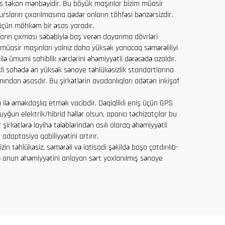
əsas təkan mənbəyidir. Bu böyük maşınlar bizim müasir
ların çıxarılmasına qədər onların töhfəsi bənzərsizdir.
i üçün möhkəm bir əsas yaradır.
ların çıxması səbəbiylə baş verən dayanma dövrləri
 müasir maşınları yalnız daha yüksək yanacaq səmərəliliyi
lə ümumi sahiblik xərclərini əhəmiyyətli dərəcədə azaldır.
li sahədə ən yüksək sənaye təhlükəsizlik standartlarına
mından əsasdır. Bu şirkətlərin avadanlıqları adətən inkişaf
 ilə əməkdaşlıq etmək vacibdir. Dəqiqlikli eniş üçün GPS
ğun elektrik/hibrid həllər olsun, aparıcı təchizatçılar bu
irkətlərə layihə tələblərindən asılı olaraq əhəmiyyətli
adaptasiya qabiliyyətini artırır.
zin təhlükəsiz, səmərəli və iqtisadi şəkildə başa çatdırılıb-
ə onun əhəmiyyətini anlayan sərt yoxlanılmış sənaye