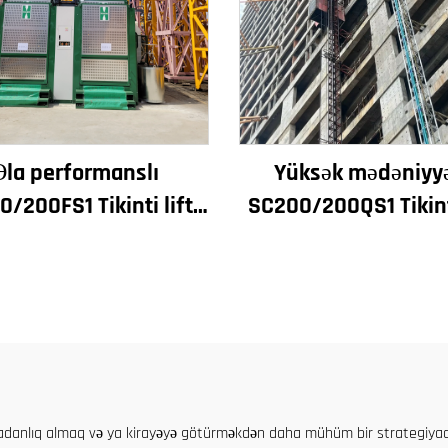
Əla performanslı
Yüksək mədəniyyə
/200FS1 Tikinti lifti
SC200/200QS1 Tikinti
i fasadı və lift çuxuru
Tikinti fasadı və lift
 Cənubi Avstriyada
tikintisi üçün satı
avadanlıq almaq və ya kirayəyə götürməkdən daha mühüm bir strategiyadır