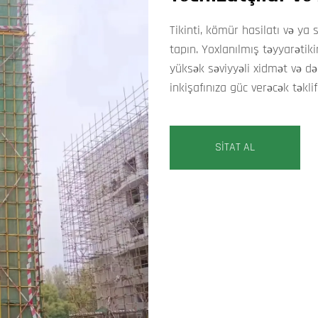
Tikinti, kömür hasilatı və ya 
tapın. Yoxlanılmış təyyarətiki
yüksək səviyyəli xidmət və də
inkişafınıza güc verəcək təklif
SİTAT AL