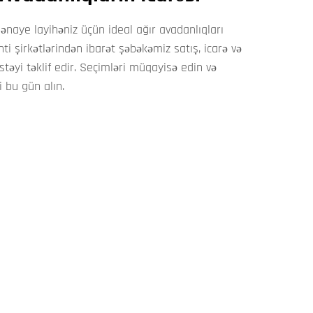
sənaye layihəniz üçün ideal ağır avadanlıqları
nti şirkətlərindən ibarət şəbəkəmiz satış, icarə və
stəyi təklif edir. Seçimləri müqayisə edin və
i bu gün alın.