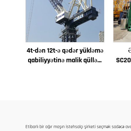
4t-dən 12t-ə qədər yükləmə
qabiliyyətinə malik qülləvi
SC200
kran Yeni dişli qutusu dişli
Tikint
motorlaşdırıcı əsas
üçün
Etibarlı bir ağır maşın istehsalçı şirketi seçmək sadəcə 