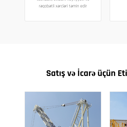
rəqabətli xərcləri təmin edir
Satış və İcarə üçün Eti