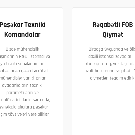
Peşəkar Texniki
Rəqabətli FOB
Komandalar
Qiymət
Bizdə mühəndislik
Birbaşa Syçuanda və ölk
şınlarının R&D, istehsal və
daxili istehsal zavodları i
ya tikinti sahələrinin ön
əlaqə quraraq, vasitəçi pillə
əbhəsindən gələn təcrübəli
azaltdıqca daha rəqabətli
mühəndislər var ki, onlar
qiymətləri təqdim edirik
avadanlıqların texniki
parametrlərini və
tünlüklərini dəqiq şərh edə,
eynəlxalq alıcılara peşəkar
çim tövsiyələri verə bilirlər