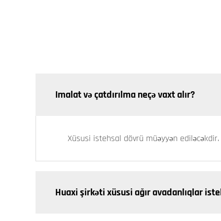
Imalat və çatdırılma neçə vaxt alır?
Xüsusi istehsal dövrü müəyyən ediləcəkdir.
Huaxi şirkəti xüsusi ağır avadanlıqlar ist