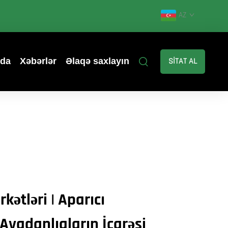
AZ
zda
Xəbərlər
Əlaqə saxlayın
SİTAT AL
rkətləri | Aparıcı
 Avadanlıqların İcarəsi