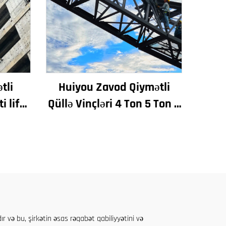
tli
Huiyou Zavod Qiymətli
 lifti
Qüllə Vinçləri 4 Ton 5 Ton 6
 çuxuru
Ton 8 Ton Modellər İnşaat
lır
Sahələri üçün
 və bu, şirkətin əsas rəqabət qabiliyyətini və