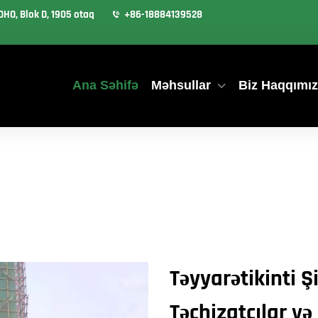
OHO, Blok D, 1905 otaq
+86-18884139528
Ana Səhifə
Məhsullar
Biz Haqqımı
Təyyarətikinti Şi
Təchizatçılar və