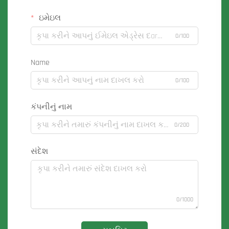
ઇમેઇલ
0/100
Name
0/100
કંપનીનું નામ
0/200
સંદેશ
0/1000