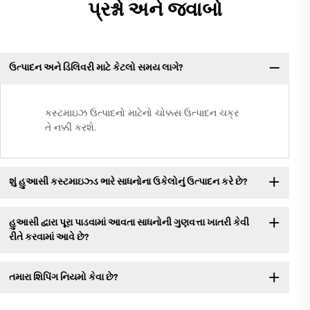
પ્રશ્નો અને જવાબો
ઉત્પાદન અને ડિલિવરી માટે કેટલો સમય લાગે?
કસ્ટમાઇઝ ઉત્પાદનો માટેનો ચોક્કસ ઉત્પાદન ચક્ર
તે નક્કી કરશે.
શું હુઆસી કસ્ટમાઇઝ્ડ ભારે સાધનોના ઉકેલોનું ઉત્પાદન કરે છે?
હુઆસી દ્વારા પૂરા પાડવામાં આવતા સાધનોની ગુણવત્તા ખાતરી કેવી
રીતે કરવામાં આવે છે?
તમારા શિપિંગ નિયમો કેવા છે?