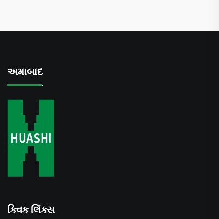
અમાબાદ
ક્વિક લિંક્સ