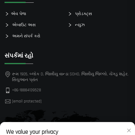
એવ પેજ
પ્રોડક્ટ્સ
એબાઉટ અસ
ન્યુઝ
અમને સંપર્ક કરો
સંપર્કમાં રહો
રૂમ 1905, બ્લોક D, જિન્નીયુ વાન્ડા SOHO, જિન્નીયુ જિલ્લો, ચેંગડુ શહેર,
સિચુઆન પ્રાંત
+86-18884139528
[email protected]
We value your privacy