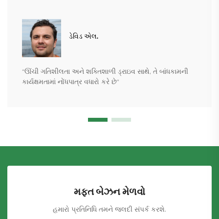
ડેવિડ એલ.
“ઊંચી ગતિશીલતા અને શક્તિશાળી ડ્રાઇવ સાથે, તે બાંધકામની
કાર્યક્ષમતામાં નોંધપાત્ર વધારો કરે છે”
મફત બેઝન મેળવો
હમારો પ્રતિનિધિ તમને જલદી સંપર્ક કરશે.