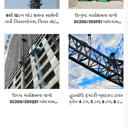
4થી 12ટન લોડ ક્ષમતા સાથેની
ઉત્કૃષ્ટ કાર્યક્ષમતા વાળો
નવી ગિયરબોક્સ, ગિયર મોટર,
SC200/200FS1 બાંધકામ
બેરિંગ કોર સાથેની નિર્માણ
હોઇસ્ટ બાંધકામના ફેસેડ અને
ટાવર ક્રેન
લિફ્ટ શાફ્ટ માટે આલ્જેરિયા
માટે
ઉચ્ચ કાર્યક્ષમતા વાળો
હુઇયોઉ ફેક્ટરી-પ્રાઇસ્ડ ટાવર
SC200/200QS1 બાંધકામ
ક્રેન 4 ટન, 5 ટન, 6 ટન, 8 ટન
હોઇસ્ટ બાંધકામના ફેસેડ અને
મોડેલ્સ નિર્માણ સાઇટ્સ માટે
લિફ્ટ શાફ્ટ બાંધકામ માટે
વેચાણ માટે નીચી કિંમત પર