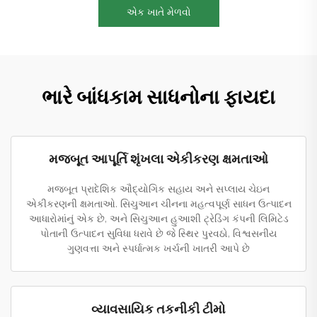
એક ખાતે મેળવો
ભારે બાંધકામ સાધનોના ફાયદા
મજબૂત આપૂર્તિ શૃંખલા એકીકરણ ક્ષમતાઓ
મજબૂત પ્રાદેશિક ઔદ્યોગિક સહાય અને સપ્લાય ચેઇન
એકીકરણની ક્ષમતાઓ. સિચુઆન ચીનના મહત્વપૂર્ણ સાધન ઉત્પાદન
આધારોમાંનું એક છે, અને સિચુઆન હુઆશી ટ્રેડિંગ કંપની લિમિટેડ
પોતાની ઉત્પાદન સુવિધા ધરાવે છે જે સ્થિર પુરવઠો, વિશ્વસનીય
ગુણવત્તા અને સ્પર્ધાત્મક ખર્ચની ખાતરી આપે છે
વ્યાવસાયિક તકનીકી ટીમો