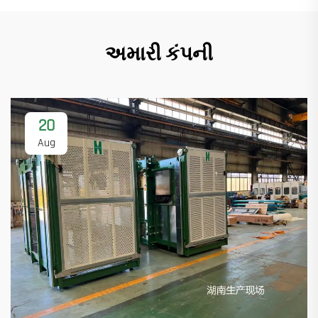
અમારી કંપની
20
Aug