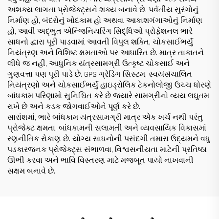
અશક્ય લાગતા પ્રોજેક્ટ્સને શક્ય બનાવે છે. પર્વતીય સુરંગોનું
નિર્માણ હો, બંદરોનું ખોદકામ હો અથવા આકાશગંગાઓનું નિર્માણ
હો, આવી અદ્ભુત એન્જિનિયરિંગ સિદ્ધિઓ પ્રોફેશનલ ભારે
સાધનો દ્વારા પૂરી પાડવામાં આવતી વિપુલ શક્તિ, ચોકસાઈભર્યું
નિયંત્રણ અને વિશિષ્ટ ક્ષમતાઓ પર આધારિત છે. માત્ર તાકાતને
લીધે જ નહીં, આધુનિક યંત્રસામગ્રી ઉત્કૃષ્ટ ચોકસાઈ અને
ગુણવત્તા પણ પૂરી પાડે છે. GPS ગ્રેડિંગ સિસ્ટમ, સ્વયંસંચાલિત
નિયંત્રણો અને ચોકસાઈભર્યું હાઇડ્રોલિક ટેકનોલોજી ઉચ્ચ ધોરણે
બાંધકામ પરિણામો સુનિશ્ચિત કરે છે જ્યારે સામગ્રીનો વ્યય લઘુતમ
રાખે છે અને કડક જોગવાઈઓને પૂર્ણ કરે છે.
સારાંશમાં, ભારે બાંધકામ યંત્રસામગ્રી માત્ર એક ખર્ચ નથી પરંતુ
પ્રોજેક્ટ ક્ષમતા, બાંધકામની સલામતી અને વ્યવસાયિક વિકાસમાં
રણનીતિક રોકાણ છે. યોગ્ય સાધનોની પસંદગી તમારા ઉદ્યમને વધુ
પડકારજનક પ્રોજેક્ટ્સ સંભાળવા, વિશ્વસનીયતા માટેની પ્રતિષ્ઠા
ઊભી કરવા અને ભાવિ વિસ્તરણ માટે મજબૂત પાયો નાખવાની
સક્ષમ બનાવે છે.