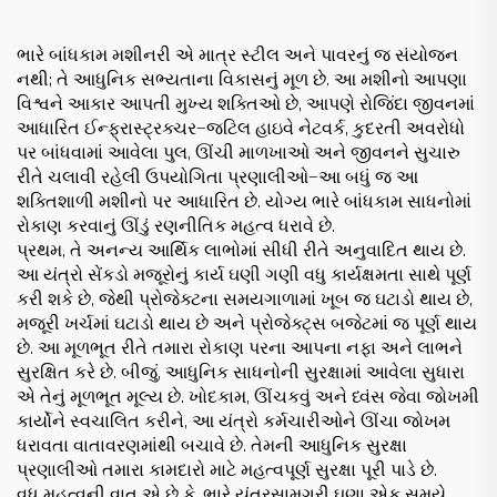
ભારે બાંધકામ મશીનરી એ માત્ર સ્ટીલ અને પાવરનું જ સંયોજન
નથી; તે આધુનિક સભ્યતાના વિકાસનું મૂળ છે. આ મશીનો આપણા
વિશ્વને આકાર આપતી મુખ્ય શક્તિઓ છે, આપણે રોજિંદા જીવનમાં
આધારિત ઈન્ફ્રાસ્ટ્રક્ચર—જટિલ હાઇવે નેટવર્ક, કુદરતી અવરોધો
પર બાંધવામાં આવેલા પુલ, ઊંચી માળખાઓ અને જીવનને સુચારુ
રીતે ચલાવી રહેલી ઉપયોગિતા પ્રણાલીઓ—આ બધું જ આ
શક્તિશાળી મશીનો પર આધારિત છે. યોગ્ય ભારે બાંધકામ સાધનોમાં
રોકાણ કરવાનું ઊંડું રણનીતિક મહત્વ ધરાવે છે.
પ્રથમ, તે અનન્ય આર્થિક લાભોમાં સીધી રીતે અનુવાદિત થાય છે.
આ યંત્રો સેંકડો મજૂરોનું કાર્ય ઘણી ગણી વધુ કાર્યક્ષમતા સાથે પૂર્ણ
કરી શકે છે, જેથી પ્રોજેક્ટના સમયગાળામાં ખૂબ જ ઘટાડો થાય છે,
મજૂરી ખર્ચમાં ઘટાડો થાય છે અને પ્રોજેક્ટ્સ બજેટમાં જ પૂર્ણ થાય
છે. આ મૂળભૂત રીતે તમારા રોકાણ પરના આપના નફા અને લાભને
સુરક્ષિત કરે છે. બીજું, આધુનિક સાધનોની સુરક્ષામાં આવેલા સુધારા
એ તેનું મૂળભૂત મૂલ્ય છે. ખોદકામ, ઊંચકવું અને ધ્વંસ જેવા જોખમી
કાર્યોને સ્વચાલિત કરીને, આ યંત્રો કર્મચારીઓને ઊંચા જોખમ
ધરાવતા વાતાવરણમાંથી બચાવે છે. તેમની આધુનિક સુરક્ષા
પ્રણાલીઓ તમારા કામદારો માટે મહત્વપૂર્ણ સુરક્ષા પૂરી પાડે છે.
વધુ મહત્વની વાત એ છે કે, ભારે યંત્રસામગ્રી ઘણા એક સમયે