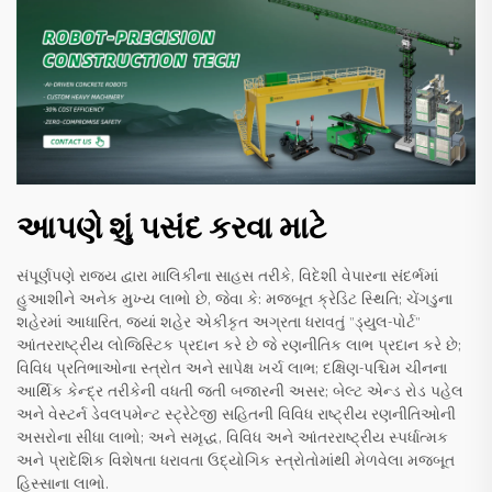
આપણે શું પસંદ કરવા માટે
સંપૂર્ણપણે રાજ્ય દ્વારા માલિકીના સાહસ તરીકે, વિદેશી વેપારના સંદર્ભમાં
હુઆશીને અનેક મુખ્ય લાભો છે, જેવા કે: મજબૂત ક્રેડિટ સ્થિતિ; ચેંગડુના
શહેરમાં આધારિત, જ્યાં શહેર એકીકૃત અગ્રતા ધરાવતું "ડ્યુલ-પોર્ટ"
આંતરરાષ્ટ્રીય લોજિસ્ટિક પ્રદાન કરે છે જે રણનીતિક લાભ પ્રદાન કરે છે;
વિવિધ પ્રતિભાઓના સ્ત્રોત અને સાપેક્ષ ખર્ચ લાભ; દક્ષિણ-પશ્ચિમ ચીનના
આર્થિક કેન્દ્ર તરીકેની વધતી જતી બજારની અસર; બેલ્ટ એન્ડ રોડ પહેલ
અને વેસ્ટર્ન ડેવલપમેન્ટ સ્ટ્રેટેજી સહિતની વિવિધ રાષ્ટ્રીય રણનીતિઓની
અસરોના સીધા લાભો; અને સમૃદ્ધ, વિવિધ અને આંતરરાષ્ટ્રીય સ્પર્ધાત્મક
અને પ્રાદેશિક વિશેષતા ધરાવતા ઉદ્યોગિક સ્ત્રોતોમાંથી મેળવેલા મજબૂત
હિસ્સાના લાભો.