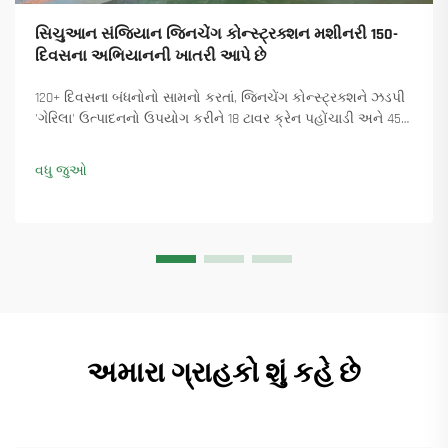
સિચુઆન સંજિયાન જિનચેંગ કોન્સ્ટ્રક્શન મશીનરી 150-
દિવસના અભિયાનની ખાતરી આપે છે
120+ દિવસના બંધનોનો સામનો કરતાં, જિનચેંગ કોન્સ્ટ્રક્શને ઝડપી
'ગેરિલા' ઉત્પાદનનો ઉપયોગ કરીને 18 ટાવર ક્રેન પહોંચાડી અને 45+
નવા ઓર્ડર સુનિશ્ચિત કર્યા. કેવી રીતે ઉત્પાદન ચાલુ રાખ્યું તે જુઓ.
વધુ માહિતી મેળવો.
વધુ જુઓ
અમારા ગ્રાહકો શું કહે છે