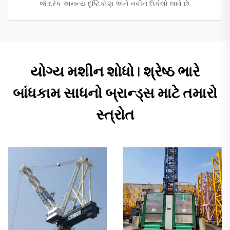
જે દરેક અનન્ય દૃષ્ટિકોણ અને નવીન ઉકેલો લાવે છે.
યોગ્ય મશીન શોધો | શ્રેષ્ઠ ભારે
બાંધકામ સાધનો બ્રાન્ડ્સ માટે તમારો
સ્ત્રોત