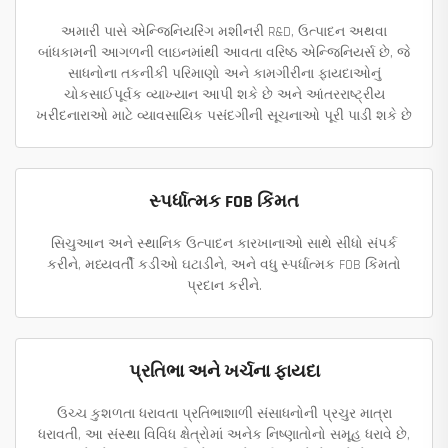
અમારી પાસે એન્જિનિયરિંગ મશીનરી R&D, ઉત્પાદન અથવા
બાંધકામની આગળની લાઇનમાંથી આવતા વરિષ્ઠ એન્જિનિયર્સ છે, જે
સાધનોના તકનીકી પરિમાણો અને કામગીરીના ફાયદાઓનું
ચોકસાઈપૂર્વક વ્યાખ્યાન આપી શકે છે અને આંતરરાષ્ટ્રીય
ખરીદનારાઓ માટે વ્યાવસાયિક પસંદગીની સૂચનાઓ પૂરી પાડી શકે છે
સ્પર્ધાત્મક FOB કિંમત
સિચુઆન અને સ્થાનિક ઉત્પાદન કારખાનાઓ સાથે સીધો સંપર્ક
કરીને, મધ્યવર્તી કડીઓ ઘટાડીને, અને વધુ સ્પર્ધાત્મક FOB કિંમતો
પ્રદાન કરીને.
પ્રતિભા અને ખર્ચના ફાયદા
ઉચ્ચ કુશળતા ધરાવતા પ્રતિભાશાળી સંસાધનોની પ્રચુર માત્રા
ધરાવતી, આ સંસ્થા વિવિધ ક્ષેત્રોમાં અનેક નિષ્ણાતોનો સમૂહ ધરાવે છે,