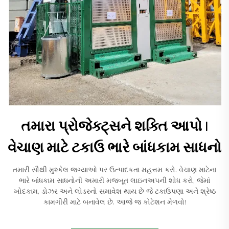
તમારા પ્રોજેક્ટ્સને શક્તિ આપો |
વેચાણ માટે ટકાઉ ભારે બાંધકામ સાધનો
તમારી સૌથી મુશ્કેલ જગ્યાઓ પર ઉત્પાદકતા મહત્તમ કરો. વેચાણ માટેના
ભારે બાંધકામ સાધનોની અમારી મજબૂત લાઇનઅપની શોધ કરો, જેમાં
ખોદકામ, ડોઝર અને લોડરનો સમાવેશ થાય છે જે ટકાઉપણા અને શ્રેષ્ઠ
કામગીરી માટે બનાવેલ છે. આજે જ કોટેશન મેળવો!