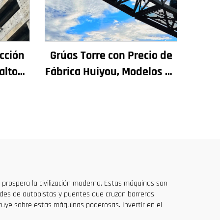
cción
Grúas Torre con Precio de
alto
Fábrica Huiyou, Modelos de
ra
4, 5, 6 y 8 Toneladas para
adas y
Sitios de Construcción
s, en
io
prospera la civilización moderna. Estas máquinas son
edes de autopistas y puentes que cruzan barreras
ruye sobre estas máquinas poderosas. Invertir en el