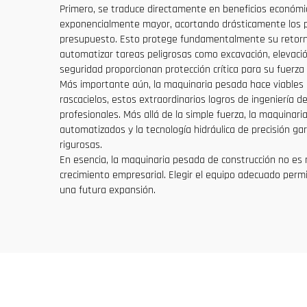
Primero, se traduce directamente en beneficios económic
exponencialmente mayor, acortando drásticamente los p
presupuesto. Esto protege fundamentalmente su retorno s
automatizar tareas peligrosas como excavación, elevació
seguridad proporcionan protección crítica para su fuerza 
Más importante aún, la maquinaria pesada hace viables
rascacielos, estos extraordinarios logros de ingeniería 
profesionales. Más allá de la simple fuerza, la maquinar
automatizados y la tecnología hidráulica de precisión ga
rigurosas.
En esencia, la maquinaria pesada de construcción no es m
crecimiento empresarial. Elegir el equipo adecuado perm
una futura expansión.