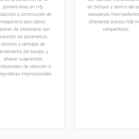
primera línea en I+D,
en Sichuan y dentro del pa
oducción o construcción de
reduciendo intermediarios
maquinaria para obras,
ofreciendo precios FOB 
apaces de interpretar con
competitivos.
precisión los parámetros
técnicos y ventajas de
endimiento del equipo, y
ofrecer sugerencias
ofesionales de selección a
mpradores internacionales