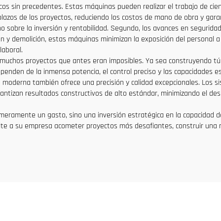
os sin precedentes. Estas máquinas pueden realizar el trabajo de cien
lazos de los proyectos, reduciendo los costos de mano de obra y gar
obre la inversión y rentabilidad. Segundo, los avances en seguridad 
n y demolición, estas máquinas minimizan la exposición del personal 
laboral.
 muchos proyectos que antes eran imposibles. Ya sea construyendo t
dependen de la inmensa potencia, el control preciso y las capacidades 
ia moderna también ofrece una precisión y calidad excepcionales. Los s
rantizan resultados constructivos de alto estándar, minimizando el des
eramente un gasto, sino una inversión estratégica en la capacidad del
ite a su empresa acometer proyectos más desafiantes, construir una re