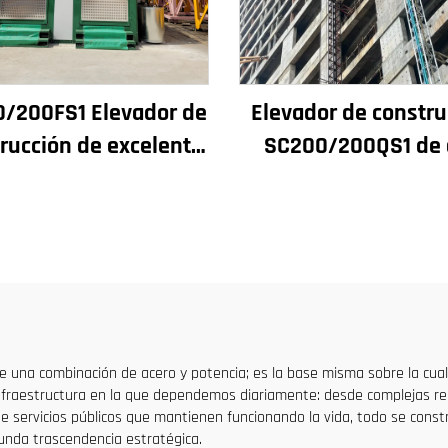
/200FS1 Elevador de
Elevador de constru
rucción de excelente
SC200/200QS1 de 
miento para fachadas
rendimiento pa
ozos de ascensores,
construcción de fach
stinado a Argelia
pozos de ascensore
venta a bajo prec
una combinación de acero y potencia; es la base misma sobre la cual 
infraestructura en la que dependemos diariamente: desde complejas r
e servicios públicos que mantienen funcionando la vida, todo se const
unda trascendencia estratégica.