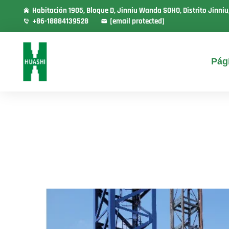
Habitación 1905, Bloque D, Jinniu Wanda SOHO, Distrito Jinni
+86-18884139528
[email protected]
Pági