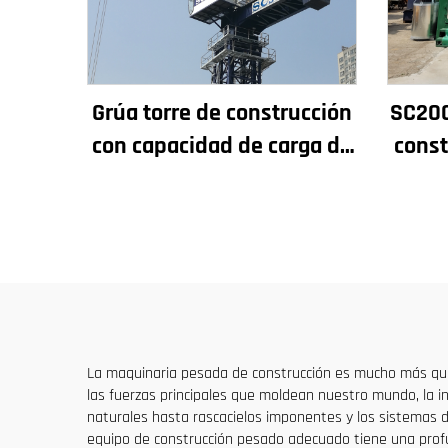
Grúa torre de construcción
SC200
con capacidad de carga de
const
4t a 12t, nuevos
rendi
componentes principales:
y p
caja de engranajes, motor
de
de engranaje, rodamiento
La maquinaria pesada de construcción es mucho más que 
las fuerzas principales que moldean nuestro mundo, la 
naturales hasta rascacielos imponentes y los sistemas d
equipo de construcción pesado adecuado tiene una prof