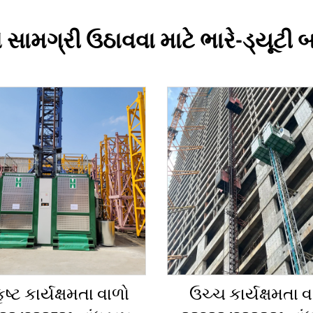
 સામગ્રી ઉઠાવવા માટે ભારે-ડ્યૂટી બ
ૃષ્ટ કાર્યક્ષમતા વાળો
ઉચ્ચ કાર્યક્ષમતા વ