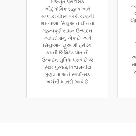
મજબૂત પ્રાદેશિક
અ
ઔદ્યોગિક સહાય અને
સપ્લાય ચેઇન એકીકરણની
એન
ક્ષમતાઓ. સિચુઆન ચીનના
મહત્વપૂર્ણ સાધન ઉત્પાદન
આધારોમાંનું એક છે, અને
સિચુઆન હુઆશી ટ્રેડિંગ
કંપની લિમિટેડ પોતાની
આ
ઉત્પાદન સુવિધા ધરાવે છે જે
મ
સ્થિર પુરવઠો, વિશ્વસનીય
સ
ગુણવત્તા અને સ્પર્ધાત્મક
ખર્ચની ખાતરી આપે છે