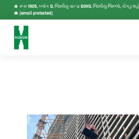
રૂમ 1905, બ્લોક D, જિન્નીયુ વાન્ડા SOHO, જિન્નીયુ જિલ્લો, ચેંગડુ 
[email protected]