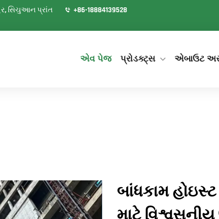
શહેર, સિચુઆન પ્રાંત
+86-18884139528
એવ પેજ
પ્રોડક્ટ્સ
એબાઉટ અ
બાંધકામ હોઇસ્ટ
માટે વિશ્વસનીય