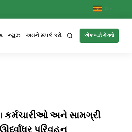
GU
સ
ન્યુઝ
અમને સંપર્ક કરો
એક ખાતે મેળવો
 | કર્મચારીઓ અને સામગ્રી
 ઊર્ધ્વાધર પરિવહન