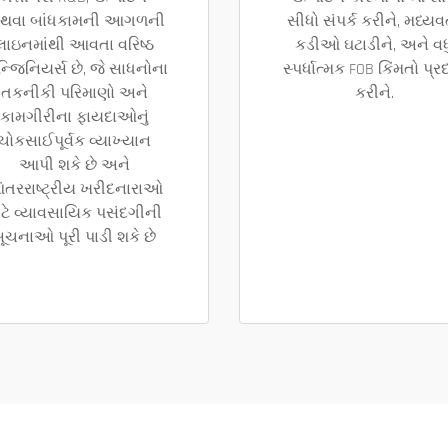
થવા બાંધકામની આગળની
સીધો સંપર્ક કરીને, મધ્યવર
લાઇનમાંથી આવતા વરિષ્ઠ
કડીઓ ઘટાડીને, અને વધ
્જિનિયર્સ છે, જે સાધનોના
સ્પર્ધાત્મક FOB કિંમતો પ્ર
તકનીકી પરિમાણો અને
કરીને.
કામગીરીના ફાયદાઓનું
ચોકસાઈપૂર્વક વ્યાખ્યાન
આપી શકે છે અને
ંતરરાષ્ટ્રીય ખરીદનારાઓ
ાટે વ્યાવસાયિક પસંદગીની
ૂચનાઓ પૂરી પાડી શકે છે