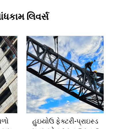
ાંધકામ લિવર્સ
ાળો
હુઇયોઉ ફેક્ટરી-પ્રાઇસ્ડ