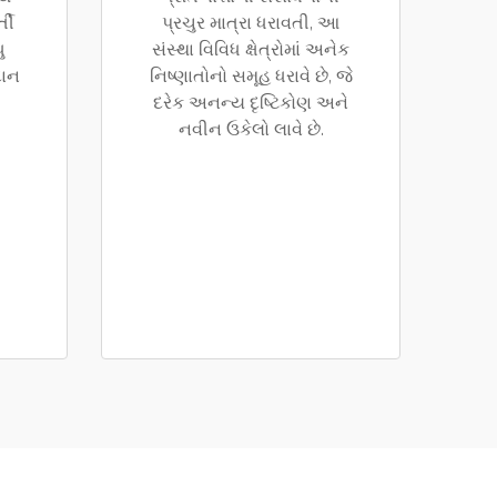
્તી
પ્રચુર માત્રા ધરાવતી, આ
ુ
સંસ્થા વિવિધ ક્ષેત્રોમાં અનેક
દાન
નિષ્ણાતોનો સમૂહ ધરાવે છે, જે
દરેક અનન્ય દૃષ્ટિકોણ અને
નવીન ઉકેલો લાવે છે.