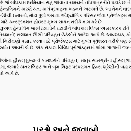
, જે બાંધકામ દરમિયાન રાહ જોવાના સમયને નોંધપાત્ર રીતે ઘટાડે છે. 
હેન્ડલિંગને કારણે થતા કાર્યપ્રવાહના ખંડનને અટકાવે છે. આ તેમને વા
પર-ઊંચી ઇમારતો, મોટા પુલો અથવા ઔદ્યોગિક પરિસર જેવા પ્રોજેક્ટ્સ મ
ટે કન્સ્ટ્રક્શન હોઇસ્ટ મુખ્ય સાધન તરીકે કામ કરે છે.
યુઅલ હેન્ડલિંગ જરૂરિયાતોને ઘટાડીને બાંધકામ લિવ્સ અસરકારક રીતે લાંબ
મનો) સલામત ઊભી પરિવહન ઉકેલોને આદેશ આપે છે. આવશ્યક, કોડ-સુસ
રીક્ષણો પસાર કરવા માટે પ્રોજેક્ટ્સ માટે મુખ્ય પૂર્વશરત તરીકે પણ સે
યોને આવરી લે છે. એક રોકાણ વિવિધ પ્રોજેક્ટ્સમાં લાંબા ગાળાની જરૂરિ
ીઓના હીસ્ટ (મુખ્યત્વે કામદારોને પરિવહન), માત્ર સામગ્રીના હીસ્ટ (ભા
. વધુમાં, જ્યારે કાતર લિફ્ટ અને બૂમ લિફ્ટ પરંપરાગત હિવ્સ શ્રેણીની 
ો આપે છે.
પ્રશ્નો અને જવાબો