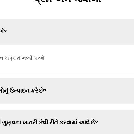
ગે?
 ચક્ર તે નક્કી કરશે.
નું ઉત્પાદન કરે છે?
ગુણવત્તા ખાતરી કેવી રીતે કરવામાં આવે છે?