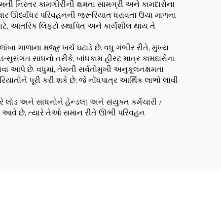
તેમની નિરંતર કામગીરીની ક્ષમતા સામગ્રી અને કામદારોના
રંવાર ઊર્ધ્વાધર પરિવહનની જરૂરિયાત ધરાવતા ઉંચા માળના
ાટે, આંતરિક લિફ્ટો સ્થાપિત અને કાર્યશીલ થાય તે
ા ગાળાના મજૂર ખર્ચ ઘટાડે છે. વધુ ગંભીર રીતે, મુખ્ય
ંગત સાધનો તરીકે, બાંધકામ હીસ્ટ માત્ર કામદારોના
વા આપે છે. વધુમાં, તેમની સર્વતોમુખી અનુકૂલનક્ષમતા
યાતોને પૂરી કરી શકે છે, જે નોંધપાત્ર આર્થિક લાભો લાવી
રે લોડ અને સાધનોને હેન્ડલ) અને સંયુક્ત કર્મચારી /
બહાર આવે છે, ત્યારે તેઓ સમાન રીતે ઊભી પરિવહન