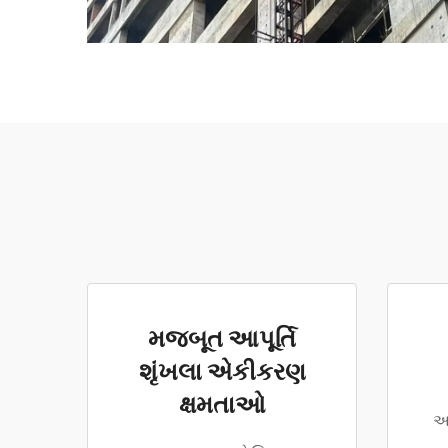
મજબૂત આપૂર્તિ
શૃંખલા એકીકરણ
ક્ષમતાઓ
અ