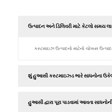
ઉત્પાદન અને ડિલિવરી માટે કેટલો સમય લા
કસ્ટમાઇઝ ઉત્પાદનો માટેનો ચોક્કસ ઉત્પાદન
શું હુઆસી કસ્ટમાઇઝ્ડ ભારે સાધનોના ઉકેલો
હુઆસી દ્વારા પૂરા પાડવામાં આવતા સાધનોની 