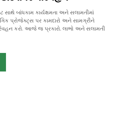
્ટ સાથે બાંધકામ કાર્યક્ષમતા અને સલામતીમાં
િક પ્રોજેક્ટ્સ પર કામદારો અને સામગ્રીને
પરિવહન કરો. આજે જ પ્રકારો, લાભો અને સલામતી