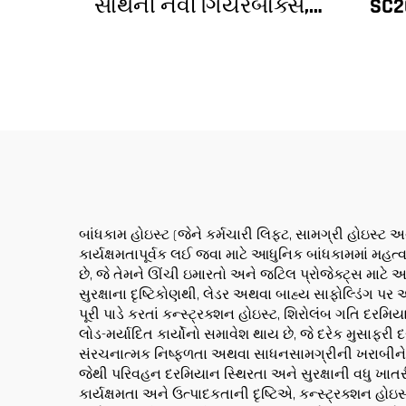
સાથેની નવી ગિયરબોક્સ,
SC2
ગિયર મોટર, બેરિંગ કોર
હોઇ
સાથેની નિર્માણ ટાવર ક્રેન
અન
બાંધકામ હોઇસ્ટ (જેને કર્મચારી લિફ્ટ, સામગ્રી હોઇસ્
કાર્યક્ષમતાપૂર્વક લઈ જવા માટે આધુનિક બાંધકામમાં મહત્વ
છે, જે તેમને ઊંચી ઇમારતો અને જટિલ પ્રોજેક્ટ્સ માટે અ
સુરક્ષાના દૃષ્ટિકોણથી, લેડર અથવા બાહ્ય સાફોલ્ડિંગ 
પૂરી પાડે કરતાં કન્સ્ટ્રક્શન હોઇસ્ટ, શિરોલંબ ગતિ દરમિય
લોડ-મર્યાદિત કાર્યોનો સમાવેશ થાય છે, જે દરેક મુસા
સંરચનાત્મક નિષ્ફળતા અથવા સાધનસામગ્રીની ખરાબીને રોક
જેથી પરિવહન દરમિયાન સ્થિરતા અને સુરક્ષાની વધુ ખાતર
કાર્યક્ષમતા અને ઉત્પાદકતાની દૃષ્ટિએ, કન્સ્ટ્રક્શન હ