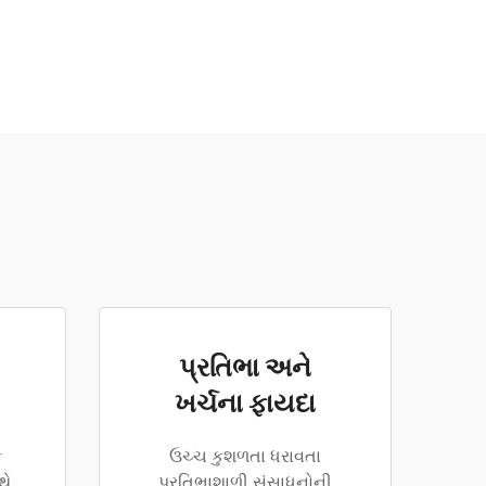
પ્રતિભા અને
ખર્ચના ફાયદા
ક
ઉચ્ચ કુશળતા ધરાવતા
થે
પ્રતિભાશાળી સંસાધનોની