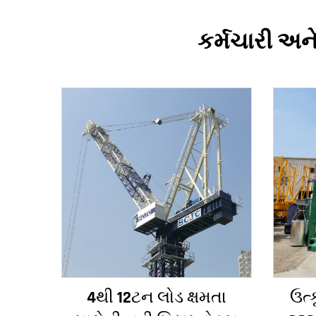
કર્મચારી અને
4થી 12ટન લોડ ક્ષમતા
ઉત્ક