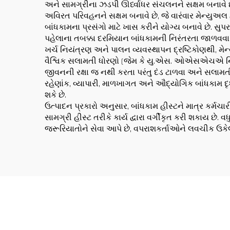
અને સામગ્રીના ઝડપી ઊર્ધ્વાધર સંચલનને સક્ષમ બનાવે છે
અવિરત પરિવહનને સક્ષમ બનાવે છે, જે વારંવાર મેન્યુઅલ 
બાંધકામના પ્રસંગો માટે ખાસ કરીને યોગ્ય બનાવે છે. સુ
પહેલાના તબક્કા દરમિયાન બાંધકામની નિરંતરતા જાળવવા મા
ખર્ચ નિયંત્રણ અને પાલન વ્યવસ્થાપન દ્રષ્ટિકોણથી, મેન્
વૈશ્વિક સલામતી ધોરણો (જેમ કે યુ.એસ. ઓએસએચએ નિય
જીવનની રક્ષા જ નથી કરતા પરંતુ દંડ ટાળવા અને સલામતી નિ
રહેણાંક, વ્યાપારી, માળખાગત અને ઔદ્યોગિક બાંધકામ દૃશ્
શકે છે.
ઉત્પાદન પ્રકારો અનુસાર, બાંધકામ હીસ્ટને માત્ર કર્મચાર
સામગ્રી હીસ્ટ તરીકે કાર્ય દ્વારા વર્ગીકૃત કરી શકાય છે
જરૂરિયાતોને સેવા આપે છે, વપરાશકર્તાઓને લવચીક ઉકેલ