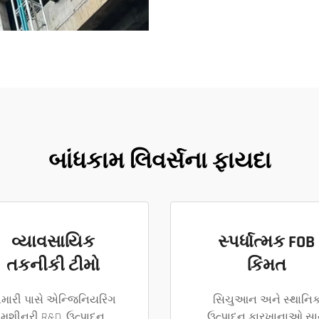
બાંધકામ લિવર્સના ફાયદા
વ્યાવસાયિક
સ્પર્ધાત્મક FOB
તકનીકી ટીમો
કિંમત
મારી પાસે એન્જિનિયરિંગ
સિચુઆન અને સ્થાનિ
મશીનરી R&D, ઉત્પાદન
ઉત્પાદન કારખાનાઓ સા