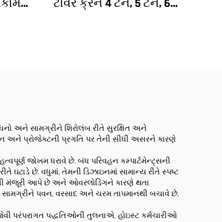
ધકામ
ટાવર ક્રેન 4 ટન, 5 ટન, 6
ેસેડ
ટન, 8 ટન મોડેલ્સ નિર્માણ
ંધકામ
સાઇટ્સ માટે
 કિંમત
નો અને સામગ્રીને શિરોલંબ રીતે સુરક્ષિત અને
 પાલન અને પ્રોજેક્ટની પ્રગતિ પર તેની સીધી અસરને કારણે
પૂર્ણ જોખમ ધરાવે છે. બંધ પરિવહન કમ્પાર્ટમેન્ટ્સની
 ઘટાડે છે. વધુમાં, તેમની ડિઝાઇનમાં સામાન્ય રીતે સ્પષ્ટ
ની મંજૂરી આપે છે અને ઓવરલોડિંગને કારણે થતા
અને સામગ્રીને પવન, વરસાદ અને ચરમ તાપમાનથી બચાવે છે,
મદદ જેવી પરંપરાગત પદ્ધતિઓની તુલનાએ, હોઇસ્ટ કર્મચારીઓ