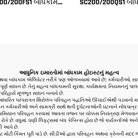
00/200FS1 બાંધકામ
SC200/200QS1 બાં
સ્ટ બાંધકામના ફેસેડ
હોઇસ્ટ બાંધકામના ફ
ે લિફ્ટ શાફ્ટ માટે
અને લિફ્ટ શાફ્ટ બા
આલ્જેરિયા માટે
માટે વેચાણ માટે નીચી
પર
આધુનિક ઇમારતોમાં બાંધકામ હોઇસ્ટનું મહત્વ
ટ અથવા બાંધકામ એલિવેટર તરીકે પણ ઓળખવામાં આવે છે) કર્મચારીઓ, સાધ
પૂર્ણ સાધન છે. તેનું મહત્વ બાંધકામની સુરક્ષા, કાર્યક્ષમતા, નિયમનનું
પરિહાર્ય મૂળભૂત સાધન બનાવે છે.
પર આધારિત પરંપરાગત શિરોલંબ પરિવહન પદ્ધતિઓ ઊંચાઈએથી પડવાનો મહત્વ
ાન કર્મચારીઓ અને સામગ્રી સાથે થતી દુર્ઘટનાઓની ઘટનાને નોંધપાત્ર રીતે
ફરી દરમિયાન પરિવહન કરવામાં આવતા વજન પર ચોક્કસ નિયંત્રણ મેળવવા
ે છે. વધુમાં, ઘણી લિફ્ટ્સમાં બંધ કેબિન્સ હોય છે જે કાર્યકર્તાઓ 
ી આપે છે.
ોઇસ્ટ મોટી કિંમત પૂરી પાડે છે. સીડીઓ દ્વારા પરિવહન અથવા ક્રેનની 