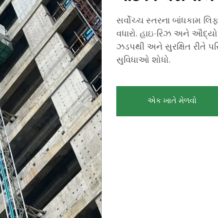
સર્વોચ્ચ સ્તરના બાંધકામ લિફ
વધારો. હાઇ-રિઝ અને ઔદ્યોગ
ઝડપથી અને સુરક્ષિત રીતે 
સુવિધાઓ શોધો.
એક ખાતે મેળવો