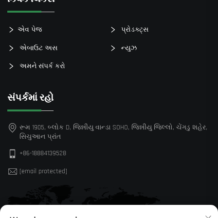
એવ પેજ
પ્રોડક્ટ્સ
એબાઉટ અસ
ન્યુઝ
અમને સંપર્ક કરો
સંપર્કમાં રહો
રૂમ 1905, બ્લોક D, જિન્નીયુ વાન્ડા SOHO, જિન્નીયુ જિલ્લો, ચેંગડુ શહેર,
સિચુઆન પ્રાંત
+86-18884139528
[email protected]