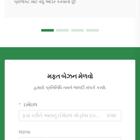
પ્રોજેક્ટ માટે વધુ ઓર્ડર કરવાનો છું!
મફત બેઝન મેળવો
હમારો પ્રતિનિધિ તમને જલદી સંપર્ક કરશે.
ઇમેઇલ
0/100
Name