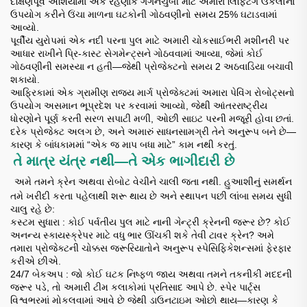
દક્ષિણપૂર્વ એશિયામાં એક રહેણાંક ગગનચુંબી માટે અમારા લિફ્ટિંગ ઉકેલોનો
ઉપયોગ કરીને ઉંચા માળના ઘટકોની ગોઠવણીનો સમય 25% ઘટાડવામાં
આવ્યો.
પૂર્વીય યુરોપમાં એક નદી પરના પુલ માટે અમારી ચોકસાઈભરી મશીનરી પર
આધાર રાખીને પ્રિ-કાસ્ટ સેગમેન્ટ્સને ગોઠવવામાં આવ્યા, જેમાં કોઈ
ગોઠવણીની સમસ્યા ન હતી—જેથી પ્રોજેક્ટનો સમય 2 અઠવાડિયા બચાવી
શકાયો.
આફ્રિકામાં એક ગ્રામીણ રાજ્ય માર્ગ પ્રોજેક્ટમાં અમારા પેવિંગ રોબોટ્સનો
ઉપયોગ અસમાન ભૂપ્રદેશ પર કરવામાં આવ્યો, જેથી આંતરરાષ્ટ્રીય
ધોરણોને પૂર્ણ કરતી સરળ સપાટી મળી, ઓછી સાઇટ પરની મજૂરી હોવા છતાં.
દરેક પ્રોજેક્ટ અલગ છે, અને અમારું સાધનસામગ્રી તેને અનુરૂપ બને છે—
કારણ કે બાંધકામમાં “એક જ માપ બધા માટે” કામ નથી કરતું.
તે માત્ર યંત્ર નથી—તે એક ભાગીદારી છે
​
​
અમે તમને ક્રેન અથવા રોબોટ વેચીને ચાલી જતા નથી. હુઆશીનું સમર્થન
તમે ખરીદી કરતા પહેલાથી શરૂ થાય છે અને સ્થાપન પછી લાંબા સમય સુધી
ચાલુ રહે છે:
કસ્ટમ સુધારા
: કોઈ પર્વતીય પુલ માટે નાની ગેન્ટ્રી ક્રેનની જરૂર છે? કોઈ
અનન્ય સ્કાયસ્ક્રેપર માટે વધુ ભાર ઊંચકી શકે તેવી ટાવર ક્રેન? અમે
તમારા પ્રોજેક્ટની ચોક્કસ જરૂરિયાતોને અનુરૂપ સ્પેસિફિકેશન્સમાં ફેરફાર
કરીએ છીએ.
24/7 બેકઅપ
: જો કોઈ ઘટક નિષ્ફળ જાય અથવા તમને તકનીકી મદદની
જરૂર પડે, તો અમારી ટીમ કલાકોમાં પ્રતિસાદ આપે છે. સ્પેર પાર્ટ્સ
વિશ્વભરમાં મોકલવામાં આવે છે જેથી ડાઉનટાઇમ ઓછો થાય—કારણ કે