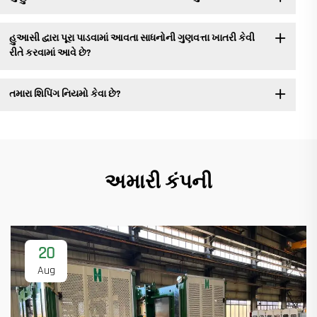
હુઆસી દ્વારા પૂરા પાડવામાં આવતા સાધનોની ગુણવત્તા ખાતરી કેવી
રીતે કરવામાં આવે છે?
તમારા શિપિંગ નિયમો કેવા છે?
અમારી કંપની
20
Aug