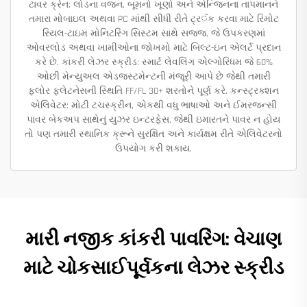
ટાવર ક્રેન: લોડના વજન, બૂમનો ખૂણો અને એન્જિનના તાપમાનને
તમારા મોબાઇલ અથવા PC માંથી સીધી રીતે ટ્ર‍ॅક કરવા માટે રિમોટ
રિયલ-ટાઇમ મોનિટરિંગ સિસ્ટમ સાથે સજ્જ, જે ઉપકરણમાં
ઓવરલોડ અથવા ખામીઓના જોખમો માટે બિલ્ટ-ઇન એલર્ટ પ્રદાન
કરે છે. કાંકરી લેઝર સ્ક્રીડ: સ્માર્ટ લેવલિંગ એલ્ગોરિધમ જે 60%
ઓછી મેન્યુઅલ એડજસ્ટમેન્ટની મંજૂરી આપે છે જેથી તમારી
ફ્લોર ફ્લેટનેસની સ્થિતિ FF/FL 30+ શરતોને પૂર્ણ કરે. કન્સ્ટ્રક્શન
એલિવેટર: મોટી ટચસ્ક્રીન, એકથી વધુ ભાષાઓ અને ઈમરજન્સી
પાવર બેકઅપ સાથેનું યુઝર ઇન્ટરફેસ, જેથી ઇમારતને પાવર ન હોય
તો પણ તમારી સ્થાનિક ક્રૂને સુરક્ષિત અને કાર્યક્ષમ રીતે એલિવેટરનો
ઉપયોગ કરી શકાય.
મારી નજીક કાંકરી પાવરિંગ: વેચાણ
માટે ચોકસાઈપૂર્વકના લેઝર સ્ક્રીડ