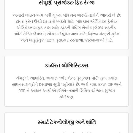
સંપૂર્ણ, પ્રોજેક્ટ-ફિટ રેન્જ
અમારી લાઇન-અપ બધી મુખ્ય બાંધકામ જરૂરિયાતોને આવરી લે છે:
ટાવર ક્રેન ઉંચી ઇમારતો/બંદરો માટે; બાંધકામ એલિવેટર ફેસેડ/
એલિવેટર શાફ્ટ કામ માટે; કાંકરી પેવિંગ રોબોટ (લેઝર સ્ક્રીડ,
ઓટોમેટિક લેવલર) ચોકસાઈપૂર્વક માળ માટે; બ્રિજ ગેન્ટ્રી ક્રેન
અને બહુહેતુક પાઇલ ડ્રાઇવર રસ્તાઓ/કારખાનાઓ માટે.
કાર્યરત લોજિસ્ટિક્સ
ચેંગડુમાં આધારિત, અમારું "એર-લેન્ડ ડ્યુઅલ-પોર્ટ" હબ તમારા
સાધનસામગ્રીને દરવાજા સુધી પહોંચાડે છે. અમે FOB, EXW, CIF અને
DDP ને આધાર આપીએ છીએ—તમારી શિપિંગ યોજના મુજબ
કોઈપણ.
સ્માર્ટ ટેકનોલોજી અને શાંતિ