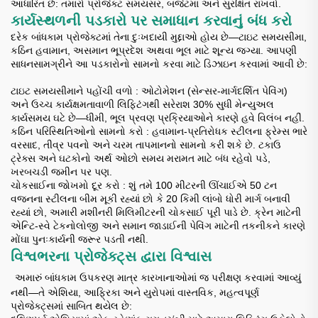
આધારિત છે: તમારો પ્રોજેક્ટ સમયસર, બજેટમાં અને સુરક્ષિત રાખવો.
કાર્યસ્થળની પડકારો પર સમાધાન કરવાનું બંધ કરો
દરેક બાંધકામ પ્રોજેક્ટમાં તેના દુઃખદાયી મુદ્દાઓ હોય છે—ટાઇટ સમયસીમા,
કઠિન હવામાન, અસમાન ભૂપ્રદેશ અથવા ભૂલ માટે શૂન્ય જગ્યા. આપણી
સાધનસામગ્રીને આ પડકારોનો સામનો કરવા માટે ડિઝાઇન કરવામાં આવી છે:
ટાઇટ સમયસીમાને પહોંચી વળો
: ઓટોમેશન (સેન્સર-માર્ગદર્શિત પેવિંગ)
અને ઉચ્ચ કાર્યક્ષમતાવાળી લિફ્ટિંગથી સરેરાશ 30% સુધી મેન્યુઅલ
કાર્યસમય ઘટે છે—ધીમી, ભૂલ પ્રવણ પ્રક્રિયાઓને કારણે હવે વિલંબ નહીં.
કઠિન પરિસ્થિતિઓનો સામનો કરો
: હવામાન-પ્રતિરોધક સ્ટીલના ફ્રેમ્સ ભારે
વરસાદ, તીવ્ર પવનો અને ચરમ તાપમાનનો સામનો કરી શકે છે. ટકાઉ
ટ્રેક્સ અને ઘટકોનો અર્થ ઓછો સમય મરામત માટે બંધ રહેવો પડે,
ખરબચડી જમીન પર પણ.
ચોકસાઈના જોખમો દૂર કરો
: શું તમે 100 મીટરની ઊંચાઈએ 50 ટન
વજનના સ્ટીલના બીમ મૂકી રહ્યાં છો કે 20 કિમી લાંબો ધોરી માર્ગ બનાવી
રહ્યાં છો, અમારી મશીનરી મિલિમીટરની ચોકસાઈ પૂરી પાડે છે. ક્રેન માટેની
એન્ટિ-સ્વે ટેકનોલોજી અને સમાન જાડાઈની પેવિંગ માટેની તકનીકને કારણે
મોંઘા પુનઃકાર્યની જરૂર પડતી નથી.
વિશ્વભરના પ્રોજેક્ટ્સ દ્વારા વિશ્વાસ
​
અમારું બાંધકામ ઉપકરણ માત્ર કારખાનાઓમાં જ પરીક્ષણ કરવામાં આવ્યું
નથી—તે એશિયા, આફ્રિકા અને યુરોપમાં વાસ્તવિક, મહત્વપૂર્ણ
પ્રોજેક્ટ્સમાં સાબિત થયેલ છે: