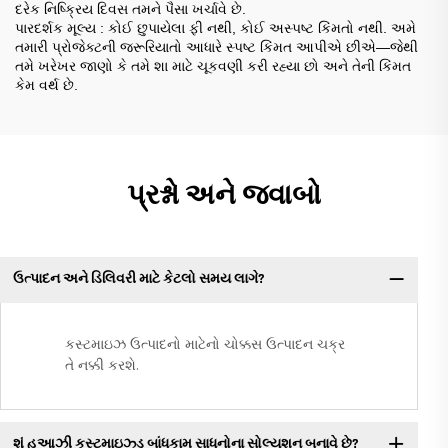
દરેક નિષ્ક્રિય દિવસ તમને પૈસા ખર્ચાવે છે.
પારદર્શક મૂલ્ય
: કોઈ છુપાયેલા ફી નથી, કોઈ અસ્પષ્ટ કિંમતો નથી. અમે
તમારી પ્રોજેક્ટની જરૂરિયાતો આધારે સ્પષ્ટ કિંમત આપીએ છીએ—જેથી
તમે ખરેખર જાણો કે તમે શા માટે ચૂકવણી કરી રહ્યા છો અને તેની કિંમત
કેમ વર્થ છે.
પ્રશ્નો અને જવાબો
ઉત્પાદન અને ડિલિવરી માટે કેટલો સમય લાગે?
કસ્ટમાઇઝ ઉત્પાદનો માટેનો ચોક્કસ ઉત્પાદન ચક્ર
તે નક્કી કરશે.
શું હુઆઝી કસ્ટમાઇઝ્ડ બાંધકામ સાધનોના સોલ્યુશન બનાવે છે?