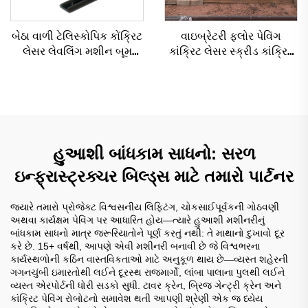
બેઠા વાળી ટેલિસ્કોપિક કોંક્રિટ
વાઇબ્રેટરી ફ્લોર પેવિંગ
લેસર લેવલિંગ મશીન બૂમ
કાંક્રિટ લેસર સ્ક્રીડ કાંક્રિટ
લેસર સ્ક્રીડ મશીન કોંક્રિટ
સ્ક્રીડ ઓટોમેટિક ફ્લોર
માટે ફ્લોર
લેવલિંગ મશીન લેવલિંગ પેવર
હુઆશી બાંધકામ સાધનો: સરળ
ઇન્ફ્રાસ્ટ્રક્ચર બિલ્ડ્સ માટે તમારો પાર્ટનર
જ્યારે તમારો પ્રોજેક્ટ વિશ્વસનીય લિફ્ટિંગ, ચોકસાઈપૂર્વકની ગોઠવણી
અથવા કાર્યક્ષમ પેવિંગ પર આધારિત હોય—ત્યારે હુઆશી મશીનરીનું
બાંધકામ સાધનો માત્ર જરૂરિયાતોને પૂર્ણ કરતું નથી: તે માથાનો દુખાવો દૂર
કરે છે. 15+ વર્ષથી, આપણે એવી મશીનરી બનાવી છે જે વિશ્વભરના
કાર્યસ્થળોની કઠિન વાસ્તવિકતાઓ માટે અનુકૂળ થાય છે—વ્યસ્ત શહેરની
ગગનચુંબી ઇમારતોથી લઈને દૂરસ્થ રાજમાર્ગો, લાંબા પાલાના પુલથી લઈને
વ્યસ્ત એરપોર્ટની ધોરી સડકો સુધી. ટાવર ક્રેન, બ્રિજ ગેન્ટ્રી ક્રેન અને
કાંક્રિટ પેવિંગ રોબોટનો સમાવેશ થતી આપણી શ્રેણી એક જ ધ્યેય