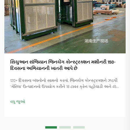
સિચુઆન સંજિયાન જિનચેંગ કોન્સ્ટ્રક્શન મશીનરી 150-
દિવસના અભિયાનની ખાતરી આપે છે
120+ દિવસના બંધનોનો સામનો કરતાં, જિનચેંગ કોન્સ્ટ્રક્શને ઝડપી
'ગેરિલા' ઉત્પાદનનો ઉપયોગ કરીને 18 ટાવર ક્રેન પહોંચાડી અને 45+
નવા ઓર્ડર સુનિશ્ચિત કર્યા. કેવી રીતે ઉત્પાદન ચાલુ રાખ્યું તે જુઓ.
વધુ માહિતી મેળવો.
વધુ જુઓ