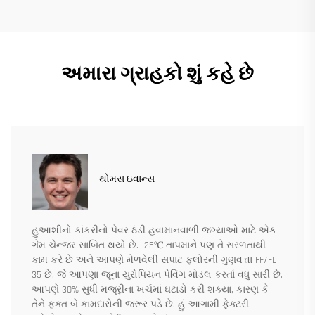
અમારા ગ્રાહકો શું કહે છે
થોમસ ઇવાન્સ
હુઆશીનો કાંકરીનો પેવર ઠંડી હવામાનવાળી જગ્યાઓ માટે એક
ગેમ-ચેન્જર સાબિત થયો છે. -25℃ તાપમાને પણ તે સરળતાથી
કામ કરે છે અને આપણે મેળવેલી સપાટ ફ્લોરની ગુણવત્તા FF/FL
35 છે, જે આપણા જૂના યુરોપિયન પેવિંગ મોડલ કરતાં વધુ સારી છે.
આપણે 30% સુધી મજૂરીના ખર્ચમાં ઘટાડો કરી શક્યા, કારણ કે
તેને ફક્ત બે કામદારોની જરૂર પડે છે. હું આગામી ફેક્ટરી