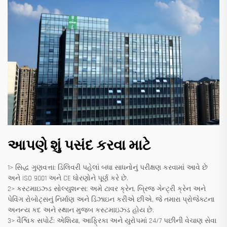
આપણે શું પસંદ કરવા માટે
1> સિદ્ધ ગુણવત્તા: ડિલિવરી પહેલાં બધા સાધનોનું પરીક્ષણ કરવામાં આવે છે
અને ISO 9001 અને CE ધોરણોને પૂર્ણ કરે છે.
2> કસ્ટમાઇઝ્ડ સોલ્યુશન્સ: અમે ટાવર ક્રેન, બ્રિજ ગેન્ટ્રી ક્રેન અને
પેવિંગ રોબોટ્સનું નિર્માણ અને ડિઝાઇન કરીએ છીએ, જે તમારા પ્રોજેક્ટના
અનન્ય કદ અને સ્થાન મુજબ કસ્ટમાઇઝ્ડ હોય છે.
3> વૈશ્વિક સપોર્ટ: એશિયા, આફ્રિકા અને યુરોપમાં 24/7 પછીની વેચાણ સેવા