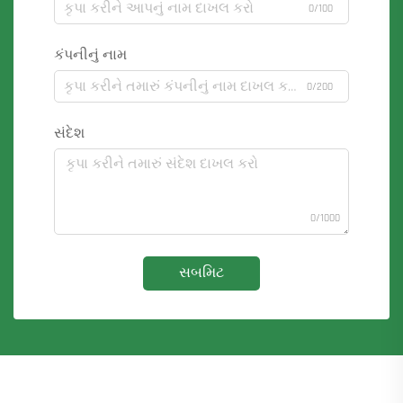
0/100
કંપનીનું નામ
0/200
સંદેશ
0/1000
સબમિટ