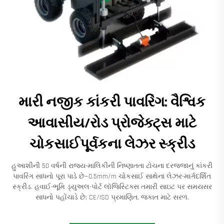
મારી નજીક કાંકરી પાવરિંગ: વૈશ્વિક
આવાસીય/રોડ પ્રોજેક્ટ્સ માટે
ચોકસાઈપૂર્વકના લેઝર સ્ક્રીડ
હુઆશીની 50 વર્ષની રાજ્ય-માલિકીની નિષ્ણાતતા ટોચના દરજ્જાનું કાંકરી
પાવરિંગ સાધનો પૂરા પાડે છે—0.5mm/m ચોકસાઈ સાથેના લેઝર-માર્ગદર્શિત
સ્ક્રીડ. હવાઈ-ભૂમિ ડ્યુઅલ-પોર્ટ લૉજિસ્ટિક્સ તમારી સાઇટ પર સમયસર
સાધનો પહોંચાડે છે; CE/ISO પ્રમાણિત, જકાત માટે સરળ.