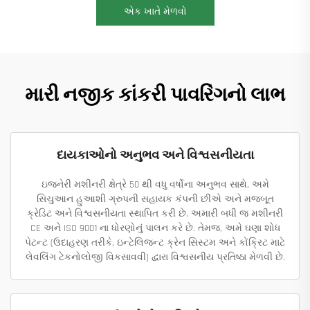
એક ખાતે મેળવો
મારી નજીક કાંકરી પાવરિંગનો લાભ
દાયકાઓનો અનુભવ અને વિશ્વસનીયતા
ઇજનેરી મશીનરી ક્ષેત્રે 50 થી વધુ વર્ષોના અનુભવ સાથે, અમે
સિચુઆન હુઆશી ગ્રુપની સહાયક કંપની છીએ અને મજબૂત
ક્રેડિટ અને વિશ્વસનીયતા સ્થાપિત કરી છે. અમારી બધી જ મશીનરી
CE અને ISO 9001 ના ધોરણોનું પાલન કરે છે. તેમજ, અમે ઘણા શોધ
પેટન્ટ (ઉદાહરણ તરીકે, ઇન્ટેલિજન્ટ ક્રેન સિસ્ટમ અને કોંક્રિટ માટે
લેવલિંગ ટેકનોલોજી વિકસાવવી) દ્વારા વિશ્વસનીય પ્રતિષ્ઠા મેળવી છે.