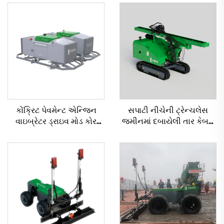
કોંક્રિટ પેવમેન્ટ એન્જિન
સપાટી નીચેની ટ્રેન્ચલેસ
વાઇબ્રેટર ડ્રાઇવ મોડ કોર
જમીનમાં દબાયેલી તાર કેબલ
ઘટકો સમાવેશ માટે મોટા પાયે
બોલ્ટિંગ રિગ્સ હૉરિઝૉન્ટલ
લેસર લેવલિંગ મશીન
ડાયરેક્શનલ ડ્રિલિંગ મશીન