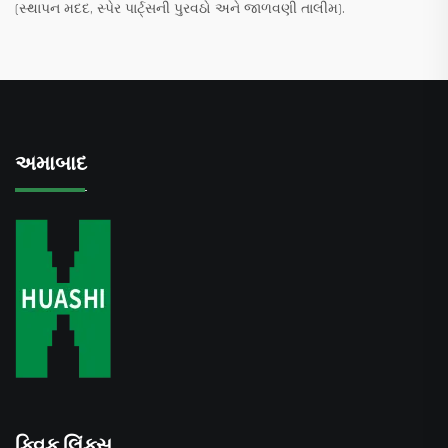
(સ્થાપન મદદ, સ્પેર પાર્ટ્સની પુરવઠો અને જાળવણી તાલીમ).
અમાબાદ
ક્વિક લિંક્સ