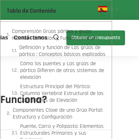
ES
Tabla de Contenido
Comprensión Grúas pórtico y grúas
ias
móviles : Definición y Función Principal
Contáctenos
Obtener un presupuesto
Definición y función de Las grúas de
pórtico : Conceptos básicos explicados
Cómo los puentes y Las grúas de
pórtico Difieren de otros sistemas de
elevación
Estructura Principal del Pórtico:
Columna Vertebral Estructural de las
 Funciona?
Operaciones de Elevación
Componentes Clave de una Grúa Portal:
Estructura y Configuración
Puente, Carro y Polipasto: Elementos
Estructurales Primarios y sus