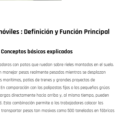
móviles
: Definición y Función Principal
: Conceptos básicos explicados
doras con patas que ruedan sobre rieles montados en el suelo.
den manejar pesos realmente pesados mientras se desplazan
s marítimos, patios de trenes y grandes proyectos de
En comparación con los polipastos fijos o las pequeñas grúas
 cargas directamente hacia arriba y, al mismo tiempo, pueden
d. Esta combinación permite a los trabajadores colocar las
a transportar pesos tan masivos como 500 toneladas en fábricas