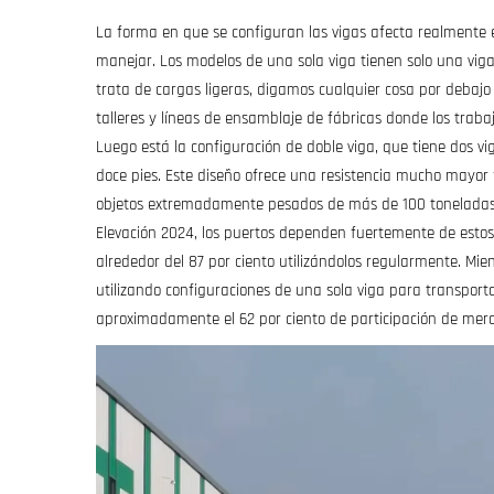
La forma en que se configuran las vigas afecta realmente 
manejar. Los modelos de una sola viga tienen solo una vig
trata de cargas ligeras, digamos cualquier cosa por debaj
talleres y líneas de ensamblaje de fábricas donde los trab
Luego está la configuración de doble viga, que tiene dos vi
doce pies. Este diseño ofrece una resistencia mucho mayor f
objetos extremadamente pesados de más de 100 toneladas. S
Elevación 2024, los puertos dependen fuertemente de esto
alrededor del 87 por ciento utilizándolos regularmente. Mie
utilizando configuraciones de una sola viga para transporta
aproximadamente el 62 por ciento de participación de mer