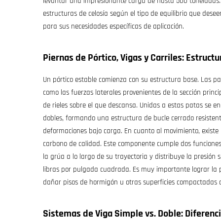
levantar una impresionante carga de hasta 500 toneladas. L
estructuras de celosía según el tipo de equilibrio que desee
para sus necesidades específicas de aplicación.
Piernas de Pórtico, Vigas y Carriles: Estruct
Un pórtico estable comienza con su estructura base. Las pat
como las fuerzas laterales provenientes de la sección princ
de rieles sobre el que descansa. Unidas a estas patas se e
dobles, formando una estructura de bucle cerrado resisten
deformaciones bajo carga. En cuanto al movimiento, existe 
carbono de calidad. Este componente cumple dos funciones
la grúa a lo largo de su trayectoria y distribuye la presión
libras por pulgada cuadrada. Es muy importante lograr la p
dañar pisos de hormigón u otras superficies compactadas 
Sistemas de Viga Simple vs. Doble: Diferenc