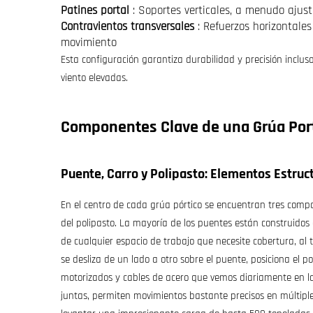
Patines portal
: Soportes verticales, a menudo ajust
Contravientos transversales
: Refuerzos horizontale
movimiento
Esta configuración garantiza durabilidad y precisión inclus
viento elevadas.
Componentes Clave de una Grúa Porta
Puente, Carro y Polipasto: Elementos Estruc
En el centro de cada grúa pórtico se encuentran tres compo
del polipasto. La mayoría de los puentes están construidos
de cualquier espacio de trabajo que necesite cobertura, al 
se desliza de un lado a otro sobre el puente, posiciona el 
motorizados y cables de acero que vemos diariamente en la
juntas, permiten movimientos bastante precisos en múltiple