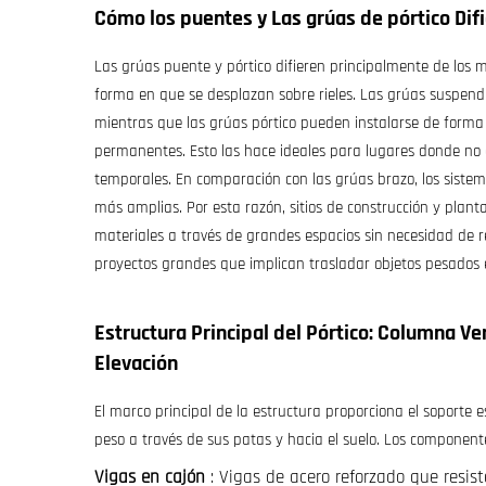
Cómo los puentes y
Las grúas de pórtico
Dif
Las grúas puente y pórtico difieren principalmente de los 
forma en que se desplazan sobre rieles. Las grúas suspendid
mientras que las grúas pórtico pueden instalarse de forma 
permanentes. Esto las hace ideales para lugares donde no e
temporales. En comparación con las grúas brazo, los sis
más amplias. Por esta razón, sitios de construcción y plan
materiales a través de grandes espacios sin necesidad de r
proyectos grandes que implican trasladar objetos pesados e
Estructura Principal del Pórtico: Columna Ve
Elevación
El marco principal de la estructura proporciona el soporte 
peso a través de sus patas y hacia el suelo. Los componente
Vigas en cajón
: Vigas de acero reforzado que resis