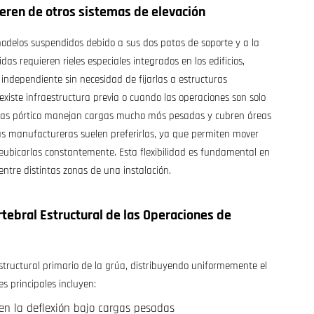
ieren de otros sistemas de elevación
modelos suspendidos debido a sus dos patas de soporte y a la
as requieren rieles especiales integrados en los edificios,
independiente sin necesidad de fijarlas a estructuras
xiste infraestructura previa o cuando las operaciones son solo
temas pórtico manejan cargas mucho más pesadas y cubren áreas
tas manufactureras suelen preferirlas, ya que permiten mover
eubicarlas constantemente. Esta flexibilidad es fundamental en
ntre distintas zonas de una instalación.
rtebral Estructural de las Operaciones de
estructural primario de la grúa, distribuyendo uniformemente el
s principales incluyen:
ten la deflexión bajo cargas pesadas