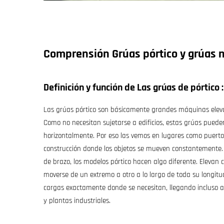
Comprensión
Grúas pórtico y grúas 
Definición y función de
Las grúas de pórtico
Las grúas pórtico son básicamente grandes máquinas eleva
Como no necesitan sujetarse a edificios, estas grúas pue
horizontalmente. Por eso las vemos en lugares como puerto
construcción donde los objetos se mueven constantemente. 
de brazo, los modelos pórtico hacen algo diferente. Elevan
moverse de un extremo a otro a lo largo de toda su longitu
cargas exactamente donde se necesitan, llegando incluso 
y plantas industriales.