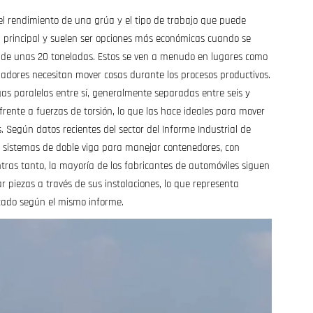
el rendimiento de una grúa y el tipo de trabajo que puede
a principal y suelen ser opciones más económicas cuando se
o de unas 20 toneladas. Estos se ven a menudo en lugares como
ajadores necesitan mover cosas durante los procesos productivos.
gas paralelas entre sí, generalmente separadas entre seis y
rente a fuerzas de torsión, lo que las hace ideales para mover
egún datos recientes del sector del Informe Industrial de
s sistemas de doble viga para manejar contenedores, con
ntras tanto, la mayoría de los fabricantes de automóviles siguen
r piezas a través de sus instalaciones, lo que representa
cado según el mismo informe.