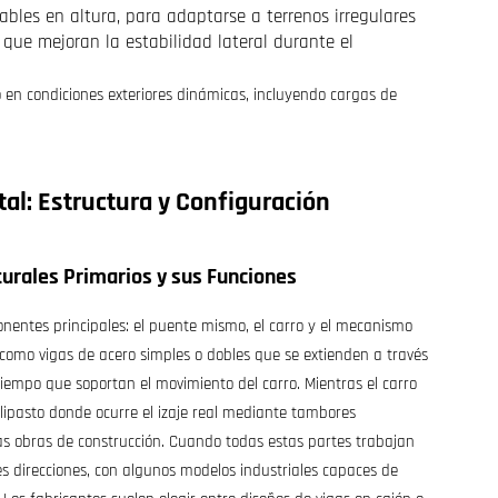
ables en altura, para adaptarse a terrenos irregulares
s que mejoran la estabilidad lateral durante el
o en condiciones exteriores dinámicas, incluyendo cargas de
l: Estructura y Configuración
turales Primarios y sus Funciones
nentes principales: el puente mismo, el carro y el mecanismo
 como vigas de acero simples o dobles que se extienden a través
tiempo que soportan el movimiento del carro. Mientras el carro
polipasto donde ocurre el izaje real mediante tambores
s obras de construcción. Cuando todas estas partes trabajan
s direcciones, con algunos modelos industriales capaces de