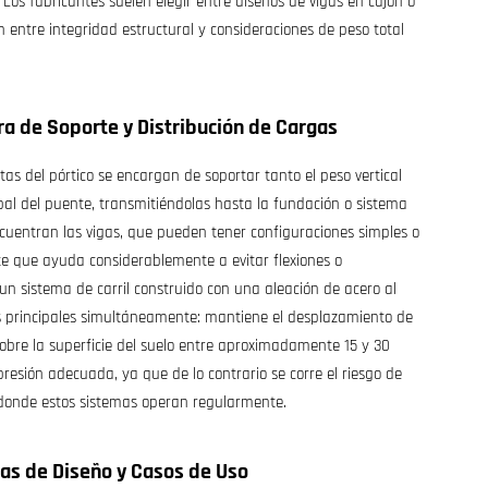
os fabricantes suelen elegir entre diseños de vigas en cajón o
n entre integridad estructural y consideraciones de peso total
ura de Soporte y Distribución de Cargas
as del pórtico se encargan de soportar tanto el peso vertical
ipal del puente, transmitiéndolas hasta la fundación o sistema
ncuentran las vigas, que pueden tener configuraciones simples o
te que ayuda considerablemente a evitar flexiones o
un sistema de carril construido con una aleación de acero al
 principales simultáneamente: mantiene el desplazamiento de
 sobre la superficie del suelo entre aproximadamente 15 y 30
resión adecuada, ya que de lo contrario se corre el riesgo de
donde estos sistemas operan regularmente.
ias de Diseño y Casos de Uso