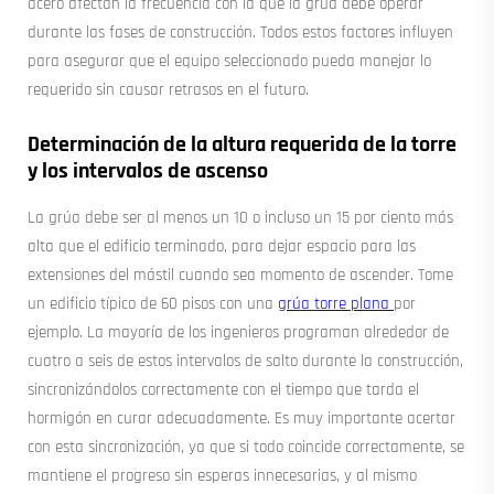
acero afectan la frecuencia con la que la grúa debe operar
durante las fases de construcción. Todos estos factores influyen
para asegurar que el equipo seleccionado pueda manejar lo
requerido sin causar retrasos en el futuro.
Determinación de la altura requerida de la torre
y los intervalos de ascenso
La grúa debe ser al menos un 10 o incluso un 15 por ciento más
alta que el edificio terminado, para dejar espacio para las
extensiones del mástil cuando sea momento de ascender. Tome
un edificio típico de 60 pisos con una
grúa torre plana
por
ejemplo. La mayoría de los ingenieros programan alrededor de
cuatro a seis de estos intervalos de salto durante la construcción,
sincronizándolos correctamente con el tiempo que tarda el
hormigón en curar adecuadamente. Es muy importante acertar
con esta sincronización, ya que si todo coincide correctamente, se
mantiene el progreso sin esperas innecesarias, y al mismo