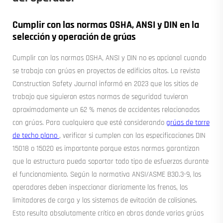
Cumplir con las normas OSHA, ANSI y DIN en la
selección y operación de grúas
Cumplir con las normas OSHA, ANSI y DIN no es opcional cuando
se trabaja con grúas en proyectos de edificios altos. La revista
Construction Safety Journal informó en 2023 que los sitios de
trabajo que siguieron estas normas de seguridad tuvieron
aproximadamente un 62 % menos de accidentes relacionados
con grúas. Para cualquiera que esté considerando
grúas de torre
de techo plano
, verificar si cumplen con las especificaciones DIN
15018 o 15020 es importante porque estas normas garantizan
que la estructura pueda soportar todo tipo de esfuerzos durante
el funcionamiento. Según la normativa ANSI/ASME B30.3-9, los
operadores deben inspeccionar diariamente los frenos, los
limitadores de carga y los sistemas de evitación de colisiones.
Esto resulta absolutamente crítico en obras donde varias grúas