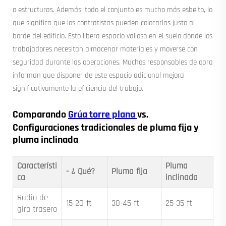
o estructuras. Además, todo el conjunto es mucho más esbelto, lo
que significa que los contratistas pueden colocarlas justo al
borde del edificio. Esto libera espacio valioso en el suelo donde los
trabajadores necesitan almacenar materiales y moverse con
seguridad durante las operaciones. Muchos responsables de obra
informan que disponer de este espacio adicional mejora
significativamente la eficiencia del trabajo.
Comparando
Grúa torre plana
vs.
Configuraciones tradicionales de pluma fija y
pluma inclinada
Característi
Pluma
- ¿ Qué?
Pluma fija
ca
inclinada
Radio de
15-20 ft
30-45 ft
25-35 ft
giro trasero