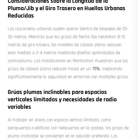
Consideraciones sobre la Longitud de la
Pluma/Jib y el Giro Trasero en Huellas Urbanas
Reducidas
Los rascacielos urbanos suelen operar dentro de despejes de 20-
30 metros. Mientras que las grúas de flecha fija necesitan 8-12
metros de giro trasero, los modelos de cabeza plana reducen
esta medida a 2-4 metros mediante diseños optimizados de
contrapluma. Las instalaciones en Manhattan muestran que las
grúas de cabeza plana reducen hasta en un
75%
, mejorando
significativamente la seguridad en entornos con múltiples grúas.
Grúas plumas inclinables para espacios
verticales limitados y necesidades de radio
variables
Al trabajar en áreas con espacio vertical limitado, como
aeropuertos o edificios con helipuertos en la azotea, las grúas de
pluma inclinable se convierten en la solución preferida. Los