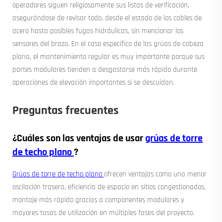
operadores siguen religiosamente sus listas de verificación,
asegurándose de revisar todo, desde el estado de los cables de
acero hasta posibles fugas hidráulicas, sin mencionar los
sensores del brazo. En el caso específico de las grúas de cabeza
plana, el mantenimiento regular es muy importante porque sus
partes modulares tienden a desgastarse más rápido durante
operaciones de elevación importantes si se descuidan.
Preguntas frecuentes
¿Cuáles son las ventajas de usar
grúas de torre
de techo plano
?
Grúas de torre de techo plano
ofrecen ventajas como una menor
oscilación trasera, eficiencia de espacio en sitios congestionados,
montaje más rápido gracias a componentes modulares y
mayores tasas de utilización en múltiples fases del proyecto.