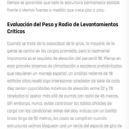
tiempo se garantiza que toda la estructura permanezca estable
frente a vientos fuertes a medida que crece piso a piso.
Evaluación del Peso y Radio de Levantamientos
Críticos
Cuando se trata de la capacidad de la grúa, la mayoría de la
gente se centra en las cargas promedio, pero lo realmente
importante es el requisito de elevación del percentil 95. Piense en
esos grandes sistemas de climatización o escaleras prefabricadas
que requieren un manejo especial. Un análisis reciente de 18
edificios altos reveló algo interesante: alrededor de siete de cada
diez tenían capacidades máximas de elevación entre 22 y 28
toneladas al operar más allá de puntos con radio de 45 metros.
Sin embargo, nunca olvide contrastar las tablas oficiales de
carga con las condiciones reales del sitio. Incluso con un bonito
brazo largo de 50 metros, las cosas se complican cuando
estructuras vecinas bloquean casi un tercio del espacio de giro de