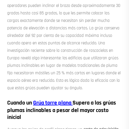
operadores pueden inclinar el brazo desde aproximadamente 30
grados hasta casi 85 grados, lo que les permite colocar las
cargas exactamente donde se necesitan sin perder mucha
potencia de elevación a distancias más cortas. La grúa conserva
alrededor del 92 por ciento de su capacidad máxima incluso
cuando opera en estos puntos de alcance reducido. Una
investigación reciente sobre la construcción de rascacielos en
Europa reveló algo interesante: los edificios que utilizaron grúas
plumas inclinables en lugar de modelos tradicionales de pluma
fija necesitaron mástiles un 25 % más cortos en lugares donde el
espacio aéreo era reducido. Esto es lógico dada la eficacia con la
que estas grúas pueden ajustar su ángulo.
Cuando un
Grúa torre plana
Supera a las grúas
plumas inclinables a pesar del mayor costo
inicial