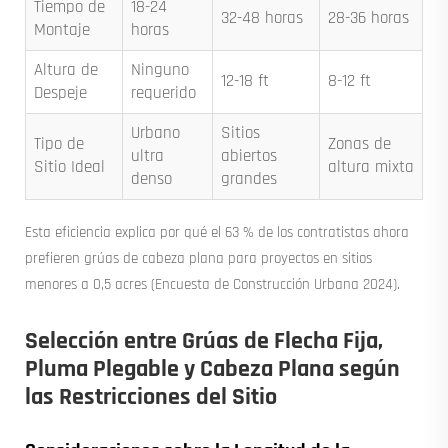
Tiempo de
18-24
32-48 horas
28-36 horas
Montaje
horas
Altura de
Ninguno
12-18 ft
8-12 ft
Despeje
requerido
Urbano
Sitios
Tipo de
Zonas de
ultra
abiertos
Sitio Ideal
altura mixta
denso
grandes
Esta eficiencia explica por qué el 63 % de los contratistas ahora
prefieren grúas de cabeza plana para proyectos en sitios
menores a 0,5 acres (Encuesta de Construcción Urbana 2024).
Selección entre Grúas de Flecha Fija,
Pluma Plegable y Cabeza Plana según
las Restricciones del Sitio