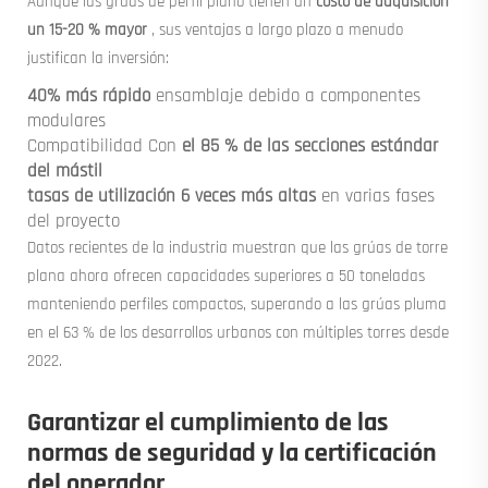
Aunque las grúas de perfil plano tienen un
costo de adquisición
un 15-20 % mayor
, sus ventajas a largo plazo a menudo
justifican la inversión:
40% más rápido
ensamblaje debido a componentes
modulares
Compatibilidad Con
el 85 % de las secciones estándar
del mástil
tasas de utilización 6 veces más altas
en varias fases
del proyecto
Datos recientes de la industria muestran que las grúas de torre
plana ahora ofrecen capacidades superiores a 50 toneladas
manteniendo perfiles compactos, superando a las grúas pluma
en el 63 % de los desarrollos urbanos con múltiples torres desde
2022.
Garantizar el cumplimiento de las
normas de seguridad y la certificación
del operador