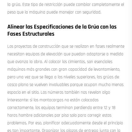
la grúa. Este tipo de restricción puede cambiar completamente el
peso que la máquina puede manejar con seguridad.
Alinear las Especificaciones de la Grúa con las
Fases Estructurales
Los proyectos de construcción que se realizan en fases realmente
necesitan equipos de elevación que puedan adaptarse a medida
que avanza la obra. Al colocar los cimientos, son esenciales
máquinas más grandes con gran capacidad de levantamiento,
pero una vez que se llega a los niveles superiores, las grúas de
casco plano se vuelven invaluables porque ocupan mucho menos
espacio en el sitio. Los números también nos revelan algo
interesante: si los montacargas no están colocados
correctamente, los equipos terminan perdiendo entre 12 y 18
horas hombre adicionales por piso solo para corregir estos
problemas. Por eso, planificar adecuadamente desde el principio
es tan importante. Organizar los plazos de entrega junto con la