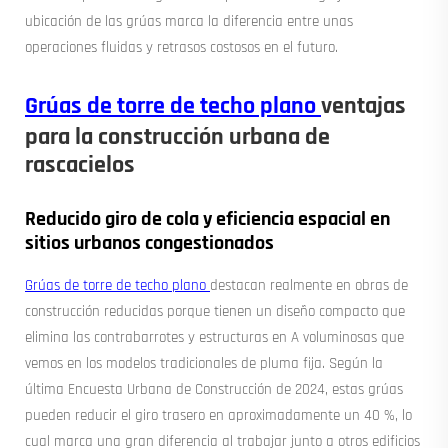
ubicación de las grúas marca la diferencia entre unas
operaciones fluidas y retrasos costosos en el futuro.
Grúas de torre de techo plano
ventajas
para la construcción urbana de
rascacielos
Reducido giro de cola y eficiencia espacial en
sitios urbanos congestionados
Grúas de torre de techo plano
destacan realmente en obras de
construcción reducidas porque tienen un diseño compacto que
elimina las contrabarrotes y estructuras en A voluminosas que
vemos en los modelos tradicionales de pluma fija. Según la
última Encuesta Urbana de Construcción de 2024, estas grúas
pueden reducir el giro trasero en aproximadamente un 40 %, lo
cual marca una gran diferencia al trabajar junto a otros edificios