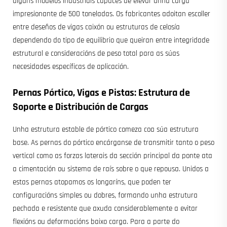
algúns modelos industriais capaces de elevar unha carga
impresionante de 500 toneladas. Os fabricantes adoitan escoller
entre deseños de vigas caixón ou estruturas de celosía
dependendo do tipo de equilibrio que queiran entre integridade
estrutural e consideracións de peso total para as súas
necesidades específicas de aplicación.
Pernas Pórtico, Vigas e Pistas: Estrutura de
Soporte e Distribución de Cargas
Unha estrutura estable de pórtico comeza coa súa estrutura
base. As pernas do pórtico encárganse de transmitir tanto o peso
vertical como as forzas laterais da sección principal da ponte ata
a cimentación ou sistema de raís sobre o que repousa. Unidos a
estas pernas atopamos os longaríns, que poden ter
configuracións simples ou dobres, formando unha estrutura
pechada e resistente que axuda considerablemente a evitar
flexións ou deformacións baixo carga. Para a parte do