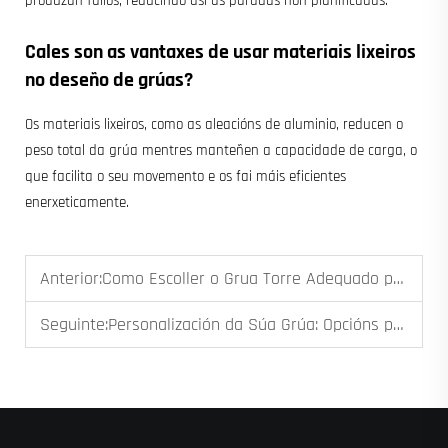
produzan fallos, reducindo así as paradas non planificadas.
Cales son as vantaxes de usar materiais lixeiros
no deseño de grúas?
Os materiais lixeiros, como as aleacións de aluminio, reducen o
peso total da grúa mentres manteñen a capacidade de carga, o
que facilita o seu movemento e os fai máis eficientes
enerxeticamente.
Anterior:
Como Escoller o Grua Torre Adequado para o Seu Proxecto de Construción de Edificios Altos
Seguinte:
Personalización da Súa Grúa: Opcións para Automatización, Control Remoto e Elevadores Especializados