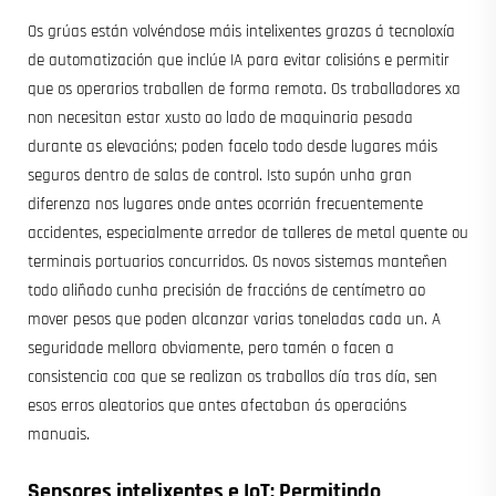
Os grúas están volvéndose máis intelixentes grazas á tecnoloxía
de automatización que inclúe IA para evitar colisións e permitir
que os operarios traballen de forma remota. Os traballadores xa
non necesitan estar xusto ao lado de maquinaria pesada
durante as elevacións; poden facelo todo desde lugares máis
seguros dentro de salas de control. Isto supón unha gran
diferenza nos lugares onde antes ocorrián frecuentemente
accidentes, especialmente arredor de talleres de metal quente ou
terminais portuarios concurridos. Os novos sistemas manteñen
todo aliñado cunha precisión de fraccións de centímetro ao
mover pesos que poden alcanzar varias toneladas cada un. A
seguridade mellora obviamente, pero tamén o facen a
consistencia coa que se realizan os traballos día tras día, sen
esos erros aleatorios que antes afectaban ás operacións
manuais.
Sensores intelixentes e IoT: Permitindo