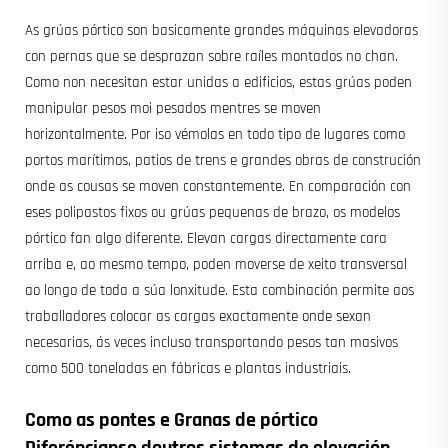
As grúas pórtico son basicamente grandes máquinas elevadoras
con pernas que se desprazan sobre raíles montados no chan.
Como non necesitan estar unidas a edificios, estas grúas poden
manipular pesos moi pesados mentres se moven
horizontalmente. Por iso vémolas en todo tipo de lugares como
portos marítimos, patios de trens e grandes obras de construción
onde as cousas se moven constantemente. En comparación con
eses polipastos fixos ou grúas pequenas de brazo, os modelos
pórtico fan algo diferente. Elevan cargas directamente cara
arriba e, ao mesmo tempo, poden moverse de xeito transversal
ao longo de toda a súa lonxitude. Esta combinación permite aos
traballadores colocar as cargas exactamente onde sexan
necesarias, ás veces incluso transportando pesos tan masivos
como 500 toneladas en fábricas e plantas industriais.
Como as pontes e
Granas de pórtico
Diferéncianse doutros sistemas de elevación