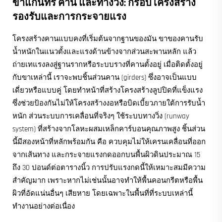
ขาแกนทรี คาน และทางวิ่ง: กรอบโครงสร้าง
รองรับและการกระจายแรง
โครงสร้างคานแบบคงที่เริ่มต้นจากฐานของมัน ขาของคานรับ
น้ำหนักในแนวตั้งและแรงด้านข้างจากส่วนสะพานหลัก แล้ว
ถ่ายเทแรงลงสู่ฐานรากหรือระบบรางที่คานตั้งอยู่ เมื่อติดตั้งอยู่
กับขาเหล่านี้ เราจะพบชิ้นส่วนคาน (girders) ซึ่งอาจเป็นแบบ
เดี่ยวหรือแบบคู่ โดยทำหน้าที่สร้างโครงสร้างลูปปิดที่แข็งแรง
ซึ่งช่วยป้องกันไม่ให้โครงสร้างงอหรือบิดเบี้ยวภายใต้การรับน้ำ
หนัก ส่วนระบบการเคลื่อนที่จริงๆ ใช้ระบบทางวิ่ง (runway
system) ที่สร้างจากโลหะผสมเหล็กคาร์บอนคุณภาพสูง ชิ้นส่วน
นี้มีสองหน้าที่หลักพร้อมกัน คือ ควบคุมไม่ให้เครนเคลื่อนที่ออก
จากเส้นทาง และกระจายแรงกดออกบนพื้นผิวดินประมาณ 15
ถึง 30 ปอนด์ต่อตารางนิ้ว การปรับแรงกดนี้ให้เหมาะสมมีความ
สำคัญมาก เพราะหากไม่เช่นนั้นอาจทำให้พื้นคอนกรีตหรือพื้น
ผิวที่อัดแน่นอื่นๆ เสียหาย โดยเฉพาะในพื้นที่ที่ระบบเหล่านี้
ทำงานอย่างต่อเนื่อง