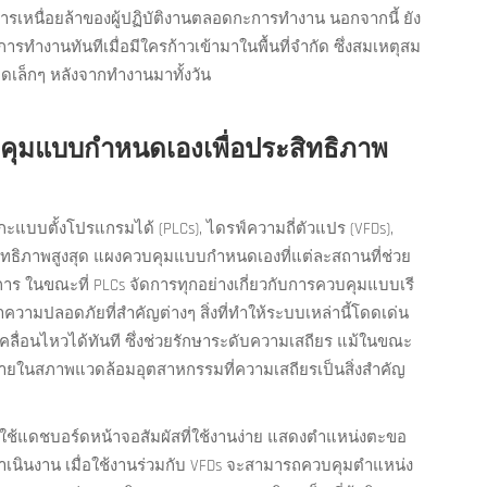
หนื่อยล้าของผู้ปฏิบัติงานตลอดกะการทำงาน นอกจากนี้ ยัง
ารทำงานทันทีเมื่อมีใครก้าวเข้ามาในพื้นที่จำกัด ซึ่งสมเหตุสม
ดเล็กๆ หลังจากทำงานมาทั้งวัน
คุมแบบกำหนดเองเพื่อประสิทธิภาพ
ะแบบตั้งโปรแกรมได้ (PLCs), ไดรฟ์ความถี่ตัวแปร (VFDs),
ิทธิภาพสูงสุด แผงควบคุมแบบกำหนดเองที่แต่ละสถานที่ช่วย
การ ในขณะที่ PLCs จัดการทุกอย่างเกี่ยวกับการควบคุมแบบเรี
วามปลอดภัยที่สำคัญต่างๆ สิ่งที่ทำให้ระบบเหล่านี้โดดเด่น
ื่อนไหวได้ทันที ซึ่งช่วยรักษาระดับความเสถียร แม้ในขณะ
รื่องง่ายในสภาพแวดล้อมอุตสาหกรรมที่ความเสถียรเป็นสิ่งสำคัญ
ช้แดชบอร์ดหน้าจอสัมผัสที่ใช้งานง่าย แสดงตำแหน่งตะขอ
นินงาน เมื่อใช้งานร่วมกับ VFDs จะสามารถควบคุมตำแหน่ง