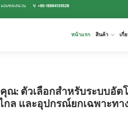
ิงตู มณฑลเสฉวน
+86-18884139528
หน้าแรก
สินค้า
เกี่
ุณ: ตัวเลือกสำหรับระบบอัต
ไกล และอุปกรณ์ยกเฉพาะทา