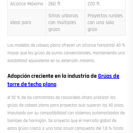
Alcance Máximo
260 ft
220 ft
Sitios urbanos
Proyectos rurales
Ideal para
con múltiples
con una sola
grúas
grúa
Los modelos de cabeza plana ofrecen un alcance horizontal 40 %
mayor que las grúas de punta convencionales, manteniendo una
estabilidad equivalente en su extensión máxima.
Adopción creciente en la industria de
Grúas de
torre de techo plano
el 52 % de los contratistas de rascacielos ahora priorizan las
grúas de cabeza plana para proyectos que superan los 40 pisos,
impulsado por su compatibilidad con sistemas automatizados de
bombeo de hormigón. Se proyecta que el mercado global de
estas grúas crezca a una tasa anual compuesta del 7,8 % hasta