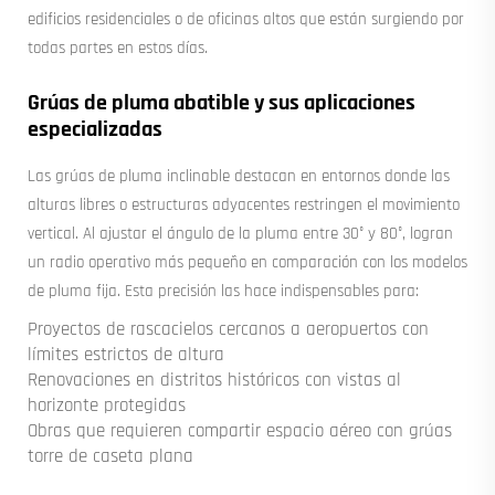
edificios residenciales o de oficinas altos que están surgiendo por
todas partes en estos días.
Grúas de pluma abatible y sus aplicaciones
especializadas
Las grúas de pluma inclinable destacan en entornos donde las
alturas libres o estructuras adyacentes restringen el movimiento
vertical. Al ajustar el ángulo de la pluma entre 30° y 80°, logran
un radio operativo más pequeño en comparación con los modelos
de pluma fija. Esta precisión las hace indispensables para:
Proyectos de rascacielos cercanos a aeropuertos con
límites estrictos de altura
Renovaciones en distritos históricos con vistas al
horizonte protegidas
Obras que requieren compartir espacio aéreo con grúas
torre de caseta plana