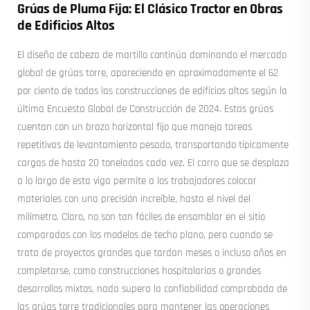
Grúas de Pluma Fija: El Clásico Tractor en Obras
de Edificios Altos
El diseño de cabeza de martillo continúa dominando el mercado
global de grúas torre, apareciendo en aproximadamente el 62
por ciento de todas las construcciones de edificios altos según la
última Encuesta Global de Construcción de 2024. Estas grúas
cuentan con un brazo horizontal fijo que maneja tareas
repetitivas de levantamiento pesado, transportando típicamente
cargas de hasta 20 toneladas cada vez. El carro que se desplaza
a lo largo de esta viga permite a los trabajadores colocar
materiales con una precisión increíble, hasta el nivel del
milímetro. Claro, no son tan fáciles de ensamblar en el sitio
comparadas con los modelos de techo plano, pero cuando se
trata de proyectos grandes que tardan meses o incluso años en
completarse, como construcciones hospitalarias o grandes
desarrollos mixtos, nada supera la confiabilidad comprobada de
las grúas torre tradicionales para mantener las operaciones