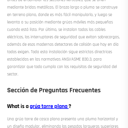
mediante bridas metálicas. El brazo largo o pluma se construye
en terreno plano, donde es más fácil manipularlo, y luego se
levanta a su posición mediante grúas móviles más pequeñas
cuando está listo. Por último, se instalan todos los cables
eléctricos, los interruptores de seguridad que evitan sobrecargas,
además de esos modernos detectores de colisión que hoy en día
todos exigen. Toda esta instalación sigue estrictas directrices
establecidas en las normativas ANSI/ASME B30.3, para
garantizar que todo cumpla con los requisitos de seguridad del
sector.
Sección de Preguntas Frecuentes
What is a
grúa torre plana
?
Una grúa torre de casco plano presenta una pluma horizontal y
un diseño modular, eliminando los pesados largueros superiores