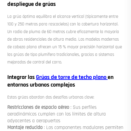
despliegue de grúas
La grúa óptima equilibra el alcance vertical (típicamente entre
100 y 250 metros para rascacielos) con la cobertura horizontal.
Un radio de pluma de 60 metros cubre eficazmente la mayoría
de obras residenciales de altura media. Los modelos modernos
de cabeza plana ofrecen un 15 % mayor precisión horizontal que
las grúas de tipo plumífero tradicionales, gracias a sistemas
mejorados de control del carro.
Integrar las
Grúas de torre de techo plano
en
entornos urbanos complejos
Estas grúas abordan dos desafíos urbanos clave:
Restricciones de espacio aéreo
: Sus perfiles
aerodinámicos cumplen con los límites de altura
adyacentes a aeropuertos
Montaje reducido
: Los componentes modulares permiten