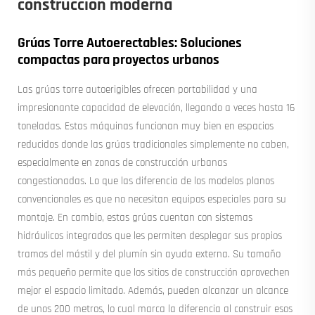
construcción moderna
Grúas Torre Autoerectables: Soluciones
compactas para proyectos urbanos
Las grúas torre autoerigibles ofrecen portabilidad y una
impresionante capacidad de elevación, llegando a veces hasta 16
toneladas. Estas máquinas funcionan muy bien en espacios
reducidos donde las grúas tradicionales simplemente no caben,
especialmente en zonas de construcción urbanas
congestionadas. Lo que las diferencia de los modelos planos
convencionales es que no necesitan equipos especiales para su
montaje. En cambio, estas grúas cuentan con sistemas
hidráulicos integrados que les permiten desplegar sus propios
tramos del mástil y del plumín sin ayuda externa. Su tamaño
más pequeño permite que los sitios de construcción aprovechen
mejor el espacio limitado. Además, pueden alcanzar un alcance
de unos 200 metros, lo cual marca la diferencia al construir esos