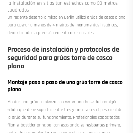
la instalación en sitios tan estrechos como 30 metros
cuadrados
Un reciente desarrollo mixto en Berlín utilizó grúas de casco plano
para operar a menos de 4 metros de monumentos históricos,
demostrando su precisión en entornos sensibles.
Proceso de instalación y protocolos de
seguridad para grúas torre de casco
plano
Montaje paso a paso de una grúa torre de casco
plano
Montar una grúa comienza con verter una base de hormigón
sólida que debe soportar entre tres y cinco veces el peso real de
la grúa durante su funcionamiento. Profesionales capacitados
fijan el bastidor principal con esos anclajes resistentes primero,
antes de ensamblar las secciones verticales, que se unen