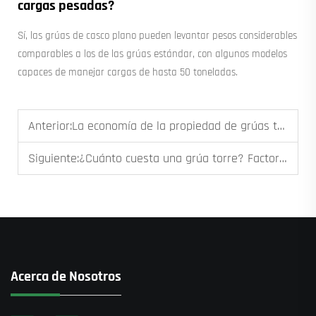
cargas pesadas?
Sí, las grúas de casco plano pueden levantar pesos considerables
comparables a los de las grúas estándar, con algunos modelos
capaces de manejar cargas de hasta 50 toneladas.
Anterior:
La economía de la propiedad de grúas torre: comprar frente a alquilar para proyectos a largo plazo
Siguiente:
¿Cuánto cuesta una grúa torre? Factores de precio explicados
Acerca de Nosotros