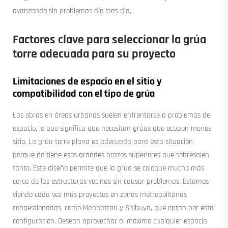
avanzando sin problemas día tras día.
Factores clave para seleccionar la grúa
torre adecuada para su proyecto
Limitaciones de espacio en el sitio y
compatibilidad con el tipo de grúa
Las obras en áreas urbanas suelen enfrentarse a problemas de
espacio, lo que significa que necesitan grúas que ocupen menos
sitio. La grúa torre plana es adecuada para esta situación
porque no tiene esos grandes brazos superiores que sobresalen
tanto. Este diseño permite que la grúa se coloque mucho más
cerca de las estructuras vecinas sin causar problemas. Estamos
viendo cada vez más proyectos en zonas metropolitanas
congestionadas, como Manhattan y Shibuya, que optan por esta
configuración. Desean aprovechar al máximo cualquier espacio