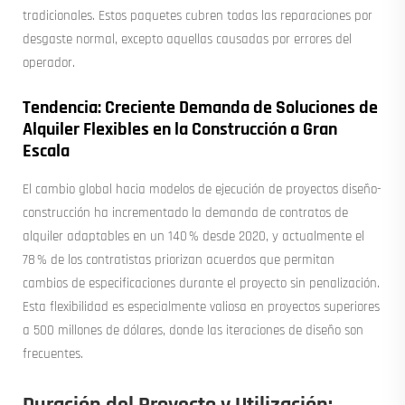
tradicionales. Estos paquetes cubren todas las reparaciones por
desgaste normal, excepto aquellas causadas por errores del
operador.
Tendencia: Creciente Demanda de Soluciones de
Alquiler Flexibles en la Construcción a Gran
Escala
El cambio global hacia modelos de ejecución de proyectos diseño-
construcción ha incrementado la demanda de contratos de
alquiler adaptables en un 140 % desde 2020, y actualmente el
78 % de los contratistas priorizan acuerdos que permitan
cambios de especificaciones durante el proyecto sin penalización.
Esta flexibilidad es especialmente valiosa en proyectos superiores
a 500 millones de dólares, donde las iteraciones de diseño son
frecuentes.
Duración del Proyecto y Utilización: