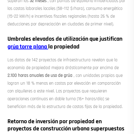
superan los
32 meses
, con puntos de equilibrio influenciados por
los costos laborales locales (58–112 $/hora), consumo energético
(15–22 kW/h) e incentivos fiscales regionales (hasta 26 % de
deducciones por depreciación en ciudades de primer nivel).
Umbrales elevados de utilización que justifican
grúa torre plana
la propiedad
Los datos de 142 proyectos de infraestructura revelan que la
economía de propiedad mejora drásticamente por encima de
2.100 horas anuales de uso de grúa
, con unidades propias que
logran un 18 % menos en costos por elevación en comparación
con alquileres a este nivel. Los proyectos que requieren
operaciones continuas en doble turno (16+ horas/día) se
benefician más de la estructura de costos fijos de la propiedad.
Retorno de inversión por propiedad en
proyectos de construcción urbana superpuestos