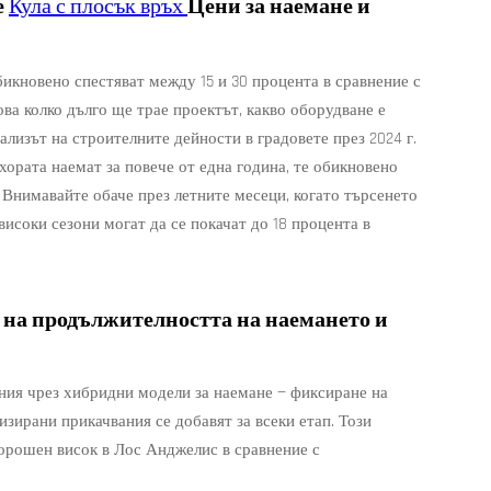
е
Кула с плосък връх
Цени за наемане и
икновено спестяват между 15 и 30 процента в сравнение с
ва колко дълго ще трае проектът, какво оборудване е
ализът на строителните дейности в градовете през 2024 г.
хората наемат за повече от една година, те обикновено
 Внимавайте обаче през летните месеци, когато търсенето
високи сезони могат да се покачат до 18 процента в
 на продължителността на наемането и
ания чрез хибридни модели за наемане — фиксиране на
изирани прикачвания се добавят за всеки етап. Този
корошен висок в Лос Анджелис в сравнение с