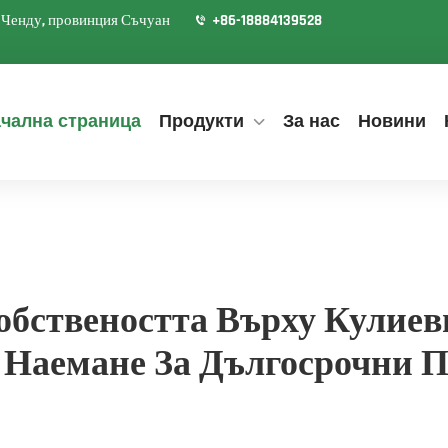
д Ченду, провинция Съчуан
+86-18884139528
чална страница
Продукти
За нас
Новини
бствеността Върху Кулиев
Наемане За Дългосрочни 