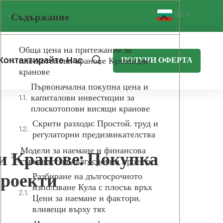
BG
Съдържание
Обща цена на притежание за
Контактирайте Нас
плоскотопови кранове Куловидни
ПОЛУЧИ ОФЕРТА
кранове
Първоначална покупна цена и
капиталови инвестиции за
плоскотопови висящи кранове
Скрити разходи: Простой, труд и
регулаторни предизвикателства
Модели за наемане и финансова
и Кранове: Покупка
гъвкавост за дългосрочни проекти
Проекти
Разбиране на дългосрочното
използване Кула с плосък връх
Цени за наемане и фактори,
влияещи върху тях