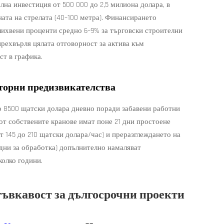
лна инвестиция от 500 000 до 2,5 милиона долара, в
ната на стрелата (40–100 метра). Финансирането
лихвени проценти средно 6–9% за търговски строителни
прехвърля цялата отговорност за актива към
ст в графика.
аторни предизвикателства
 8500 щатски долара дневно поради забавени работни
 от собствените кранове имат поне 21 дни простоене
 145 до 210 щатски долара/час) и преразглеждането на
дни за обработка) допълнително намаляват
колко години.
гъвкавост за дългосрочни проекти