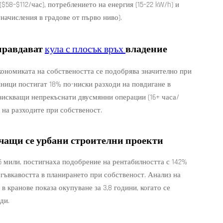
$58–$112/час), потреблението на енергия (15–22 kW/h) и
ачисления в градове от първо ниво).
оправдават
кула с плосък връх
владение
кономиката на собствеността се подобрява значително при
иници постигат 18% по-ниски разходи на повдигане в
изискващи непрекъснати двусмянни операции (16+ часа/
 на разходите при собственост.
ичащи се урбани строителни проекти
5 мили, постигнаха подобрение на рентабилността с 142%
 гъвкавостта в планирането при собственост. Анализ на
 в кранове показа окупуване за 3,8 години, когато се
ди.