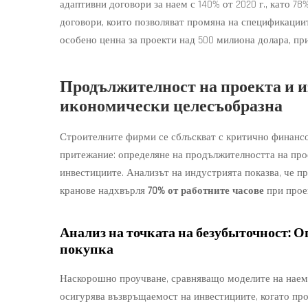
адаптивни договори за наем с 140% от 2020 г., като 7
договори, които позволяват промяна на спецификациите
особено ценна за проекти над 500 милиона долара, пр
Продължителност на проекта и и
икономически целесъобразна
Строителните фирми се сблъскват с критично финанс
притежание: определяне на продължителността на прое
инвестициите. Анализът на индустрията показва, че п
кранове надхвърля
70% от работните часове
при прое
Анализ на точката на безубыточност: О
покупка
Наскорошно проучване, сравняващо моделите на наем и
осигурява възвръщаемост на инвестициите, когато п