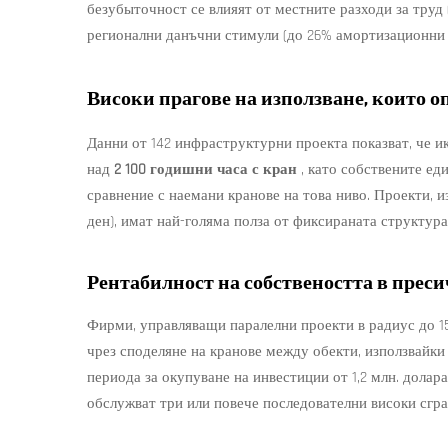
безубыточност се влияят от местните разходи за труд (
регионални данъчни стимули (до 26% амортизационни н
Високи прагове на използване, които 
Данни от 142 инфраструктурни проекта показват, че и
над
2 100 годишни часа с кран
, като собствените ед
сравнение с наемани кранове на това ниво. Проекти, 
ден), имат най-голяма полза от фиксираната структура
Рентабилност на собствеността в прес
Фирми, управляващи паралелни проекти в радиус до 1
чрез споделяне на кранове между обекти, използвайки
периода за окупуване на инвестиции от 1,2 млн. долара
обслужват три или повече последователни високи сгра