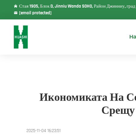
Стая 1905, Блок D, Jinniu Wanda SOHO, Район Джинниу, гра
[email protected]
На
Икономиката На Со
Срещу 
2025-11-04 16:23:51