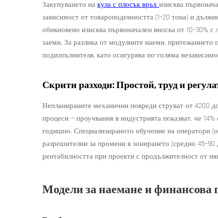
Закупуването на
кула с плосък връх
изисква първонача
зависимост от товароподемността (1–20 тона) и дължи
обикновено изисква първоначален вноска от 10–30% с 
заеми. За разлика от модулните наеми, притежанието 
подизпълнителя, като осигурява по-голяма независимо
Скрити разходи: Простой, труд и регул
Непланираните механични повреди струват от 4200 до
процеси — проучвания в индустрията показват, че 14%
годишно. Специализираното обучение на оператори (от
разрешителни за промени в зонирането (средно 45–90 
рентабилността при проекти с продължителност от ня
Модели за наемане и финансова 