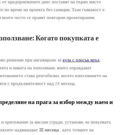
8% от предприемачите днес поставят на първо място
 по време на проекта без санкции. Тази гъвкавост е
и които често се правят повторни проектирания.
зползване: Когато покупката е
ово решение при ангажиране за
кула с плосък връх
кта и нивата на използване, които оправдават
ритежанието става рентабилно, когато използването на
кти с продължителност над 24 месеца.
пределяне на прага за избор между наем и
 притежание за високи сгради, установи, че покупката
роектите надвишават
32 месеца
, като точките на