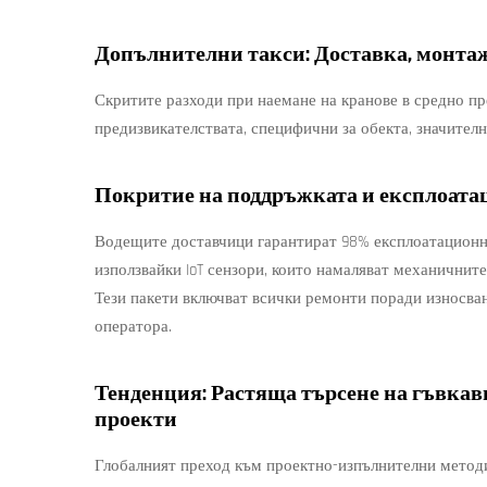
Допълнителни такси: Доставка, монта
Скритите разходи при наемане на кранове в средно пр
предизвикателствата, специфични за обекта, значителн
Покритие на поддръжката и експлоатац
Водещите доставчици гарантират 98% експлоатационн
използвайки IoT сензори, които намаляват механичнит
Тези пакети включват всички ремонти поради износван
оператора.
Тенденция: Растяща търсене на гъвкав
проекти
Глобалният преход към проектно-изпълнителни методи