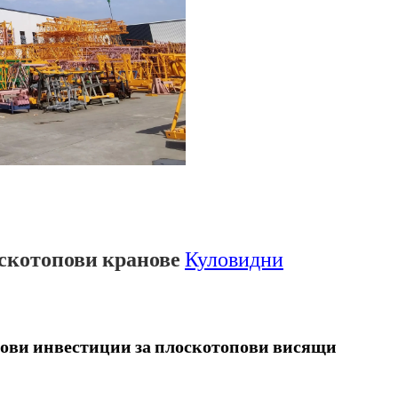
оскотопови кранове
Куловидни
ови инвестиции за плоскотопови висящи