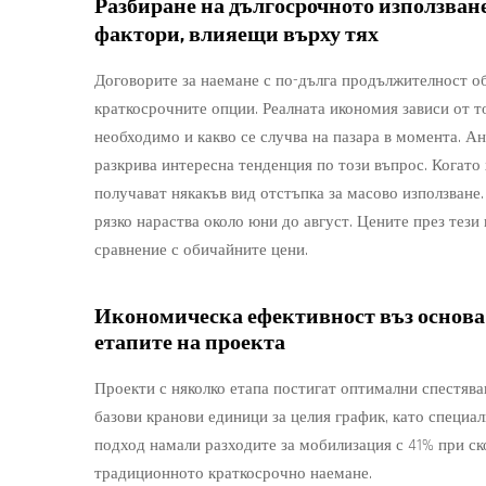
Разбиране на дългосрочното използван
фактори, влияещи върху тях
Договорите за наемане с по-дълга продължителност об
краткосрочните опции. Реалната икономия зависи от то
необходимо и какво се случва на пазара в момента. Ан
разкрива интересна тенденция по този въпрос. Когато 
получават някакъв вид отстъпка за масово използване.
рязко нараства около юни до август. Цените през тези 
сравнение с обичайните цени.
Икономическа ефективност въз основа
етапите на проекта
Проекти с няколко етапа постигат оптимални спестяв
базови кранови единици за целия график, като специал
подход намали разходите за мобилизация с 41% при с
традиционното краткосрочно наемане.