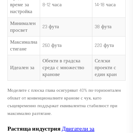
време за
8-12 часа
14-18 часа
настройка
Минимален
23 фута
38 фута
просвет
Максимална
260 фута
220 фута
стигане
Обекти в градска
Селски
Идеален за
среда с множество
проекти с
кранове
един кран
Моделите с плоска глава осигуряват 40% по-горизонтален
обхват от конвенционалните кранове с чук, като
същевременно поддържат еквивалентна стабилност при
максимално разтягане.
Растяща индустрия
Двигатели за