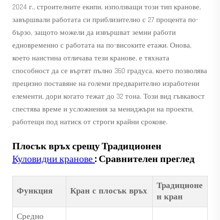
2024 г., строителните екипи, използващи този тип кранове,
завършвали работата си приблизително с 27 процента по-
бързо, защото можели да извършват земни работи
едновременно с работата на по-високите етажи. Онова,
което наистина отличава тези кранове, е тяхната
способност да се въртят пълно 360 градуса, което позволява
прецизно поставяне на големи предварително изработени
елементи, дори когато тежат до 32 тона. Този вид гъвкавост
спестява време и усложнения за мениджъри на проекти,
работещи под натиск от строги крайни срокове.
Плосък връх срещу Традиционен
Куловидни кранове
: Сравнителен преглед
Традиционе
Функция
Кран с плосък връх
н кран
Средно