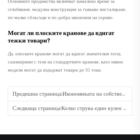
Основните предимства включват намалено време за
сглобяване, модулна конструкция за гъвкаво инсталиране,
по-малко сблъсъци и по-добра икономия на гориво.
Могат ли плоските кранове да вдигат
тежки товари?
Да, плоските кранове могат да вдигат значителни тегла,
съизмерими с тези на стандартните кранове, като някои
модели могат да издържат товари до 50 тона.
Предишна страница:
Икономиката на собствеността върху кулиеви кранове: покупка срещу наемане за дългосрочни проекти
Следваща страница:
Колко струва един кулен подемник? Обяснение на ценовите фактори