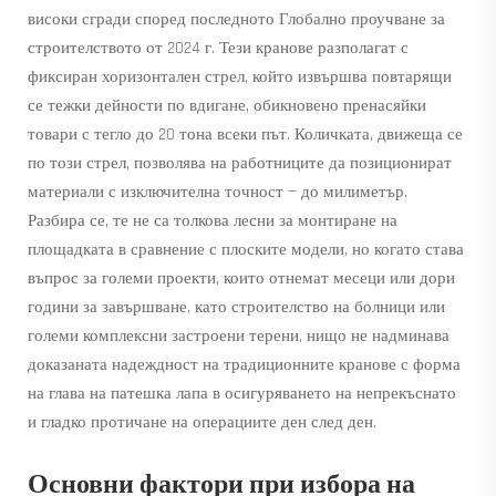
високи сгради според последното Глобално проучване за
строителството от 2024 г. Тези кранове разполагат с
фиксиран хоризонтален стрел, който извършва повтарящи
се тежки дейности по вдигане, обикновено пренасяйки
товари с тегло до 20 тона всеки път. Количката, движеща се
по този стрел, позволява на работниците да позиционират
материали с изключителна точност — до милиметър.
Разбира се, те не са толкова лесни за монтиране на
площадката в сравнение с плоските модели, но когато става
въпрос за големи проекти, които отнемат месеци или дори
години за завършване, като строителство на болници или
големи комплексни застроени терени, нищо не надминава
доказаната надеждност на традиционните кранове с форма
на глава на патешка лапа в осигуряването на непрекъснато
и гладко протичане на операциите ден след ден.
Основни фактори при избора на