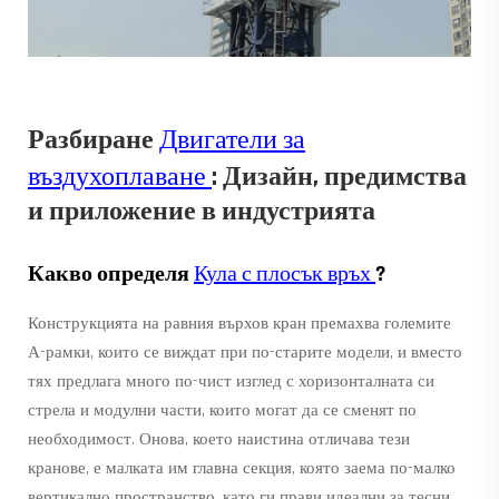
Разбиране
Двигатели за
въздухоплаване
: Дизайн, предимства
и приложение в индустрията
Какво определя
Кула с плосък връх
?
Конструкцията на равния върхов кран премахва големите
А-рамки, които се виждат при по-старите модели, и вместо
тях предлага много по-чист изглед с хоризонталната си
стрела и модулни части, които могат да се сменят по
необходимост. Онова, което наистина отличава тези
кранове, е малката им главна секция, която заема по-малко
вертикално пространство, като ги прави идеални за тесни