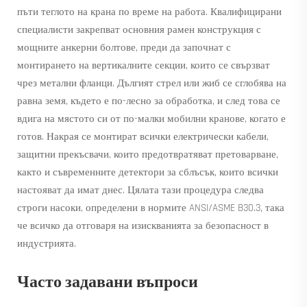
пъти теглото на крана по време на работа. Квалифицирани
специалисти закрепват основния рамен конструкция с
мощните анкерни болтове, преди да започнат с
монтирането на вертикалните секции, които се свързват
чрез метални фланци. Дългият стрел или жиб се сглобява на
равна земя, където е по-лесно за обработка, и след това се
вдига на мястото си от по-малки мобилни кранове, когато е
готов. Накрая се монтират всички електрически кабели,
защитни прекъсвачи, които предотвратяват претоварване,
както и съвременните детектори за сблъсък, които всички
настояват да имат днес. Цялата тази процедура следва
строги насоки, определени в нормите ANSI/ASME B30.3, така
че всичко да отговаря на изискванията за безопасност в
индустрията.
Часто задавани въпроси