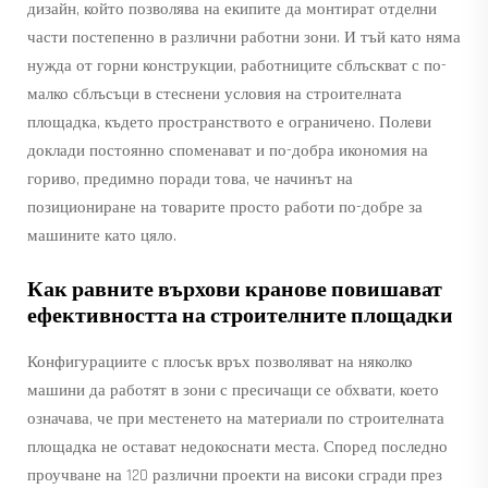
дизайн, който позволява на екипите да монтират отделни
части постепенно в различни работни зони. И тъй като няма
нужда от горни конструкции, работниците сблъскват с по-
малко сблъсъци в стеснени условия на строителната
площадка, където пространството е ограничено. Полеви
доклади постоянно споменават и по-добра икономия на
гориво, предимно поради това, че начинът на
позициониране на товарите просто работи по-добре за
машините като цяло.
Как равните върхови кранове повишават
ефективността на строителните площадки
Конфигурациите с плосък връх позволяват на няколко
машини да работят в зони с пресичащи се обхвати, което
означава, че при местенето на материали по строителната
площадка не остават недокоснати места. Според последно
проучване на 120 различни проекти на високи сгради през