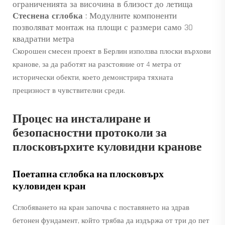
ограниченията за височина в близост до летища
Стеснена сглобка
: Модулните компоненти
позволяват монтаж на площи с размери само 30
квадратни метра
Скорошен смесен проект в Берлин използва плоски върхови
кранове, за да работят на разстояние от 4 метра от
исторически обекти, което демонстрира тяхната
прецизност в чувствителни среди.
Процес на инсталиране и
безопасностни протоколи за
плосковърхите куловидни кранове
Поетапна сглобка на плосковърх
куловиден кран
Сглобяването на кран започва с поставянето на здрав
бетонен фундамент, който трябва да издържа от три до пет