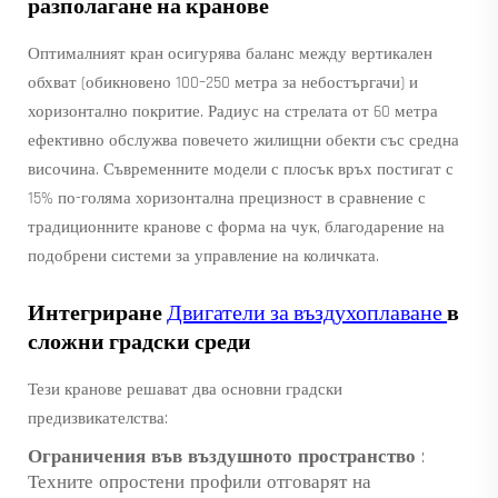
разполагане на кранове
Оптималният кран осигурява баланс между вертикален
обхват (обикновено 100–250 метра за небостъргачи) и
хоризонтално покритие. Радиус на стрелата от 60 метра
ефективно обслужва повечето жилищни обекти със средна
височина. Съвременните модели с плосък връх постигат с
15% по-голяма хоризонтална прецизност в сравнение с
традиционните кранове с форма на чук, благодарение на
подобрени системи за управление на количката.
Интегриране
Двигатели за въздухоплаване
в
сложни градски среди
Тези кранове решават два основни градски
предизвикателства:
Ограничения във въздушното пространство
:
Техните опростени профили отговарят на