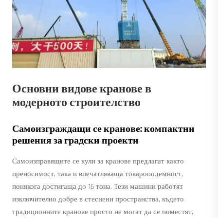
Основни видове кранове в
модерното строителство
Самоизграждащи се кранове: компактни
решения за градски проекти
Самоизправящите се кули за кранове предлагат както
преносимост, така и впечатляваща товароподемност,
понякога достигаща до 16 тона. Тези машини работят
изключително добре в стеснени пространства, където
традиционните кранове просто не могат да се поместят,