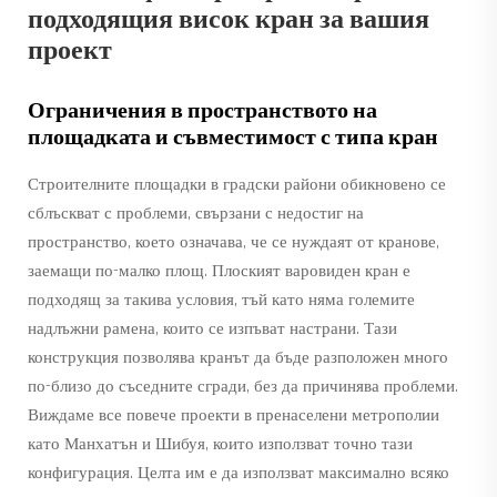
подходящия висок кран за вашия
проект
Ограничения в пространството на
площадката и съвместимост с типа кран
Строителните площадки в градски райони обикновено се
сблъскват с проблеми, свързани с недостиг на
пространство, което означава, че се нуждаят от кранове,
заемащи по-малко площ. Плоският варовиден кран е
подходящ за такива условия, тъй като няма големите
надлъжни рамена, които се изпъват настрани. Тази
конструкция позволява кранът да бъде разположен много
по-близо до съседните сгради, без да причинява проблеми.
Виждаме все повече проекти в пренаселени метрополии
като Манхатън и Шибуя, които използват точно тази
конфигурация. Целта им е да използват максимално всяко