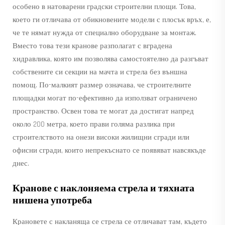
особено в натоварени градски строителни площи. Това,
което ги отличава от обикновените модели с плосък връх, е,
че те нямат нужда от специално оборудване за монтаж.
Вместо това тези кранове разполагат с вградена
хидравлика, която им позволява самостоятелно да разгъват
собствените си секции на мачта и стрела без външна
помощ. По-малкият размер означава, че строителните
площадки могат по-ефективно да използват ограничено
пространство. Освен това те могат да достигат напред
около 200 метра, което прави голяма разлика при
строителството на онези високи жилищни сгради или
офисни сгради, които непрекъснато се появяват навсякъде
днес.
Кранове с наклоняема стрела и тяхната
нишена употреба
Крановете с накланяща се стрела се отличават там, където