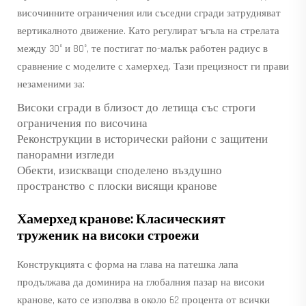
височинните ограничения или съседни сгради затрудняват
вертикалното движение. Като регулират ъгъла на стрелата
между 30° и 80°, те постигат по-малък работен радиус в
сравнение с моделите с хамерхед. Тази прецизност ги прави
незаменими за:
Високи сгради в близост до летища със строги
ограничения по височина
Реконструкции в исторически райони с защитени
панорамни изгледи
Обекти, изискващи споделено въздушно
пространство с плоски висящи кранове
Хамерхед кранове: Класическият
труженик на високи строежи
Конструкцията с форма на глава на патешка лапа
продължава да доминира на глобалния пазар на високи
кранове, като се използва в около 62 процента от всички