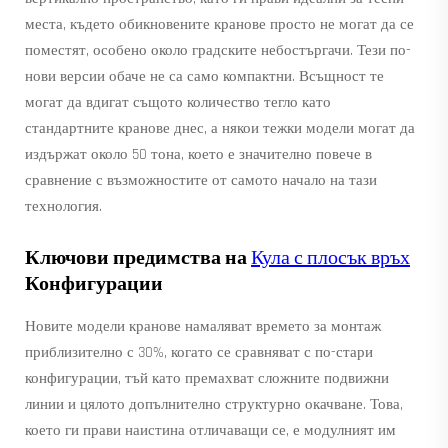
места, където обикновените кранове просто не могат да се
поместят, особено около градските небостъргачи. Тези по-
нови версии обаче не са само компактни. Всъщност те
могат да вдигат същото количество тегло като
стандартните кранове днес, а някои тежки модели могат да
издържат около 50 тона, което е значително повече в
сравнение с възможностите от самото начало на тази
технология.
Ключови предимства на
Кула с плосък връх
Конфигурации
Новите модели кранове намаляват времето за монтаж
приблизително с 30%, когато се сравняват с по-стари
конфигурации, тъй като премахват сложните подвижни
линии и цялото допълнително структурно окачване. Това,
което ги прави наистина отличаващи се, е модулният им