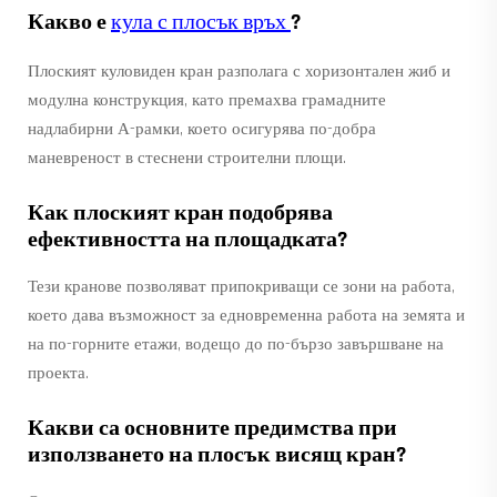
Какво е
кула с плосък връх
?
Плоският куловиден кран разполага с хоризонтален жиб и
модулна конструкция, като премахва грамадните
надлабирни А-рамки, което осигурява по-добра
маневреност в стеснени строителни площи.
Как плоският кран подобрява
ефективността на площадката?
Тези кранове позволяват припокриващи се зони на работа,
което дава възможност за едновременна работа на земята и
на по-горните етажи, водещо до по-бързо завършване на
проекта.
Какви са основните предимства при
използването на плосък висящ кран?