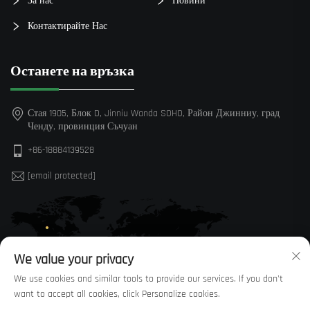
За нас
Новини
Контактирайте Нас
Останете на връзка
Стая 1905, Блок D, Jinniu Wanda SOHO, Район Джинниу, град
Ченду, провинция Съчуан
+86-18884139528
[email protected]
We value your privacy
We use cookies and similar tools to provide our services. If you don't
want to accept all cookies, click Personalize cookies.