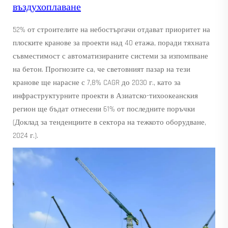
въздухоплаване
52% от строителите на небостъргачи отдават приоритет на
плоските кранове за проекти над 40 етажа, поради тяхната
съвместимост с автоматизираните системи за изпомпване
на бетон. Прогнозите са, че световният пазар на тези
кранове ще нарасне с 7,8% CAGR до 2030 г., като за
инфраструктурните проекти в Азиатско-тихоокеанския
регион ще бъдат отнесени 61% от последните поръчки
(Доклад за тенденциите в сектора на тежкото оборудване,
2024 г.).