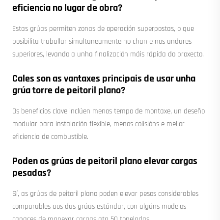
eficiencia no lugar de obra?
Estas grúas permiten zonas de operación superpostas, o que
posibilita traballar simultaneamente no chan e nos andares
superiores, levando a unha finalización máis rápida do proxecto.
Cales son as vantaxes principais de usar unha
grúa torre de peitoril plano?
Os beneficios clave inclúen menos tempo de montaxe, un deseño
modular para instalación flexible, menos colisións e mellor
eficiencia de combustible.
Poden as grúas de peitoril plano elevar cargas
pesadas?
Sí, as grúas de peitoril plano poden elevar pesos considerables
comparables aos das grúas estándar, con algúns modelos
capaces de manexar cargas ata 50 toneladas.