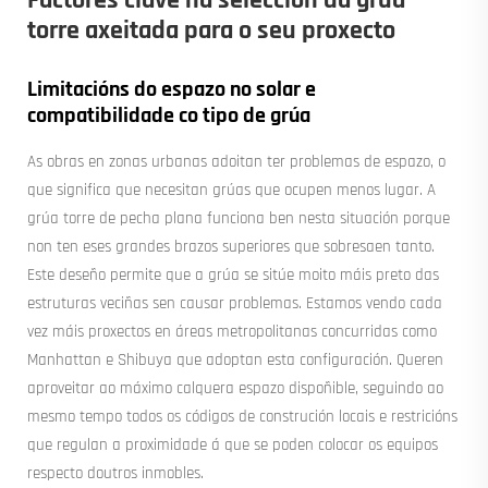
Factores clave na selección da grúa
torre axeitada para o seu proxecto
Limitacións do espazo no solar e
compatibilidade co tipo de grúa
As obras en zonas urbanas adoitan ter problemas de espazo, o
que significa que necesitan grúas que ocupen menos lugar. A
grúa torre de pecha plana funciona ben nesta situación porque
non ten eses grandes brazos superiores que sobresaen tanto.
Este deseño permite que a grúa se sitúe moito máis preto das
estruturas veciñas sen causar problemas. Estamos vendo cada
vez máis proxectos en áreas metropolitanas concurridas como
Manhattan e Shibuya que adoptan esta configuración. Queren
aproveitar ao máximo calquera espazo dispoñible, seguindo ao
mesmo tempo todos os códigos de construción locais e restricións
que regulan a proximidade á que se poden colocar os equipos
respecto doutros inmobles.