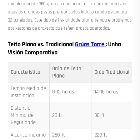
completamente 360 graos, o que permite colocar con precisión
aquelas grandes pezas prefabricadas incluso cando pesan ata
32 toneladas. Este tipo de flexibilidade aforra tempo e problemas
aos xestores de proxecto que teñen prazos apertados.
Teito Plano vs. Tradicional
Grúas Torre
: Unha
Visión Comparativa
Grúa de Teito
Característica
Grúa Tradicional
Plano
Tempo Medio de
8-12 horas
14-18 horas
Instalación
Distancia
Mínima de
23 ft
38 ft
Seguridade
Alcance máximo
260 ft
220 ft