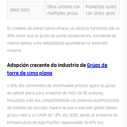
Obra urbana con
Proxectos rurais
Ideal para
múltiples grúas
con única grúa
Os modelos de peitoril plano ofrecen un alcance horizontal até un
40% maior que as grúas de ponte convencionais, mantendo ao
mesmo tempo unha estabilidade equivalente na extensión
máxima.
Adopción crecente da industria de
Grúas de
torre de cima plana
o 52% dos contratistas de arranhaollos prioriza agora as grúas
de peitoril plano para proxectos de máis de 40 andares,
impulsado pola súa compatibilidade cos sistemas automatizados
de bombeo de concreto. Espera-se que o mercado global destas
grúas creza a un CAGR do 7,8% ata 2030, sendo os proxectos de
infraestrutura do Asia-Pacífico responsables do 61% das