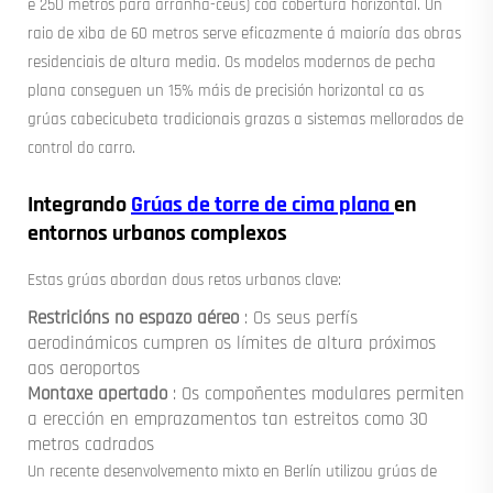
e 250 metros para arranha-céus) coa cobertura horizontal. Un
raio de xiba de 60 metros serve eficazmente á maioría das obras
residenciais de altura media. Os modelos modernos de pecha
plana conseguen un 15% máis de precisión horizontal ca as
grúas cabecicubeta tradicionais grazas a sistemas mellorados de
control do carro.
Integrando
Grúas de torre de cima plana
en
entornos urbanos complexos
Estas grúas abordan dous retos urbanos clave:
Restricións no espazo aéreo
: Os seus perfís
aerodinámicos cumpren os límites de altura próximos
aos aeroportos
Montaxe apertado
: Os compoñentes modulares permiten
a erección en emprazamentos tan estreitos como 30
metros cadrados
Un recente desenvolvemento mixto en Berlín utilizou grúas de