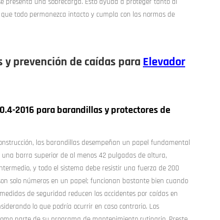
 presenta una sobrecarga. Esto ayuda a proteger tanto al
o que todo permanezca intacto y cumpla con las normas de
s y prevención de caídas para
Elevador
.4-2016 para barandillas y protectores de
construcción, las barandillas desempeñan un papel fundamental
e una barra superior de al menos 42 pulgadas de altura,
ermedio, y todo el sistema debe resistir una fuerza de 200
o son solo números en un papel; funcionan bastante bien cuando
 medidas de seguridad reducen los accidentes por caídas en
derando lo que podría ocurrir en caso contrario. Los
s como parte de su programa de mantenimiento rutinario. Preste