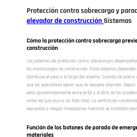
Protección contra sobrecarga y par
elevador de construcción
Sistemas
Cómo la protección contra sobrecarga prev
construcción
Los sistemas de protección contra sobrecargas desempeña
los montacargas de construcción. Estos sistemas dependen
distribuye el peso a lo largo del sistema. Cuando se acerc
que los operadores sepan que se requiere atención. Según 
evita aproximadamente entre el 60 y el 65 % de los acciden
antes de que ocurra un fallo total. La verificación constan
expuestos a riesgos innecesarios mientras se trasladan pe
Función de los botones de parada de emerge
materiales