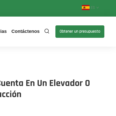
ES
ias
Contáctenos
Obtener un presupuesto
Cuenta En Un Elevador O
ucción