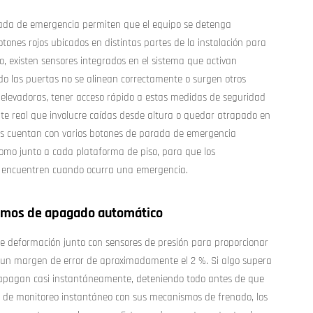
arada de emergencia permiten que el equipo se detenga
ones rojos ubicados en distintas partes de la instalación para
, existen sensores integrados en el sistema que activan
o las puertas no se alinean correctamente o surgen otros
 elevadoras, tener acceso rápido a estas medidas de seguridad
nte real que involucre caídas desde altura o quedar atrapado en
tes cuentan con varios botones de parada de emergencia
como junto a cada plataforma de piso, para que los
e encuentren cuando ocurra una emergencia.
ismos de apagado automático
e deformación junto con sensores de presión para proporcionar
 un margen de error de aproximadamente el 2 %. Si algo supera
e apagan casi instantáneamente, deteniendo todo antes de que
 de monitoreo instantáneo con sus mecanismos de frenado, los