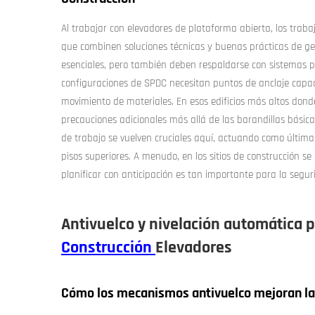
Al trabajar con elevadores de plataforma abierta, los trab
que combinen soluciones técnicas y buenas prácticas de ge
esenciales, pero también deben respaldarse con sistemas p
configuraciones de SPDC necesitan puntos de anclaje capace
movimiento de materiales. En esos edificios más altos dond
precauciones adicionales más allá de las barandillas básic
de trabajo se vuelven cruciales aquí, actuando como última l
pisos superiores. A menudo, en los sitios de construcción se
planificar con anticipación es tan importante para la segur
Antivuelco y nivelación automática 
Construcción
Elevadores
Cómo los mecanismos antivuelco mejoran la 