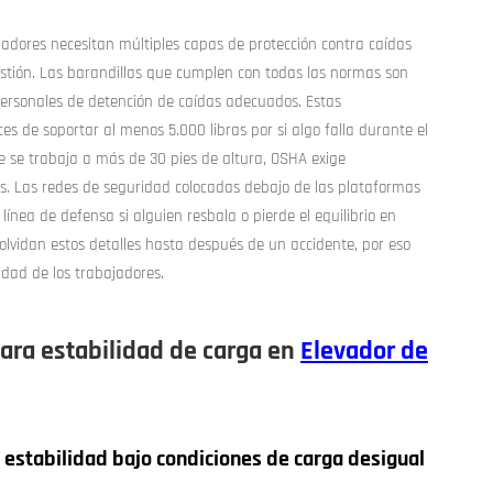
ajadores necesitan múltiples capas de protección contra caídas
stión. Las barandillas que cumplen con todas las normas son
ersonales de detención de caídas adecuados. Estas
s de soportar al menos 5.000 libras por si algo falla durante el
e se trabaja a más de 30 pies de altura, OSHA exige
as. Las redes de seguridad colocadas debajo de las plataformas
ínea de defensa si alguien resbala o pierde el equilibrio en
 olvidan estos detalles hasta después de un accidente, por eso
idad de los trabajadores.
para estabilidad de carga en
Elevador de
estabilidad bajo condiciones de carga desigual