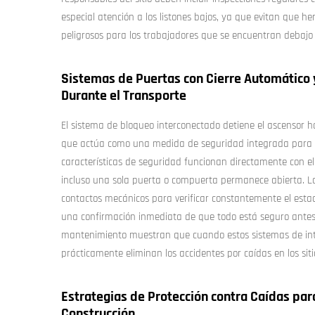
especial atención a los listones bajos, ya que evitan que he
peligrosos para los trabajadores que se encuentran debajo
Sistemas de Puertas con Cierre Automático 
Durante el Transporte
El sistema de bloqueo interconectado detiene el ascensor 
que actúa como una medida de seguridad integrada para ev
características de seguridad funcionan directamente con el
incluso una sola puerta o compuerta permanece abierta. La
contactos mecánicos para verificar constantemente el esta
una confirmación inmediata de que todo está seguro antes d
mantenimiento muestran que cuando estos sistemas de in
prácticamente eliminan los accidentes por caídas en los siti
Estrategias de Protección contra Caídas pa
Construcción