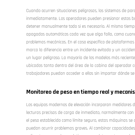
Cuando ocurren situaciones peligrosas, los sistemas de p
inmediatamente. Los operadores pueden presionar estos bot
detener manualmente todo si es necesario. Al mismo tiempo
apagados automáticos cada vez que algo falla, como cuand
problemas mecánicos. En el caso específico de plataformas
marca la diferencia entre un incidente evitado y un accide
un lugar peligroso. La mayoría de los modelos más recien
ubicados tanto dentro del área de la cabina del operador 
trabajadores puedan acceder a ellos sin importar dónde s
Monitoreo de peso en tiempo real y mecan
Los equipos modernos de elevación incorporan medidores d
lecturas precisas de carga de inmediato, normalmente con
el peso establecido como límite seguro, estas máquinas s
puedan ocurrir problemas graves. Al combinar capacidades