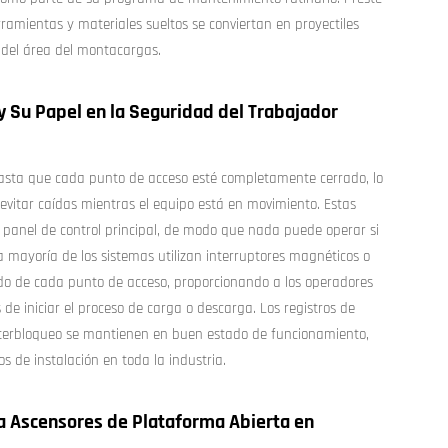
rramientas y materiales sueltos se conviertan en proyectiles
 del área del montacargas.
y Su Papel en la Seguridad del Trabajador
hasta que cada punto de acceso esté completamente cerrado, lo
itar caídas mientras el equipo está en movimiento. Estas
 panel de control principal, de modo que nada puede operar si
 mayoría de los sistemas utilizan interruptores magnéticos o
do de cada punto de acceso, proporcionando a los operadores
e iniciar el proceso de carga o descarga. Los registros de
terbloqueo se mantienen en buen estado de funcionamiento,
os de instalación en toda la industria.
ra Ascensores de Plataforma Abierta en