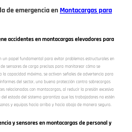
ada de emergencia en
Montacargas para
iene accidentes en montacargas elevadores para
n un papel fundamental para evitar problemas estructurales en
 de sensores de carga precisos para monitorear cómo se
a a la capacidad máxima, se activan señales de advertencia para
informes del sector, una buena protección contra sobrecargas
tes relacionados con montacargas, al reducir la presión excesiva
te del estado del sistema garantiza que los trabajadores no estén
rsonas y equipos hacia arriba y hacia abajo de manera segura.
ncia y sensores en montacargas de personal y