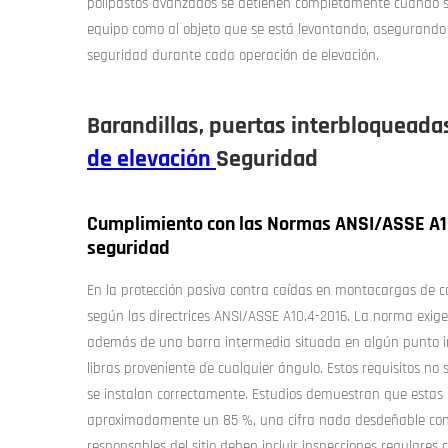
polipastos avanzados se detienen completamente cuando se
equipo como al objeto que se está levantando, asegurand
seguridad durante cada operación de elevación.
Barandillas, puertas interbloqueada
de elevación
Seguridad
Cumplimiento con las Normas ANSI/ASSE A10
seguridad
En la protección pasiva contra caídas en montacargas de 
según las directrices ANSI/ASSE A10.4-2016. La norma exig
además de una barra intermedia situada en algún punto int
libras proveniente de cualquier ángulo. Estos requisitos n
se instalan correctamente. Estudios demuestran que estas
aproximadamente un 85 %, una cifra nada desdeñable consi
responsables del sitio deben incluir inspecciones regulare