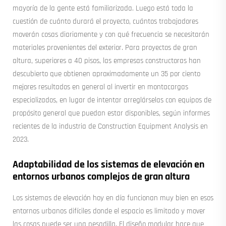
mayoría de la gente está familiarizada. Luego está toda la
cuestión de cuánto durará el proyecto, cuántos trabajadores
moverán cosas diariamente y con qué frecuencia se necesitarán
materiales provenientes del exterior. Para proyectos de gran
altura, superiores a 40 pisos, las empresas constructoras han
descubierto que obtienen aproximadamente un 35 por ciento
mejores resultados en general al invertir en montacargas
especializados, en lugar de intentar arreglárselas con equipos de
propósito general que puedan estar disponibles, según informes
recientes de la industria de Construction Equipment Analysis en
2023.
Adaptabilidad de los sistemas de elevación en
entornos urbanos complejos de gran altura
Los sistemas de elevación hoy en día funcionan muy bien en esos
entornos urbanos difíciles donde el espacio es limitado y mover
las cosas puede ser una pesadilla. El diseño modular hace que