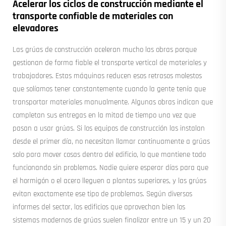
Acelerar los ciclos de construcción mediante el
transporte confiable de materiales con
elevadores
Las grúas de construcción aceleran mucho las obras porque
gestionan de forma fiable el transporte vertical de materiales y
trabajadores. Estas máquinas reducen esos retrasos molestos
que solíamos tener constantemente cuando la gente tenía que
transportar materiales manualmente. Algunas obras indican que
completan sus entregas en la mitad de tiempo una vez que
pasan a usar grúas. Si los equipos de construcción las instalan
desde el primer día, no necesitan llamar continuamente a grúas
solo para mover cosas dentro del edificio, lo que mantiene todo
funcionando sin problemas. Nadie quiere esperar días para que
el hormigón o el acero lleguen a plantas superiores, y las grúas
evitan exactamente ese tipo de problemas. Según diversos
informes del sector, los edificios que aprovechan bien los
sistemas modernos de grúas suelen finalizar entre un 15 y un 20