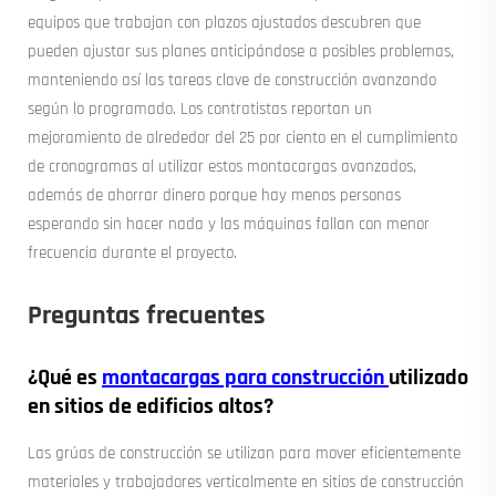
equipos que trabajan con plazos ajustados descubren que
pueden ajustar sus planes anticipándose a posibles problemas,
manteniendo así las tareas clave de construcción avanzando
según lo programado. Los contratistas reportan un
mejoramiento de alrededor del 25 por ciento en el cumplimiento
de cronogramas al utilizar estos montacargas avanzados,
además de ahorrar dinero porque hay menos personas
esperando sin hacer nada y las máquinas fallan con menor
frecuencia durante el proyecto.
Preguntas frecuentes
¿Qué es
montacargas para construcción
utilizado
en sitios de edificios altos?
Las grúas de construcción se utilizan para mover eficientemente
materiales y trabajadores verticalmente en sitios de construcción