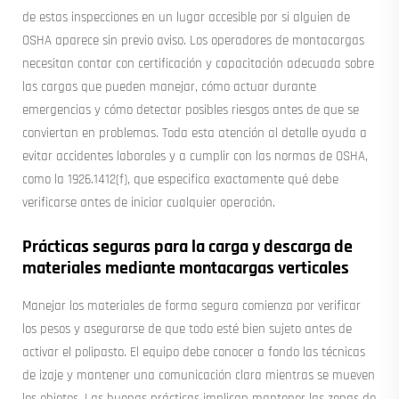
de estas inspecciones en un lugar accesible por si alguien de
OSHA aparece sin previo aviso. Los operadores de montacargas
necesitan contar con certificación y capacitación adecuada sobre
las cargas que pueden manejar, cómo actuar durante
emergencias y cómo detectar posibles riesgos antes de que se
conviertan en problemas. Toda esta atención al detalle ayuda a
evitar accidentes laborales y a cumplir con las normas de OSHA,
como la 1926.1412(f), que especifica exactamente qué debe
verificarse antes de iniciar cualquier operación.
Prácticas seguras para la carga y descarga de
materiales mediante montacargas verticales
Manejar los materiales de forma segura comienza por verificar
los pesos y asegurarse de que todo esté bien sujeto antes de
activar el polipasto. El equipo debe conocer a fondo las técnicas
de izaje y mantener una comunicación clara mientras se mueven
los objetos. Las buenas prácticas implican mantener las zonas de