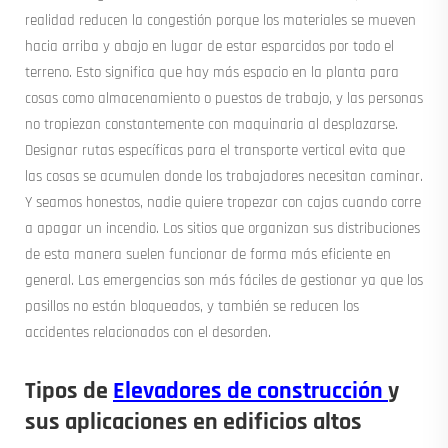
realidad reducen la congestión porque los materiales se mueven
hacia arriba y abajo en lugar de estar esparcidos por todo el
terreno. Esto significa que hay más espacio en la planta para
cosas como almacenamiento o puestos de trabajo, y las personas
no tropiezan constantemente con maquinaria al desplazarse.
Designar rutas específicas para el transporte vertical evita que
las cosas se acumulen donde los trabajadores necesitan caminar.
Y seamos honestos, nadie quiere tropezar con cajas cuando corre
a apagar un incendio. Los sitios que organizan sus distribuciones
de esta manera suelen funcionar de forma más eficiente en
general. Las emergencias son más fáciles de gestionar ya que los
pasillos no están bloqueados, y también se reducen los
accidentes relacionados con el desorden.
Tipos de
Elevadores de construcción
y
sus aplicaciones en edificios altos