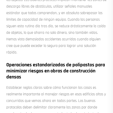
descarga libres de obstáculos, utilizar señales manuales
estándar que todos comprendan, y en absoluto sobrepasar los
límites de capacidad de ningún equipo. Cuando las personas
siguen esta rutina día tras día, se reduce drásticamente la caída
de objetos, lo que ahorra no solo dinero, sino también vidas.
Hemos visto demasiados accidentes ocurridos cuando alguien
cree que puede exceder lo seguro para lograr una solución
rápida.
Operaciones estandarizadas de polipastos para
minimizar riesgos en obras de construcción
densas
Establecer reglas claras sobre cómo funcionan las cosas es
realmente importante al manejar riesgos en esos edificios altos y
concurridos que vemos ahora en todas partes. Los buenos
protocolos deben delimitar claramente las zonas por donde