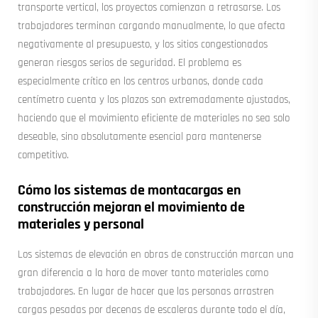
transporte vertical, los proyectos comienzan a retrasarse. Los
trabajadores terminan cargando manualmente, lo que afecta
negativamente al presupuesto, y los sitios congestionados
generan riesgos serios de seguridad. El problema es
especialmente crítico en los centros urbanos, donde cada
centímetro cuenta y los plazos son extremadamente ajustados,
haciendo que el movimiento eficiente de materiales no sea solo
deseable, sino absolutamente esencial para mantenerse
competitivo.
Cómo los sistemas de montacargas en
construcción mejoran el movimiento de
materiales y personal
Los sistemas de elevación en obras de construcción marcan una
gran diferencia a la hora de mover tanto materiales como
trabajadores. En lugar de hacer que las personas arrastren
cargas pesadas por decenas de escaleras durante todo el día,