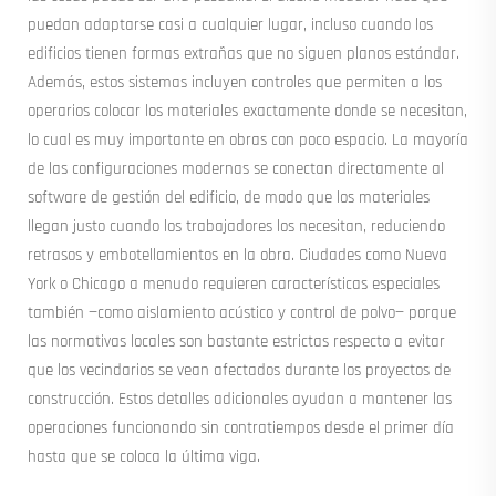
puedan adaptarse casi a cualquier lugar, incluso cuando los
edificios tienen formas extrañas que no siguen planos estándar.
Además, estos sistemas incluyen controles que permiten a los
operarios colocar los materiales exactamente donde se necesitan,
lo cual es muy importante en obras con poco espacio. La mayoría
de las configuraciones modernas se conectan directamente al
software de gestión del edificio, de modo que los materiales
llegan justo cuando los trabajadores los necesitan, reduciendo
retrasos y embotellamientos en la obra. Ciudades como Nueva
York o Chicago a menudo requieren características especiales
también —como aislamiento acústico y control de polvo— porque
las normativas locales son bastante estrictas respecto a evitar
que los vecindarios se vean afectados durante los proyectos de
construcción. Estos detalles adicionales ayudan a mantener las
operaciones funcionando sin contratiempos desde el primer día
hasta que se coloca la última viga.