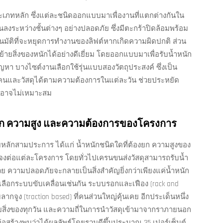
มประเภทหลัก ซึ่งแต่ละชนิดออกแบบมาเพื่องานที่แตกต่างกันใน
นลงระหว่างชั้นต่างๆ อย่างปลอดภัย ซึ่งมีตะกร้าปิดล้อมพร้อม
มัติที่จะหยุดการทำงานของลิฟต์หากเกิดความผิดปกติ ส่วน
ย้ายสิ่งของหนักได้อย่างดีเยี่ยม โดยออกแบบมาเพื่อรับน้ำหนัก
ญหา บางไซต์งานเลือกใช้รุ่นแบบสองวัตถุประสงค์ ซึ่งเป็น
งคนและวัสดุได้ตามความต้องการในแต่ละวัน ช่วยประหยัด
หากอาจไม่เหมาะสม
ทุก ความสูง และความต้องการของโครงการ
จัยหลักสามประการ ได้แก่ น้ำหนักชนิดใดที่ต้องยก ความสูงของ
ะจงต่อแต่ละโครงการ โดยทั่วไปเครนขนส่งวัสดุสามารถรับน้ำ
้วย ความปลอดภัยจะกลายเป็นสิ่งสำคัญยิ่งกว่าเพียงแค่น้ำหนัก
เลือกระบบขับเคลื่อนเช่นกัน ระบบรอกและเฟือง (rack and
ลากจูง (traction based) ที่คนส่วนใหญ่คุ้นเคย อีกประเด็นหนึ่ง
ยสิ่งของทุกวัน และความถี่ในการนำวัสดุเข้ามาจากราภายนอก
ก่อสร้างพบว่าได้ผลลัพธ์โดยรวมดีขึ้นประมาณ 35 เปอร์เซ็นต์